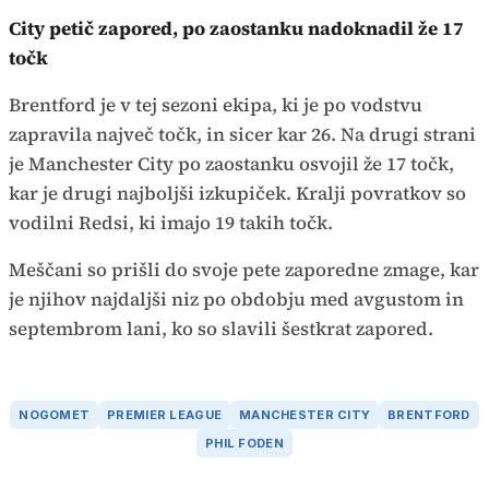
City petič zapored, po zaostanku nadoknadil že 17
točk
Brentford je v tej sezoni ekipa, ki je po vodstvu
zapravila največ točk, in sicer kar 26. Na drugi strani
je Manchester City po zaostanku osvojil že 17 točk,
kar je drugi najboljši izkupiček. Kralji povratkov so
vodilni Redsi, ki imajo 19 takih točk.
Meščani so prišli do svoje pete zaporedne zmage, kar
je njihov najdaljši niz po obdobju med avgustom in
septembrom lani, ko so slavili šestkrat zapored.
NOGOMET
PREMIER LEAGUE
MANCHESTER CITY
BRENTFORD
PHIL FODEN