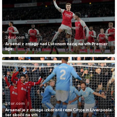
24ur.com
Arsenal z zmago nad Lutonom nazaj na vrh Premier
lige
24ur.com
Arsenal je z zmago izkoristil remi Cityja in Liverpoola
ter skočil na vrh