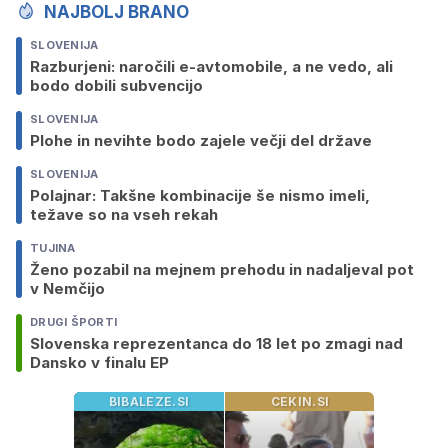
NAJBOLJ BRANO
SLOVENIJA
Razburjeni: naročili e-avtomobile, a ne vedo, ali
bodo dobili subvencijo
SLOVENIJA
Plohe in nevihte bodo zajele večji del države
SLOVENIJA
Polajnar: Takšne kombinacije še nismo imeli,
težave so na vseh rekah
TUJINA
Ženo pozabil na mejnem prehodu in nadaljeval pot
v Nemčijo
DRUGI ŠPORTI
Slovenska reprezentanca do 18 let po zmagi nad
Dansko v finalu EP
BIBALEZE.SI
CEKIN.SI