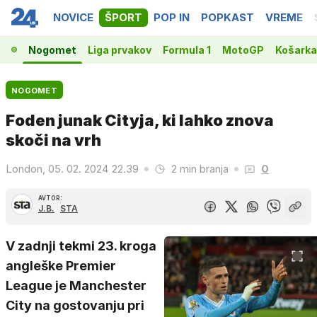
NOVICE
ŠPORT
POP IN
POPKAST
VREME
Nogomet
Liga prvakov
Formula 1
MotoGP
Košarka
NOGOMET
Foden junak Cityja, ki lahko znova
skoči na vrh
London, 05. 02. 2024 22.39
2 min branja
0
AVTOR:
J.B.
STA
V zadnji tekmi 23. kroga
angleške Premier
League je Manchester
City na gostovanju pri