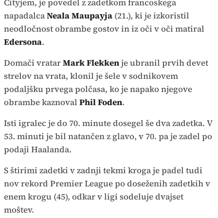
Cityjem, je povedel z zadetkom francoskega
napadalca
Neala Maupayja
(21.), ki je izkoristil
neodločnost obrambe gostov in iz oči v oči matiral
Edersona
.
Domači vratar
Mark Flekken
je ubranil prvih devet
strelov na vrata, klonil je šele v sodnikovem
podaljšku prvega polčasa, ko je napako njegove
obrambe kaznoval
Phil Foden
.
Isti igralec je do 70. minute dosegel še dva zadetka. V
53. minuti je bil natančen z glavo, v 70. pa je zadel po
podaji Haalanda.
S štirimi zadetki v zadnji tekmi kroga je padel tudi
nov rekord Premier League po doseženih zadetkih v
enem krogu (45), odkar v ligi sodeluje dvajset
moštev.