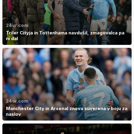
24ur.com
Triler Cityja in Tottenhama navdušil, zmagovalca pa
ni dal
24ur.com
Manchester City in Arsenal znova suverena v boju za
naslov