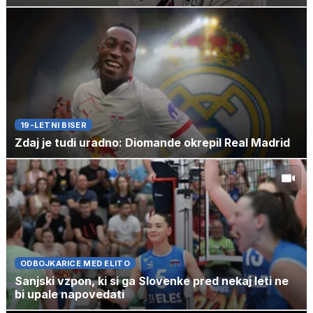
19-LETNI BISER
Zdaj je tudi uradno: Diomande okrepil Real Madrid
ODBOJKARICE MED ELITO
Sanjski vzpon, ki si ga Slovenke pred nekaj leti ne
bi upale napovedati