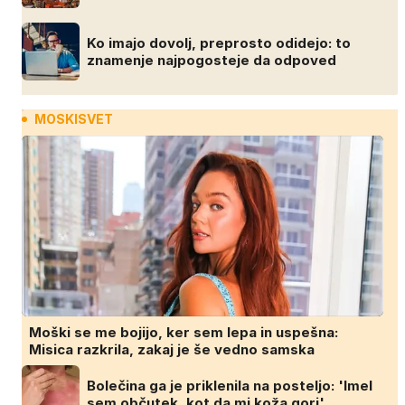
Ko imajo dovolj, preprosto odidejo: to
znamenje najpogosteje da odpoved
MOSKISVET
Moški se me bojijo, ker sem lepa in uspešna:
Misica razkrila, zakaj je še vedno samska
Bolečina ga je priklenila na posteljo: 'Imel
sem občutek, kot da mi koža gori'