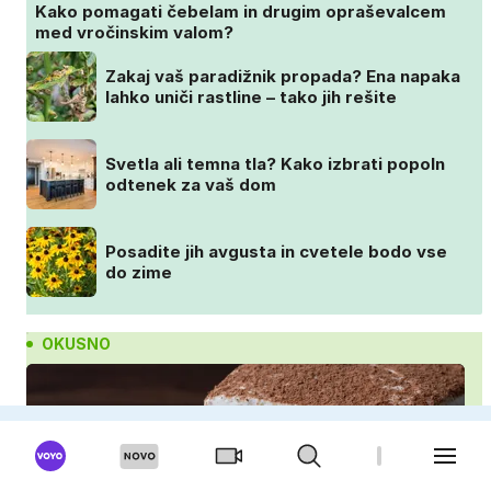
Kako pomagati čebelam in drugim opraševalcem
med vročinskim valom?
Zakaj vaš paradižnik propada? Ena napaka
lahko uniči rastline – tako jih rešite
Svetla ali temna tla? Kako izbrati popoln
odtenek za vaš dom
Posadite jih avgusta in cvetele bodo vse
do zime
OKUSNO