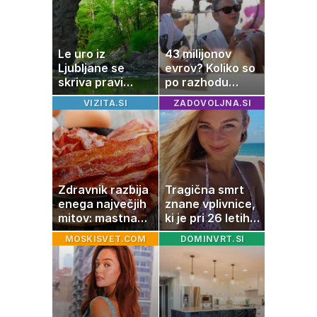
Le uro iz
43 milijonov
Ljubljane se
evrov? Koliko so
skriva pravi
po razhodu
naravni čudež:
zahtevale ali
VIZITA.SI
ZADOVOLJNA.SI
izlet, ki bo
prejele
navdušil otroke
partnerice
športnih
zvezdnikov
Zdravnik razbija
Tragična smrt
enega največjih
znane vplivnice,
mitov: mastna
ki je pri 26 letih
jetra ne
izgubila boj z
MOSKISVET.COM
DOMINVRT.SI
nastanejo zaradi
boleznijo
slanine, temveč
zaradi živila, ki
ga imamo vsi
radi