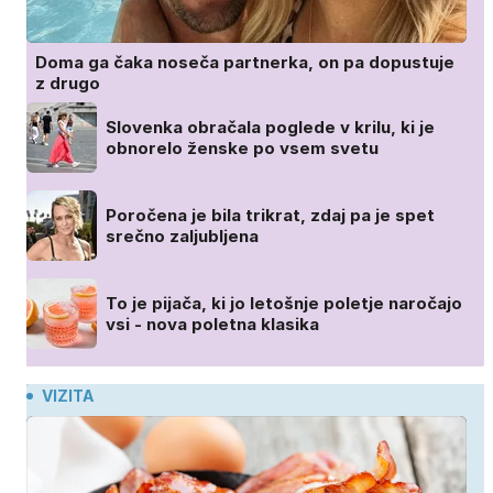
Doma ga čaka noseča partnerka, on pa dopustuje
z drugo
Slovenka obračala poglede v krilu, ki je
obnorelo ženske po vsem svetu
Poročena je bila trikrat, zdaj pa je spet
srečno zaljubljena
To je pijača, ki jo letošnje poletje naročajo
vsi - nova poletna klasika
VIZITA