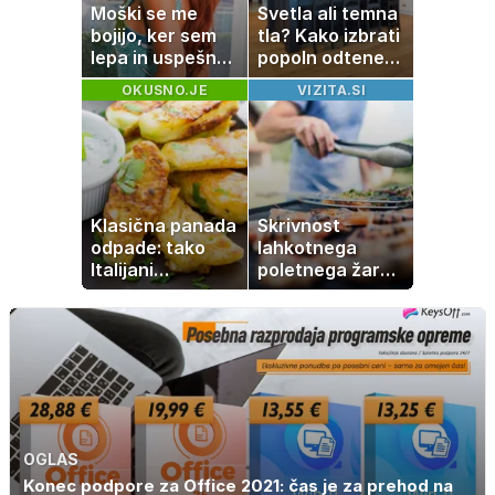
Moški se me
Svetla ali temna
bojijo, ker sem
tla? Kako izbrati
lepa in uspešna:
popoln odtenek
Misica razkrila,
za vaš dom
OKUSNO.JE
VIZITA.SI
zakaj je še
vedno samska
Klasična panada
Skrivnost
odpade: tako
lahkotnega
Italijani
poletnega žara,
pripravijo
po katerem ne
slastne ocvrte
boste
bučke
potrebovali
popoldanskega
spanca
OGLAS
Konec podpore za Office 2021: čas je za prehod na