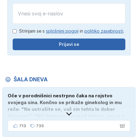
Strinjam se s
splošnimi pogoji
in
politiko zasebnosti
.
Prijavi se
ŠALA DNEVA
Oče v porodnišnici nestrpno čaka na rojstvo
svojega sina. Končno se prikaže ginekolog in mu
reče: "Ne ustrašite se, vaš sin tehta le dober
kilogram!" "Nič čudnega, gospod doktor, saj se z
ženo poznava šele tri mesece."
713
735