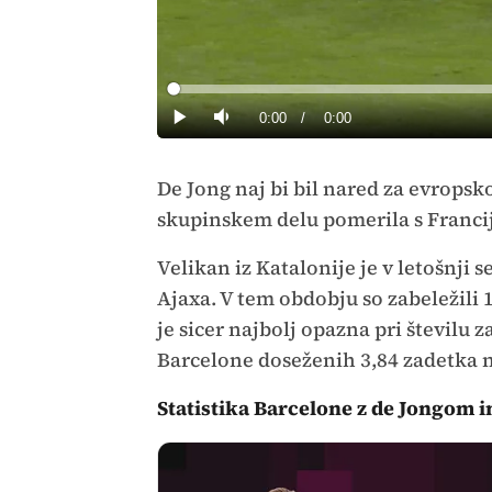
Loaded
:
0%
Current
0:00
/
Duration
0:00
Predvajaj
Tiho
Time
De Jong naj bi bil nared za evrops
skupinskem delu pomerila s Francijo
Velikan iz Katalonije je v letošnji
Ajaxa. V tem obdobju so zabeležili 
je sicer najbolj opazna pri številu
Barcelone doseženih 3,84 zadetka n
Statistika Barcelone z de Jongom i