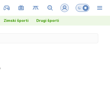
Preklopi barvni na
ZIN
Zimski športi
Drugi športi
o