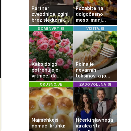
Partner
Pozabite na
zvezdnice izginil
dolgočasno
brez sledu: nikoli
meso: manj
ga niso našli,
maščobe, več
DOMINVRT.SI
VIZITA.SI
nato je prišla še
svežine
ena tragedija
Kako dolgo
Polna je
potrebujejo
nevarnih
vrtnice, da
toksinov, a jo
zrastejo? Vse o
imamo vsi radi:
OKUSNO.JE
ZADOVOLJNA.SI
rasti, cvetenju
to je najbolj
in negi vrtnic
nezdrava riba, ki
jo mnogi redno
uživajo
Najmehkejši
Hčerki slavnega
domači kruhki:
igralca sta