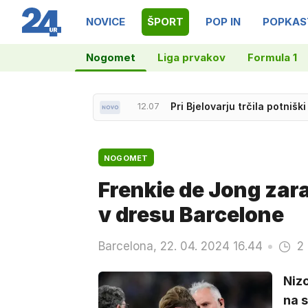
NOVICE
ŠPORT
POP IN
POPKAS
Nogomet
Liga prvakov
Formula 1
12.07
Pri Bjelovarju trčila potniški
NOGOMET
Frenkie de Jong zar
v dresu Barcelone
Barcelona, 22. 04. 2024 16.44
2
Nizo
na s