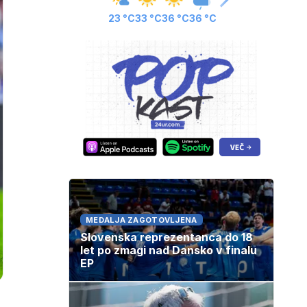
23 °C
33 °C
36 °C
36 °C
MEDALJA ZAGOTOVLJENA
Slovenska reprezentanca do 18
let po zmagi nad Dansko v finalu
EP