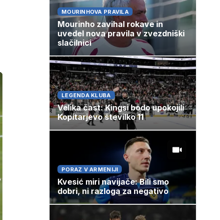
MOURINHOVA PRAVILA
Mourinho zavihal rokave in
uvedel nova pravila v zvezdniški
slačilnici
LEGENDA KLUBA
Velika čast: Kingsi bodo upokojili
Kopitarjevo številko 11
PORAZ V ARMENIJI
Kvesić miri navijače: Bili smo
dobri, ni razloga za negativo