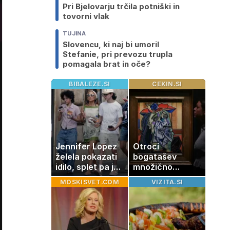
Pri Bjelovarju trčila potniški in
tovorni vlak
TUJINA
Slovencu, ki naj bi umoril
Stefanie, pri prevozu trupla
pomagala brat in oče?
BIBALEZE.SI
CEKIN.SI
Jennifer Lopez
Otroci
želela pokazati
bogatašev
idilo, splet pa je
množično
razburila ena
prodajajo
MOSKISVET.COM
VIZITA.SI
stvar
družinske
zbirke: raje
imajo denar kot
umetnine