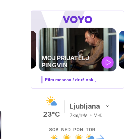
UEFA
SUPERPOKAL
V živo na VOYO: sreda ob 20.30
Ljubljana
23°C
7km/h
V
SOB
NED
PON
TOR