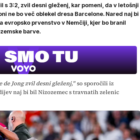
il s 3:2, zvil desni gleženj, kar pomeni, da v letošnji
ni ne bo več oblekel dresa Barcelone. Nared naj bi
za evropsko prvenstvo v Nemčiji, kjer bo branil
ozemske barve.
e de Jong zvil desni gleženj,"
so sporočili iz
jev naj bi bil Nizozemec s travnatih zelenic