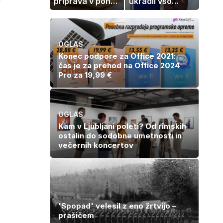
priprava v ponvi
ukradli vso
je trik za popoln
pozornost
rezultat
OGLAS
Konec podpore za Office 2021:
čas je za prehod na Office 2024
Pro za 19,99 €
OGLAS
Kam v Ljubljani poleti? Od rimskih
ostalin do sodobne umetnosti in
večernih koncertov
'Spopad' velesil z eno žrtvijo –
prašičem