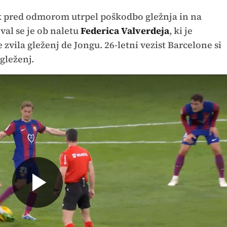
k pred odmorom utrpel poškodbo gležnja in na
val se je ob naletu
Federica Valverdeja
, ki je
 zvila gleženj de Jongu. 26-letni vezist Barcelone si
 gleženj.
Predvajaj