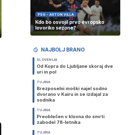
PSG - ASTON VILLA
Kdo bo osvojil prvo evropsko
lovoriko sezone?
ozaslonski
in
NAJBOLJ BRANO
SLOVENIJA
Od Kopra do Ljubljane skoraj dve
uri in pol
TUJINA
Brezposelni moški najel sodno
dvorano v Kairu in se izdajal za
sodnika
TUJINA
Preoblečen v klovna do smrti
zabodel 78-letnika
TUJINA