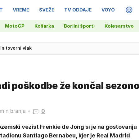
T
VREME
SVEŽE
TV ODDAJE
VOYO
MAGA
MotoGP
Košarka
Borilni športi
Kolesarstvo
 in tovorni vlak
adi poškodbe že končal sezon
 min branja
0
zemski vezist Frenkie de Jong si je na gostovanju
tadionu Santiago Bernabeu, kjer je Real Madrid