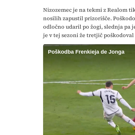
Nizozemec je na tekmi z Realom ti
nosilih zapustil prizorišče. Poškodo
odločno udaril po žogi, slednja pa je
je v tej sezoni že tretjič poškodoval
Poškodba Frenkieja de Jonga