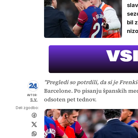
slav
sezo
bil 
niz
"Pregledi so potrdili, da si je Frenki
Barcelone. Po pisanju španskih medi
AVTOR:
odsoten pet tednov.
S.V.
Deli zgodbo: