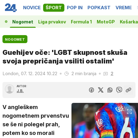
NOVICE
ŠPORT
POP IN
POPKAST
VREME
Nogomet
Liga prvakov
Formula 1
MotoGP
Košarka
NOGOMET
Guehijev oče: 'LGBT skupnost skuša
svoja prepričanja vsiliti ostalim'
London, 07. 12. 2024 10.22
2 min branja
2
AVTOR:
J.B.
V angleškem
nogometnem prvenstvu
se še ni polegel prah,
potem ko so morali