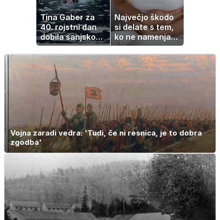
Tina Gaber za
Največjo škodo
40. rojstni dan
si delate s tem,
dobila sanjsko
ko ne namenjate
darilo
pozornosti
prebavi
Vojna zaradi vedra: 'Tudi, če ni resnica, je to dobra
zgodba'