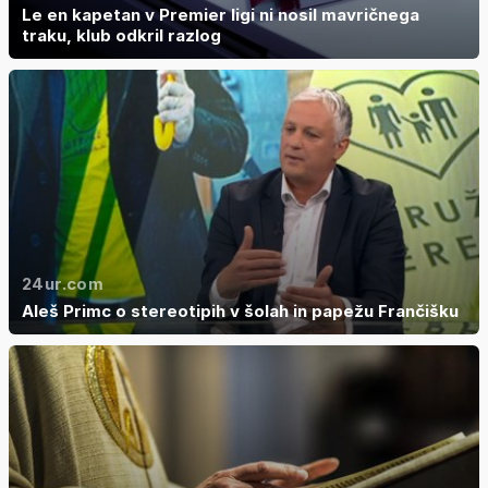
Le en kapetan v Premier ligi ni nosil mavričnega
traku, klub odkril razlog
24ur.com
Aleš Primc o stereotipih v šolah in papežu Frančišku