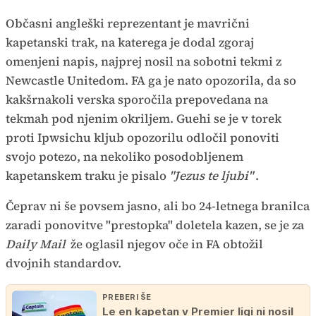
Občasni angleški reprezentant je mavrični
kapetanski trak, na katerega je dodal zgoraj
omenjeni napis, najprej nosil na sobotni tekmi z
Newcastle Unitedom. FA ga je nato opozorila, da so
kakšrnakoli verska sporočila prepovedana na
tekmah pod njenim okriljem. Guehi se je v torek
proti Ipwsichu kljub opozorilu odločil ponoviti
svojo potezo, na nekoliko posodobljenem
kapetanskem traku je pisalo
"Jezus te ljubi"
.
Čeprav ni še povsem jasno, ali bo 24-letnega branilca
zaradi ponovitve "prestopka" doletela kazen, se je za
Daily Mail
že oglasil njegov oče in FA obtožil
dvojnih standardov.
PREBERI ŠE
Le en kapetan v Premier ligi ni nosil