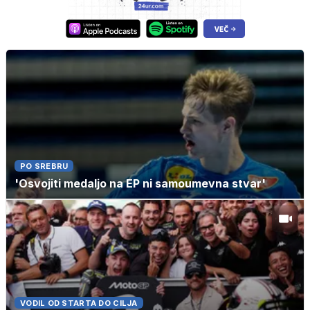
PO SREBRU
'Osvojiti medaljo na EP ni samoumevna stvar'
VODIL OD STARTA DO CILJA