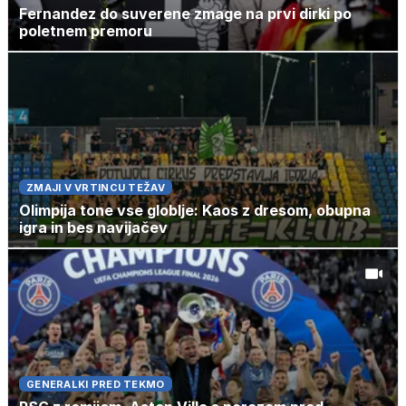
Fernandez do suverene zmage na prvi dirki po
poletnem premoru
ZMAJI V VRTINCU TEŽAV
Olimpija tone vse globlje: Kaos z dresom, obupna
igra in bes navijačev
GENERALKI PRED TEKMO