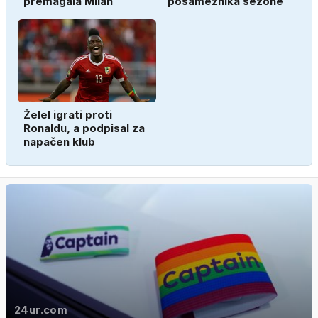
premagala Milan
posameznika sezone
Želel igrati proti
Ronaldu, a podpisal za
napačen klub
24ur.com