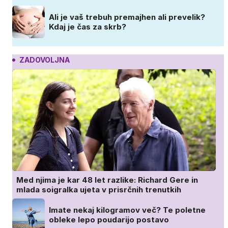
Ali je vaš trebuh premajhen ali prevelik?
Kdaj je čas za skrb?
ZADOVOLJNA
Med njima je kar 48 let razlike: Richard Gere in
mlada soigralka ujeta v prisrčnih trenutkih
Imate nekaj kilogramov več? Te poletne
obleke lepo poudarijo postavo