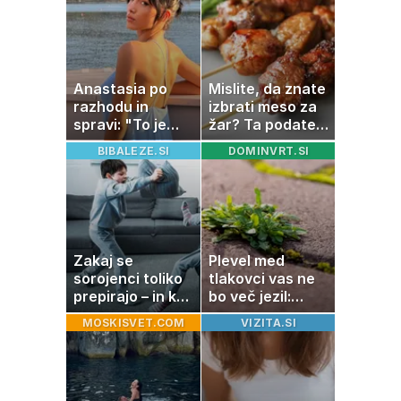
vsak dan
Anastasia po
Mislite, da znate
razhodu in
izbrati meso za
spravi: "To je
žar? Ta podatek
največja
vas lahko
BIBALEZE.SI
DOMINVRT.SI
napaka, ki jo
preseneti
naredimo v jezi"
Zakaj se
Plevel med
sorojenci toliko
tlakovci vas ne
prepirajo – in kaj
bo več jezil:
se ob tem učijo?
pomagajo vam
MOSKISVET.COM
VIZITA.SI
stvari, ki jih
imate v kuhinji