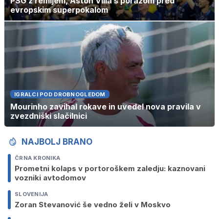
PSG z remijem, Aston Villa s porazom pred
evropskim superpokalom
IGRALCI POD DROBNOGLEDOM
Mourinho zavihal rokave in uvedel nova pravila v
zvezdniški slačilnici
NAJBOLJ BRANO
ČRNA KRONIKA
Prometni kolaps v portoroškem zaledju: kaznovani
vozniki avtodomov
SLOVENIJA
Zoran Stevanović še vedno želi v Moskvo