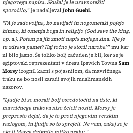
njegovega napisa. Skušal je le uravnotežiti
sporočilo,"
je nadaljeval
John Guehi
.
"FA je zadovoljna, ko navijači in nogometaši pojejo
himno, ki omenja boga in religijo (God save the king,
op. a.). Potem pa jih zmoti napis mojega sina. Kje je
tu zdrava pamet? Kaj točno je storil narobe?"
mu kar
ni bilo jasno. Še toliko bolj začuden je bil, ker se je
egiptovski reprezentant v dresu Ipswich Towna
Sam
Morsy
izognil kazni s pojasnilom, da mavričnega
traku ne bo nosil zaradi svojih muslimanskih
nazorov.
"Ljudje bi se morali bolj osredotočiti na tiste, ki
mavričnega trakova niso želeli nositi. Morsy je
preprosto dejal, da je to proti njegovim verskim
razlogom, in ljudje so to sprejeli. Ne vem, zakaj se je
okoli Marca dvignilo toliko prahu."