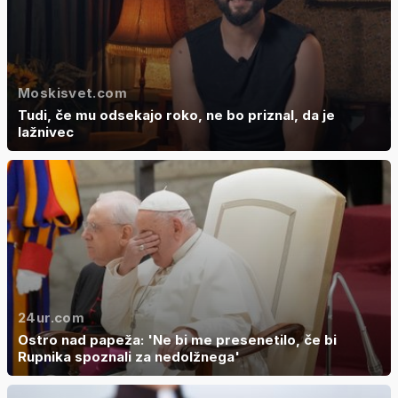
Moskisvet.com
Tudi, če mu odsekajo roko, ne bo priznal, da je
lažnivec
24ur.com
Ostro nad papeža: 'Ne bi me presenetilo, če bi
Rupnika spoznali za nedolžnega'