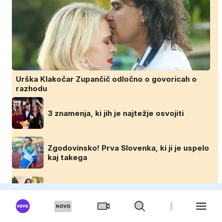
Urška Klakočar Zupančič odločno o govoricah o
razhodu
3 znamenja, ki jih je najtežje osvojiti
Zgodovinsko! Prva Slovenka, ki ji je uspelo
kaj takega
Hrvatica, ki je po ločitvi postala ena
najbogatejših ločenk na svetu