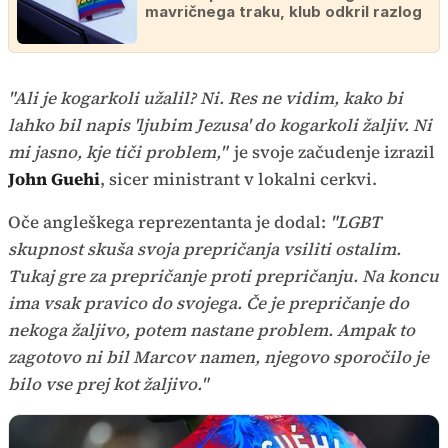
mavričnega traku, klub odkril razlog
"Ali je kogarkoli užalil? Ni. Res ne vidim, kako bi
lahko bil napis 'ljubim Jezusa' do kogarkoli žaljiv. Ni
mi jasno, kje tiči problem,"
je svoje začudenje izrazil
John Guehi
, sicer ministrant v lokalni cerkvi.
Oče angleškega reprezentanta je dodal:
"LGBT
skupnost skuša svoja prepričanja vsiliti ostalim.
Tukaj gre za prepričanje proti prepričanju. Na koncu
ima vsak pravico do svojega. Če je prepričanje do
nekoga žaljivo, potem nastane problem. Ampak to
zagotovo ni bil Marcov namen, njegovo sporočilo je
bilo vse prej kot žaljivo."