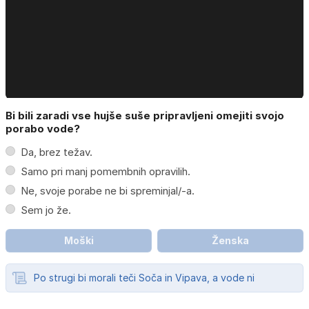
Bi bili zaradi vse hujše suše pripravljeni omejiti svojo
porabo vode?
Da, brez težav.
Samo pri manj pomembnih opravilih.
Ne, svoje porabe ne bi spreminjal/-a.
Sem jo že.
Moški
Ženska
Po strugi bi morali teči Soča in Vipava, a vode ni