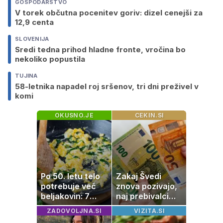
GOSPODARSTVO
V torek občutna pocenitev goriv: dizel cenejši za
12,9 centa
SLOVENIJA
Sredi tedna prihod hladne fronte, vročina bo
nekoliko popustila
TUJINA
58-letnika napadel roj sršenov, tri dni preživel v
komi
OKUSNO.JE
CEKIN.SI
Po 50. letu telo
Zakaj Švedi
potrebuje več
znova pozivajo,
beljakovin: 7
naj prebivalci
okusnih
hranijo gotovino
ZADOVOLJNA.SI
VIZITA.SI
receptov za
doma?