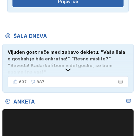
Prijavi se
ŠALA DNEVA
Vljuden gost reče med zabavo dekletu: "Vaša šala
o goskah je bila enkratna!" "Resno mislite?"
"Seveda! Kadarkoli bom videl gosko, se bom
spomnil na vas!"
637
887
ANKETA