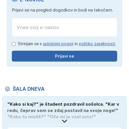
Prijavi se na pregled dogodkov in bodi na tekočem.
Strinjam se s
splošnimi pogoji
in
politiko zasebnosti
.
Prijavi se
ŠALA DNEVA
"Kako si kaj?" je študent pozdravil sošolca. "Kar v
redu, čeprav sem se zdaj postavil na svoje noge!"
"Kako to misliš?" "Oče mi je vzel avto!"