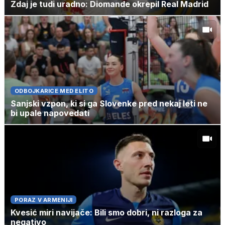
Zdaj je tudi uradno: Diomande okrepil Real Madrid
ODBOJKARICE MED ELITO
Sanjski vzpon, ki si ga Slovenke pred nekaj leti ne
bi upale napovedati
PORAZ V ARMENIJI
Kvesić miri navijače: Bili smo dobri, ni razloga za
negativo