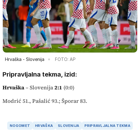
Hrvaška - Slovenija
FOTO: AP
Pripravljalna tekma, izid:
Hrvaška
– Slovenija
2:1
(0:0)
Modrić 51., Pašalić 93.; Šporar 83.
NOGOMET
HRVAŠKA
SLOVENIJA
PRIPRAVLJALNA TEKMA