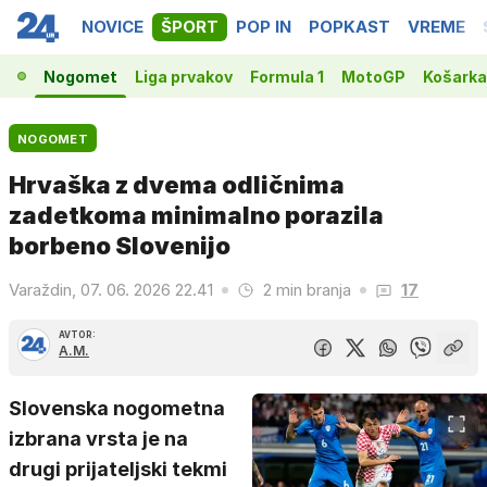
NOVICE
ŠPORT
POP IN
POPKAST
VREME
Nogomet
Liga prvakov
Formula 1
MotoGP
Košarka
NOGOMET
Hrvaška z dvema odličnima
zadetkoma minimalno porazila
borbeno Slovenijo
Varaždin, 07. 06. 2026 22.41
2 min branja
17
AVTOR:
A.M.
Slovenska nogometna
izbrana vrsta je na
drugi prijateljski tekmi