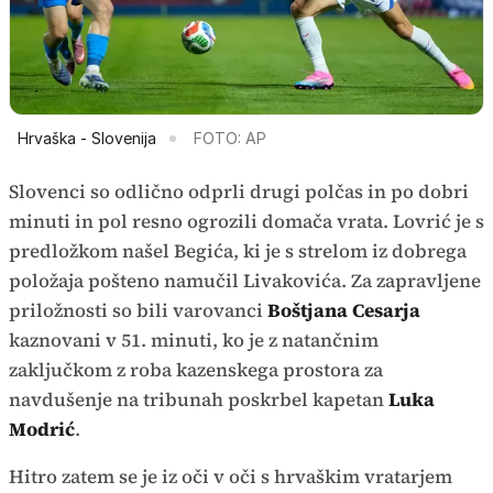
Hrvaška - Slovenija
FOTO: AP
Slovenci so odlično odprli drugi polčas in po dobri
minuti in pol resno ogrozili domača vrata. Lovrić je s
predložkom našel Begića, ki je s strelom iz dobrega
položaja pošteno namučil Livakovića. Za zapravljene
priložnosti so bili varovanci
Boštjana Cesarja
kaznovani v 51. minuti, ko je z natančnim
zaključkom z roba kazenskega prostora za
navdušenje na tribunah poskrbel kapetan
Luka
Modrić
.
Hitro zatem se je iz oči v oči s hrvaškim vratarjem