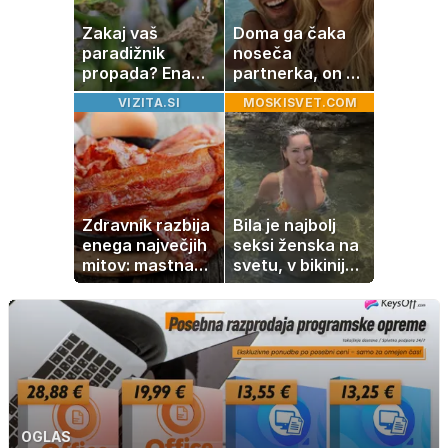
Zakaj vaš
Doma ga čaka
paradižnik
noseča
propada? Ena
partnerka, on pa
napaka lahko
dopustuje z
VIZITA.SI
MOSKISVET.COM
uniči rastline –
drugo
tako jih rešite
Zdravnik razbija
Bila je najbolj
enega največjih
seksi ženska na
mitov: mastna
svetu, v bikiniju
jetra ne
znova navdušila
nastanejo zaradi
slanine, temveč
zaradi živila, ki
ga imamo vsi
radi
OGLAS