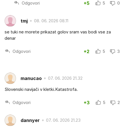
Odgovori
+5
5
0
tmj
08. 06. 2026 08.11
se tuki ne morete prikazat golov sram vas bodi vse za
denar
Odgovori
+2
5
3
manucao
07. 06. 2026 21.32
Slovenski navijači v kletki.Katastrofa.
Odgovori
+3
5
2
dannyer
07. 06. 2026 21.23