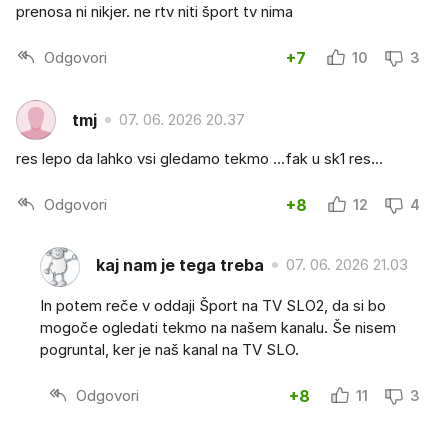
prenosa ni nikjer. ne rtv niti šport tv nima
Odgovori
+7
10
3
tmj
07. 06. 2026 20.37
res lepo da lahko vsi gledamo tekmo ...fak u sk1 res...
Odgovori
+8
12
4
kaj nam je tega treba
07. 06. 2026 21.03
In potem reče v oddaji Šport na TV SLO2, da si bo
mogoče ogledati tekmo na našem kanalu. Še nisem
pogruntal, ker je naš kanal na TV SLO.
Odgovori
+8
11
3