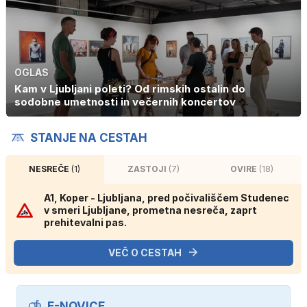
OGLAS
Kam v Ljubljani poleti? Od rimskih ostalin do
sodobne umetnosti in večernih koncertov
STANJE NA CESTAH
NESREČE
(1)
ZASTOJI
(7)
OVIRE
(18)
A1, Koper - Ljubljana, pred počivališčem Studenec
v smeri Ljubljane, prometna nesreča, zaprt
prehitevalni pas.
VEČ O CESTAH
E-NOVICE