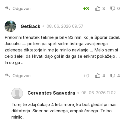
Odgovori
+3
3
0
GetBack
08. 06. 2026 09.57
Prelomni trenutek tekme je bil v 83 min, ko je Šporar zadel.
Juuuuhu .... potem pa spet vidim tistega zavaljenega
zelenega diktatorja in me je minilo navijanje ... Malo sem si
celo želel, da Hrvati dajo gol in da ga še enkrat pokažejo ...
In so ga ...
Odgovori
+0
4
4
Cervantes Saavedra
08. 06. 2026 11.02
Torej te zdaj čakajo 4 leta more, ko boš gledal pri nas
diktatorja. Sicer ne zelenega, ampak črnega. Te bo
minilo.