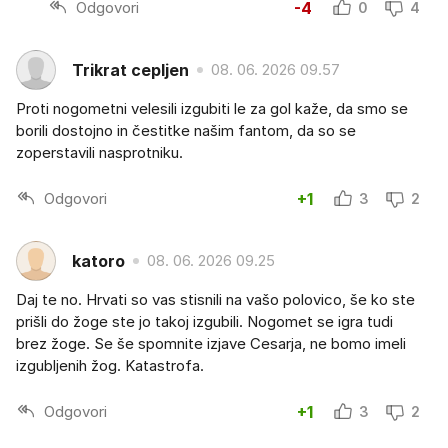
Odgovori
-4
0
4
Trikrat cepljen
08. 06. 2026 09.57
Proti nogometni velesili izgubiti le za gol kaže, da smo se
borili dostojno in čestitke našim fantom, da so se
zoperstavili nasprotniku.
Odgovori
+1
3
2
katoro
08. 06. 2026 09.25
Daj te no. Hrvati so vas stisnili na vašo polovico, še ko ste
prišli do žoge ste jo takoj izgubili. Nogomet se igra tudi
brez žoge. Se še spomnite izjave Cesarja, ne bomo imeli
izgubljenih žog. Katastrofa.
Odgovori
+1
3
2