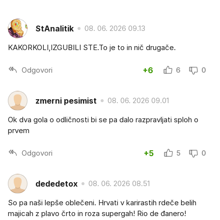
StAnalitik
08. 06. 2026 09.13
KAKORKOLI,IZGUBILI STE.To je to in nič drugače.
Odgovori
+6
6
0
zmerni pesimist
08. 06. 2026 09.01
Ok dva gola o odličnosti bi se pa dalo razpravljati sploh o
prvem
Odgovori
+5
5
0
dededetox
08. 06. 2026 08.51
So pa naši lepše oblečeni. Hrvati v karirastih rdeče belih
majicah z plavo črto in roza supergah! Rio de đanero!