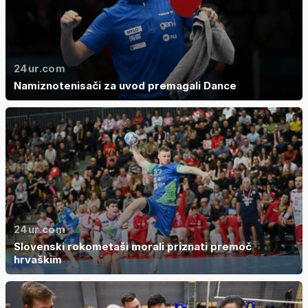
24ur.com
Namiznotenisači za uvod premagali Dance
24ur.com
Slovenski rokometaši morali priznati premoč
hrvaškim