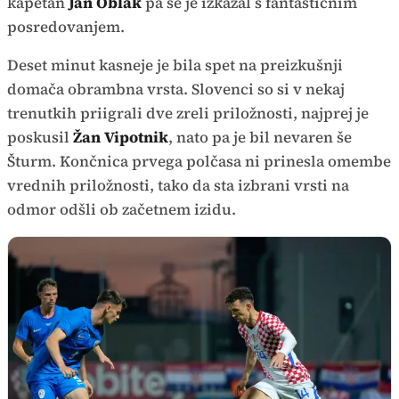
kapetan
Jan Oblak
pa se je izkazal s fantastičnim
posredovanjem.
Deset minut kasneje je bila spet na preizkušnji
domača obrambna vrsta. Slovenci so si v nekaj
trenutkih priigrali dve zreli priložnosti, najprej je
poskusil
Žan Vipotnik
, nato pa je bil nevaren še
Šturm. Končnica prvega polčasa ni prinesla omembe
vrednih priložnosti, tako da sta izbrani vrsti na
odmor odšli ob začetnem izidu.