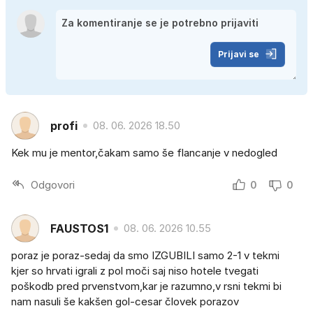
Prijavi se
profi
08. 06. 2026 18.50
Kek mu je mentor,čakam samo še flancanje v nedogled
Odgovori
0
0
FAUSTOS1
08. 06. 2026 10.55
poraz je poraz-sedaj da smo IZGUBILI samo 2-1 v tekmi
kjer so hrvati igrali z pol moči saj niso hotele tvegati
poškodb pred prvenstvom,kar je razumno,v rsni tekmi bi
nam nasuli še kakšen gol-cesar človek porazov