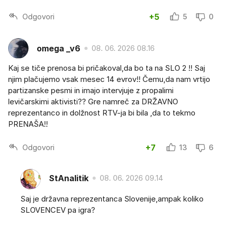
Odgovori
+5
5
0
omega _v6
08. 06. 2026 08.16
Kaj se tiče prenosa bi pričakoval,da bo ta na SLO 2 !! Saj
njim plačujemo vsak mesec 14 evrov!! Čemu,da nam vrtijo
partizanske pesmi in imajo intervjuje z propalimi
levičarskimi aktivisti?? Gre namreč za DRŽAVNO
reprezentanco in dolžnost RTV-ja bi bila ,da to tekmo
PRENAŠA!!
Odgovori
+7
13
6
StAnalitik
08. 06. 2026 09.14
Saj je državna reprezentanca Slovenije,ampak koliko
SLOVENCEV pa igra?