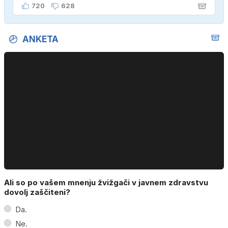
720
628
ANKETA
Ali so po vašem mnenju žvižgači v javnem zdravstvu
dovolj zaščiteni?
Da.
Ne.