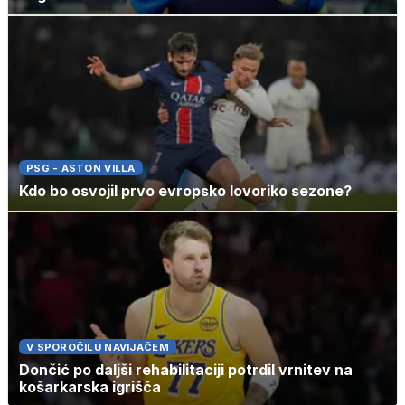
PSG - ASTON VILLA
Kdo bo osvojil prvo evropsko lovoriko sezone?
V SPOROČILU NAVIJAČEM
Dončić po daljši rehabilitaciji potrdil vrnitev na
košarkarska igrišča