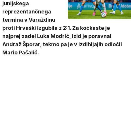
junijskega
reprezentančnega
termina v Varaždinu
proti Hrvaški izgubila z 2:1. Za kockaste je
najprej zadel Luka Modrić, izid je poravnal
Andraž Šporar, tekmo pa je v izdihljajih odločil
Mario Pašalić.