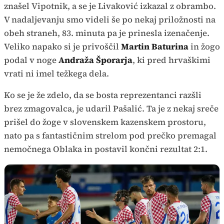
znašel Vipotnik, a se je Livaković izkazal z obrambo.
V nadaljevanju smo videli še po nekaj priložnosti na
obeh straneh, 83. minuta pa je prinesla izenačenje.
Veliko napako si je privoščil
Martin Baturina
in žogo
podal v noge
Andraža Šporarja
, ki pred hrvaškimi
vrati ni imel težkega dela.
Ko se je že zdelo, da se bosta reprezentanci razšli
brez zmagovalca, je udaril Pašalić. Ta je z nekaj sreče
prišel do žoge v slovenskem kazenskem prostoru,
nato pa s fantastičnim strelom pod prečko premagal
nemočnega Oblaka in postavil končni rezultat 2:1.