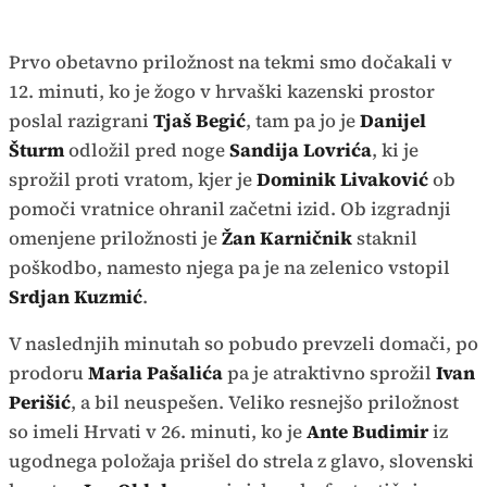
Prvo obetavno priložnost na tekmi smo dočakali v
12. minuti, ko je žogo v hrvaški kazenski prostor
poslal razigrani
Tjaš Begić
, tam pa jo je
Danijel
Šturm
odložil pred noge
Sandija Lovrića
, ki je
sprožil proti vratom, kjer je
Dominik Livaković
ob
pomoči vratnice ohranil začetni izid. Ob izgradnji
omenjene priložnosti je
Žan Karničnik
staknil
poškodbo, namesto njega pa je na zelenico vstopil
Srdjan Kuzmić
.
V naslednjih minutah so pobudo prevzeli domači, po
prodoru
Maria Pašalića
pa je atraktivno sprožil
Ivan
Perišić
, a bil neuspešen. Veliko resnejšo priložnost
so imeli Hrvati v 26. minuti, ko je
Ante Budimir
iz
ugodnega položaja prišel do strela z glavo, slovenski