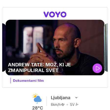
MOJ PRIJATELJ PINGVIN
Film meseca / družinski, pustolovski
Ljubljana
8km/h
SV
28°C