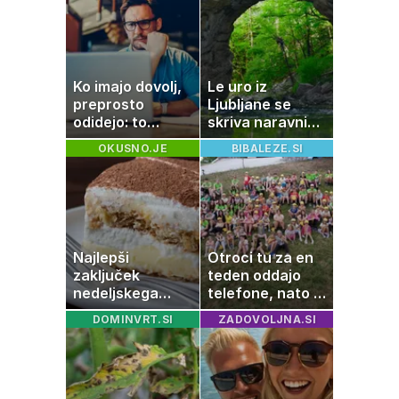
Ko imajo dovolj,
Le uro iz
preprosto
Ljubljane se
odidejo: to
skriva naravni
znamenje
čudež, ki je kot
OKUSNO.JE
BIBALEZE.SI
najpogosteje da
ustvarjen za
odpoved
družinski izlet
Najlepši
Otroci tu za en
zaključek
teden oddajo
nedeljskega
telefone, nato pa
kosila: 8 sladic
se zgodi nekaj
DOMINVRT.SI
ZADOVOLJNA.SI
brez peke, ki se
nepričakovanega
jih vsi veselijo