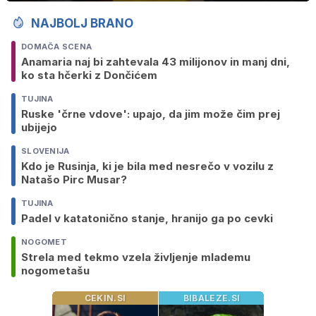
NAJBOLJ BRANO
DOMAČA SCENA
Anamaria naj bi zahtevala 43 milijonov in manj dni,
ko sta hčerki z Dončićem
TUJINA
Ruske 'črne vdove': upajo, da jim može čim prej
ubijejo
SLOVENIJA
Kdo je Rusinja, ki je bila med nesrečo v vozilu z
Natašo Pirc Musar?
TUJINA
Padel v katatonično stanje, hranijo ga po cevki
NOGOMET
Strela med tekmo vzela življenje mlademu
nogometašu
CEKIN.SI
BIBALEZE.SI