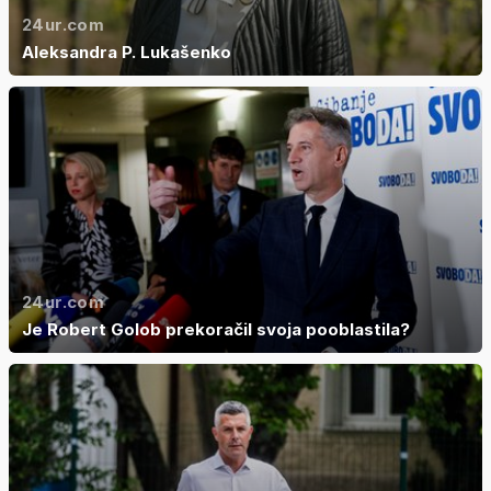
24ur.com
Aleksandra P. Lukašenko
24ur.com
Je Robert Golob prekoračil svoja pooblastila?