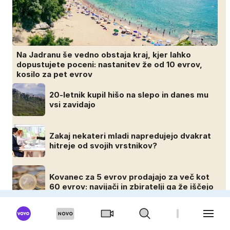
Na Jadranu še vedno obstaja kraj, kjer lahko
dopustujete poceni: nastanitev že od 10 evrov,
kosilo za pet evrov
20-letnik kupil hišo na slepo in danes mu
vsi zavidajo
Zakaj nekateri mladi napredujejo dvakrat
hitreje od svojih vrstnikov?
Kovanec za 5 evrov prodajajo za več kot
60 evrov: navijači in zbiratelji ga že iščejo
MOSKISVET