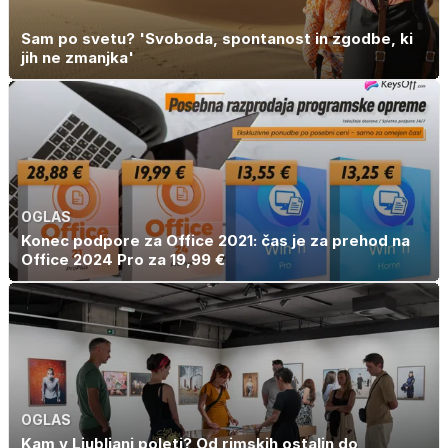
Sam po svetu? 'Svoboda, spontanost in zgodbe, ki
jih ne zmanjka'
OGLAS
Konec podpore za Office 2021: čas je za prehod na
Office 2024 Pro za 19,99 €
OGLAS
Kam v Ljubljani poleti? Od rimskih ostalin do