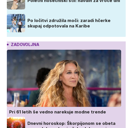
Poletni nosečniški stil: navdih za vroče dni
Po ločitvi združila moči: zaradi hčerke
skupaj odpotovala na Karibe
ZADOVOLJNA
Pri 61 letih še vedno narekuje modne trende
Dnevni horoskop: Škorpijonom se obeta