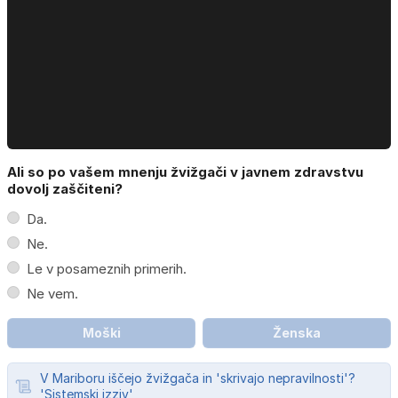
Ali so po vašem mnenju žvižgači v javnem zdravstvu
dovolj zaščiteni?
Da.
Ne.
Le v posameznih primerih.
Ne vem.
Moški
Ženska
V Mariboru iščejo žvižgača in 'skrivajo nepravilnosti'?
'Sistemski izziv'