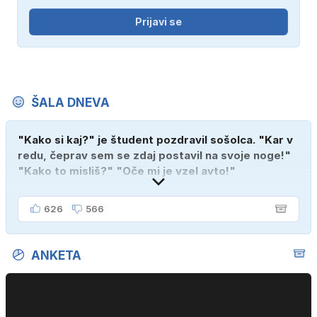
Prijavi se
ŠALA DNEVA
"Kako si kaj?" je študent pozdravil sošolca. "Kar v
redu, čeprav sem se zdaj postavil na svoje noge!"
"Kako to misliš?" "Oče mi je vzel avto!"
626
566
ANKETA