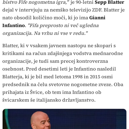
bistvo Fife nogometna igra,"
je 90-letni
Sepp Blatter
dejal v intervjuju za nemško televizijo ZDF. Blatter je
nato obsodil količino moči, ki jo ima
Gianni
Infantino
.
"Fifa preprosto ni več ugledna
organizacija. Na vrhu ni vse v redu."
Blatter, ki v vsakem javnem nastopu ne skopari s
kritikami na račun zdajšnjega vodstva mednarodne
organizacije, je tudi sam precej kontroverzna
osebnost. Pred desetimi leti je Infantino nasledil
Blatterja, ki je bil med letoma 1998 in 2015 osmi
predsednik na čelu svetovne nogometne zveze. Oba
prihajata iz Švice, ob tem ima Infantino ob
švicarskem še italijansko državljanstvo.