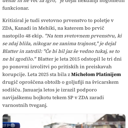
denar in ne več za igro,"
je dejal nekdanji nogometni
funkcionar.
Kritiziral je tudi svetovno prvenstvo to poletje v
ZDA, Kanadi in Mehiki, na katerem bo prvič
nastopilo 48 ekip.
"Na tem svetovnem prvenstvu, ki
se zdaj bliža, nikogar ne zanima trajnost," je dejal
Blatter in zatrdil: "Če bi bil jaz še vedno tukaj, se to
ne bi zgodilo."
Blatter je leta 2015 odstopil le tri dni
po ponovni izvolitvi po pritiskih in preiskavah
korupcije. Leta 2025 sta bila z
Michelom Platinijem
drugič oproščena obtožb o goljufiji na švicarskem
sodišču. Januarja letos je izrazil podporo
navijaškemu bojkotu tekem SP v ZDA zaradi
varnostnih tveganj.