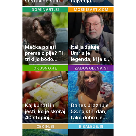
sestavine samo
največja
zmešate in
napaka, ki jo
DOMINVRT.SI
MOSKISVET.COM
pečica opravi
ljudje delajo med
ostalo
vročino
Mačka poleti
Italija žaluje:
premalo pije? Ti
Umrla je
triki jo bodo
legenda, ki je s
spodbudili, da
svojimi pesmimi
OKUSNO.JE
ZADOVOLJNA.SI
zaužije več vode
zaznamovala
Italijo
Kaj kuhati in
Danes praznuje
jesti, ko je skoraj
53. rojstni dan,
40 stopinj
tako dobro je
Celzija: 5 kosil
videti znana
CEKIN.SI
BIBALEZE.SI
brez prižiganja
Slovenka
pečice