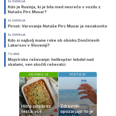
SLOVENIJA
Kdo je Rusinja, ki je bila med nesrečo v vozilu z
Natašo Pirc Musar?
SLOVENIJA
Pirnat: Varovanje Nataše Pirc Musar je nezakonito
SLOVENIJA
Kdo si najbolj mane roke ob obisku Dončićevih
Lakersov v Sloveniji?
TUJINA
Mojstrsko reševanje: helikopter lebdel nad
skalami, ven skočili reševalci
OKUSNO.JE
VIZITA.SI
Hitra pita brez
Zdravniki
testa: vse
opozarjajo: to je