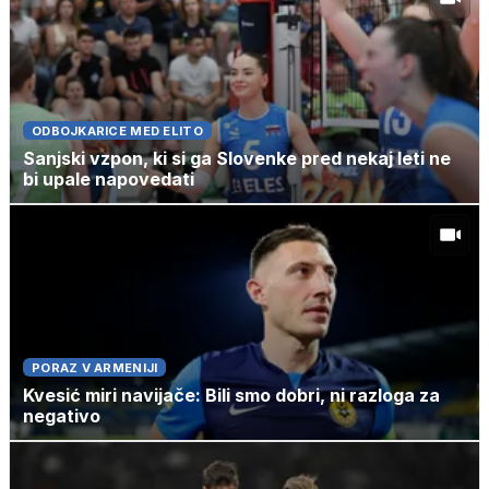
ODBOJKARICE MED ELITO
Sanjski vzpon, ki si ga Slovenke pred nekaj leti ne
bi upale napovedati
PORAZ V ARMENIJI
Kvesić miri navijače: Bili smo dobri, ni razloga za
negativo