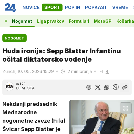
NOVICE
ŠPORT
POP IN
POPKAST
VREME
Nogomet
Liga prvakov
Formula 1
MotoGP
Košarka
NOGOMET
Huda ironija: Sepp Blatter Infantinu
očital diktatorsko vodenje
Zürich, 10. 05. 2026 15.29
2 min branja
4
AVTOR:
Lu.M
STA
Nekdanji predsednik
Mednarodne
nogometne zveze (Fifa)
Švicar Sepp Blatter je