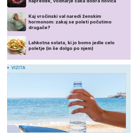
napredek, vodnarje čaka dobra novica
Kaj vročinski val naredi ženskim
hormonom: zakaj se poleti počutimo
drugače?
Lahkotna solata, ki jo bomo jedle celo
poletje (in še dolgo po njem)
VIZITA