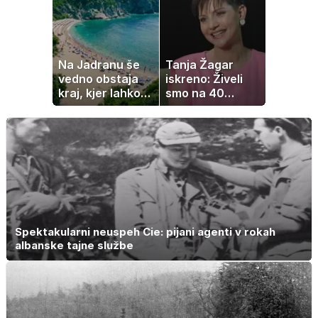
Na Jadranu še
Tanja Žagar
vedno obstaja
iskreno: Živeli
kraj, kjer lahko
smo na 40
dopustujete
kvadratih, a
poceni:
imela sem vse,
nastanitev že od
kar otrok
10 evrov, kosilo
potrebuje
za pet evrov
Spektakularni neuspeh Cie: pijani agenti v rokah
albanske tajne službe