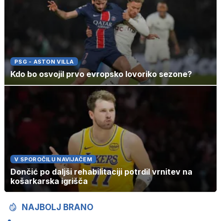
PSG - ASTON VILLA
Kdo bo osvojil prvo evropsko lovoriko sezone?
V SPOROČILU NAVIJAČEM
Dončić po daljši rehabilitaciji potrdil vrnitev na
košarkarska igrišča
NAJBOLJ BRANO