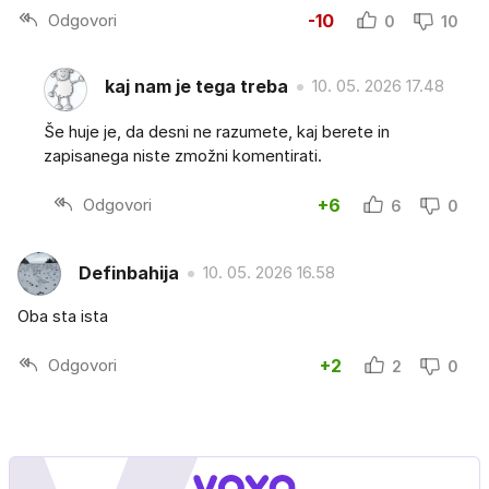
Odgovori
-10
0
10
kaj nam je tega treba
10. 05. 2026 17.48
Še huje je, da desni ne razumete, kaj berete in
zapisanega niste zmožni komentirati.
Odgovori
+6
6
0
Definbahija
10. 05. 2026 16.58
Oba sta ista
Odgovori
+2
2
0