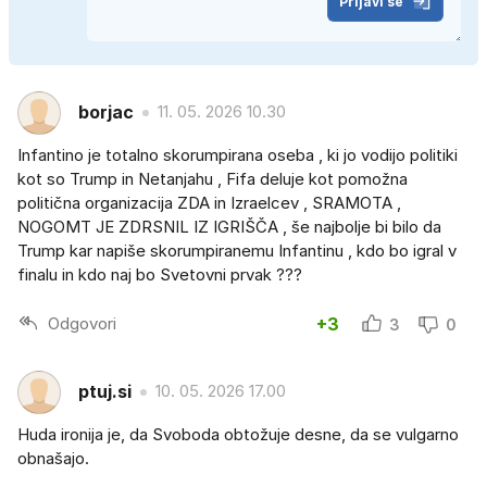
Prijavi se
borjac
11. 05. 2026 10.30
Infantino je totalno skorumpirana oseba , ki jo vodijo politiki
kot so Trump in Netanjahu , Fifa deluje kot pomožna
politična organizacija ZDA in Izraelcev , SRAMOTA ,
NOGOMT JE ZDRSNIL IZ IGRIŠČA , še najbolje bi bilo da
Trump kar napiše skorumpiranemu Infantinu , kdo bo igral v
finalu in kdo naj bo Svetovni prvak ???
Odgovori
+3
3
0
ptuj.si
10. 05. 2026 17.00
Huda ironija je, da Svoboda obtožuje desne, da se vulgarno
obnašajo.