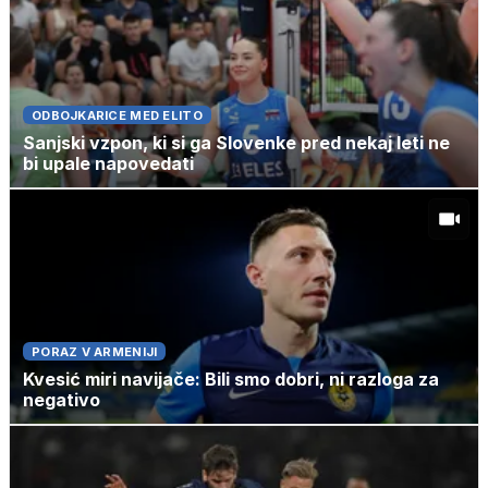
ODBOJKARICE MED ELITO
Sanjski vzpon, ki si ga Slovenke pred nekaj leti ne
bi upale napovedati
PORAZ V ARMENIJI
Kvesić miri navijače: Bili smo dobri, ni razloga za
negativo