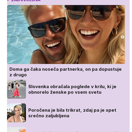
Doma ga čaka noseča partnerka, on pa dopustuje
z drugo
Slovenka obračala poglede v krilu, ki je
obnorelo ženske po vsem svetu
Poročena je bila trikrat, zdaj pa je spet
srečno zaljubljena