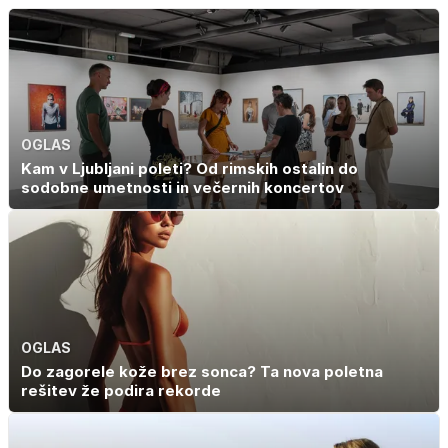
zakaj je še
vedno samska
OGLAS
Kam v Ljubljani poleti? Od rimskih ostalin do
sodobne umetnosti in večernih koncertov
OGLAS
Do zagorele kože brez sonca? Ta nova poletna
rešitev že podira rekorde