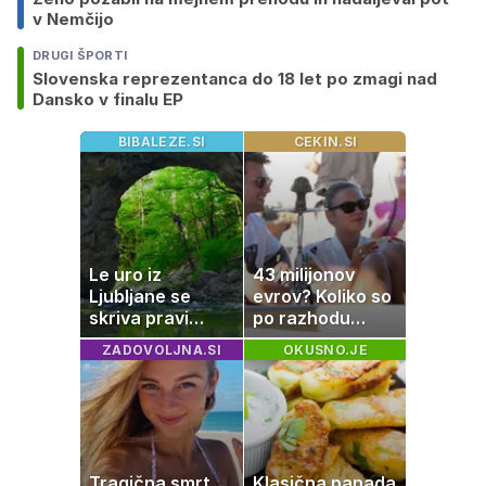
v Nemčijo
DRUGI ŠPORTI
Slovenska reprezentanca do 18 let po zmagi nad
Dansko v finalu EP
BIBALEZE.SI
CEKIN.SI
Le uro iz
43 milijonov
Ljubljane se
evrov? Koliko so
skriva pravi
po razhodu
naravni čudež:
zahtevale ali
ZADOVOLJNA.SI
OKUSNO.JE
izlet, ki bo
prejele
navdušil otroke
partnerice
športnih
zvezdnikov
Tragična smrt
Klasična panada