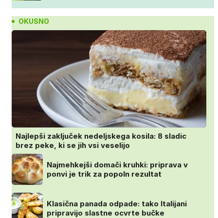
OKUSNO
Najlepši zaključek nedeljskega kosila: 8 sladic
brez peke, ki se jih vsi veselijo
Najmehkejši domači kruhki: priprava v
ponvi je trik za popoln rezultat
Klasična panada odpade: tako Italijani
pripravijo slastne ocvrte bučke