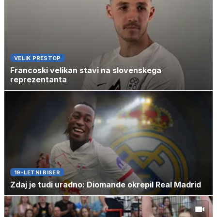
VELIK PRESTOP
Francoski velikan stavi na slovenskega
reprezentanta
19-LETNI BISER
Zdaj je tudi uradno: Diomande okrepil Real Madrid