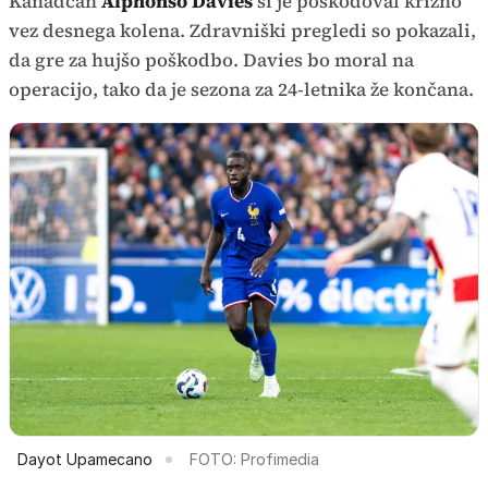
Kanadčan
Alphonso Davies
si je poškodoval križno
vez desnega kolena. Zdravniški pregledi so pokazali,
da gre za hujšo poškodbo. Davies bo moral na
operacijo, tako da je sezona za 24-letnika že končana.
Dayot Upamecano
FOTO: Profimedia