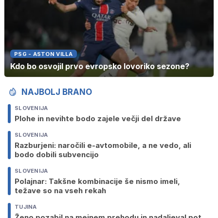
PSG - ASTON VILLA
Kdo bo osvojil prvo evropsko lovoriko sezone?
NAJBOLJ BRANO
SLOVENIJA
Plohe in nevihte bodo zajele večji del države
SLOVENIJA
Razburjeni: naročili e-avtomobile, a ne vedo, ali
bodo dobili subvencijo
SLOVENIJA
Polajnar: Takšne kombinacije še nismo imeli,
težave so na vseh rekah
TUJINA
Ženo pozabil na mejnem prehodu in nadaljeval pot