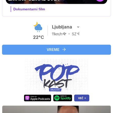
V živo na VOYO: sreda ob 20.30
Ljubljana
11km/h
SZ
22°C
VREME