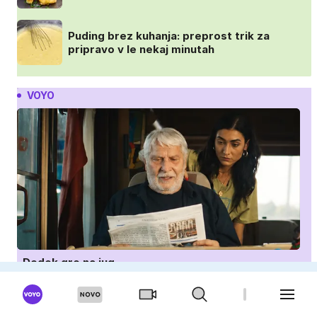
Puding brez kuhanja: preprost trik za
pripravo v le nekaj minutah
VOYO
Dedek gre na jug
IQ 160