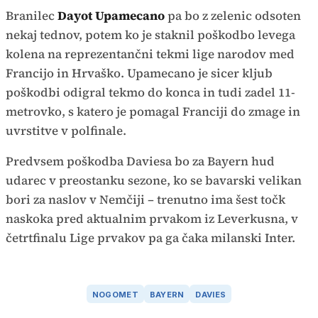
Branilec
Dayot Upamecano
pa bo z zelenic odsoten
nekaj tednov, potem ko je staknil poškodbo levega
kolena na reprezentančni tekmi lige narodov med
Francijo in Hrvaško. Upamecano je sicer kljub
poškodbi odigral tekmo do konca in tudi zadel 11-
metrovko, s katero je pomagal Franciji do zmage in
uvrstitve v polfinale.
Predvsem poškodba Daviesa bo za Bayern hud
udarec v preostanku sezone, ko se bavarski velikan
bori za naslov v Nemčiji – trenutno ima šest točk
naskoka pred aktualnim prvakom iz Leverkusna, v
četrtfinalu Lige prvakov pa ga čaka milanski Inter.
NOGOMET
BAYERN
DAVIES