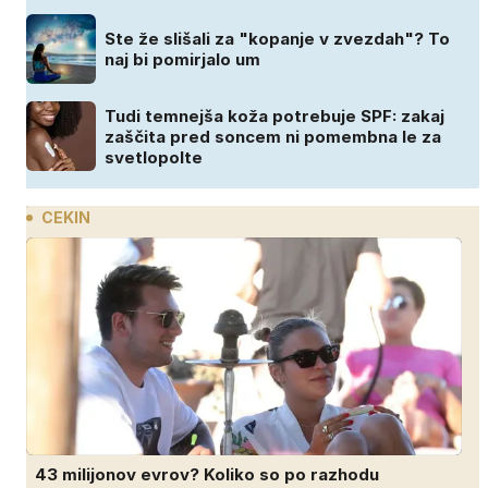
Ste že slišali za "kopanje v zvezdah"? To
naj bi pomirjalo um
Tudi temnejša koža potrebuje SPF: zakaj
zaščita pred soncem ni pomembna le za
svetlopolte
CEKIN
43 milijonov evrov? Koliko so po razhodu