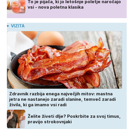
To je pijača, ki jo letošnje poletje naročajo
vsi - nova poletna klasika
VIZITA
Zdravnik razbija enega največjih mitov: mastna
jetra ne nastanejo zaradi slanine, temveč zaradi
živila, ki ga imamo vsi radi
Želite živeti dlje? Poskrbite za svoj timus,
pravijo strokovnjaki