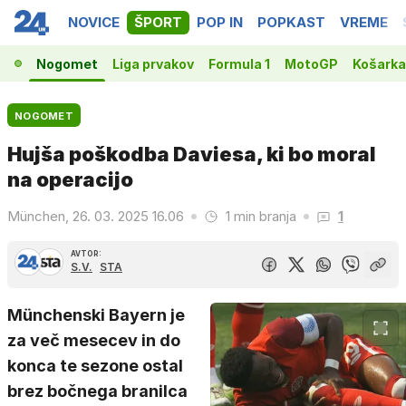
NOVICE
ŠPORT
POP IN
POPKAST
VREME
Nogomet
Liga prvakov
Formula 1
MotoGP
Košarka
NOGOMET
Hujša poškodba Daviesa, ki bo moral
na operacijo
München, 26. 03. 2025 16.06
1 min branja
1
AVTOR:
S.V.
STA
Münchenski Bayern je
za več mesecev in do
konca te sezone ostal
brez bočnega branilca