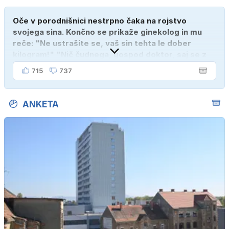
Oče v porodnišnici nestrpno čaka na rojstvo
svojega sina. Končno se prikaže ginekolog in mu
reče: "Ne ustrašite se, vaš sin tehta le dober
kilogram!" "Nič čudnega, gospod doktor, saj se z
ženo poznava šele tri mesece."
715
737
ANKETA