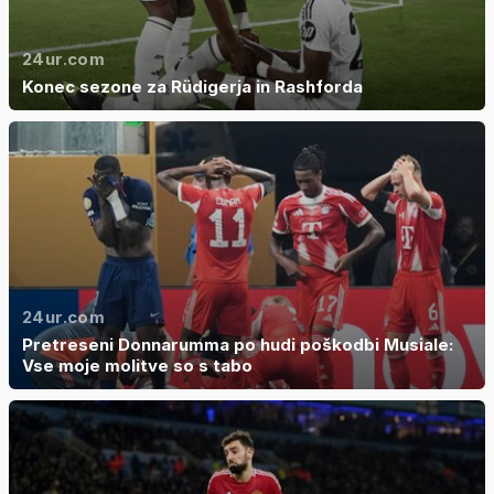
24ur.com
Konec sezone za Rüdigerja in Rashforda
24ur.com
Pretreseni Donnarumma po hudi poškodbi Musiale:
Vse moje molitve so s tabo