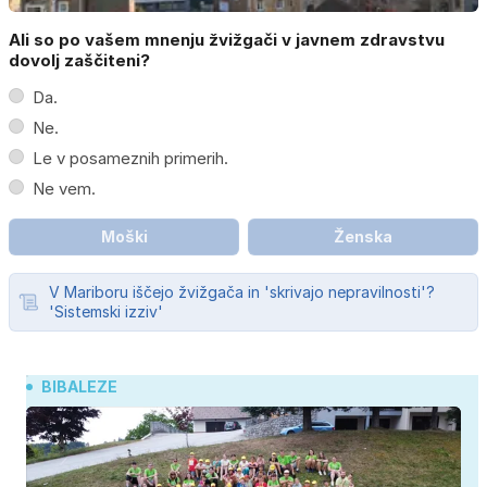
Ali so po vašem mnenju žvižgači v javnem zdravstvu
dovolj zaščiteni?
Da.
Ne.
Le v posameznih primerih.
Ne vem.
Moški
Ženska
V Mariboru iščejo žvižgača in 'skrivajo nepravilnosti'?
'Sistemski izziv'
BIBALEZE