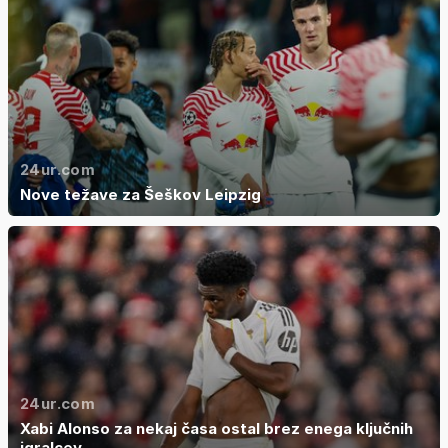
24ur.com
Nove težave za Šeškov Leipzig
24ur.com
Xabi Alonso za nekaj časa ostal brez enega ključnih
igralcev