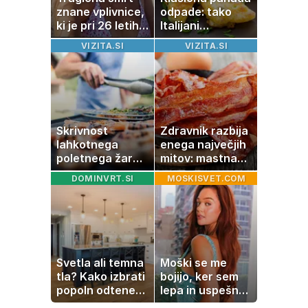
znane vplivnice,
odpade: tako
ki je pri 26 letih
Italijani
izgubila boj z
pripravijo
VIZITA.SI
VIZITA.SI
boleznijo
slastne ocvrte
bučke
Skrivnost
Zdravnik razbija
lahkotnega
enega največjih
poletnega žara,
mitov: mastna
po katerem ne
jetra ne
DOMINVRT.SI
MOSKISVET.COM
boste
nastanejo zaradi
potrebovali
slanine, temveč
popoldanskega
zaradi živila, ki
spanca
ga imamo vsi
radi
Svetla ali temna
Moški se me
tla? Kako izbrati
bojijo, ker sem
popoln odtenek
lepa in uspešna:
za vaš dom
Misica razkrila,