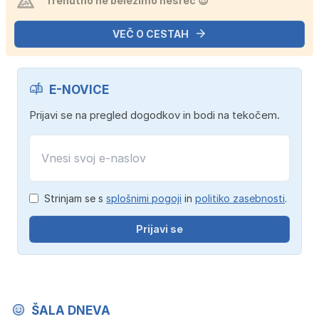
Trenutno ne beležimo nesreč 😎
VEČ O CESTAH
E-NOVICE
Prijavi se na pregled dogodkov in bodi na tekočem.
Strinjam se s
splošnimi pogoji
in
politiko zasebnosti
.
Prijavi se
ŠALA DNEVA