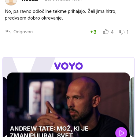
No, pa ravno odločilne tekme prihajajo. Želi jima hitro,
predvsem dobro okrevanje.
Odgovori
+3
4
1
UEFA SUPERPOKAL