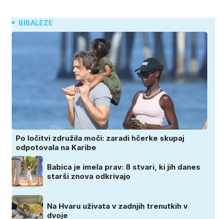
BIBALEZE
Po ločitvi združila moči: zaradi hčerke skupaj
odpotovala na Karibe
Babica je imela prav: 8 stvari, ki jih danes
starši znova odkrivajo
Na Hvaru uživata v zadnjih trenutkih v
dvoje