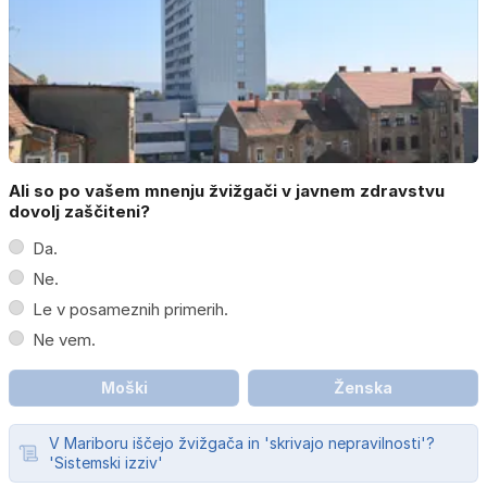
Ali so po vašem mnenju žvižgači v javnem zdravstvu
dovolj zaščiteni?
Da.
Ne.
Le v posameznih primerih.
Ne vem.
Moški
Ženska
V Mariboru iščejo žvižgača in 'skrivajo nepravilnosti'?
'Sistemski izziv'