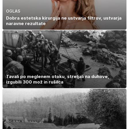
OGLAS
Dobra estetska kirurgija ne ustvarja filtrov, ustvarja
naravne rezultate
Tavali po meglenem otoku, streljali na duhove,
izgubili 300 mož in rušilca