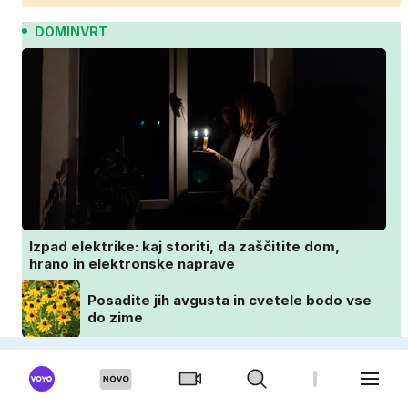
DOMINVRT
Izpad elektrike: kaj storiti, da zaščitite dom,
hrano in elektronske naprave
Posadite jih avgusta in cvetele bodo vse
do zime
Črne pege na vrtnicah? Ta preprosta
sestavina pomaga preprečiti težavo