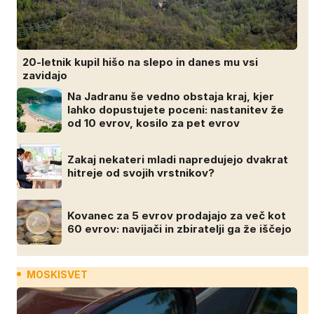
20-letnik kupil hišo na slepo in danes mu vsi
zavidajo
Na Jadranu še vedno obstaja kraj, kjer
lahko dopustujete poceni: nastanitev že
od 10 evrov, kosilo za pet evrov
Zakaj nekateri mladi napredujejo dvakrat
hitreje od svojih vrstnikov?
Kovanec za 5 evrov prodajajo za več kot
60 evrov: navijači in zbiratelji ga že iščejo
MOSKISVET