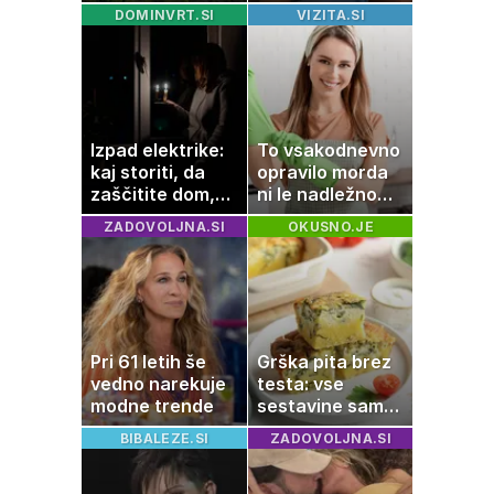
zavidajo
možem uživa v
DOMINVRT.SI
VIZITA.SI
romantičnem
poletju
Izpad elektrike:
To vsakodnevno
kaj storiti, da
opravilo morda
zaščitite dom,
ni le nadležno
hrano in
delo, pomaga
ZADOVOLJNA.SI
OKUSNO.JE
elektronske
lahko tudi
naprave
vašemu srcu
Pri 61 letih še
Grška pita brez
vedno narekuje
testa: vse
modne trende
sestavine samo
zmešate in
BIBALEZE.SI
ZADOVOLJNA.SI
pečica opravi
ostalo