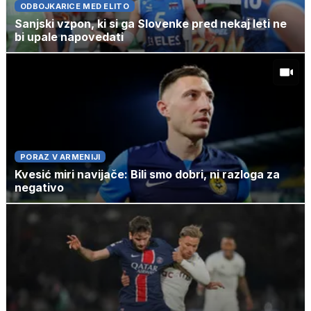
ODBOJKARICE MED ELITO
Sanjski vzpon, ki si ga Slovenke pred nekaj leti ne
bi upale napovedati
PORAZ V ARMENIJI
Kvesić miri navijače: Bili smo dobri, ni razloga za
negativo