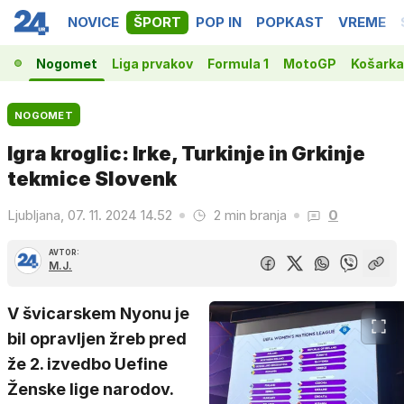
NOVICE
ŠPORT
POP IN
POPKAST
VREME
Nogomet
Liga prvakov
Formula 1
MotoGP
Košarka
NOGOMET
Igra kroglic: Irke, Turkinje in Grkinje
tekmice Slovenk
Ljubljana, 07. 11. 2024 14.52
2 min branja
0
AVTOR:
M.J.
V švicarskem Nyonu je
bil opravljen žreb pred
že 2. izvedbo Uefine
Ženske lige narodov.