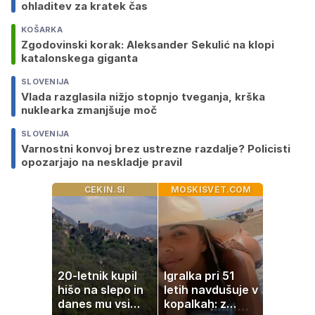
ohladitev za kratek čas
KOŠARKA
Zgodovinski korak: Aleksander Sekulić na klopi
katalonskega giganta
SLOVENIJA
Vlada razglasila nižjo stopnjo tveganja, krška
nuklearka zmanjšuje moč
SLOVENIJA
Varnostni konvoj brez ustrezne razdalje? Policisti
opozarjajo na neskladje pravil
CEKIN.SI
MOSKISVET.COM
20-letnik kupil
Igralka pri 51
hišo na slepo in
letih navdušuje v
danes mu vsi
kopalkah: z