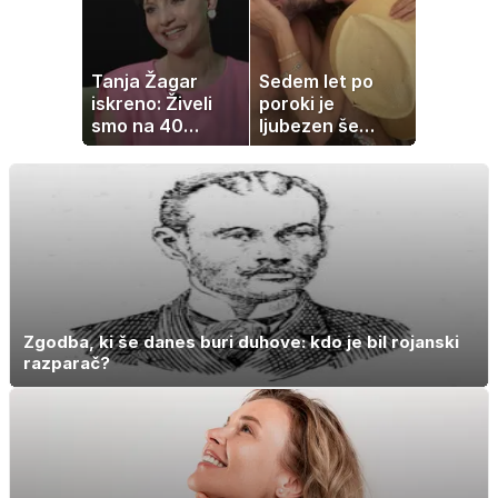
Tanja Žagar
Sedem let po
iskreno: Živeli
poroki je
smo na 40
ljubezen še
kvadratih, a
vedno enako
imela sem vse,
močna
kar otrok
potrebuje
Zgodba, ki še danes buri duhove: kdo je bil rojanski
razparač?