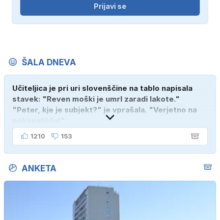
Prijavi se
ŠALA DNEVA
Učiteljica je pri uri slovenščine na tablo napisala
stavek: "Reven moški je umrl zaradi lakote."
"Peter, kje je subjekt?" je vprašala. "Verjetno na
pokopališču!"
1210
153
ANKETA