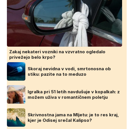
Zakaj nekateri vozniki na vzvratno ogledalo
privežejo belo krpo?
Skoraj nevidna v vodi, smrtonosna ob
stiku: pazite na to meduzo
Igralka pri 51 letih navdušuje v kopalkah: z
možem uživa v romantičnem poletju
Skrivnostna jama na Mljetu: je to res kraj,
kjer je Odisej srečal Kalipso?