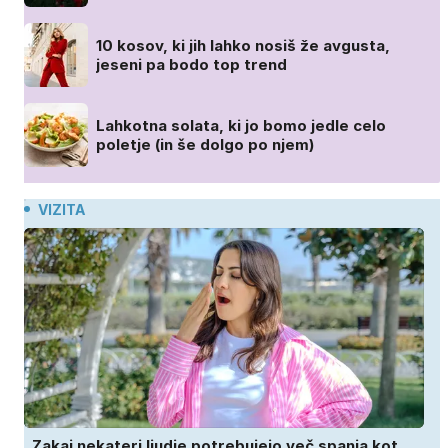
10 kosov, ki jih lahko nosiš že avgusta,
jeseni pa bodo top trend
Lahkotna solata, ki jo bomo jedle celo
poletje (in še dolgo po njem)
VIZITA
Zakaj nekateri ljudje potrebujejo več spanja kot