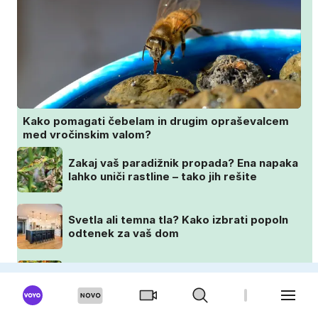
Kako pomagati čebelam in drugim opraševalcem
med vročinskim valom?
Zakaj vaš paradižnik propada? Ena napaka
lahko uniči rastline – tako jih rešite
Svetla ali temna tla? Kako izbrati popoln
odtenek za vaš dom
Posadite jih avgusta in cvetele bodo vse
do zime