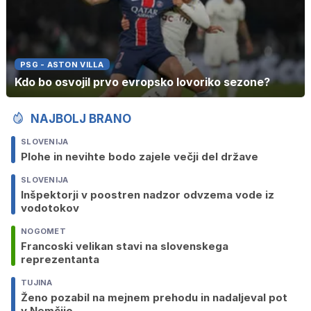
PSG - ASTON VILLA
Kdo bo osvojil prvo evropsko lovoriko sezone?
NAJBOLJ BRANO
SLOVENIJA
Plohe in nevihte bodo zajele večji del države
SLOVENIJA
Inšpektorji v poostren nadzor odvzema vode iz
vodotokov
NOGOMET
Francoski velikan stavi na slovenskega
reprezentanta
TUJINA
Ženo pozabil na mejnem prehodu in nadaljeval pot
v Nemčijo