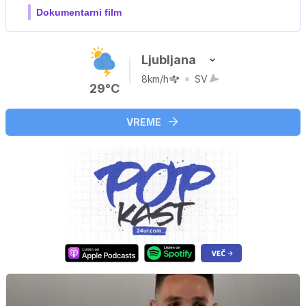
Ljubljana
8km/h
SV
29°C
VREME