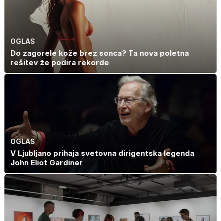
OGLAS
Do zagorele kože brez sonca? Ta nova poletna
rešitev že podira rekorde
OGLAS
V Ljubljano prihaja svetovna dirigentska legenda
John Eliot Gardiner