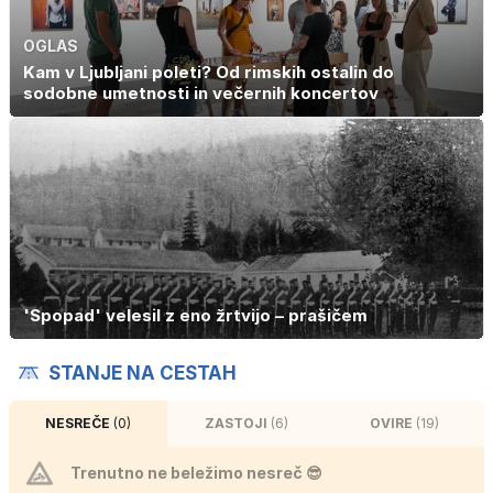
OGLAS
Kam v Ljubljani poleti? Od rimskih ostalin do
sodobne umetnosti in večernih koncertov
'Spopad' velesil z eno žrtvijo – prašičem
STANJE NA CESTAH
NESREČE
(0)
ZASTOJI
(6)
OVIRE
(19)
Trenutno ne beležimo nesreč 😎