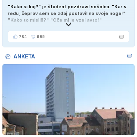
"Kako si kaj?" je študent pozdravil sošolca. "Kar v
redu, čeprav sem se zdaj postavil na svoje noge!"
"Kako to misliš?" "Oče mi je vzel avto!"
784
695
ANKETA