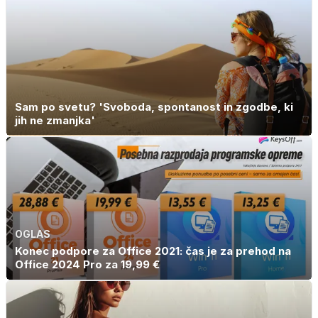
tako jih rešite
slanine, temveč
zaradi živila, ki
ga imamo vsi
radi
Sam po svetu? 'Svoboda, spontanost in zgodbe, ki
jih ne zmanjka'
OGLAS
Konec podpore za Office 2021: čas je za prehod na
Office 2024 Pro za 19,99 €