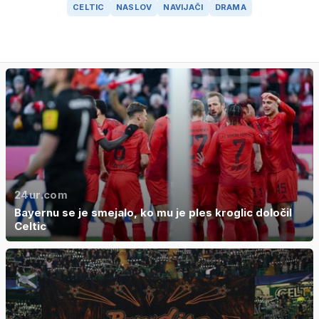
CELTIC
NASLOV
NAVIJAČI
DRAMA
24ur.com
Bayernu se je smejalo, ko mu je ples kroglic določil
Celtic