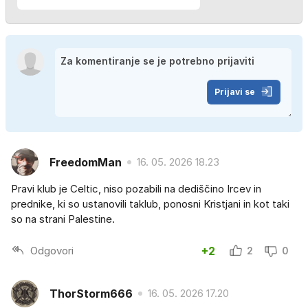
Prijavi se
FreedomMan
16. 05. 2026 18.23
Pravi klub je Celtic, niso pozabili na dediščino Ircev in
prednike, ki so ustanovili taklub, ponosni Kristjani in kot taki
so na strani Palestine.
Odgovori
+2
2
0
ThorStorm666
16. 05. 2026 17.20