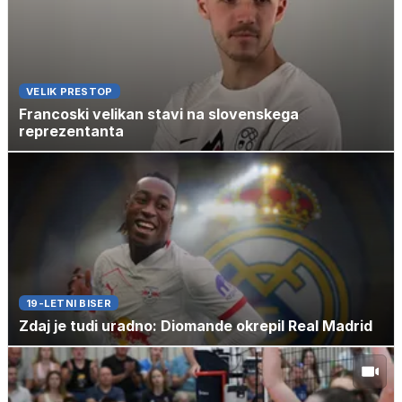
VELIK PRESTOP
Francoski velikan stavi na slovenskega
reprezentanta
19-LETNI BISER
Zdaj je tudi uradno: Diomande okrepil Real Madrid