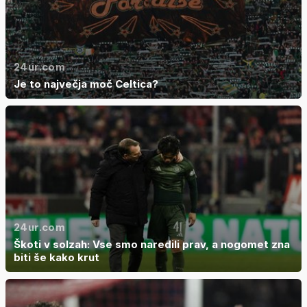
24ur.com
Je to največja moč Celtica?
24ur.com
Škoti v solzah: Vse smo naredili prav, a nogomet zna
biti še kako krut