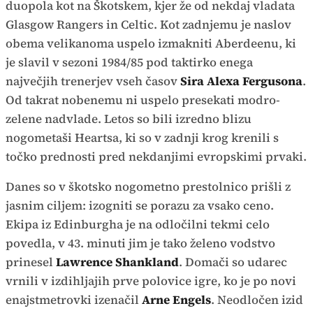
duopola kot na Škotskem, kjer že od nekdaj vladata
Glasgow Rangers in Celtic. Kot zadnjemu je naslov
obema velikanoma uspelo izmakniti Aberdeenu, ki
je slavil v sezoni 1984/85 pod taktirko enega
največjih trenerjev vseh časov
Sira Alexa Fergusona
.
Od takrat nobenemu ni uspelo presekati modro-
zelene nadvlade. Letos so bili izredno blizu
nogometaši Heartsa, ki so v zadnji krog krenili s
točko prednosti pred nekdanjimi evropskimi prvaki.
Danes so v škotsko nogometno prestolnico prišli z
jasnim ciljem: izogniti se porazu za vsako ceno.
Ekipa iz Edinburgha je na odločilni tekmi celo
povedla, v 43. minuti jim je tako želeno vodstvo
prinesel
Lawrence Shankland
. Domači so udarec
vrnili v izdihljajih prve polovice igre, ko je po novi
enajstmetrovki izenačil
Arne Engels
. Neodločen izid