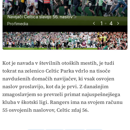
Navijači Celtica slavijo 56. naslov
Navijači Celtica slavijo 56. naslov
Navijači Celtica slavijo 56. naslov
Navijači Celtica slavijo 56. naslov
1
4
Profimedia
Profimedia
Profimedia
Profimedia
Kot je navada v številnih otoških mestih, je tudi
tokrat na zelenico Celtic Parka vdrlo na tisoče
navdušenih domačih navijačev, ki vsak osvojen
naslov proslavijo, kot da je prvi. Z današnjim
zmagoslavjem so prevzeli primat najuspešnejšega
kluba v škotski ligi. Rangers ima na svojem računu
55 osvojenih naslovov, Celtic zdaj 56.