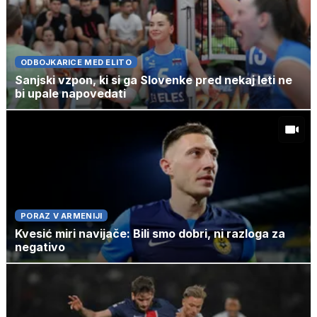
ODBOJKARICE MED ELITO
Sanjski vzpon, ki si ga Slovenke pred nekaj leti ne
bi upale napovedati
PORAZ V ARMENIJI
Kvesić miri navijače: Bili smo dobri, ni razloga za
negativo