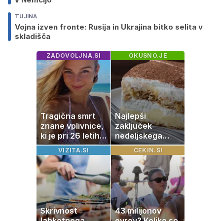
TUJINA
Vojna izven fronte: Rusija in Ukrajina bitko selita v
skladišča
ZADOVOLJNA.SI
OKUSNO.JE
Tragična smrt
Najlepši
znane vplivnice,
zaključek
ki je pri 26 letih
nedeljskega
izgubila boj z
kosila: 8 sladic
VIZITA.SI
CEKIN.SI
boleznijo
brez peke, ki se
jih vsi veselijo
Skrivnost
43 milijonov
lahkotnega
evrov? Koliko so