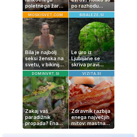
poletnega žara,
po razhodu
po katerem ne
zahtevale ali
MOSKISVET.COM
BIBALEZE.SI
boste
prejele
potrebovali
partnerice
popoldanskega
športnih
spanca
zvezdnikov
Bila je najbolj
Le uro iz
seksi ženska na
Ljubljane se
svetu, v bikiniju
skriva pravi
znova navdušila
naravni čudež:
DOMINVRT.SI
VIZITA.SI
izlet, ki bo
navdušil otroke
Zakaj vaš
Zdravnik razbija
paradižnik
enega največjih
propada? Ena
mitov: mastna
napaka lahko
jetra ne
uniči rastline –
nastanejo zaradi