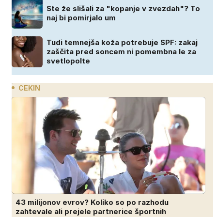
Ste že slišali za "kopanje v zvezdah"? To
naj bi pomirjalo um
Tudi temnejša koža potrebuje SPF: zakaj
zaščita pred soncem ni pomembna le za
svetlopolte
CEKIN
43 milijonov evrov? Koliko so po razhodu
zahtevale ali prejele partnerice športnih