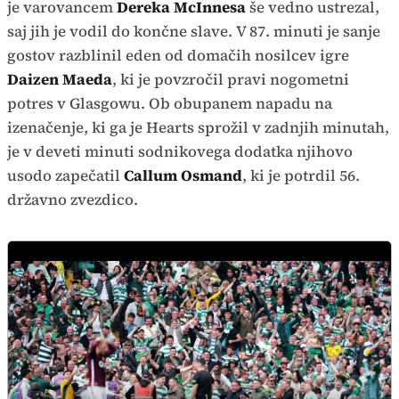
je varovancem
Dereka McInnesa
še vedno ustrezal,
saj jih je vodil do končne slave. V 87. minuti je sanje
gostov razblinil eden od domačih nosilcev igre
Daizen Maeda
, ki je povzročil pravi nogometni
potres v Glasgowu. Ob obupanem napadu na
izenačenje, ki ga je Hearts sprožil v zadnjih minutah,
je v deveti minuti sodnikovega dodatka njihovo
usodo zapečatil
Callum Osmand
, ki je potrdil 56.
državno zvezdico.