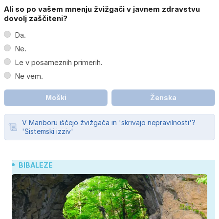
Ali so po vašem mnenju žvižgači v javnem zdravstvu
dovolj zaščiteni?
Da.
Ne.
Le v posameznih primerih.
Ne vem.
Moški
Ženska
V Mariboru iščejo žvižgača in 'skrivajo nepravilnosti'?
'Sistemski izziv'
BIBALEZE