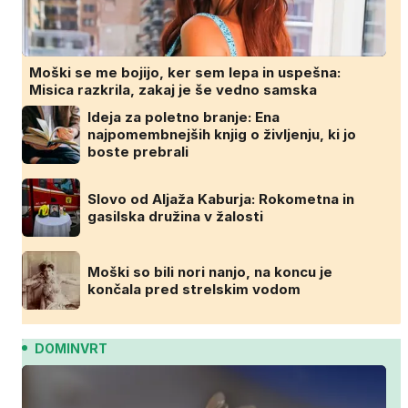
Moški se me bojijo, ker sem lepa in uspešna:
Misica razkrila, zakaj je še vedno samska
Ideja za poletno branje: Ena
najpomembnejših knjig o življenju, ki jo
boste prebrali
Slovo od Aljaža Kaburja: Rokometna in
gasilska družina v žalosti
Moški so bili nori nanjo, na koncu je
končala pred strelskim vodom
DOMINVRT