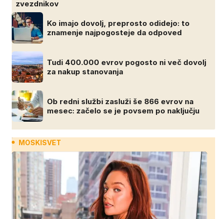
zvezdnikov
Ko imajo dovolj, preprosto odidejo: to
znamenje najpogosteje da odpoved
Tudi 400.000 evrov pogosto ni več dovolj
za nakup stanovanja
Ob redni službi zasluži še 866 evrov na
mesec: začelo se je povsem po naključju
MOSKISVET