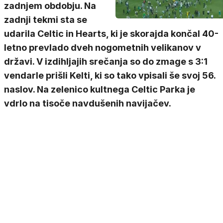
zadnjem obdobju. Na
zadnji tekmi sta se
udarila Celtic in Hearts, ki je skorajda končal 40-
letno prevlado dveh nogometnih velikanov v
državi. V izdihljajih srečanja so do zmage s 3:1
vendarle prišli Kelti, ki so tako vpisali še svoj 56.
naslov. Na zelenico kultnega Celtic Parka je
vdrlo na tisoče navdušenih navijačev.