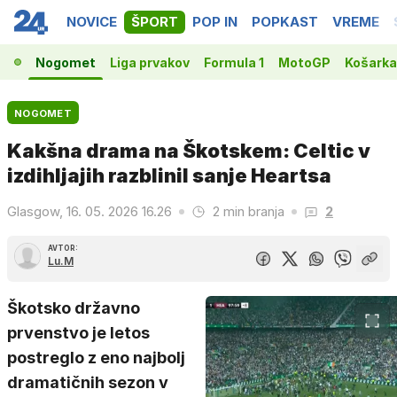
NOVICE
ŠPORT
POP IN
POPKAST
VREME
Nogomet
Liga prvakov
Formula 1
MotoGP
Košarka
NOGOMET
Kakšna drama na Škotskem: Celtic v
izdihljajih razblinil sanje Heartsa
Glasgow, 16. 05. 2026 16.26
2 min branja
2
AVTOR:
Lu.M
Škotsko državno
prvenstvo je letos
postreglo z eno najbolj
dramatičnih sezon v