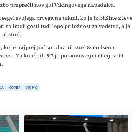
ambo preprečil nov gol Vikingovega napadalca.
segel svojega prvega na tekmi, ko je iz bližine z lev
ti so imeli gosti tudi lepo priložnost za vodstvo, a je
al strel.
i, ko je najprej Jurhar obranil strel Svendsena,
tboe. Za končnih 5:3 je po samostojni akciji v 90.
n.
GA
KOPER
VIKING