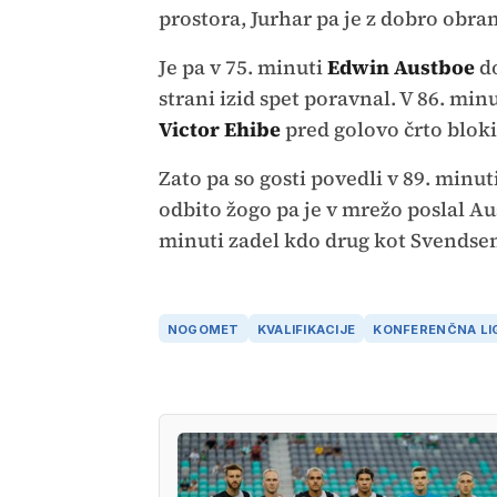
prostora, Jurhar pa je z dobro obr
Je pa v 75. minuti
Edwin Austboe
do
strani izid spet poravnal. V 86. minu
Victor Ehibe
pred golovo črto blokir
Zato pa so gosti povedli v 89. minut
odbito žogo pa je v mrežo poslal Aus
minuti zadel kdo drug kot Svendse
NOGOMET
KVALIFIKACIJE
KONFERENČNA LI