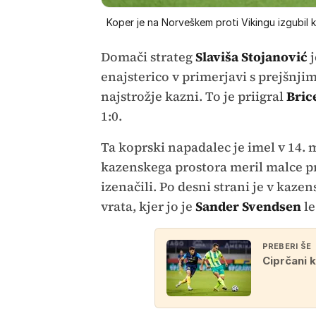
Koper je na Norveškem proti Vikingu izgubil k
Domači strateg
Slaviša Stojanović
j
enajsterico v primerjavi s prejšnjim
najstrožje kazni. To je priigral
Bric
1:0.
Ta koprski napadalec je imel v 14. m
kazenskega prostora meril malce pr
izenačili. Po desni strani je v kaze
vrata, kjer jo je
Sander Svendsen
le
PREBERI ŠE
Ciprčani k