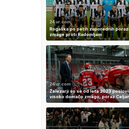
24ur.com
Rogaška po petih zaporednih poraz
zmage proti Radomljam
24ur.com
Železarji so se od leta 2023 poslovil
visoko domačo zmago, poraz Celja