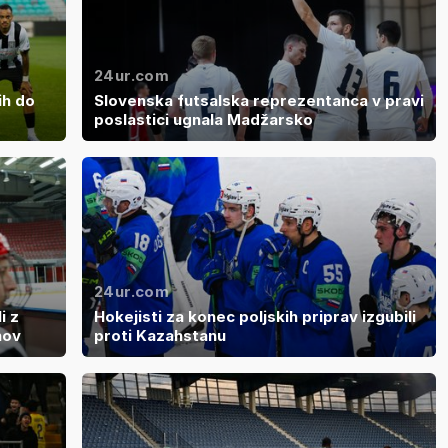
24ur.com
ih do
Slovenska futsalska reprezentanca v pravi
poslastici ugnala Madžarsko
24ur.com
i z
Hokejisti za konec poljskih priprav izgubili
nov
proti Kazahstanu