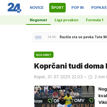
NOVICE
ŠPORT
POP IN
POPKAS
Nogomet
Liga prvakov
Formula 1
13.48
Požar ob slovenski meji: Ca
14.45
Razšla sta se pevka Tate M
NOGOMET
Koprčani tudi doma 
Koper, 31. 07. 2025 22.03
2 min 
Nog
kval
Viki