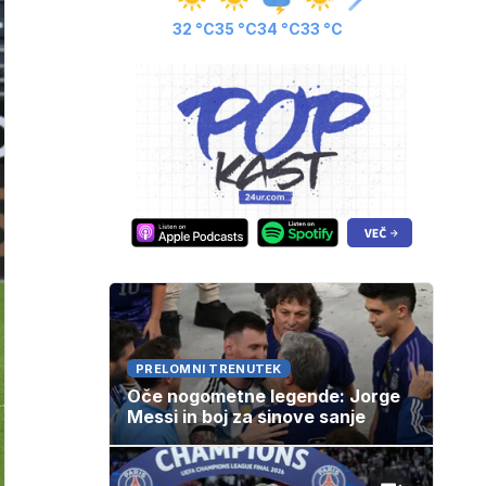
32 °C
35 °C
34 °C
33 °C
PRELOMNI TRENUTEK
Oče nogometne legende: Jorge
Messi in boj za sinove sanje