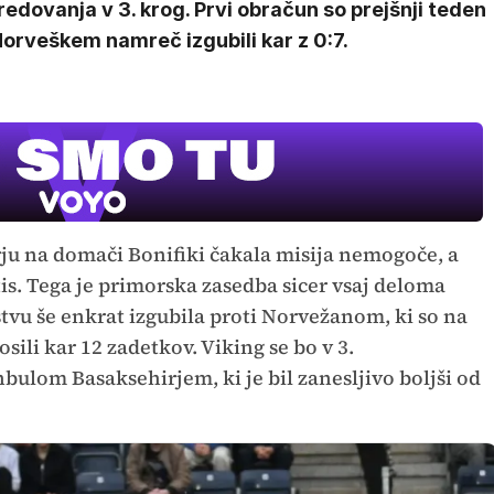
edovanja v 3. krog. Prvi obračun so prejšnji teden
orveškem namreč izgubili kar z 0:7.
ju na domači Bonifiki čakala misija nemogoče, a
tis. Tega je primorska zasedba sicer vsaj deloma
tvu še enkrat izgubila proti Norvežanom, ki so na
i kar 12 zadetkov. Viking se bo v 3.
nbulom Basaksehirjem, ki je bil zanesljivo boljši od