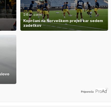
24ur.com
Koprčani na Norveškem prejeli kar sedem
zadetkov
slovo
Priporoča