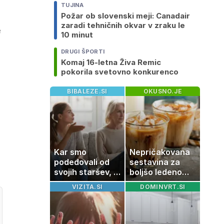
TUJINA
Požar ob slovenski meji: Canadair
zaradi tehničnih okvar v zraku le
e
10 minut
DRUGI ŠPORTI
Komaj 16-letna Živa Remic
pokorila svetovno konkurenco
BIBALEZE.SI
OKUSNO.JE
Kar smo
Nepričakovana
podedovali od
sestavina za
svojih staršev, ni
boljšo ledeno
nujno naša
kavo, ki jo imate
VIZITA.SI
DOMINVRT.SI
usoda
zagotovo doma