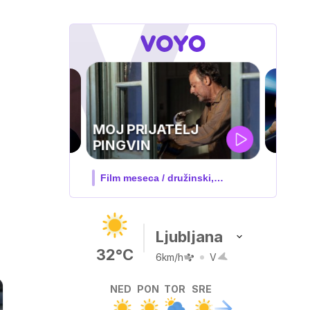
UEFA
SUPERPOKAL
V živo na VOYO: sreda ob 20.30
Ljubljana
32°C
6km/h
V
NED
PON
TOR
SRE