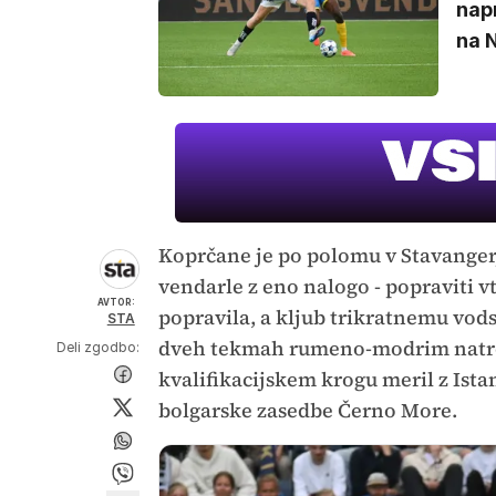
napr
na N
Koprčane je po polomu v Stavanger
vendarle z eno nalogo - popraviti v
AVTOR:
popravila, a kljub trikratnemu vods
STA
dveh tekmah rumeno-modrim natrosil
Deli zgodbo:
kvalifikacijskem krogu meril z Ista
bolgarske zasedbe Černo More.