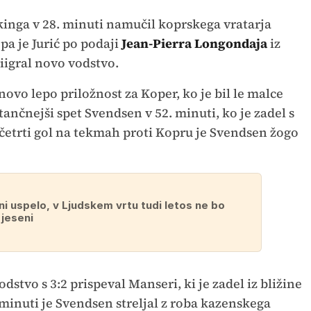
Vikinga v 28. minuti namučil koprskega vratarja
pa je Jurić po podaji
Jean-Pierra Longondaja
iz
riigral novo vodstvo.
novo lepo priložnost za Koper, ko je bil le malce
ančnejši spet Svendsen v 52. minuti, ko je zadel s
j četrti gol na tekmah proti Kopru je Svendsen žogo
ni uspelo, v Ljudskem vrtu tudi letos ne bo
jeseni
dstvo s 3:2 prispeval Manseri, ki je zadel iz bližine
. minuti je Svendsen streljal z roba kazenskega