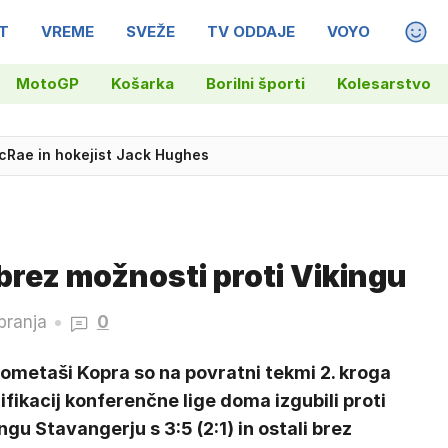
T
VREME
SVEŽE
TV ODDAJE
VOYO
MAGA
MotoGP
Košarka
Borilni športi
Kolesarstvo
nadair zaradi tehničnih okvar v zraku le 10 minut
cRae in hokejist Jack Hughes
brez možnosti proti Vikingu
branja
0
ometaši Kopra so na povratni tekmi 2. kroga
ifikacij konferenčne lige doma izgubili proti
ngu Stavangerju s 3:5 (2:1) in ostali brez