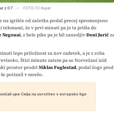
ar z 0:7
FOTO: FC Koper
e na igrišče od začetka poslal precej spremenjeno
i tekmami, že v prvi minuti pa je ta prišla do
e
Negouai
, z bele pike pa je bil zanesljiv
Deni Jurić
z
inuti lepo priložnost za nov zadetek, a je z roba
evisoko. Štiri minute zatem pa so Norvežani izid
nski prostor prodrl
Niklas Fuglestad
, podal žogo pred
 še potisnil v mrežo.
ončali upe Celja na uvrstitev v evropsko ligo