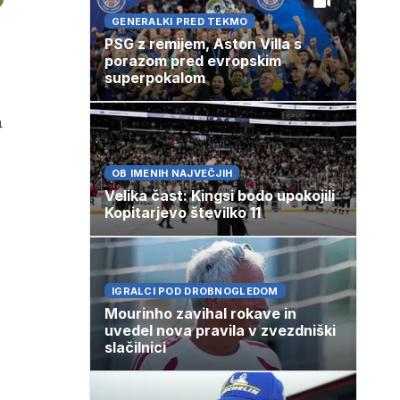
GENERALKI PRED TEKMO
PSG z remijem, Aston Villa s
porazom pred evropskim
superpokalom
a
OB IMENIH NAJVEČJIH
Velika čast: Kingsi bodo upokojili
Kopitarjevo številko 11
IGRALCI POD DROBNOGLEDOM
Mourinho zavihal rokave in
uvedel nova pravila v zvezdniški
slačilnici