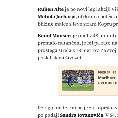
Ruben Alte
je po novi lepi akciji 
Metoda Jurharja
, ob koncu polčasa 
bližine malce z leve strani Kopru p
Kamil Manseri
je imel v 48. minuti 
premalo natančen, je bil pa zato nat
prostega strela z 18 metrov. Za svo
poslal skozi živi zid.
PREBERI ŠE
Mariboru 
evropske 
Peti gol na tekmi pa je za koprsko vo
po podaji
Sandra Jovanovića
. V 64