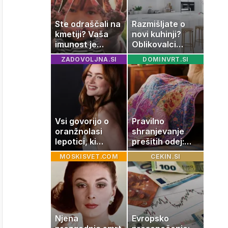
Ste odraščali na
Razmišljate o
kmetiji? Vaša
novi kuhinji?
imunost je
Oblikovalci
verjetno
opozarjajo, da
ZADOVOLJNA.SI
DOMINVRT.SI
močnejša
te barve
izgubljajo
priljubljenost
Vsi govorijo o
Pravilno
oranžnolasi
shranjevanje
lepotici, ki
prešitih odej:
navdušuje s
Kako ohraniti
MOSKISVET.COM
CEKIN.SI
skrivnostno
družinsko
vlogo
dediščino
Njena
Evropsko