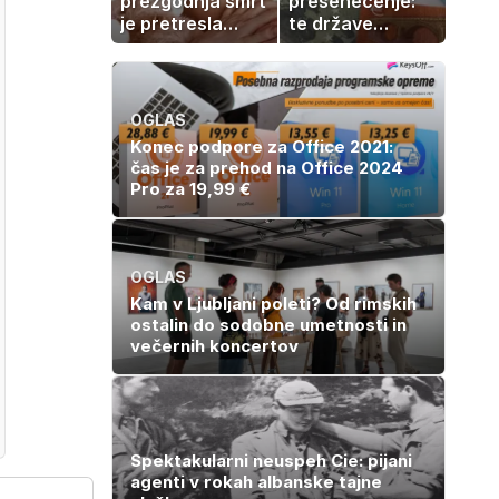
prezgodnja smrt
presenečenje:
je pretresla
te države
modni svet: za
rastejo hitreje
slavo se je
od Nemčije,
skrivala
nekatere celo
tragedija
večkrat hitreje
OGLAS
Konec podpore za Office 2021:
čas je za prehod na Office 2024
Pro za 19,99 €
OGLAS
Kam v Ljubljani poleti? Od rimskih
ostalin do sodobne umetnosti in
večernih koncertov
Spektakularni neuspeh Cie: pijani
agenti v rokah albanske tajne