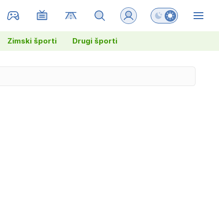
Preklopi barvni na
ZIN
Zimski športi
Drugi športi