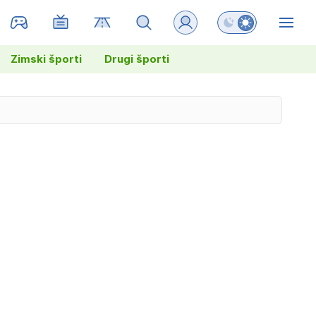
Preklopi barvni na
ZIN
Zimski športi
Drugi športi