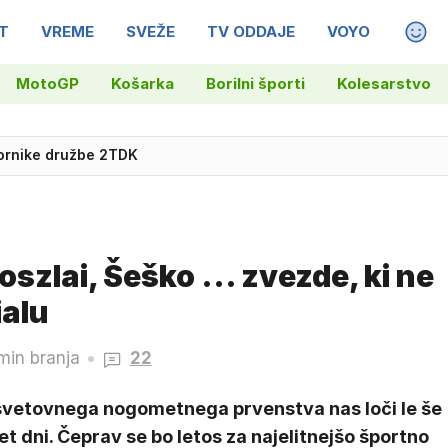
T
VREME
SVEŽE
TV ODDAJE
VOYO
MAGA
em klicev 112 zagotovili 840.000 evrov
MotoGP
Košarka
Borilni športi
Kolesarstvo
ornike družbe 2TDK
szlai, Šeško ... zvezde, ki ne
ialu
min branja
22
svetovnega nogometnega prvenstva nas loči le še
t dni. Čeprav se bo letos za najelitnejšo športno