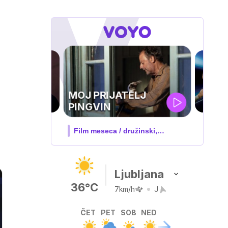
UEFA
SUPERPOKAL
V živo na VOYO: sreda ob 20.30
Ljubljana
36°C
7km/h
J
ČET
PET
SOB
NED