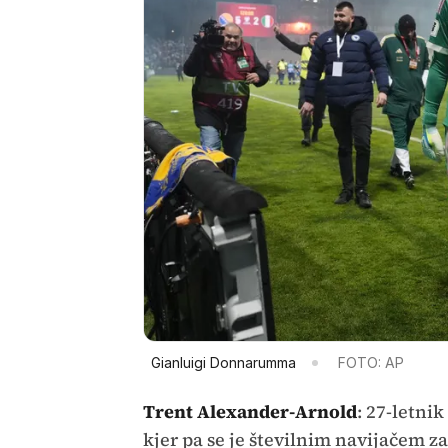
Gianluigi Donnarumma
FOTO: AP
Trent Alexander-Arnold
: 27-letni
kjer pa se je številnim navijačem z