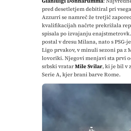
Gianluigi Donnarumma
: Najvredne
pred desetletjem debitiral pri vsega
Azzurri se namreč že tretjič zapored
kvalifikacijah načrte prekrižala r
spisala po izvajanju enajstmetrovk.
postal v dresu Milana, nato s PSG-j
Ligo prvakov, v minuli sezoni pa z
lovoriki. Njegovi menjavi sta prvi
srbski vratar
Mile Svilar
, ki je bil
Serie A, kjer brani barve Rome.