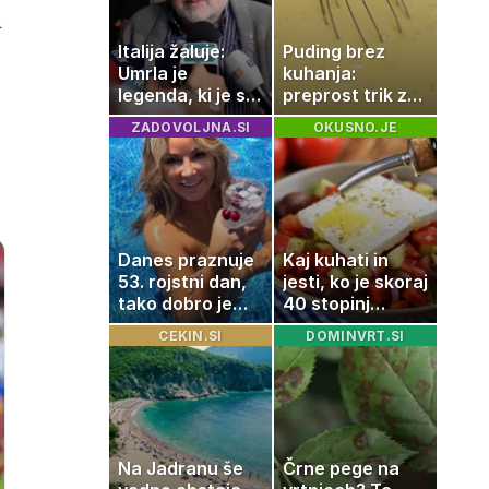
a
Italija žaluje:
Puding brez
Umrla je
kuhanja:
legenda, ki je s
preprost trik za
svojimi pesmimi
pripravo v le
ZADOVOLJNA.SI
OKUSNO.JE
zaznamovala
nekaj minutah
Italijo
Danes praznuje
Kaj kuhati in
53. rojstni dan,
jesti, ko je skoraj
tako dobro je
40 stopinj
videti znana
Celzija: 5 kosil
CEKIN.SI
DOMINVRT.SI
Slovenka
brez prižiganja
pečice
Na Jadranu še
Črne pege na