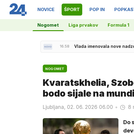
NOVICE
ŠPORT
POP IN
POPKAS
17.06
Za prenovo sistema za sprej
Nogomet
Liga prvakov
Formula 1
16.58
Vlada imenovala nove nadz
NOGOMET
Kvaratskhelia, Szobo
bodo sijale na mund
Ljubljana, 02. 06. 2026 06.00
8 
Do 
deve