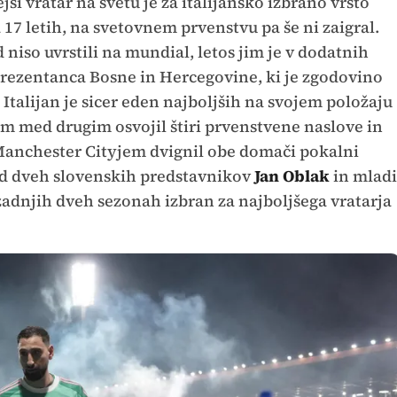
jši vratar na svetu je za italijansko izbrano vrsto
 17 letih, na svetovnem prvenstvu pa še ni zaigral.
 niso uvrstili na mundial, letos jim je v dodatnih
eprezentanca Bosne in Hercegovine, ki je zgodovino
 Italijan je sicer eden najboljših na svojem položaju
em med drugim osvojil štiri prvenstvene naslove in
 Manchester Cityjem dvignil obe domači pokalni
 od dveh slovenskih predstavnikov
Jan Oblak
in mladi
 v zadnjih dveh sezonah izbran za najboljšega vratarja