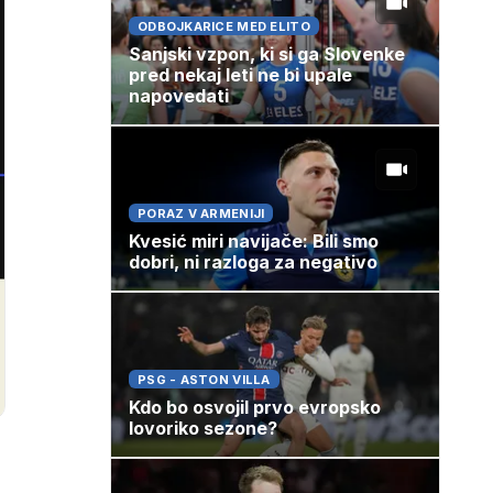
ODBOJKARICE MED ELITO
Sanjski vzpon, ki si ga Slovenke
pred nekaj leti ne bi upale
napovedati
PORAZ V ARMENIJI
Kvesić miri navijače: Bili smo
dobri, ni razloga za negativo
PSG - ASTON VILLA
Kdo bo osvojil prvo evropsko
lovoriko sezone?