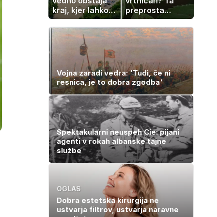
vedno obstaja
vrtnicah? Ta
kraj, kjer lahko
preprosta
dopustujete
sestavina
poceni:
pomaga
nastanitev že od
preprečiti
10 evrov, kosilo
težavo
za pet evrov
Vojna zaradi vedra: 'Tudi, če ni
resnica, je to dobra zgodba'
Spektakularni neuspeh Cie: pijani
agenti v rokah albanske tajne
službe
OGLAS
Dobra estetska kirurgija ne
ustvarja filtrov, ustvarja naravne