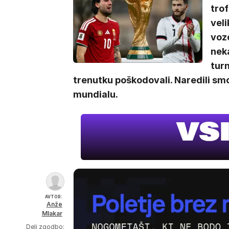
tro
veli
voz
neka
turn
trenutku poškodovali. Naredili smo
mundialu.
AVTOR:
Anže
Mlakar
Deli zgodbo: