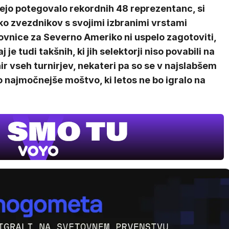
fejo potegovalo rekordnih 48 reprezentanc, si
ko zvezdnikov s svojimi izbranimi vrstami
ovnice za Severno Ameriko ni uspelo zagotoviti,
j je tudi takšnih, ki jih selektorji niso povabili na
ir vseh turnirjev, nekateri pa so se v najslabšem
 najmočnejše moštvo, ki letos ne bo igralo na