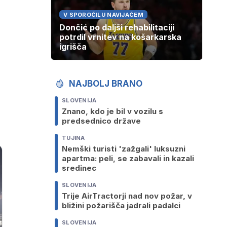
V SPOROČILU NAVIJAČEM
Dončić po daljši rehabilitaciji
potrdil vrnitev na košarkarska
igrišča
NAJBOLJ BRANO
SLOVENIJA
Znano, kdo je bil v vozilu s
predsednico države
TUJINA
Nemški turisti 'zažgali' luksuzni
apartma: peli, se zabavali in kazali
sredinec
SLOVENIJA
Trije AirTractorji nad nov požar, v
bližini požarišča jadrali padalci
SLOVENIJA