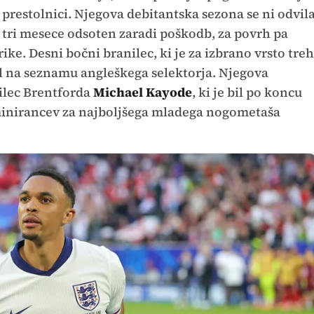
prestolnici. Njegova debitantska sezona se ni odvil
ot tri mesece odsoten zaradi poškodb, za povrh pa
ke. Desni bočni branilec, ki je za izbrano vrsto treh
el na seznamu angleškega selektorja. Njegova
nilec Brentforda
Michael Kayode
, ki je bil po koncu
minirancev za najboljšega mladega nogometaša