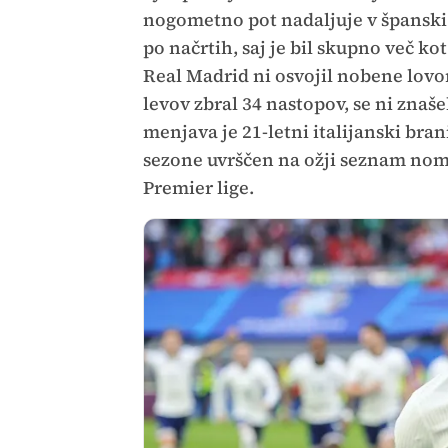
nogometno pot nadaljuje v španski 
po načrtih, saj je bil skupno več k
Real Madrid ni osvojil nobene lovori
levov zbral 34 nastopov, se ni znaš
menjava je 21-letni italijanski bra
sezone uvrščen na ožji seznam no
Premier lige.