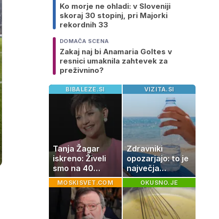
Ko morje ne ohladi: v Sloveniji
skoraj 30 stopinj, pri Majorki
rekordnih 33
DOMAČA SCENA
Zakaj naj bi Anamaria Goltes v
resnici umaknila zahtevek za
preživnino?
BIBALEZE.SI
VIZITA.SI
Tanja Žagar
Zdravniki
iskreno: Živeli
opozarjajo: to je
smo na 40
največja
kvadratih, a
napaka, ki jo
MOSKISVET.COM
OKUSNO.JE
imela sem vse,
ljudje delajo med
kar otrok
vročino
potrebuje