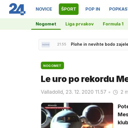
NOVICE
ŠPORT
POP IN
POPKAS
Nogomet
Liga prvakov
Formula 1
22.27
Slovenska reprezentanca do
NOGOMET
Le uro po rekordu Me
Valladolid, 23. 12. 2020 11.57
2 m
Pote
Mess
klub