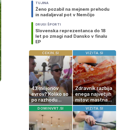
TUJINA
Ženo pozabil na mejnem prehodu
in nadaljeval pot v Nemčijo
DRUGI ŠPORTI
Slovenska reprezentanca do 18
let po zmagi nad Dansko v finalu
EP
CEKIN.SI
VIZITA.SI
43 milijonov
Zdravnik razbija
evrov? Koliko so
enega največjih
po razhodu
mitov: mastna
zahtevale ali
jetra ne
DOMINVRT.SI
VIZITA.SI
prejele
nastanejo
partnerice
zaradi slanine,
športnih
temveč zaradi
zvezdnikov
živila, ki ga