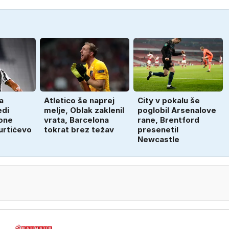
a
Atletico še naprej
City v pokalu še
edi
melje, Oblak zaklenil
poglobil Arsenalove
tone
vrata, Barcelona
rane, Brentford
urtićevo
tokrat brez težav
presenetil
Newcastle