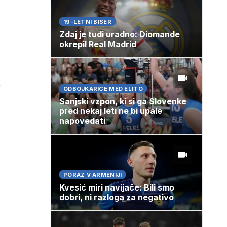
19-LETNI BISER
Zdaj je tudi uradno: Diomande
okrepil Real Madrid
i
ODBOJKARICE MED ELITO
Sanjski vzpon, ki si ga Slovenke
pred nekaj leti ne bi upale
napovedati
PORAZ V ARMENIJI
Kvesić miri navijače: Bili smo
dobri, ni razloga za negativo