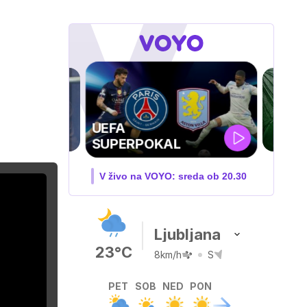
ZUFFA BOXING 10
O: sreda ob 20.30
V živo na VOYO: sobota ob
20.00
Ljubljana
23°C
8km/h
S
PET
SOB
NED
PON