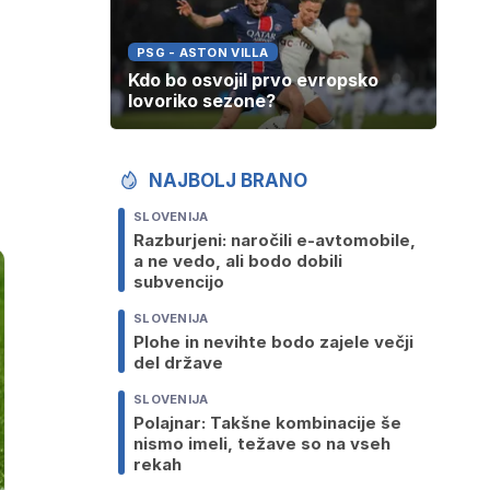
PSG - ASTON VILLA
Kdo bo osvojil prvo evropsko
lovoriko sezone?
NAJBOLJ BRANO
SLOVENIJA
Razburjeni: naročili e-avtomobile,
a ne vedo, ali bodo dobili
subvencijo
SLOVENIJA
Plohe in nevihte bodo zajele večji
del države
SLOVENIJA
Polajnar: Takšne kombinacije še
nismo imeli, težave so na vseh
rekah