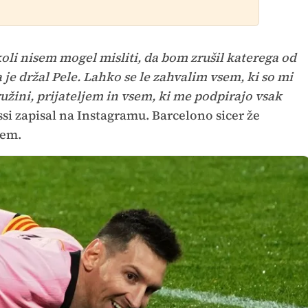
koli nisem mogel misliti, da bom zrušil katerega od
 je držal Pele. Lahko se le zahvalim vsem, ki so mi
ružini, prijateljem in vsem, ki me podpirajo vsak
i zapisal na Instagramu. Barcelono sicer že
jem.