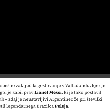
spešno zaključila gostovanje v Valladolidu, kjer je
gol je zabil prav
Lionel Messi
, ki je tako postavil
b – zdaj je neustavljivi Argentinec že pri številki
ustil legendarnega Brazilca
Peleja
.