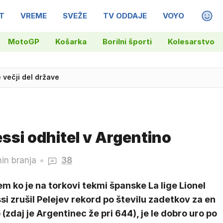
T
VREME
SVEŽE
TV ODDAJE
VOYO
MAGA
MotoGP
Košarka
Borilni športi
Kolesarstvo
 18 let po zmagi nad Dansko v finalu EP
ssi odhitel v Argentino
in branja
38
m ko je na torkovi tekmi španske La lige Lionel
i zrušil Pelejev rekord po številu zadetkov za en
 (zdaj je Argentinec že pri 644), je le dobro uro po