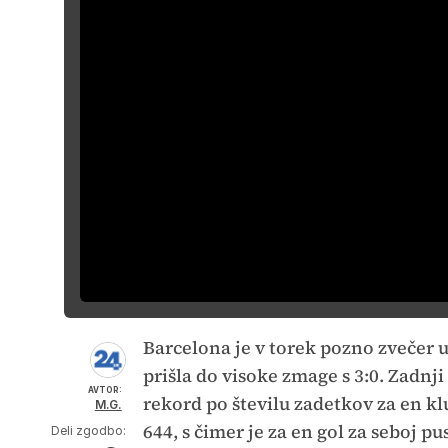
Barcelona je v torek pozno zvečer u
prišla do visoke zmage s 3:0. Zadnji 
AVTOR:
rekord po številu zadetkov za en klu
M.G.
644, s čimer je za en gol za seboj p
Deli zgodbo: