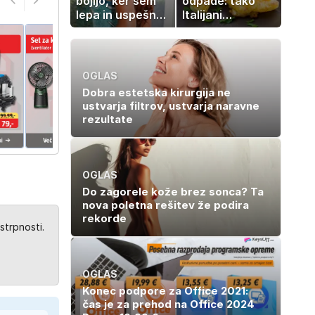
bojijo, ker sem
odpade: tako
lepa in uspešna:
Italijani
Misica razkrila,
pripravijo
zakaj je še
slastne ocvrte
vedno samska
bučke
OGLAS
Dobra estetska kirurgija ne
ustvarja filtrov, ustvarja naravne
rezultate
OGLAS
Do zagorele kože brez sonca? Ta
nova poletna rešitev že podira
rekorde
strpnosti.
OGLAS
Konec podpore za Office 2021:
čas je za prehod na Office 2024