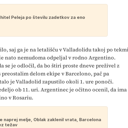
hitel Peleja po številu zadetkov za eno
lo, saj ga je na letališču v Valladolidu takoj po tekm
e je nato nemudoma odpeljal v rodno Argentino.
 se je odločil, da bo štiri proste dneve preživel z
 s preostalim delom ekipe v Barcelono, pač pa
o je Valladolid zapustilo okoli 1. ure ponoči.
deljo ob 11. uri. Argentinec je očitno ocenil, da ima
ino v Rosariu.
e naprej melje, Oblak zaklenil vrata, Barcelona
ez težav