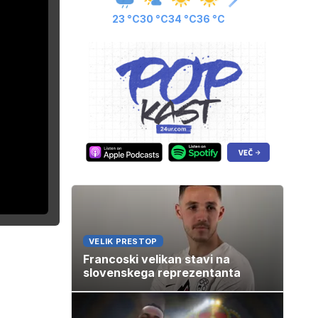
23 °C
30 °C
34 °C
36 °C
VELIK PRESTOP
Francoski velikan stavi na
slovenskega reprezentanta