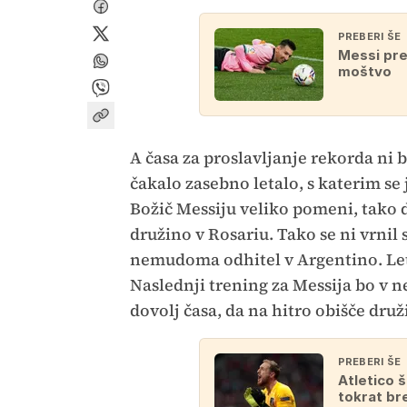
PREBERI ŠE
Messi pre
moštvo
A časa za proslavljanje rekorda ni bi
čakalo zasebno letalo, s katerim s
Božič Messiju veliko pomeni, tako da
družino v Rosariu. Tako se ni vrnil
nemudoma odhitel v Argentino. Letal
Naslednji trening za Messija bo v ne
dovolj časa, da na hitro obišče druž
PREBERI ŠE
Atletico š
tokrat br