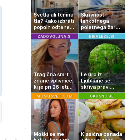
imamo vsi radi
Svetla ali temna
Skrivnost
tla? Kako izbrati
lahkotnega
popoln odtenek
poletnega žara,
za vaš dom
po katerem ne
ZADOVOLJNA.SI
BIBALEZE.SI
boste
potrebovali
popoldanskega
spanca
Tragična smrt
Le uro iz
znane vplivnice,
Ljubljane se
ki je pri 26 letih
skriva pravi
izgubila boj z
naravni čudež:
MOSKISVET.COM
OKUSNO.JE
boleznijo
izlet, ki bo
navdušil otroke
Moški se me
Klasična panada