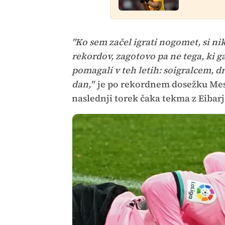
"Ko sem začel igrati nogomet, si ni
rekordov, zagotovo pa ne tega, ki ga
pomagali v teh letih: soigralcem, d
dan,"
je po rekordnem dosežku Mess
naslednji torek čaka tekma z Eibar