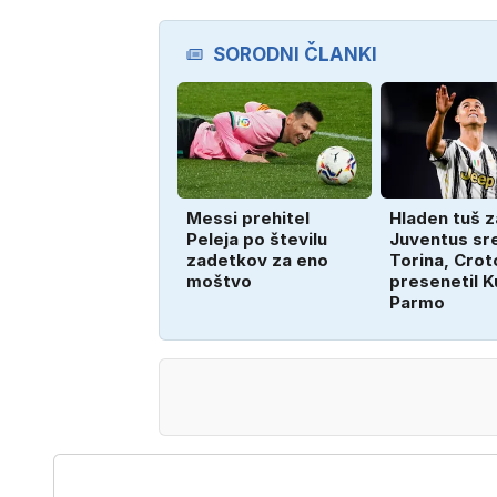
SORODNI ČLANKI
Messi prehitel
Hladen tuš z
Peleja po številu
Juventus sr
zadetkov za eno
Torina, Cro
moštvo
presenetil K
Parmo