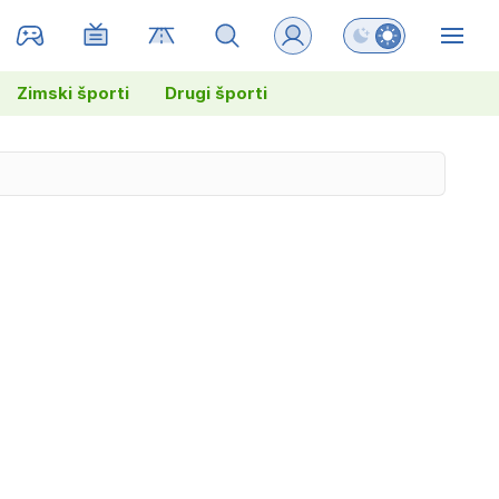
Preklopi barvni na
ZIN
Zimski športi
Drugi športi