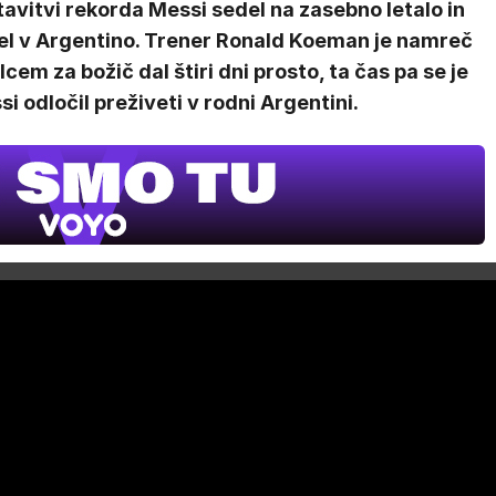
avitvi rekorda Messi sedel na zasebno letalo in
el v Argentino. Trener Ronald Koeman je namreč
lcem za božič dal štiri dni prosto, ta čas pa se je
i odločil preživeti v rodni Argentini.
V živo na VOY