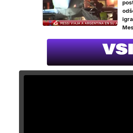
post
odš
igra
Mess