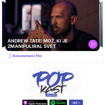
UEFA SUPERPOKAL
V živo na VOYO: sreda ob 20.30