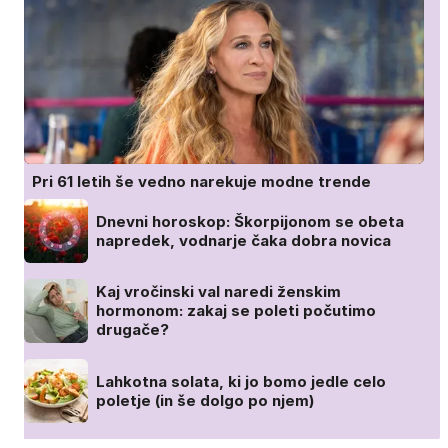
Pri 61 letih še vedno narekuje modne trende
Dnevni horoskop: Škorpijonom se obeta
napredek, vodnarje čaka dobra novica
Kaj vročinski val naredi ženskim
hormonom: zakaj se poleti počutimo
drugače?
Lahkotna solata, ki jo bomo jedle celo
poletje (in še dolgo po njem)