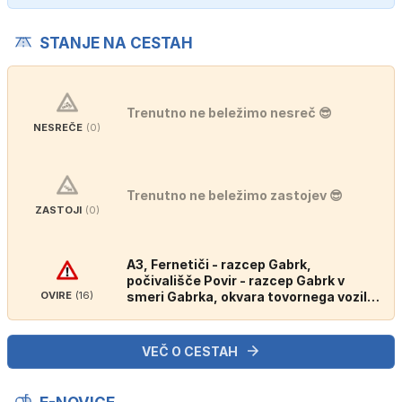
STANJE NA CESTAH
Trenutno ne beležimo nesreč 😎
NESREČE
(0)
Trenutno ne beležimo zastojev 😎
ZASTOJI
(0)
A3, Fernetiči - razcep Gabrk,
počivališče Povir - razcep Gabrk v
OVIRE
(16)
smeri Gabrka, okvara tovornega vozila,
oviran promet.
VEČ O CESTAH