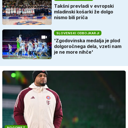
Takšni prevladi v evropski
mladinski košarki že dolgo
nismo bili priča
SLOVENSKI ODBOJKARJI
'Zgodovinska medalja je plod
dolgoročnega dela, vzeti nam
je ne more nihče'
NOGOMET