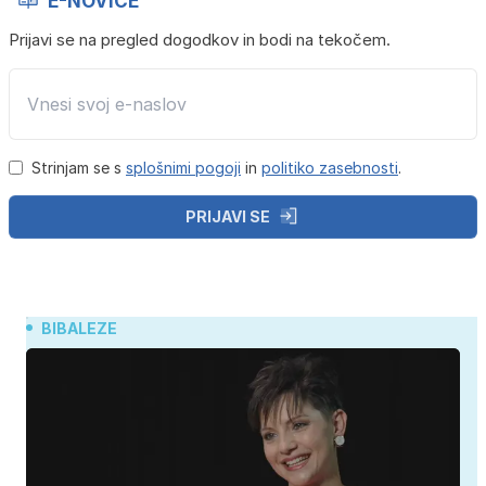
E-NOVICE
Prijavi se na pregled dogodkov in bodi na tekočem.
Strinjam se s
splošnimi pogoji
in
politiko zasebnosti
.
PRIJAVI SE
BIBALEZE