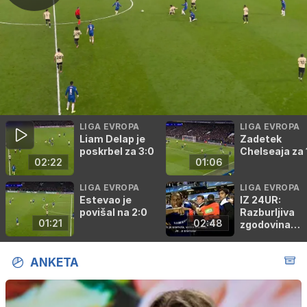
LIGA EVROPA
LIGA EVROPA
Liam Delap je
Zadetek
poskrbel za 3:0
Chelseaja za 
02:22
01:06
LIGA EVROPA
LIGA EVROPA
Estevao je
IZ 24UR:
povišal na 2:0
Razburljiva
01:21
02:48
zgodovina
obračunov m
Chelseajem i
ANKETA
Barcelono