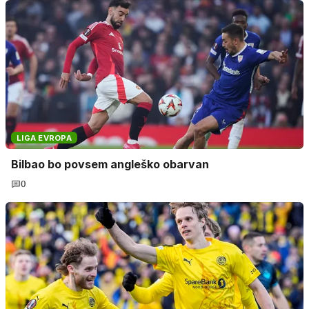
LIGA EVROPA
Bilbao bo povsem angleško obarvan
0