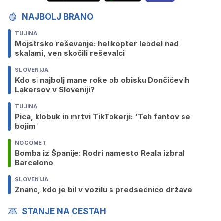
NAJBOLJ BRANO
TUJINA
Mojstrsko reševanje: helikopter lebdel nad
skalami, ven skočili reševalci
SLOVENIJA
Kdo si najbolj mane roke ob obisku Dončićevih
Lakersov v Sloveniji?
TUJINA
Pica, klobuk in mrtvi TikTokerji: 'Teh fantov se
bojim'
NOGOMET
Bomba iz Španije: Rodri namesto Reala izbral
Barcelono
SLOVENIJA
Znano, kdo je bil v vozilu s predsednico države
STANJE NA CESTAH