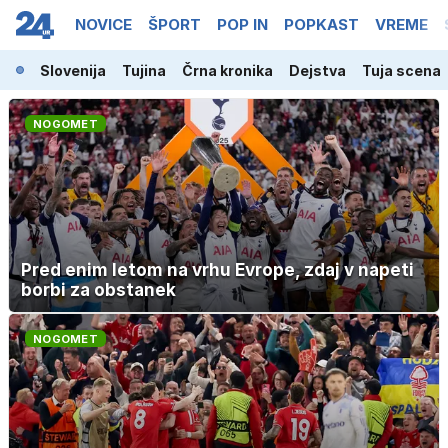
NOVICE
ŠPORT
POP IN
POPKAST
VREME
Slovenija
Tujina
Črna kronika
Dejstva
Tuja scena
NOGOMET
Pred enim letom na vrhu Evrope, zdaj v napeti
borbi za obstanek
NOGOMET