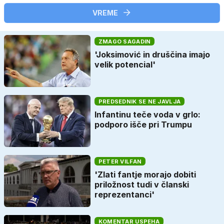
VREME
ZMAGO SAGADIN
'Joksimović in druščina imajo
velik potencial'
PREDSEDNIK SE NE JAVLJA
Infantinu teče voda v grlo:
podporo išče pri Trumpu
PETER VILFAN
'Zlati fantje morajo dobiti
priložnost tudi v članski
reprezentanci'
KOMENTAR USPEHA