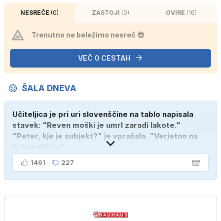
NESREČE
(0)
ZASTOJI
(0)
OVIRE
(16)
Trenutno ne beležimo nesreč 😎
VEČ O CESTAH
ŠALA DNEVA
Učiteljica je pri uri slovenščine na tablo napisala
stavek: "Reven moški je umrl zaradi lakote."
"Peter, kje je subjekt?" je vprašala. "Verjetno na
pokopališču!"
1461
227