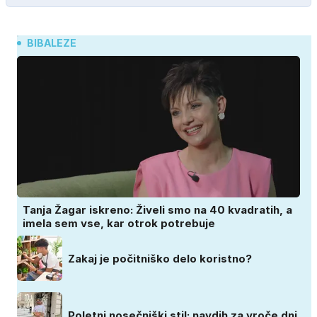
BIBALEZE
Tanja Žagar iskreno: Živeli smo na 40 kvadratih, a
imela sem vse, kar otrok potrebuje
Zakaj je počitniško delo koristno?
Poletni nosečniški stil: navdih za vroče dni