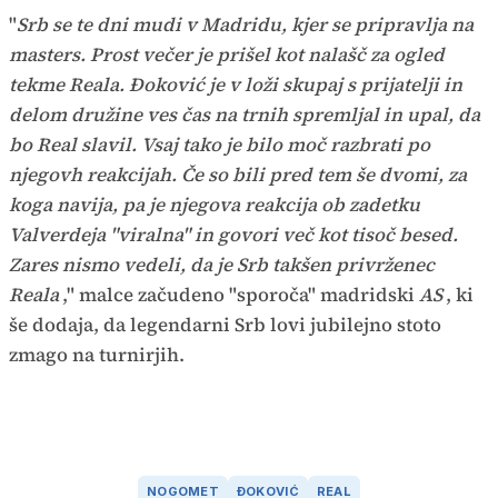
"
Srb se te dni mudi v Madridu, kjer se pripravlja na
masters. Prost večer je prišel kot nalašč za ogled
tekme Reala. Đoković je v loži skupaj s prijatelji in
delom družine ves čas na trnih spremljal in upal, da
bo Real slavil. Vsaj tako je bilo moč razbrati po
njegovh reakcijah. Če so bili pred tem še dvomi, za
koga navija, pa je njegova reakcija ob zadetku
Valverdeja "viralna" in govori več kot tisoč besed.
Zares nismo vedeli, da je Srb takšen privrženec
Reala
," malce začudeno "sporoča" madridski
AS
, ki
še dodaja, da legendarni Srb lovi jubilejno stoto
zmago na turnirjih.
NOGOMET
ĐOKOVIĆ
REAL