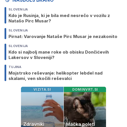
SLOVENIJA
Kdo je Rusinja, ki je bila med nesrečo v vozilu z
Natašo Pirc Musar?
SLOVENIJA
Pirnat: Varovanje Nataše Pirc Musar je nezakonito
SLOVENIJA
Kdo si najbolj mane roke ob obisku Dončićevih
Lakersov v Sloveniji?
TUJINA
Mojstrsko reševanje: helikopter lebdel nad
skalami, ven skočili reševalci
VIZITA.SI
DOMINVRT.SI
Zdravniki
Mačka poleti