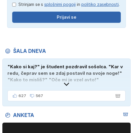
Strinjam se s
splošnimi pogoji
in
politiko zasebnosti
.
Prijavi se
ŠALA DNEVA
"Kako si kaj?" je študent pozdravil sošolca. "Kar v
redu, čeprav sem se zdaj postavil na svoje noge!"
"Kako to misliš?" "Oče mi je vzel avto!"
627
567
ANKETA