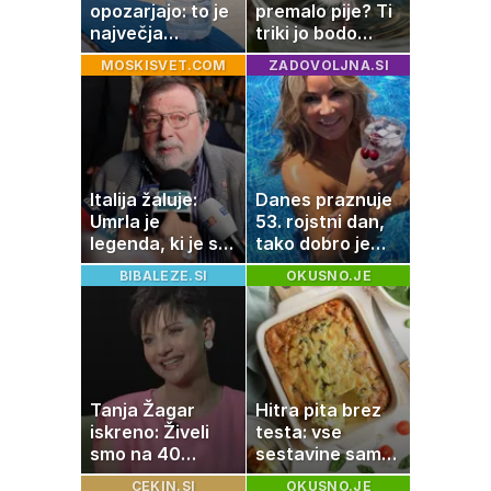
opozarjajo: to je
premalo pije? Ti
največja
triki jo bodo
napaka, ki jo
spodbudili, da
MOSKISVET.COM
ZADOVOLJNA.SI
ljudje delajo med
zaužije več vode
vročino
Italija žaluje:
Danes praznuje
Umrla je
53. rojstni dan,
legenda, ki je s
tako dobro je
svojimi pesmimi
videti znana
BIBALEZE.SI
OKUSNO.JE
zaznamovala
Slovenka
Italijo
Tanja Žagar
Hitra pita brez
iskreno: Živeli
testa: vse
smo na 40
sestavine samo
kvadratih, a
zmešate in
CEKIN.SI
OKUSNO.JE