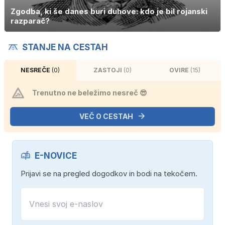
Zgodba, ki še danes buri duhove: kdo je bil rojanski
razparač?
STANJE NA CESTAH
NESREČE
(0)
ZASTOJI
(0)
OVIRE
(15)
Trenutno ne beležimo nesreč 😎
VEČ O CESTAH
E-NOVICE
Prijavi se na pregled dogodkov in bodi na tekočem.