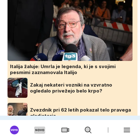
Italija žaluje: Umrla je legenda, ki je s svojimi
pesmimi zaznamovala Italijo
Zakaj nekateri vozniki na vzvratno
ogledalo privežejo belo krpo?
Zvezdnik pri 62 letih pokazal telo pravega
gladiatorja
Skoraj nevidna v vodi, smrtonosna ob