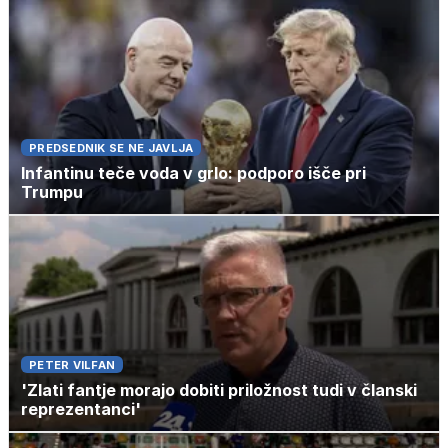
PREDSEDNIK SE NE JAVLJA
Infantinu teče voda v grlo: podporo išče pri
Trumpu
PETER VILFAN
'Zlati fantje morajo dobiti priložnost tudi v članski
reprezentanci'