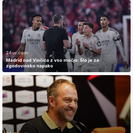
24ur.com
Madrid nad Vinčića z vso močjo: Šlo je za
zgodovinsko napako