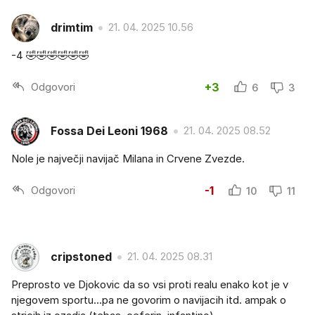
drimtim
21. 04. 2025 10.56
-4 🤣🤣🤣🤣🤣🤣
Odgovori
+3
6
3
Fossa Dei Leoni 1968
21. 04. 2025 08.52
Nole je največji navijač Milana in Crvene Zvezde.
Odgovori
-1
10
11
cripstoned
21. 04. 2025 08.31
Preprosto ve Djokovic da so vsi proti realu enako kot je v
njegovem sportu...pa ne govorim o navijacih itd. ampak o