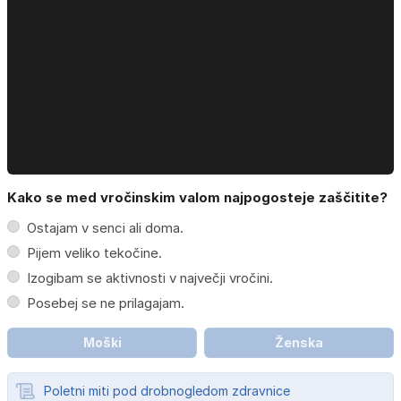
Kako se med vročinskim valom najpogosteje zaščitite?
Ostajam v senci ali doma.
Pijem veliko tekočine.
Izogibam se aktivnosti v največji vročini.
Posebej se ne prilagajam.
Moški
Ženska
Poletni miti pod drobnogledom zdravnice