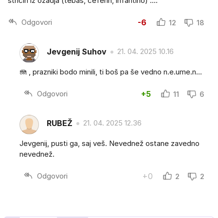
stricih iz ozadja (tebas, ceferin, infantino) ....
Odgovori
-6
12
18
Jevgenij Suhov
21. 04. 2025 10.16
🪼 , prazniki bodo minili, ti boš pa še vedno n.e.ume.n…
Odgovori
+5
11
6
RUBEŽ
21. 04. 2025 12.36
Jevgenij, pusti ga, saj veš. Nevednež ostane zavedno
nevednež.
Odgovori
+0
2
2