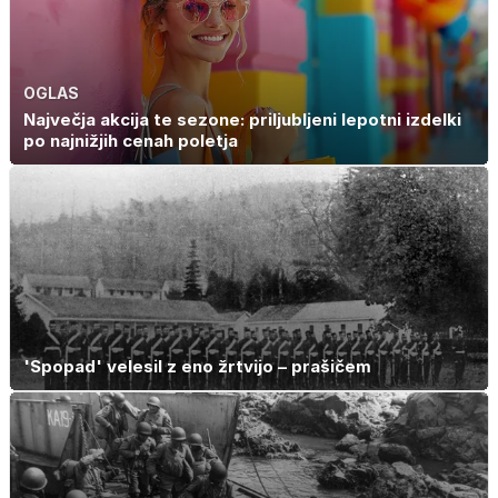
OGLAS
Največja akcija te sezone: priljubljeni lepotni izdelki
po najnižjih cenah poletja
'Spopad' velesil z eno žrtvijo – prašičem