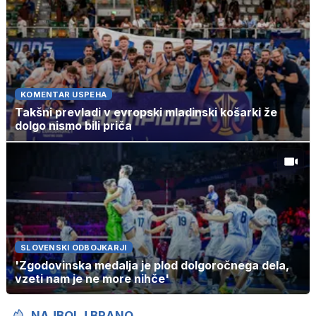
KOMENTAR USPEHA
Takšni prevladi v evropski mladinski košarki že
dolgo nismo bili priča
SLOVENSKI ODBOJKARJI
'Zgodovinska medalja je plod dolgoročnega dela,
vzeti nam je ne more nihče'
NAJBOLJ BRANO