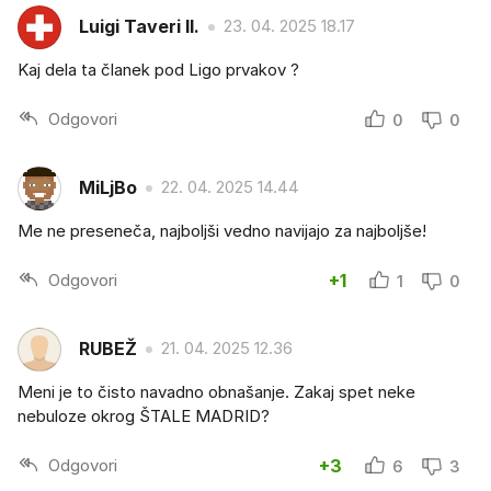
Luigi Taveri II.
23. 04. 2025 18.17
Kaj dela ta članek pod Ligo prvakov ?
Odgovori
0
0
MiLjBo
22. 04. 2025 14.44
Me ne preseneča, najboljši vedno navijajo za najboljše!
Odgovori
+1
1
0
RUBEŽ
21. 04. 2025 12.36
Meni je to čisto navadno obnašanje. Zakaj spet neke
nebuloze okrog ŠTALE MADRID?
Odgovori
+3
6
3