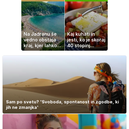
imela sem vse,
pečica opravi
kar otrok
ostalo
potrebuje
Na Jadranu še
Kaj kuhati in
vedno obstaja
jesti, ko je skoraj
kraj, kjer lahko
40 stopinj
dopustujete
Celzija: 5 kosil
poceni:
brez prižiganja
nastanitev že od
pečice
10 evrov, kosilo
za pet evrov
Sam po svetu? 'Svoboda, spontanost in zgodbe, ki
jih ne zmanjka'