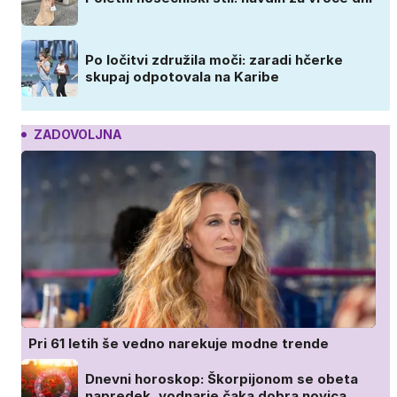
Po ločitvi združila moči: zaradi hčerke
skupaj odpotovala na Karibe
ZADOVOLJNA
Pri 61 letih še vedno narekuje modne trende
Dnevni horoskop: Škorpijonom se obeta
napredek, vodnarje čaka dobra novica