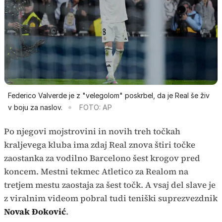
Federico Valverde je z "velegolom" poskrbel, da je Real še živ
v boju za naslov.
FOTO: AP
Po njegovi mojstrovini in novih treh točkah
kraljevega kluba ima zdaj Real znova štiri točke
zaostanka za vodilno Barcelono šest krogov pred
koncem. Mestni tekmec Atletico za Realom na
tretjem mestu zaostaja za šest točk. A vsaj del slave je
z viralnim videom pobral tudi teniški suprezvezdnik
Novak Đoković
.