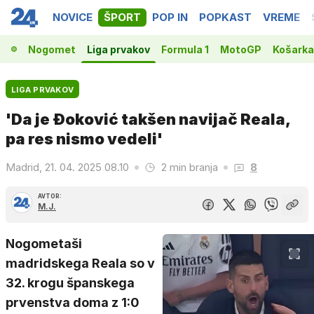
NOVICE
ŠPORT
POP IN
POPKAST
VREME
Nogomet
Liga prvakov
Formula 1
MotoGP
Košarka
LIGA PRVAKOV
'Da je Đoković takšen navijač Reala,
pa res nismo vedeli'
Madrid, 21. 04. 2025 08.10
2 min branja
8
AVTOR:
M.J.
Nogometaši
madridskega Reala so v
32. krogu španskega
prvenstva doma z 1:0