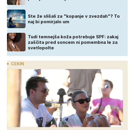
Ste že slišali za "kopanje v zvezdah"? To
naj bi pomirjalo um
Tudi temnejša koža potrebuje SPF: zakaj
zaščita pred soncem ni pomembna le za
svetlopolte
CEKIN