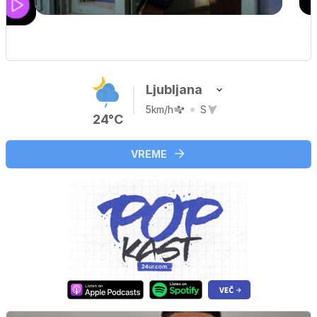
UEFA SUPERPOKAL
V živo na VOYO: sreda ob 20.30
Ljubljana
5km/h
S
24°C
VREME