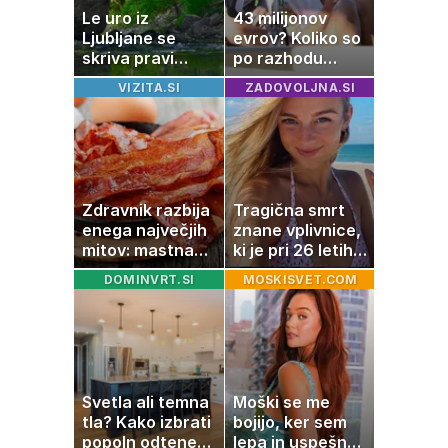
Le uro iz
43 milijonov
Ljubljane se
evrov? Koliko so
skriva pravi
po razhodu
naravni čudež:
zahtevale ali
VIZITA.SI
ZADOVOLJNA.SI
izlet, ki bo
prejele
navdušil otroke
partnerice
športnih
zvezdnikov
Zdravnik razbija
Tragična smrt
enega največjih
znane vplivnice,
mitov: mastna
ki je pri 26 letih
jetra ne
izgubila boj z
DOMINVRT.SI
MOSKISVET.COM
nastanejo zaradi
boleznijo
slanine, temveč
zaradi živila, ki
ga imamo vsi
radi
Svetla ali temna
Moški se me
tla? Kako izbrati
bojijo, ker sem
popoln odtenek
lepa in uspešna: