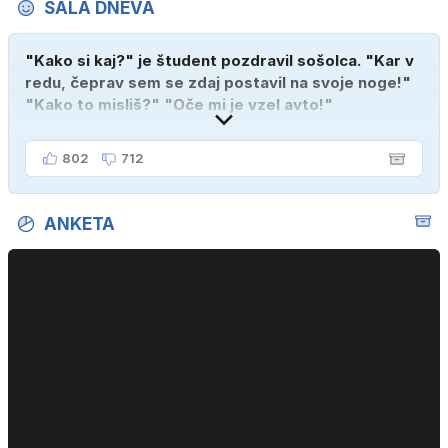
ŠALA DNEVA
"Kako si kaj?" je študent pozdravil sošolca. "Kar v
redu, čeprav sem se zdaj postavil na svoje noge!"
"Kako to misliš?" "Oče mi je vzel avto!"
802
712
ANKETA