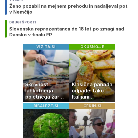
Ženo pozabil na mejnem prehodu in nadaljeval pot
v Nemčijo
DRUGI ŠPORTI
Slovenska reprezentanca do 18 let po zmagi nad
Dansko v finalu EP
VIZITA.SI
OKUSNO.JE
Skrivnost
Klasična panada
lahkotnega
odpade: tako
poletnega žara,
Italijani
po katerem ne
pripravijo
BIBALEZE.SI
CEKIN.SI
boste
slastne ocvrte
potrebovali
bučke
popoldanskega
spanca