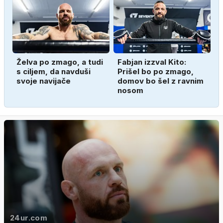
Želva po zmago, a tudi
Fabjan izzval Kito:
s ciljem, da navduši
Prišel bo po zmago,
svoje navijače
domov bo šel z ravnim
nosom
24ur.com