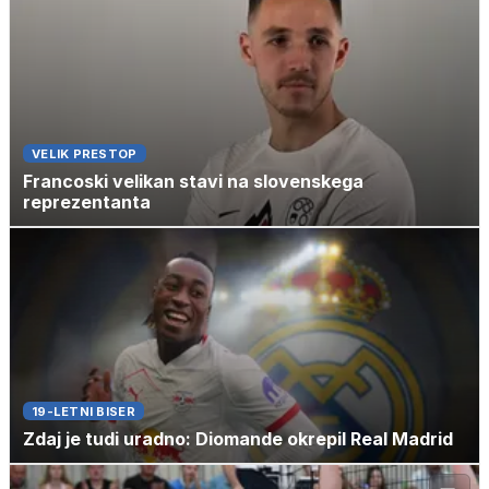
VELIK PRESTOP
Francoski velikan stavi na slovenskega
reprezentanta
19-LETNI BISER
Zdaj je tudi uradno: Diomande okrepil Real Madrid