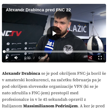
Alexandr Drabinca pred FNC 22
Predvajaj
Loaded
:
0%
Current
0:00
/
Duration
0:00
Predvajaj
Tiho
Celoz
način
Time
Alexandr Drabinca
se je pod okriljem FNC-ja boril še
v amaterski konkurenci, na začetku februarja pa je
pod okriljem slovenske organizacije VFN (ki se je
nato združila s FNC-jem) prestopil med
profesionalce in v le 45 sekundah opravil z
Italijanom
Massimilianom Pedrinijem
. A ker je pred