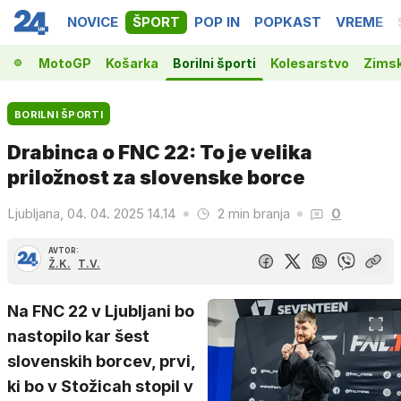
NOVICE
ŠPORT
POP IN
POPKAST
VREME
la 1
MotoGP
Košarka
Borilni športi
Kolesarstvo
Zimsk
BORILNI ŠPORTI
Drabinca o FNC 22: To je velika
priložnost za slovenske borce
Ljubljana, 04. 04. 2025 14.14
2 min branja
0
AVTOR:
Ž.K.
T.V.
Na FNC 22 v Ljubljani bo
nastopilo kar šest
slovenskih borcev, prvi,
ki bo v Stožicah stopil v