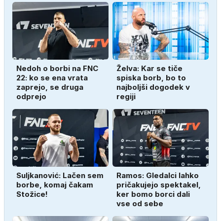
Nedoh o borbi na FNC
Želva: Kar se tiče
22: ko se ena vrata
spiska borb, bo to
zaprejo, se druga
najboljši dogodek v
odprejo
regiji
Suljkanović: Lačen sem
Ramos: Gledalci lahko
borbe, komaj čakam
pričakujejo spektakel,
Stožice!
ker bomo borci dali
vse od sebe