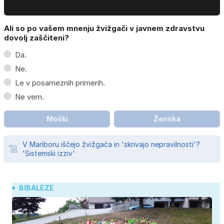
Ali so po vašem mnenju žvižgači v javnem zdravstvu
dovolj zaščiteni?
Da.
Ne.
Le v posameznih primerih.
Ne vem.
Moški
Ženska
V Mariboru iščejo žvižgača in 'skrivajo nepravilnosti'?
'Sistemski izziv'
BIBALEZE