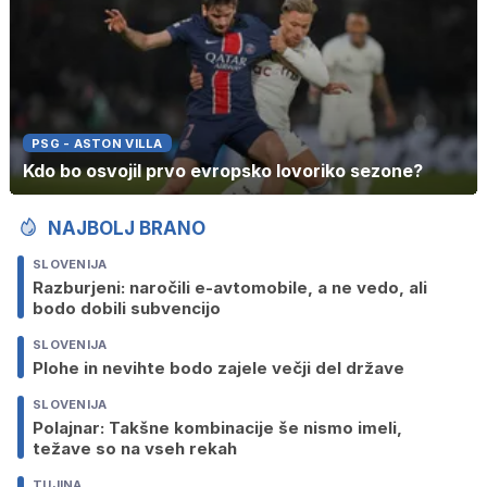
PSG - ASTON VILLA
Kdo bo osvojil prvo evropsko lovoriko sezone?
NAJBOLJ BRANO
SLOVENIJA
Razburjeni: naročili e-avtomobile, a ne vedo, ali
bodo dobili subvencijo
SLOVENIJA
Plohe in nevihte bodo zajele večji del države
SLOVENIJA
Polajnar: Takšne kombinacije še nismo imeli,
težave so na vseh rekah
TUJINA