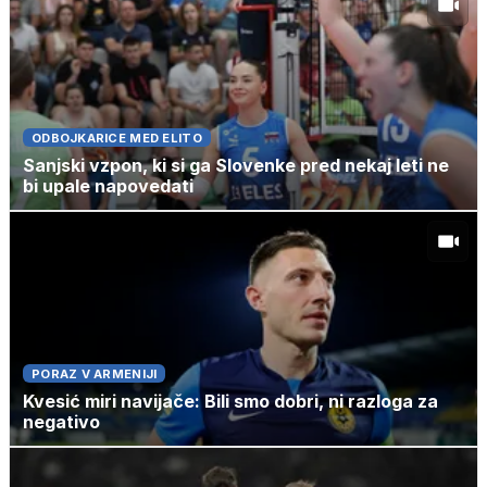
ODBOJKARICE MED ELITO
Sanjski vzpon, ki si ga Slovenke pred nekaj leti ne
bi upale napovedati
PORAZ V ARMENIJI
Kvesić miri navijače: Bili smo dobri, ni razloga za
negativo