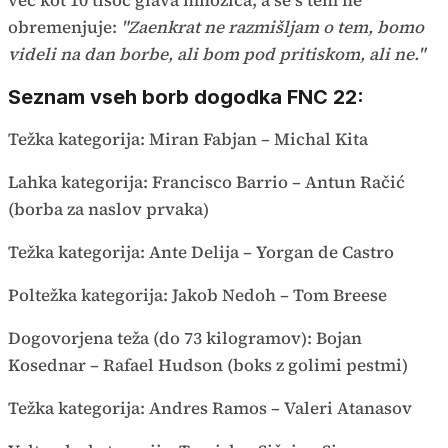
več kot 10 tisoč glava množica, a se s tem ne
obremenjuje:
"Zaenkrat ne razmišljam o tem, bomo
videli na dan borbe, ali bom pod pritiskom, ali ne."
Seznam vseh borb dogodka FNC 22:
Težka kategorija: Miran Fabjan – Michal Kita
Lahka kategorija: Francisco Barrio – Antun Račić
(borba za naslov prvaka)
Težka kategorija: Ante Delija – Yorgan de Castro
Poltežka kategorija: Jakob Nedoh – Tom Breese
Dogovorjena teža (do 73 kilogramov): Bojan
Kosednar – Rafael Hudson (boks z golimi pestmi)
Težka kategorija: Andres Ramos – Valeri Atanasov