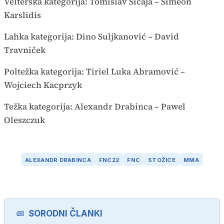
Velterska kategorija: Tomislav Sičaja – Simeon
Karslidis
Lahka kategorija: Dino Suljkanović – David
Travniček
Poltežka kategorija: Tiriel Luka Abramović –
Wojciech Kacprzyk
Težka kategorija: Alexandr Drabinca – Pawel
Oleszczuk
ALEXANDR DRABINCA
FNC22
FNC
STOŽICE
MMA
SORODNI ČLANKI