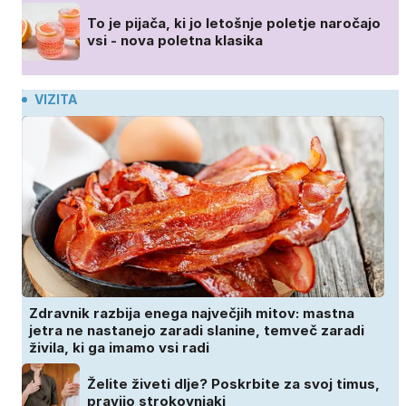
To je pijača, ki jo letošnje poletje naročajo
vsi - nova poletna klasika
VIZITA
Zdravnik razbija enega največjih mitov: mastna
jetra ne nastanejo zaradi slanine, temveč zaradi
živila, ki ga imamo vsi radi
Želite živeti dlje? Poskrbite za svoj timus,
pravijo strokovnjaki