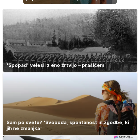
za vaš dom
Misica razkrila,
zakaj je še
vedno samska
'Spopad' velesil z eno žrtvijo – prašičem
Sam po svetu? 'Svoboda, spontanost in zgodbe, ki
jih ne zmanjka'