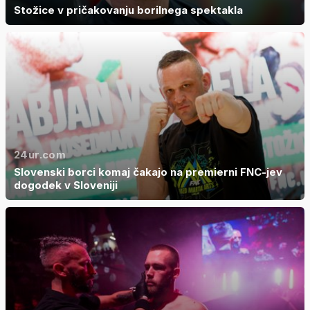
Stožice v pričakovanju borilnega spektakla
24ur.com
Slovenski borci komaj čakajo na premierni FNC-jev
dogodek v Sloveniji