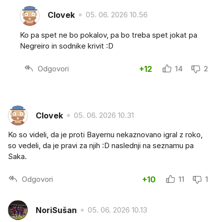
Clovek
05. 06. 2026 10.56
Ko pa spet ne bo pokalov, pa bo treba spet jokat pa
Negreiro in sodnike krivit :D
Odgovori
+12
14
2
Clovek
05. 06. 2026 10.31
Ko so videli, da je proti Bayernu nekaznovano igral z roko,
so vedeli, da je pravi za njih :D naslednji na seznamu pa
Saka.
Odgovori
+10
11
1
NoriSušan
05. 06. 2026 10.13