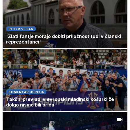
PETER VILFAN
'Zlati fantje morajo dobiti priložnost tudi v članski
reprezentanci'
KOMENTAR USPEHA
Takšni prevladi v evropski mladinski košarki že
dolgo nismo bili priča