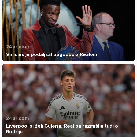
24ur.com
Vinicius je podaljšal pogodbo z Realom
24ur.com
Liverpool si želi Gulerja, Real pa razmišlja tudi o
Rodriju