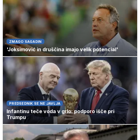
ZMAGO SAGADIN
'Joksimović in druščina imajo velik potencial'
PREDSEDNIK SE NE JAVLJA
Infantinu teče voda v grlo: podporo išče pri
Trumpu