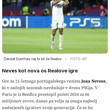
Denzel Dumfries naj bi bil že Realov.
FOTO: AP
Neves kot nova os Realove igre
Gre za 21-letnega portugalskega vezista
Joaa Nevesa
,
ki v zadnjih sezonah navdušuje v dresu PSGja. V
Pariz je iz Benfice prestopil poleti 2024 za 66
milijonov evrov, danes pa velja za enega najbolj
nadarjenih igralcev svoje generacije. Če se bo