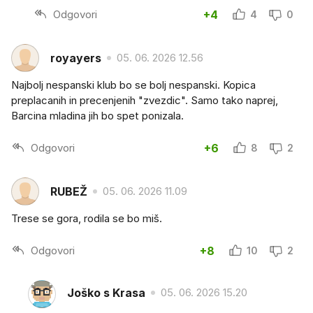
Odgovori
+4
4
0
royayers
05. 06. 2026 12.56
Najbolj nespanski klub bo se bolj nespanski. Kopica
preplacanih in precenjenih "zvezdic". Samo tako naprej,
Barcina mladina jih bo spet ponizala.
Odgovori
+6
8
2
RUBEŽ
05. 06. 2026 11.09
Trese se gora, rodila se bo miš.
Odgovori
+8
10
2
Joško s Krasa
05. 06. 2026 15.20