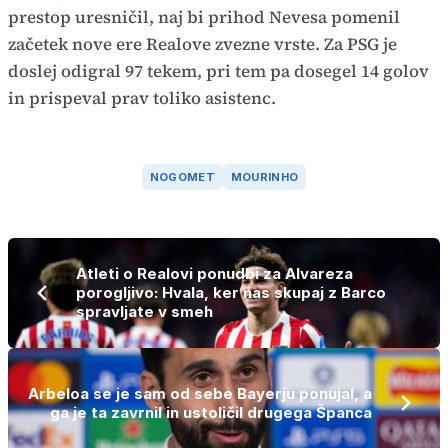
prestop uresničil, naj bi prihod Nevesa pomenil
začetek nove ere Realove zvezne vrste. Za PSG je
doslej odigral 97 tekem, pri tem pa dosegel 14 golov
in prispeval prav toliko asistenc.
NOGOMET
MOURINHO
Atleti o Realovi ponudbi za Alvareza
porogljivo: Hvala, ker nas skupaj z Barco
spravljate v smeh
Arbeloa se je sam od sebe Bayerju ponujal, a
ga je ta zavrnil in ustoličil drugega Španca