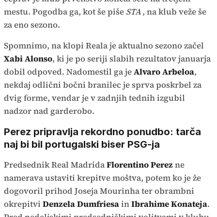
mestu. Pogodba ga, kot še piše
STA
, na klub veže še
za eno sezono.
Spomnimo, na klopi Reala je aktualno sezono začel
Xabi Alonso
, ki je po seriji slabih rezultatov januarja
dobil odpoved. Nadomestil ga je
Alvaro Arbeloa
,
nekdaj odlični bočni branilec je sprva poskrbel za
dvig forme, vendar je v zadnjih tednih izgubil
nadzor nad garderobo.
Perez pripravlja rekordno ponudbo: tarča
naj bi bil portugalski biser PSG-ja
Predsednik Real Madrida
Florentino Perez
ne
namerava ustaviti krepitve moštva, potem ko je že
dogovoril prihod Joseja Mourinha ter obrambni
okrepitvi
Denzela Dumfriesa
in
Ibrahime Konateja
.
Pred nedeljskimi predsedniškimi volitvami v klubu,