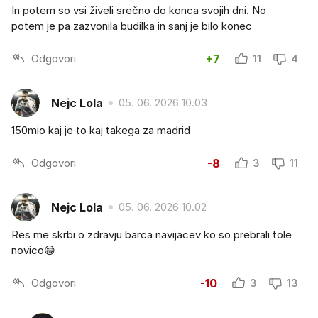
In potem so vsi živeli srečno do konca svojih dni. No
potem je pa zazvonila budilka in sanj je bilo konec
Odgovori
+7
11
4
Nejc Lola
05. 06. 2026 10.03
150mio kaj je to kaj takega za madrid
Odgovori
-8
3
11
Nejc Lola
05. 06. 2026 10.02
Res me skrbi o zdravju barca navijacev ko so prebrali tole
novico😁
Odgovori
-10
3
13