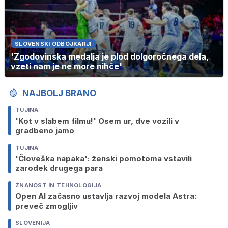
SLOVENSKI ODBOJKARJI
'Zgodovinska medalja je plod dolgoročnega dela,
vzeti nam je ne more nihče'
NAJBOLJ BRANO
TUJINA
'Kot v slabem filmu!' Osem ur, dve vozili v
gradbeno jamo
TUJINA
'Človeška napaka': ženski pomotoma vstavili
zarodek drugega para
ZNANOST IN TEHNOLOGIJA
Open AI začasno ustavlja razvoj modela Astra:
preveč zmogljiv
SLOVENIJA