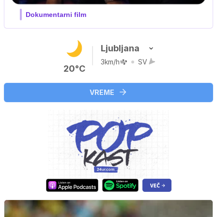
Film meseca / družinski, pustolovski
Ljubljana
3km/h
SV
20°C
VREME