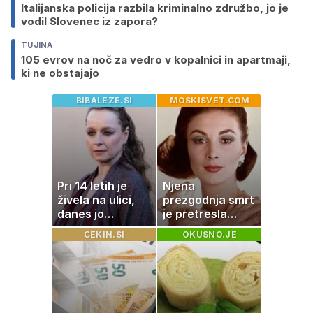
Italijanska policija razbila kriminalno združbo, jo je
vodil Slovenec iz zapora?
TUJINA
105 evrov na noč za vedro v kopalnici in apartmaji,
ki ne obstajajo
BIBALEZE.SI
MOSKISVET.COM
Pri 14 letih je
Njena
živela na ulici,
prezgodnja smrt
danes jo
je pretresla
občuduje ves
modni svet: za
CEKIN.SI
OKUSNO.JE
svet
slavo se je
skrivala
tragedija