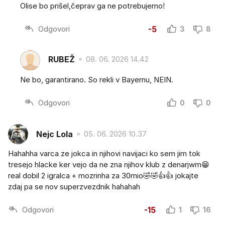
Olise bo prišel,čeprav ga ne potrebujemo!
Odgovori
-5
3
8
RUBEŽ
08. 06. 2026 14.42
Ne bo, garantirano. So rekli v Bayernu, NEIN.
Odgovori
0
0
Nejc Lola
05. 06. 2026 10.37
Hahahha varca ze jokca in njihovi navijaci ko sem jim tok
tresejo hlacke ker vejo da ne zna njihov klub z denarjwm😁
real dobil 2 igralca + mozrinha za 30mio🤣🤣👍👍 jokajte
zdaj pa se nov superzvezdnik hahahah
Odgovori
-15
1
16