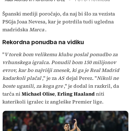
Španski mediji poročajo, da naj bi šlo za vezista
PSGja Joaa Nevesa, kar je potrdila tudi ugledna
madridska
Marca
.
Rekordna ponudba na vidiku
"
V torek bom velikemu klubu poslal ponudbo za
vrhunskega igralca. Ponudil bom 150 milijonov
evrov, kar bo najvišji znesek, ki ga je Real Madrid
kadarkoli plačal
," je za
AS
dejal Perez. "
Nikoli ne
boste uganili, za koga gre
," je dodal in razkril, da
tarča ni
Michael Olise
,
Erling Haaland
niti
katerikoli igralec iz angleške Premier lige.