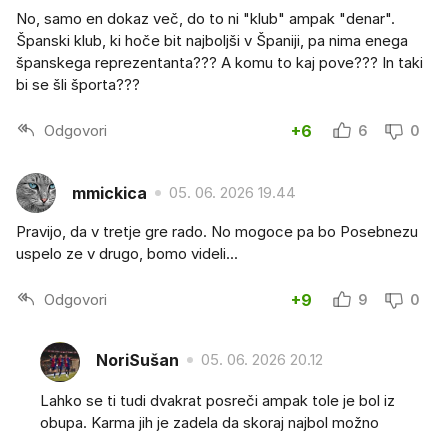
No, samo en dokaz več, do to ni "klub" ampak "denar".
Španski klub, ki hoče bit najboljši v Španiji, pa nima enega
španskega reprezentanta??? A komu to kaj pove??? In taki
bi se šli športa???
Odgovori
+6
6
0
mmickica
05. 06. 2026 19.44
Pravijo, da v tretje gre rado. No mogoce pa bo Posebnezu
uspelo ze v drugo, bomo videli...
Odgovori
+9
9
0
NoriSušan
05. 06. 2026 20.12
Lahko se ti tudi dvakrat posreči ampak tole je bol iz
obupa. Karma jih je zadela da skoraj najbol možno