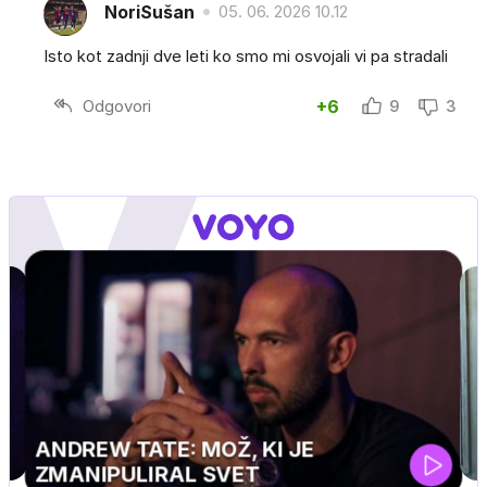
NoriSušan
05. 06. 2026 10.12
Isto kot zadnji dve leti ko smo mi osvojali vi pa stradali
Odgovori
+6
9
3
MOJ PRIJATELJ PINGVIN