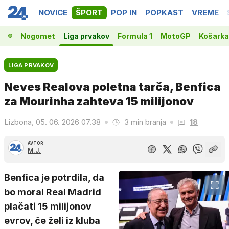
NOVICE
ŠPORT
POP IN
POPKAST
VREME
Nogomet
Liga prvakov
Formula 1
MotoGP
Košarka
LIGA PRVAKOV
Neves Realova poletna tarča, Benfica
za Mourinha zahteva 15 milijonov
Lizbona, 05. 06. 2026 07.38
3 min branja
18
AVTOR:
M.J.
Benfica je potrdila, da
bo moral Real Madrid
plačati 15 milijonov
evrov, če želi iz kluba