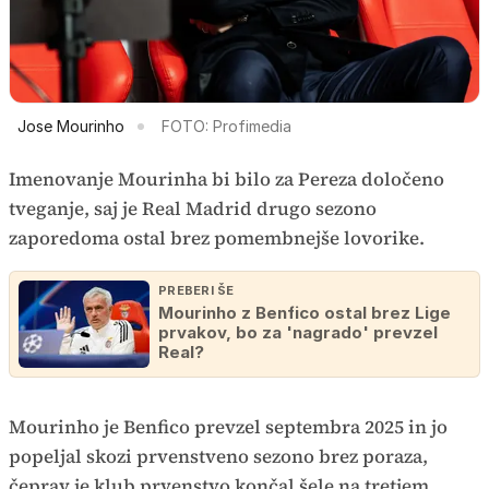
Jose Mourinho
FOTO: Profimedia
Imenovanje Mourinha bi bilo za Pereza določeno
tveganje, saj je Real Madrid drugo sezono
zaporedoma ostal brez pomembnejše lovorike.
PREBERI ŠE
Mourinho z Benfico ostal brez Lige
prvakov, bo za 'nagrado' prevzel
Real?
Mourinho je Benfico prevzel septembra 2025 in jo
popeljal skozi prvenstveno sezono brez poraza,
čeprav je klub prvenstvo končal šele na tretjem