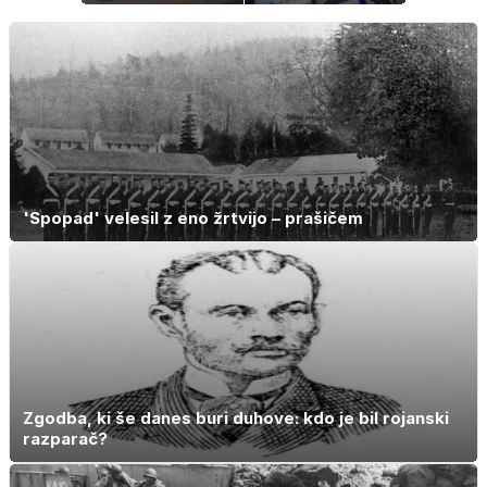
Kako ohraniti
neopažen:
družinsko
nenavadni
dediščino
simptomi
visokega
holesterola
'Spopad' velesil z eno žrtvijo – prašičem
Zgodba, ki še danes buri duhove: kdo je bil rojanski
razparač?