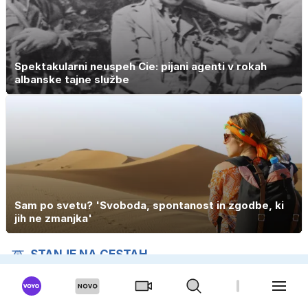
Spektakularni neuspeh Cie: pijani agenti v rokah
albanske tajne službe
Sam po svetu? 'Svoboda, spontanost in zgodbe, ki
jih ne zmanjka'
STANJE NA CESTAH
NESREČE
(0)
ZASTOJI
(1)
OVIRE
(15)