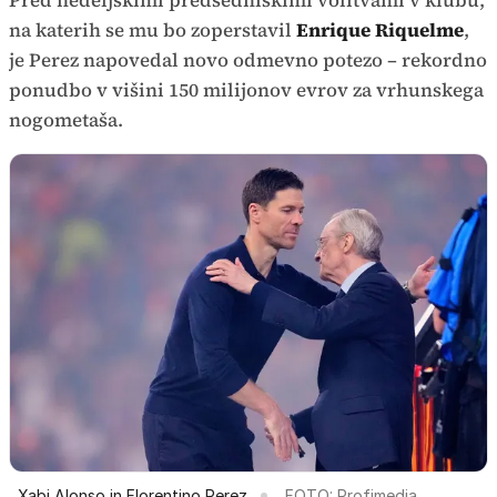
na katerih se mu bo zoperstavil
Enrique Riquelme
,
je Perez napovedal novo odmevno potezo – rekordno
ponudbo v višini 150 milijonov evrov za vrhunskega
nogometaša.
Xabi Alonso in Florentino Perez
FOTO: Profimedia