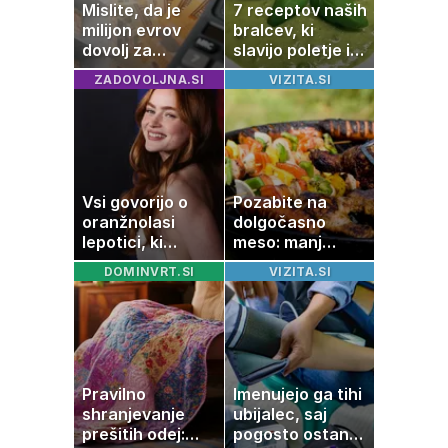
Mislite, da je
7 receptov naših
milijon evrov
bralcev, ki
dovolj za
slavijo poletje in
sanjsko
tradicijo
ZADOVOLJNA.SI
VIZITA.SI
stanovanje? Te
številke so
šokirale Evropo
Vsi govorijo o
Pozabite na
oranžnolasi
dolgočasno
lepotici, ki
meso: manj
navdušuje s
maščobe, več
DOMINVRT.SI
VIZITA.SI
skrivnostno
svežine
vlogo
Pravilno
Imenujejo ga tihi
shranjevanje
ubijalec, saj
prešitih odej:
pogosto ostane