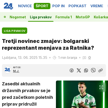
NOVICE
ŠPORT
POP IN
POPKAST
VREME
Nogomet
Liga prvakov
Formula 1
MotoGP
Košarka
LIGA PRVAKOV
Tretji novinec zmajev: bolgarski
reprezentant menjava za Ratnika?
Ljubljana, 13. 06. 2025 15.35
1 min branja
0
AVTOR:
M.J.
Zasedbi aktualnih
državnih prvakov se je
pred začetkom poletnih
priprav pridružil