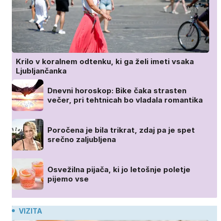
Krilo v koralnem odtenku, ki ga želi imeti vsaka
Ljubljančanka
Dnevni horoskop: Bike čaka strasten
večer, pri tehtnicah bo vladala romantika
Poročena je bila trikrat, zdaj pa je spet
srečno zaljubljena
Osvežilna pijača, ki jo letošnje poletje
pijemo vse
VIZITA