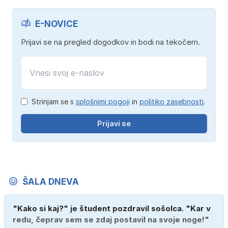
E-NOVICE
Prijavi se na pregled dogodkov in bodi na tekočem.
Strinjam se s
splošnimi pogoji
in
politiko zasebnosti
.
Prijavi se
ŠALA DNEVA
"Kako si kaj?" je študent pozdravil sošolca. "Kar v
redu, čeprav sem se zdaj postavil na svoje noge!"