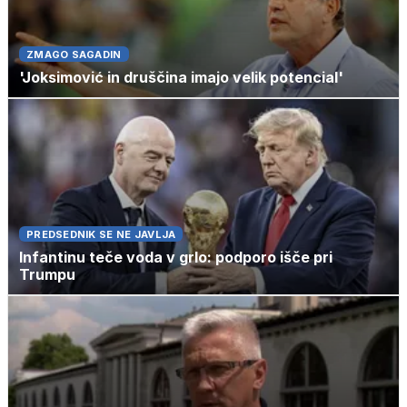
ZMAGO SAGADIN
'Joksimović in druščina imajo velik potencial'
PREDSEDNIK SE NE JAVLJA
Infantinu teče voda v grlo: podporo išče pri
Trumpu