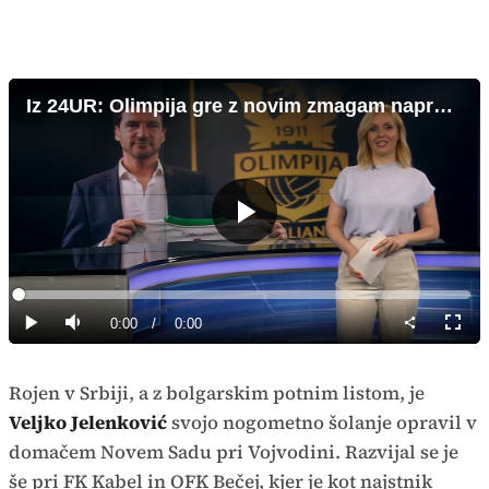
Iz 24UR: Olimpija gre z novim zmagam naproti z novim trenerjem Jorgem Simaom
Predvajaj
Loaded
:
0%
Current
0:00
/
Duration
0:00
Predvajaj
Tiho
Celoz
način
Time
Rojen v Srbiji, a z bolgarskim potnim listom, je
Veljko Jelenković
svojo nogometno šolanje opravil v
domačem Novem Sadu pri Vojvodini. Razvijal se je
še pri FK Kabel in OFK Bečej, kjer je kot najstnik