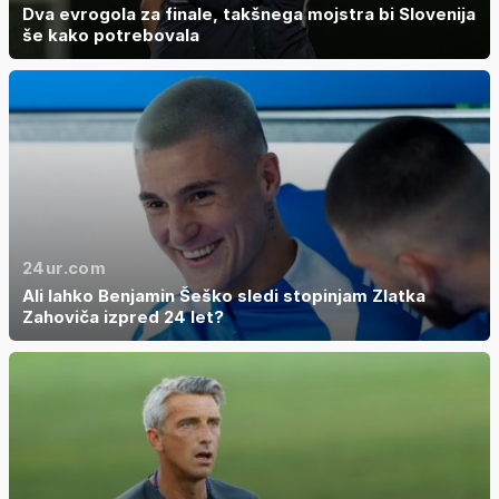
Dva evrogola za finale, takšnega mojstra bi Slovenija
še kako potrebovala
24ur.com
Ali lahko Benjamin Šeško sledi stopinjam Zlatka
Zahoviča izpred 24 let?