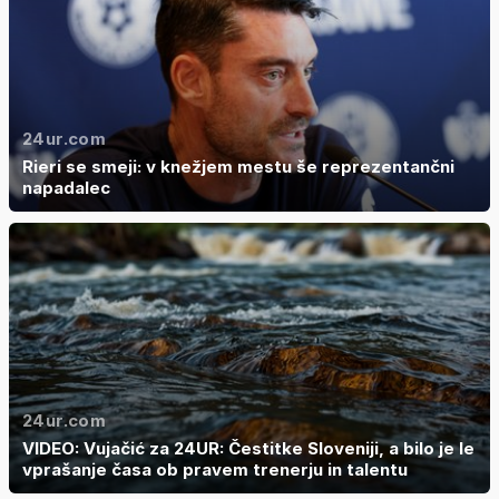
24ur.com
Rieri se smeji: v knežjem mestu še reprezentančni
napadalec
24ur.com
VIDEO: Vujačić za 24UR: Čestitke Sloveniji, a bilo je le
vprašanje časa ob pravem trenerju in talentu