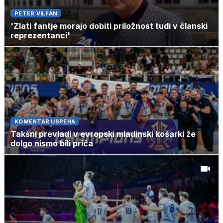
PETER VILFAN
'Zlati fantje morajo dobiti priložnost tudi v članski
reprezentanci'
KOMENTAR USPEHA
Takšni prevladi v evropski mladinski košarki že
dolgo nismo bili priča