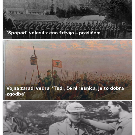
'Spopad' velesil z eno žrtvijo – prašičem
Vojna zaradi vedra: 'Tudi, če ni resnica, je to dobra
zgodba'