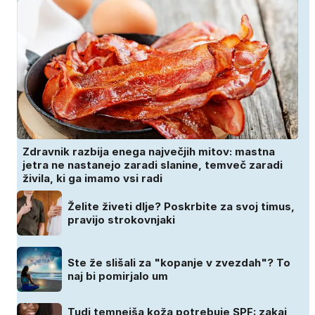
Zdravnik razbija enega največjih mitov: mastna
jetra ne nastanejo zaradi slanine, temveč zaradi
živila, ki ga imamo vsi radi
Želite živeti dlje? Poskrbite za svoj timus,
pravijo strokovnjaki
Ste že slišali za "kopanje v zvezdah"? To
naj bi pomirjalo um
Tudi temnejša koža potrebuje SPF: zakaj