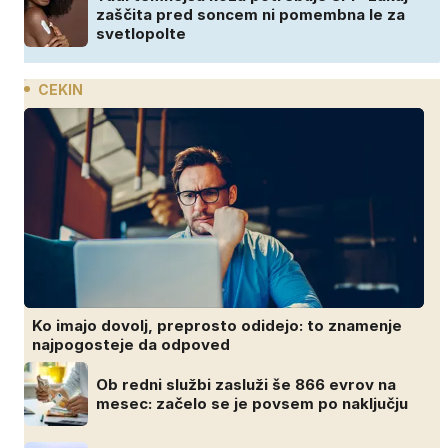
zaščita pred soncem ni pomembna le za
svetlopolte
CEKIN
Ko imajo dovolj, preprosto odidejo: to znamenje
najpogosteje da odpoved
Ob redni službi zasluži še 866 evrov na
mesec: začelo se je povsem po naključju