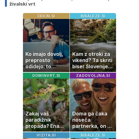
živalski vrt
CEKIN.SI
BIBALEZE.SI
Ko imajo dovolj,
Kam z otroki za
preprosto
vikend? Ta skriti
odidejo: to
biser Slovenije
znamenje
izgleda kot iz
DOMINVRT.SI
ZADOVOLJNA.SI
najpogosteje da
pravljice
odpoved
Zakaj vaš
Doma ga čaka
paradižnik
noseča
propada? Ena
partnerka, on pa
napaka lahko
dopustuje z
VIZITA.SI
BIBALEZE.SI
uniči rastline –
drugo