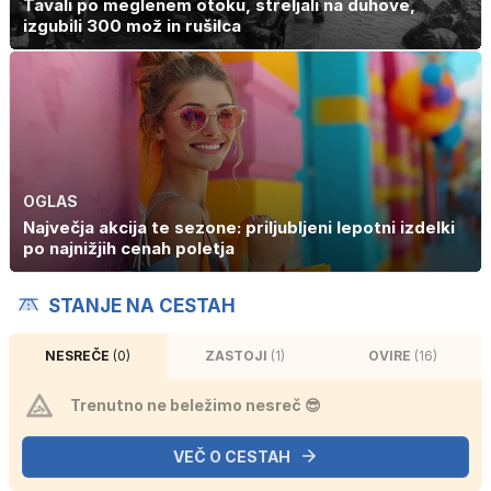
Tavali po meglenem otoku, streljali na duhove,
izgubili 300 mož in rušilca
OGLAS
Največja akcija te sezone: priljubljeni lepotni izdelki
po najnižjih cenah poletja
STANJE NA CESTAH
NESREČE
(0)
ZASTOJI
(1)
OVIRE
(16)
Trenutno ne beležimo nesreč 😎
VEČ O CESTAH