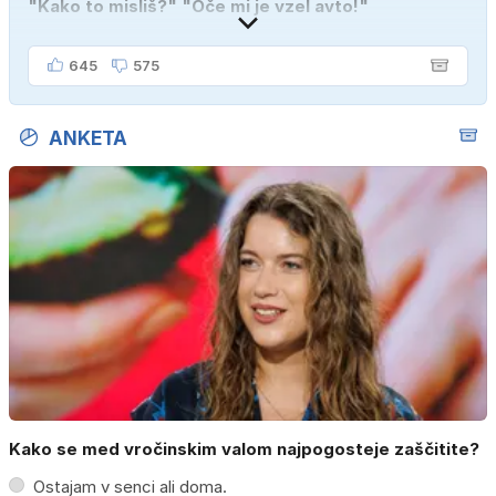
"Kako to misliš?" "Oče mi je vzel avto!"
645
575
ANKETA
Kako se med vročinskim valom najpogosteje zaščitite?
Ostajam v senci ali doma.