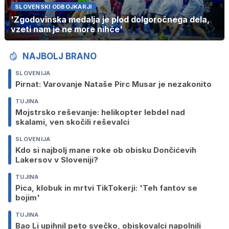
SLOVENSKI ODBOJKARJI
'Zgodovinska medalja je plod dolgoročnega dela,
vzeti nam je ne more nihče'
NAJBOLJ BRANO
SLOVENIJA
Pirnat: Varovanje Nataše Pirc Musar je nezakonito
TUJINA
Mojstrsko reševanje: helikopter lebdel nad
skalami, ven skočili reševalci
SLOVENIJA
Kdo si najbolj mane roke ob obisku Dončićevih
Lakersov v Sloveniji?
TUJINA
Pica, klobuk in mrtvi TikTokerji: 'Teh fantov se
bojim'
TUJINA
Bao Li upihnil peto svečko, obiskovalci napolnili