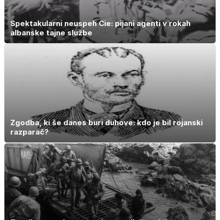
Spektakularni neuspeh Cie: pijani agenti v rokah
albanske tajne službe
Zgodba, ki še danes buri duhove: kdo je bil rojanski
razparač?