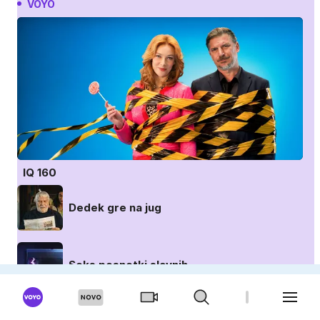
VOYO
IQ 160
Dedek gre na jug
Seks posnetki slavnih