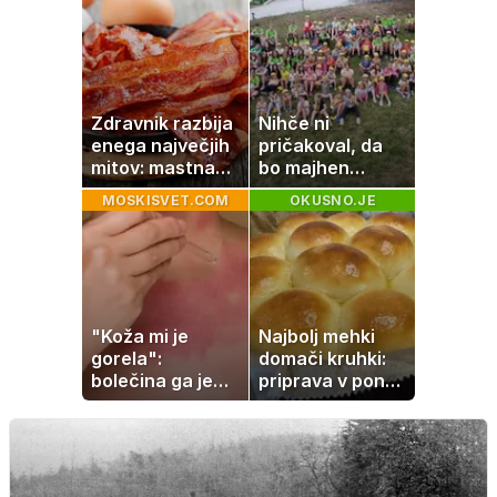
tako jih rešite
Zdravnik razbija
Nihče ni
enega največjih
pričakoval, da
mitov: mastna
bo majhen
jetra ne
projekt postal
MOSKISVET.COM
OKUSNO.JE
nastanejo zaradi
ena najlepših
slanine, temveč
zgodb Zasavja
zaradi živila, ki
ga imamo vsi
radi
"Koža mi je
Najbolj mehki
gorela":
domači kruhki:
bolečina ga je
priprava v ponvi
priklenila na
je trik za popoln
posteljo
rezultat