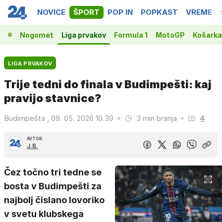
NOVICE
ŠPORT
POP IN
POPKAST
VREME
Nogomet
Liga prvakov
Formula 1
MotoGP
Košarka
LIGA PRVAKOV
Trije tedni do finala v Budimpešti: kaj
pravijo stavnice?
Budimpešta , 09. 05. 2026 10.39
3 min branja
4
AVTOR:
J.B.
Čez točno tri tedne se
bosta v Budimpešti za
najbolj čislano lovoriko
v svetu klubskega