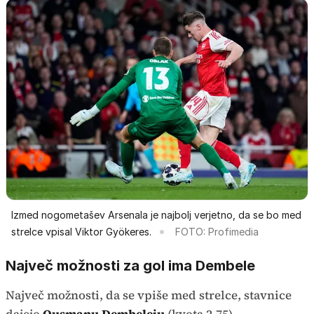
Izmed nogometašev Arsenala je najbolj verjetno, da se bo med
strelce vpisal Viktor Gyökeres.
FOTO: Profimedia
Največ možnosti za gol ima Dembele
Največ možnosti, da se vpiše med strelce, stavnice
dajejo
Ousmanu Dembeleju
(kvota 2,75).