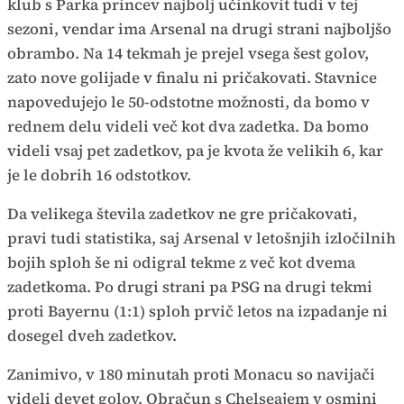
klub s Parka princev najbolj učinkovit tudi v tej
sezoni, vendar ima Arsenal na drugi strani najboljšo
obrambo. Na 14 tekmah je prejel vsega šest golov,
zato nove golijade v finalu ni pričakovati. Stavnice
napovedujejo le 50-odstotne možnosti, da bomo v
rednem delu videli več kot dva zadetka. Da bomo
videli vsaj pet zadetkov, pa je kvota že velikih 6, kar
je le dobrih 16 odstotkov.
Da velikega števila zadetkov ne gre pričakovati,
pravi tudi statistika, saj Arsenal v letošnjih izločilnih
bojih sploh še ni odigral tekme z več kot dvema
zadetkoma. Po drugi strani pa PSG na drugi tekmi
proti Bayernu (1:1) sploh prvič letos na izpadanje ni
dosegel dveh zadetkov.
Zanimivo, v 180 minutah proti Monacu so navijači
videli devet golov. Obračun s Chelseajem v osmini