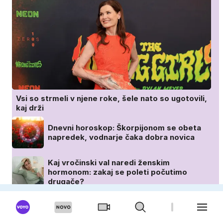
Vsi so strmeli v njene roke, šele nato so ugotovili,
kaj drži
Dnevni horoskop: Škorpijonom se obeta
napredek, vodnarje čaka dobra novica
Kaj vročinski val naredi ženskim
hormonom: zakaj se poleti počutimo
drugače?
Lahkotna solata, ki jo bomo jedle celo
poletje (in še dolgo po njem)