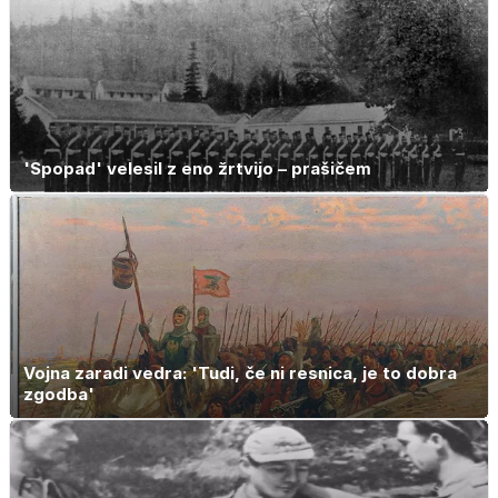
'Spopad' velesil z eno žrtvijo – prašičem
Vojna zaradi vedra: 'Tudi, če ni resnica, je to dobra
zgodba'