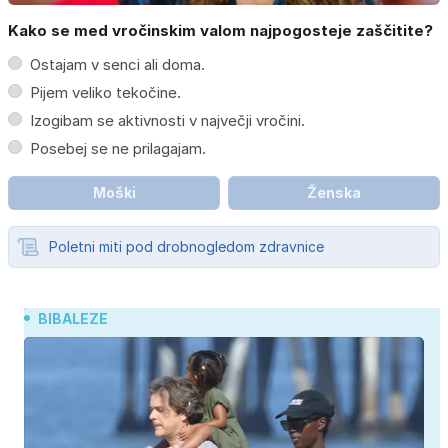
Kako se med vročinskim valom najpogosteje zaščitite?
Ostajam v senci ali doma.
Pijem veliko tekočine.
Izogibam se aktivnosti v največji vročini.
Posebej se ne prilagajam.
Moški
Ženska
Poletni miti pod drobnogledom zdravnice
BIBALEZE