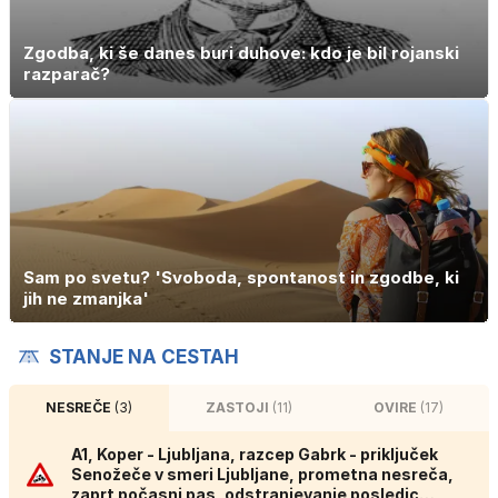
Zgodba, ki še danes buri duhove: kdo je bil rojanski
razparač?
Sam po svetu? 'Svoboda, spontanost in zgodbe, ki
jih ne zmanjka'
STANJE NA CESTAH
NESREČE
(3)
ZASTOJI
(11)
OVIRE
(17)
A1, Koper - Ljubljana, razcep Gabrk - priključek
Senožeče v smeri Ljubljane, prometna nesreča,
zaprt počasni pas, odstranjevanje posledic