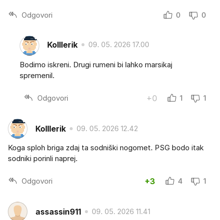
Odgovori
0
0
Kolllerik
09. 05. 2026 17.00
Bodimo iskreni. Drugi rumeni bi lahko marsikaj
spremenil.
Odgovori
+0
1
1
Kolllerik
09. 05. 2026 12.42
Koga sploh briga zdaj ta sodniški nogomet. PSG bodo itak
sodniki porinli naprej.
Odgovori
+3
4
1
assassin911
09. 05. 2026 11.41