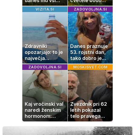
danes mu vsi
cvetele bodo
zavidajo
vse do zime
VIZITA.SI
ZADOVOLJNA.SI
Zdravniki
Danes praznuje
opozarjajo: to je
53. rojstni dan,
največja
tako dobro je
napaka, ki jo
videti znana
ZADOVOLJNA.SI
MOSKISVET.COM
ljudje delajo med
Slovenka
vročino
Kaj vročinski val
Zvezdnik pri 62
naredi ženskim
letih pokazal
hormonom:
telo pravega
zakaj se poleti
gladiatorja
počutimo
drugače?