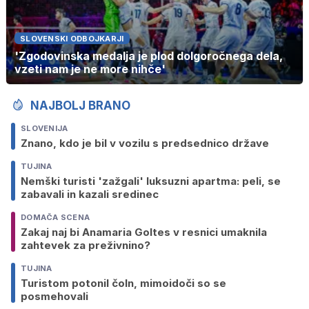
SLOVENSKI ODBOJKARJI
'Zgodovinska medalja je plod dolgoročnega dela,
vzeti nam je ne more nihče'
NAJBOLJ BRANO
SLOVENIJA
Znano, kdo je bil v vozilu s predsednico države
TUJINA
Nemški turisti 'zažgali' luksuzni apartma: peli, se
zabavali in kazali sredinec
DOMAČA SCENA
Zakaj naj bi Anamaria Goltes v resnici umaknila
zahtevek za preživnino?
TUJINA
Turistom potonil čoln, mimoidoči so se
posmehovali