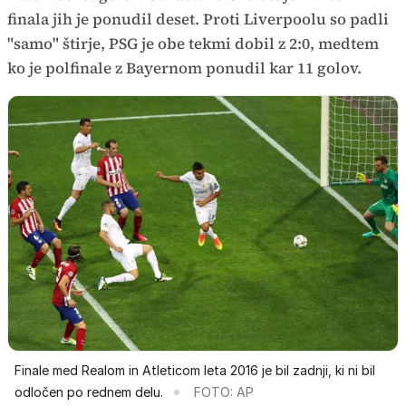
finala jih je ponudil deset. Proti Liverpoolu so padli
"samo" štirje, PSG je obe tekmi dobil z 2:0, medtem
ko je polfinale z Bayernom ponudil kar 11 golov.
Finale med Realom in Atleticom leta 2016 je bil zadnji, ki ni bil
odločen po rednem delu.
FOTO: AP