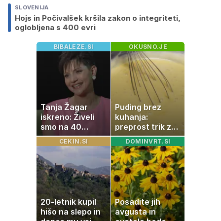
SLOVENIJA
Hojs in Počivalšek kršila zakon o integriteti,
oglobljena s 400 evri
BIBALEZE.SI
OKUSNO.JE
Tanja Žagar
Puding brez
iskreno: Živeli
kuhanja:
smo na 40
preprost trik za
kvadratih, a
pripravo v le
CEKIN.SI
DOMINVRT.SI
imela sem vse,
nekaj minutah
kar otrok
potrebuje
20-letnik kupil
Posadite jih
hišo na slepo in
avgusta in