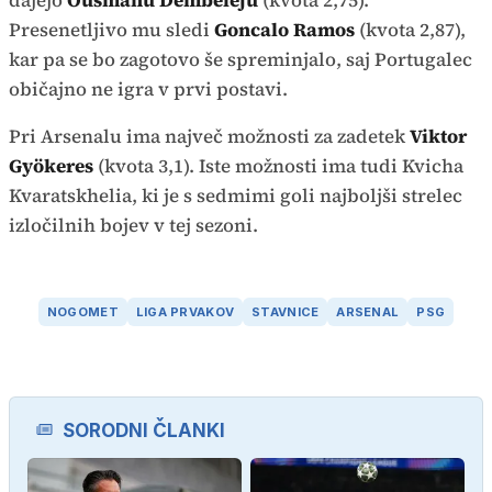
Presenetljivo mu sledi
Goncalo Ramos
(kvota 2,87),
kar pa se bo zagotovo še spreminjalo, saj Portugalec
običajno ne igra v prvi postavi.
Pri Arsenalu ima največ možnosti za zadetek
Viktor
Gyökeres
(kvota 3,1). Iste možnosti ima tudi Kvicha
Kvaratskhelia, ki je s sedmimi goli najboljši strelec
izločilnih bojev v tej sezoni.
NOGOMET
LIGA PRVAKOV
STAVNICE
ARSENAL
PSG
SORODNI ČLANKI