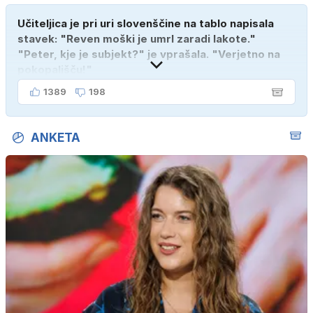
Učiteljica je pri uri slovenščine na tablo napisala
stavek: "Reven moški je umrl zaradi lakote."
"Peter, kje je subjekt?" je vprašala. "Verjetno na
pokopališču!"
1389
198
ANKETA