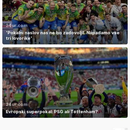
24ur.com
'Pokalni naslov nas ne bo zadovoljil. Napadamo vse
tri lovorike'
24ur.com
Evropski superpokal: PSG ali Tottenham?