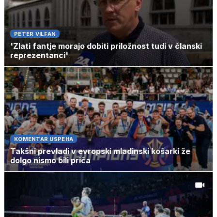
PETER VILFAN
'Zlati fantje morajo dobiti priložnost tudi v članski
reprezentanci'
KOMENTAR USPEHA
Takšni prevladi v evropski mladinski košarki že
dolgo nismo bili priča