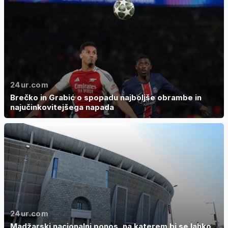
24ur.com
Brečko in Grabić o spopadu najboljše obrambe in
najučinkovitejšega napada
24ur.com
Madžarski nacionalni ponos, na katerem bi se lahko