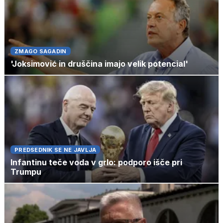
ZMAGO SAGADIN
'Joksimović in druščina imajo velik potencial'
PREDSEDNIK SE NE JAVLJA
Infantinu teče voda v grlo: podporo išče pri
Trumpu