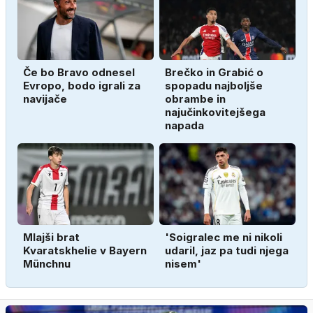
Če bo Bravo odnesel
Brečko in Grabić o
Evropo, bodo igrali za
spopadu najboljše
navijače
obrambe in
najučinkovitejšega
napada
Mlajši brat
'Soigralec me ni nikoli
Kvaratskhelie v Bayern
udaril, jaz pa tudi njega
Münchnu
nisem'