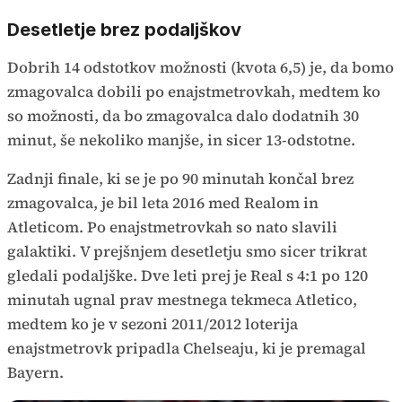
Desetletje brez podaljškov
Dobrih 14 odstotkov možnosti (kvota 6,5) je, da bomo
zmagovalca dobili po enajstmetrovkah, medtem ko
so možnosti, da bo zmagovalca dalo dodatnih 30
minut, še nekoliko manjše, in sicer 13-odstotne.
Zadnji finale, ki se je po 90 minutah končal brez
zmagovalca, je bil leta 2016 med Realom in
Atleticom. Po enajstmetrovkah so nato slavili
galaktiki. V prejšnjem desetletju smo sicer trikrat
gledali podaljške. Dve leti prej je Real s 4:1 po 120
minutah ugnal prav mestnega tekmeca Atletico,
medtem ko je v sezoni 2011/2012 loterija
enajstmetrovk pripadla Chelseaju, ki je premagal
Bayern.