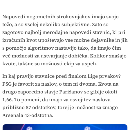
Napovedi nogometnih strokovnjakov imajo svojo
težo, a so vselej nekoliko subjektivne. Zato so
zagotovo najbolj merodajne napovedi stavnic, ki pri
izračunih kvot upoštevajo vse možne dejavnike in jih
s pomočjo algoritmov nastavijo tako, da imajo čim
več možnosti za ustvarjanje dobička. Kolikor znašajo
kvote, takšne so možnosti ekip za uspeh.
In kaj pravijo stavnice pred finalom Lige prvakov?
PSG je favorit za naslov, o tem ni dvoma. Kvota na
drugo zaporedno slavje Parižanov se giblje okoli
1,66. To pomeni, da imajo za osvojitev naslova
približno 57 odstotkov, torej je možnost za zmago
Arsenala 43-odstotna.