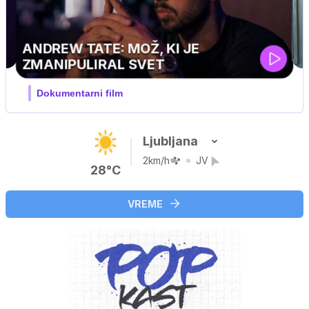
Ljubljana
2km/h
JV
28°C
VREME