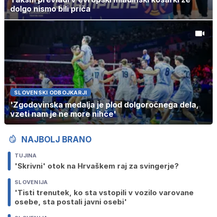
dolgo nismo bili priča
SLOVENSKI ODBOJKARJI
'Zgodovinska medalja je plod dolgoročnega dela,
vzeti nam je ne more nihče'
NAJBOLJ BRANO
TUJINA
'Skrivni' otok na Hrvaškem raj za svingerje?
SLOVENIJA
'Tisti trenutek, ko sta vstopili v vozilo varovane
osebe, sta postali javni osebi'