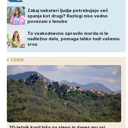
Zakaj nekateri ljudje potrebujejo več
spanja kot drugi? Razlogi niso vedno
povezani z lenobo
To vsakodnevno opravilo morda ni le
nadležno delo, pomaga lahko tudi vašemu
srcu
CEKIN
20-letnik kupil hišo na slepo in danes mu vsi