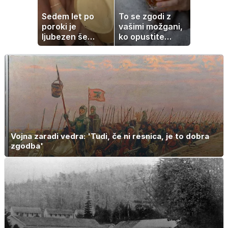
Sedem let po
To se zgodi z
poroki je
vašimi možgani,
ljubezen še
ko opustite
vedno enako
alkohol
močna
Vojna zaradi vedra: 'Tudi, če ni resnica, je to dobra
zgodba'