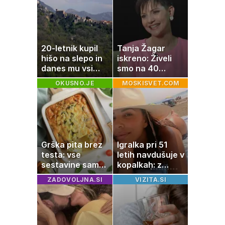
naprave
20-letnik kupil
Tanja Žagar
hišo na slepo in
iskreno: Živeli
danes mu vsi
smo na 40
zavidajo
kvadratih, a
OKUSNO.JE
MOSKISVET.COM
imela sem vse,
kar otrok
potrebuje
Grška pita brez
Igralka pri 51
testa: vse
letih navdušuje v
sestavine samo
kopalkah: z
zmešate in
možem uživa v
ZADOVOLJNA.SI
VIZITA.SI
pečica opravi
romantičnem
ostalo
poletju