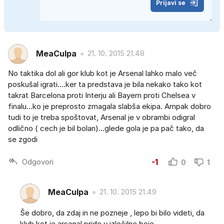
Prijavi se
MeaCulpa
21. 10. 2015 21.48
No taktika dol ali gor klub kot je Arsenal lahko malo več
poskušal igrati....ker ta predstava je bila nekako tako kot
takrat Barcelona proti Interju ali Bayern proti Chelsea v
finalu...ko je preprosto zmagala slabša ekipa. Ampak dobro
tudi to je treba spoštovat, Arsenal je v obrambi odigral
odlično ( cech je bil bolan)...glede gola je pa pač tako, da
se zgodi
Odgovori
-1
0
1
MeaCulpa
21. 10. 2015 21.49
Še dobro, da zdaj in ne pozneje , lepo bi bilo videti, da
klub kot je arsenal pride v izločilne boje