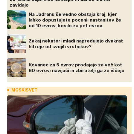
zavidajo
Na Jadranu še vedno obstaja kraj, kjer
lahko dopustujete poceni: nastanitev že
od 10 evrov, kosilo za pet evrov
Zakaj nekateri mladi napredujejo dvakrat
hitreje od svojih vrstnikov?
Kovanec za 5 evrov prodajajo za več kot
60 evrov: navijači in zbiratelji ga že iščejo
MOSKISVET