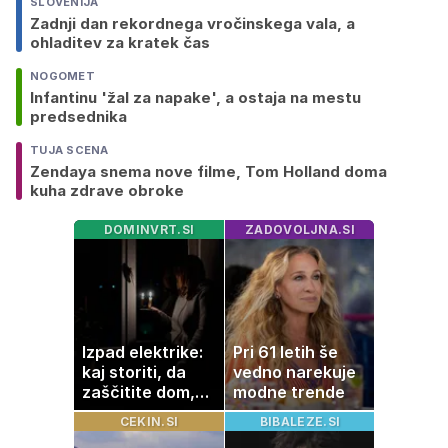
SLOVENIJA
Zadnji dan rekordnega vročinskega vala, a
ohladitev za kratek čas
NOGOMET
Infantinu 'žal za napake', a ostaja na mestu
predsednika
TUJA SCENA
Zendaya snema nove filme, Tom Holland doma
kuha zdrave obroke
DOMINVRT.SI
ZADOVOLJNA.SI
Izpad elektrike:
Pri 61 letih še
kaj storiti, da
vedno narekuje
zaščitite dom,
modne trende
hrano in
CEKIN.SI
BIBALEZE.SI
elektronske