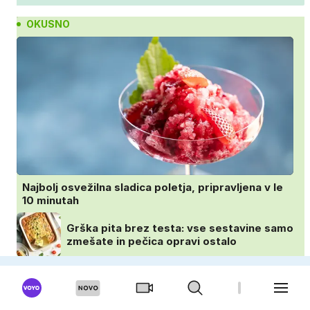
OKUSNO
Najbolj osvežilna sladica poletja, pripravljena v le
10 minutah
Grška pita brez testa: vse sestavine samo
zmešate in pečica opravi ostalo
Ideja za vroče dni, ki navduši z
lahkotnostjo in svežino