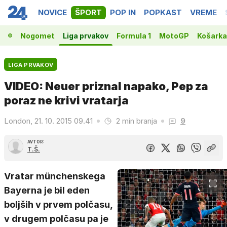
NOVICE
ŠPORT
POP IN
POPKAST
VREME
Nogomet
Liga prvakov
Formula 1
MotoGP
Košarka
LIGA PRVAKOV
VIDEO: Neuer priznal napako, Pep za
poraz ne krivi vratarja
London, 21. 10. 2015 09.41
2 min branja
9
AVTOR:
T.Š.
Vratar münchenskega
Bayerna je bil eden
boljših v prvem polčasu,
v drugem polčasu pa je