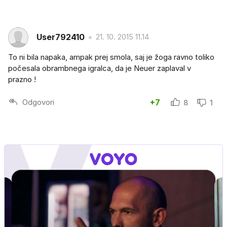
User792410
21. 10. 2015 11.14
To ni bila napaka, ampak prej smola, saj je žoga ravno toliko
počesala obrambnega igralca, da je Neuer zaplaval v
prazno !
Odgovori
+7
8
1