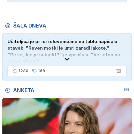
ŠALA DNEVA
Učiteljica je pri uri slovenščine na tablo napisala
stavek: "Reven moški je umrl zaradi lakote."
"Peter, kje je subjekt?" je vprašala. "Verjetno na
pokopališču!"
1280
169
ANKETA