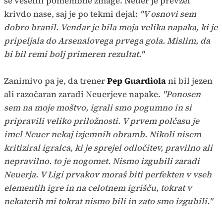
se veselili pomembne zmage. Neuer je prevzel
krivdo nase, saj je po tekmi dejal:
"V osnovi sem
dobro branil. Vendar je bila moja velika napaka, ki je
pripeljala do Arsenalovega prvega gola. Mislim, da
bi bil remi bolj primeren rezultat."
Zanimivo pa je, da trener
Pep Guardiola
ni bil jezen
ali razočaran zaradi Neuerjeve napake.
"Ponosen
sem na moje moštvo, igrali smo pogumno in si
pripravili veliko priložnosti. V prvem polčasu je
imel Neuer nekaj izjemnih obramb. Nikoli nisem
kritiziral igralca, ki je sprejel odločitev, pravilno ali
nepravilno. to je nogomet. Nismo izgubili zaradi
Neuerja. V Ligi prvakov moraš biti perfekten v vseh
elementih igre in na celotnem igrišču, tokrat v
nekaterih mi tokrat nismo bili in zato smo izgubili."