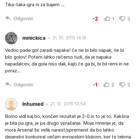
Tika-taka igra ni za bajern ...
Odgovori
-2
1
3
mmickica
21. 10. 2015 14.19
Vedno pade gol zaradi napake! če ne bi bilo napak, ne bi
bilo golov! Potem lahko rečemo tudi, da je napaka
napadalcev, da gola niso dali, kajti če ga bi, bi bil remi in ne
poraz...
Odgovori
-1
2
3
Inhumed
21. 10. 2015 13.54
Bomo vidl kaj bo, končen rezultat je 2-0 in to je to. Kakšna
je bila pa igra, je pa drugo vprašanje. Moje mnenje je, da
mora Arsenal še velik narest/spremenit da bo lahko
dejansko konkuriral večjim evropskim klubom, ker ta tekma