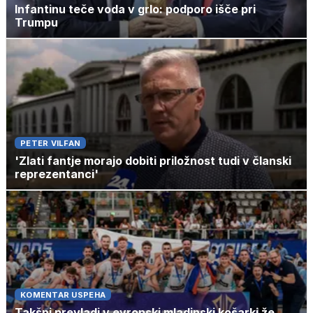
Infantinu teče voda v grlo: podporo išče pri
Trumpu
PETER VILFAN
'Zlati fantje morajo dobiti priložnost tudi v članski
reprezentanci'
KOMENTAR USPEHA
Takšni prevladi v evropski mladinski košarki že