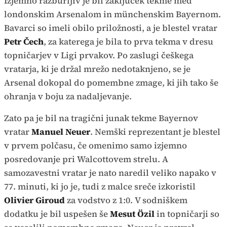
Izjemno razburljiv je bil zaključek tekme med
londonskim Arsenalom in münchenskim Bayernom.
Bavarci so imeli obilo priložnosti, a je blestel vratar
Petr Čech
, za katerega je bila to prva tekma v dresu
topničarjev v Ligi prvakov. Po zaslugi češkega
vratarja, ki je držal mrežo nedotaknjeno, se je
Arsenal dokopal do pomembne zmage, ki jih tako še
ohranja v boju za nadaljevanje.
Zato pa je bil na tragični junak tekme Bayernov
vratar
Manuel Neuer
. Nemški reprezentant je blestel
v prvem polčasu, če omenimo samo izjemno
posredovanje pri Walcottovem strelu. A
samozavestni vratar je nato naredil veliko napako v
77. minuti, ki jo je, tudi z malce sreče izkoristil
Olivier Giroud
za vodstvo z 1:0. V sodniškem
dodatku je bil uspešen še
Mesut Özil
in topničarji so