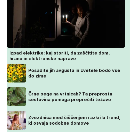
Izpad elektrike: kaj storiti, da zaščitite dom,
hrano in elektronske naprave
Posadite jih avgusta in cvetele bodo vse
do zime
Črne pege na vrtnicah? Ta preprosta
sestavina pomaga preprečiti težavo
Zvezdnica med čiščenjem razkrila trend,
ki osvaja sodobne domove