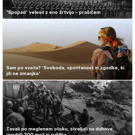
'Spopad' velesil z eno žrtvijo – prašičem
Sam po svetu? 'Svoboda, spontanost in zgodbe, ki
jih ne zmanjka'
Tavali po meglenem otoku, streljali na duhove,
izgubili 300 mož in rušilca