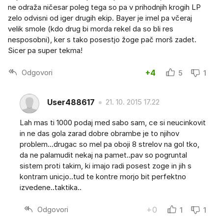
ne odraža ničesar poleg tega so pa v prihodnjih krogih LP
zelo odvisni od iger drugih ekip. Bayer je imel pa včeraj
velik smole (kdo drug bi morda rekel da so bli res
nesposobni), ker s tako posestjo žoge pač morš zadet.
Sicer pa super tekma!
Odgovori
+4
5
1
User488617
21. 10. 2015 17.22
Lah mas ti 1000 podaj med sabo sam, ce si neucinkovit
in ne das gola zarad dobre obrambe je to njihov
problem...drugac so mel pa oboji 8 strelov na gol tko,
da ne palamudit nekaj na pamet..pav so pogruntal
sistem proti takim, ki imajo radi posest zoge in jih s
kontram unicjo..tud te kontre morjo bit perfektno
izvedene..taktika..
Odgovori
+0
1
1