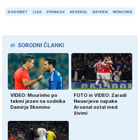
NOGOMET
LIGA
PRVAKOV
ARSENAL
BAYERN
MÜNCHEN
SORODNI ČLANKI
VIDEO: Mourinho po
FOTO in VIDEO: Zaradi
tekmi jezen na sodnika
Neuerjeve napake
Damirja Skomino
Arsenal ostal med
živimi