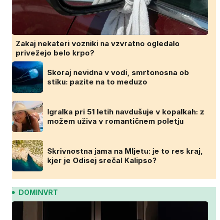
Zakaj nekateri vozniki na vzvratno ogledalo
privežejo belo krpo?
Skoraj nevidna v vodi, smrtonosna ob
stiku: pazite na to meduzo
Igralka pri 51 letih navdušuje v kopalkah: z
možem uživa v romantičnem poletju
Skrivnostna jama na Mljetu: je to res kraj,
kjer je Odisej srečal Kalipso?
DOMINVRT