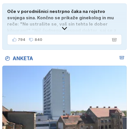
Oče v porodnišnici nestrpno čaka na rojstvo
svojega sina. Končno se prikaže ginekolog in mu
reče: "Ne ustrašite se, vaš sin tehta le dober
kilogram!" "Nič čudnega, gospod doktor, saj se z
ženo poznava šele tri mesece."
794
840
ANKETA