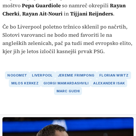
moštvo
Pepa Guardiole
so namreč okrepili
Rayan
Cherki
,
Rayan Ait-Nouri
in
Tijjani Reijnders
.
Če bo Liverpool poletno tržnico sklenil po načrtih,
Slotovi varovanci ne bodo med favoriti le na
angleških zelenicah, pač pa tudi med evropsko elito,
kjer jih je letos izločil kasnejši prvak PSG.
NOGOMET
LIVERPOOL
JEREMIE FRIMPONG
FLORIAN WIRTZ
MILOS KERKEZ
GIORGI MAMARDASHVILI
ALEXANDER ISAK
MARC GUEHI