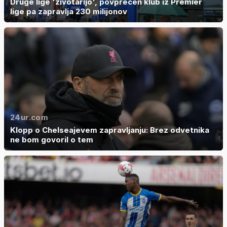
Druge lige 'životarijo', povprečen klub iz Premier
lige pa zapravlja 230 milijonov
24ur.com
Klopp o Chelseajevem zapravljanju: Brez odvetnika
ne bom govoril o tem