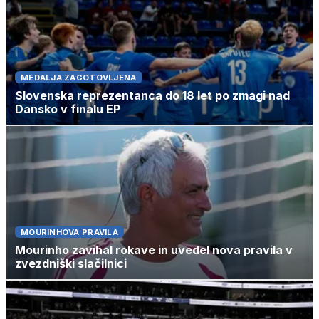
MEDALJA ZAGOTOVLJENA
Slovenska reprezentanca do 18 let po zmagi nad
Dansko v finalu EP
MOURINHOVA PRAVILA
Mourinho zavihal rokave in uvedel nova pravila v
zvezdniški slačilnici