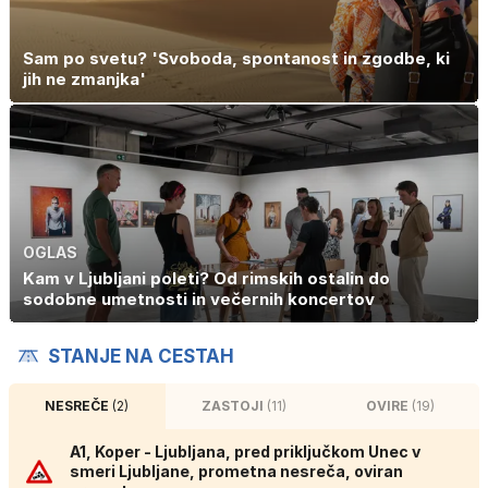
Sam po svetu? 'Svoboda, spontanost in zgodbe, ki
jih ne zmanjka'
OGLAS
Kam v Ljubljani poleti? Od rimskih ostalin do
sodobne umetnosti in večernih koncertov
STANJE NA CESTAH
NESREČE
(2)
ZASTOJI
(11)
OVIRE
(19)
A1, Koper - Ljubljana, pred priključkom Unec v
smeri Ljubljane, prometna nesreča, oviran