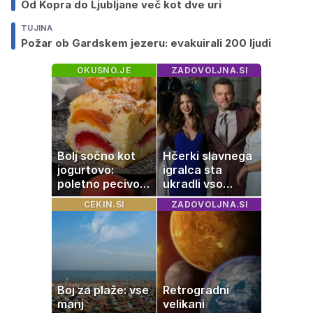
Od Kopra do Ljubljane več kot dve uri
TUJINA
Požar ob Gardskem jezeru: evakuirali 200 ljudi
OKUSNO.JE
ZADOVOLJNA.SI
Bolj sočno kot
Hčerki slavnega
jogurtovo:
igralca sta
poletno pecivo,
ukradli vso
ki vedno uspe
pozornost
CEKIN.SI
ZADOVOLJNA.SI
Boj za plaže: vse
Retrogradni
manj
velikani