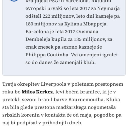
kraljujeta PSG in Barcelona. Aktualni
evropski prvaki so leta 2017 za Neymarja
odšteli 222 milijonov, leto dni kasneje pa
180 milijonov za Kyliana Mbappeja.
Barcelona je leta 2017 Ousmana
Dembeleja kupila za 135 milijonov, za
enak znesek pa sezono kasneje še
Philippa Coutinha. Vsi omenjeni igralci
so do danes že zamenjali klub.
Tretja okrepitev Liverpoola v poletnem prestopnem
roku bo
Milos Kerkez
, levi bočni branilec, ki je v
pretekli sezoni branil barve Bournemoutha. Kluba
sta bila glede prestopa madžarskega nogometaša
srbskih korenin v kontaktu že od maja, pogodbo pa
naj bi podpisal v prihodnjih dneh.