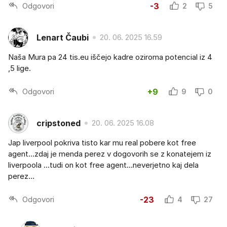
Odgovori
-3
2
5
Lenart Čaubi
20. 06. 2025 16.59
Naša Mura pa 24 tis.eu iščejo kadre oziroma potencial iz 4
,5 lige.
Odgovori
+9
9
0
cripstoned
20. 06. 2025 16.08
Jap liverpool pokriva tisto kar mu real pobere kot free
agent...zdaj je menda perez v dogovorih se z konatejem iz
liverpoola ...tudi on kot free agent...neverjetno kaj dela
perez...
Odgovori
-23
4
27