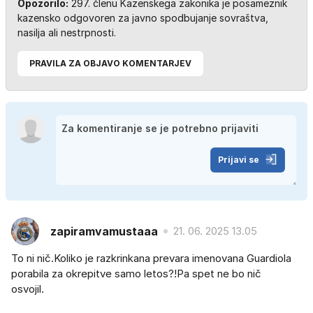
Opozorilo:
297. členu Kazenskega zakonika je posameznik
kazensko odgovoren za javno spodbujanje sovraštva,
nasilja ali nestrpnosti.
PRAVILA ZA OBJAVO KOMENTARJEV
Prijavi se
zapiramvamustaaa
21. 06. 2025 13.05
To ni nič.Koliko je razkrinkana prevara imenovana Guardiola
porabila za okrepitve samo letos?!Pa spet ne bo nič
osvojil.