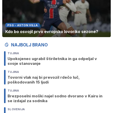
PSG - ASTON VILLA
Kdo bo osvojil prvo evropsko lovoriko sezone?
NAJBOLJ BRANO
TUJINA
Upokojenec ugrabil štiriletnika in ga odpeljal v
svoje stanovanje
TUJINA
Tovorni vlak naj bi prevozil rdečo luč,
poškodovanih 15 ljudi
TUJINA
Brezposelni moški najel sodno dvorano v Kairu in
se izdajal za sodnika
SLOVENIJA