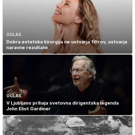
nezdrava riba, ki
jo mnogi redno
uživajo
OGLAS
Dobra estetska kirurgija ne ustvarja filtrov, ustvarja
naravne rezultate
OGLAS
V Ljubljano prihaja svetovna dirigentska legenda
John Eliot Gardiner