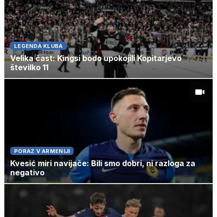
LEGENDA KLUBA
Velika čast: Kingsi bodo upokojili Kopitarjevo
številko 11
PORAZ V ARMENIJI
Kvesić miri navijače: Bili smo dobri, ni razloga za
negativo