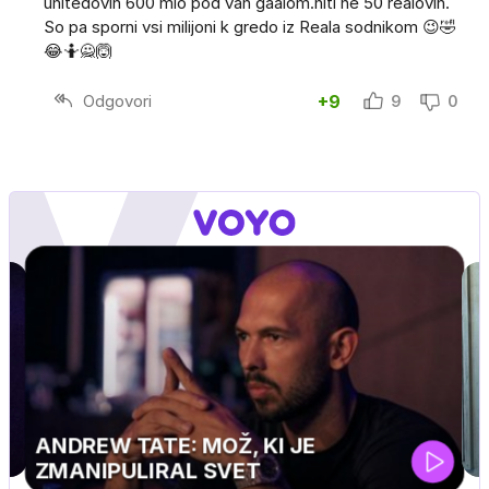
unitedovih 600 mio pod van gaalom.niti ne 50 realovih.
So pa sporni vsi milijoni k gredo iz Reala sodnikom 😉🤣
😂🤷🙅🙆
Odgovori
+9
9
0
MOJ PRIJATELJ PINGVIN