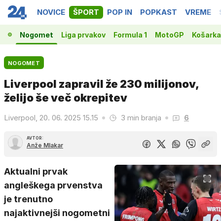
NOVICE
ŠPORT
POP IN
POPKAST
VREME
Nogomet
Liga prvakov
Formula 1
MotoGP
Košarka
NOGOMET
Liverpool zapravil že 230 milijonov,
želijo še več okrepitev
Liverpool, 20. 06. 2025 15.15
3 min branja
6
AVTOR:
Anže Mlakar
Aktualni prvak
angleškega prvenstva
je trenutno
najaktivnejši nogometni