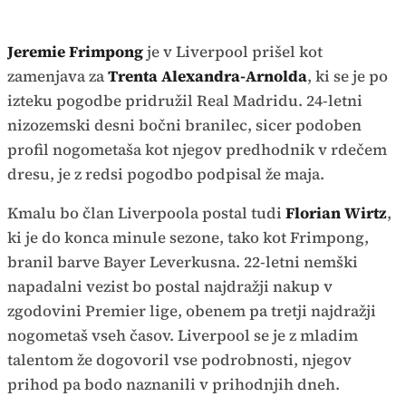
Jeremie Frimpong
je v Liverpool prišel kot
zamenjava za
Trenta Alexandra-Arnolda
, ki se je po
izteku pogodbe pridružil Real Madridu. 24-letni
nizozemski desni bočni branilec, sicer podoben
profil nogometaša kot njegov predhodnik v rdečem
dresu, je z redsi pogodbo podpisal že maja.
Kmalu bo član Liverpoola postal tudi
Florian Wirtz
,
ki je do konca minule sezone, tako kot Frimpong,
branil barve Bayer Leverkusna. 22-letni nemški
napadalni vezist bo postal najdražji nakup v
zgodovini Premier lige, obenem pa tretji najdražji
nogometaš vseh časov. Liverpool se je z mladim
talentom že dogovoril vse podrobnosti, njegov
prihod pa bodo naznanili v prihodnjih dneh.