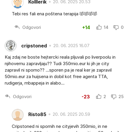
Kolllerik
20. 06. 2025 20.53
Tebi res fali ena poštena terapija 🤣🤣🤣🤣
Odgovori
+14
14
0
cripstoned
20. 06. 2025 16.07
Kaj zdaj ne boste hejtercki reala pljuvali po liverpoolu in
njihovemu zapravljaju?? Tudi 350mio.eur ki jih je city
zapravil ni sporno?? ...sporen pa je real ker je zapravil
50mio.eur za huijsena in dobil kot free agenta TTA,
rudigerja, mbappeja in alabo...
Odgovori
-23
2
25
Risto85
20. 06. 2025 20.59
Cripstoned ni spornih ne cityjevih 350mio, in ne