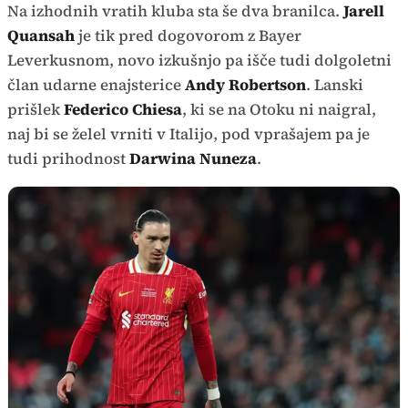
Na izhodnih vratih kluba sta še dva branilca.
Jarell
Quansah
je tik pred dogovorom z Bayer
Leverkusnom, novo izkušnjo pa išče tudi dolgoletni
član udarne enajsterice
Andy Robertson
. Lanski
prišlek
Federico Chiesa
, ki se na Otoku ni naigral,
naj bi se želel vrniti v Italijo, pod vprašajem pa je
tudi prihodnost
Darwina Nuneza
.