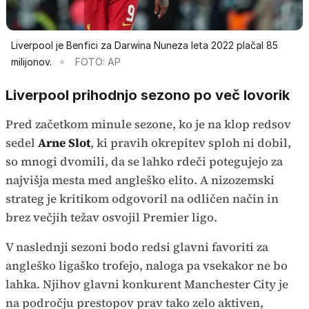
Liverpool je Benfici za Darwina Nuneza leta 2022 plačal 85
milijonov.
FOTO: AP
Liverpool prihodnjo sezono po več lovorik
Pred začetkom minule sezone, ko je na klop redsov
sedel
Arne Slot
, ki pravih okrepitev sploh ni dobil,
so mnogi dvomili, da se lahko rdeči potegujejo za
najvišja mesta med angleško elito. A nizozemski
strateg je kritikom odgovoril na odličen način in
brez večjih težav osvojil Premier ligo.
V naslednji sezoni bodo redsi glavni favoriti za
angleško ligaško trofejo, naloga pa vsekakor ne bo
lahka. Njihov glavni konkurent Manchester City je
na področju prestopov prav tako zelo aktiven,