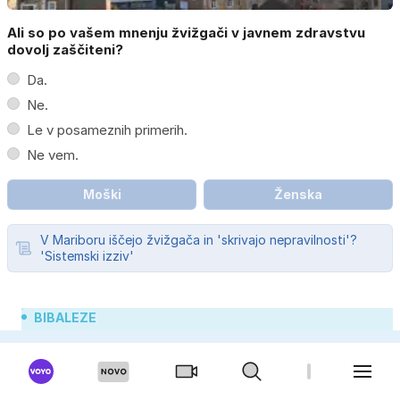
Ali so po vašem mnenju žvižgači v javnem zdravstvu
dovolj zaščiteni?
Da.
Ne.
Le v posameznih primerih.
Ne vem.
Moški
Ženska
V Mariboru iščejo žvižgača in 'skrivajo nepravilnosti'?
'Sistemski izziv'
BIBALEZE