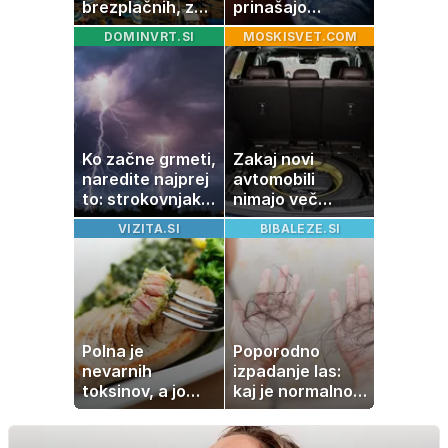
brezplačnih, za
prinašajo
ležalnik in
pomembne
DOMINVRT.SI
MOSKISVET.COM
senčnik tudi več
premike – kaj
kot 40 evrov
pomeni, da so
Saturn, Neptun
in Pluton hkrati
retrogradni?
Ko začne grmeti,
Zakaj novi
naredite najprej
avtomobili
to: strokovnjaki
nimajo več
opozarjajo na
rezervne gume?
VIZITA.SI
BIBALEZE.SI
pogosto napako
Polna je
Poporodno
nevarnih
izpadanje las:
toksinov, a jo
kaj je normalno
imamo vsi radi:
in kako si
to je najbolj
pomagati