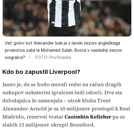
Več golov kot Alexander Isak je v lanski sezoni angleškega
prvenstva zabil le Mohamed Salah. Bosta v naslednji sezoni
soigralca?
FOTO: Profimedia
Kdo bo zapustil Liverpool?
Jasno je, da se bodo morali redsi na račun dragih
nakupov nekaterim igralcem tudi odreči. Dva sta
delodajalca že zamenjala – otrok kluba Trent
Alexander-Arnold je za 10 milijonov prestopil k Real
Madridu, rezervni vratar
Caoimhin Kelleher
pa za
slabih 15 milijonov okrepil Brentford.