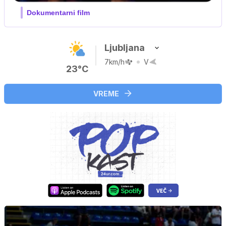
Film meseca / družinski, pustolovski
Ljubljana
7km/h
V
23°C
VREME