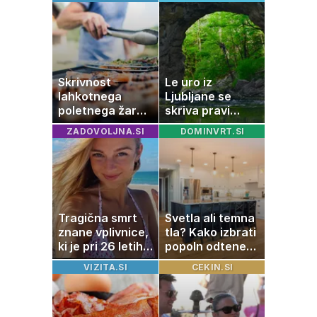
Skrivnost
Le uro iz
lahkotnega
Ljubljane se
poletnega žara,
skriva pravi
po katerem ne
naravni čudež:
ZADOVOLJNA.SI
DOMINVRT.SI
boste
izlet, ki bo
potrebovali
navdušil otroke
popoldanskega
spanca
Tragična smrt
Svetla ali temna
znane vplivnice,
tla? Kako izbrati
ki je pri 26 letih
popoln odtenek
izgubila boj z
za vaš dom
VIZITA.SI
CEKIN.SI
boleznijo