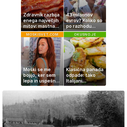
Zdravnik razbija
43 milijonov
enega največjih
evrov? Koliko so
mitov: mastna
po razhodu
jetra ne
zahtevale ali
MOSKISVET.COM
OKUSNO.JE
nastanejo zaradi
prejele
slanine, temveč
partnerice
zaradi živila, ki
športnih
ga imamo vsi
zvezdnikov
radi
Moški se me
Klasična panada
bojijo, ker sem
odpade: tako
lepa in uspešna:
Italijani
Misica razkrila,
pripravijo
zakaj je še
slastne ocvrte
vedno samska
bučke