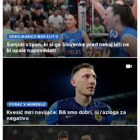
ODBOJKARICE MED ELITO
Sanjski vzpon, ki si ga Slovenke pred nekaj leti ne
bi upale napovedati
PORAZ V ARMENIJI
Kvesić miri navijače: Bili smo dobri, ni razloga za
negativo