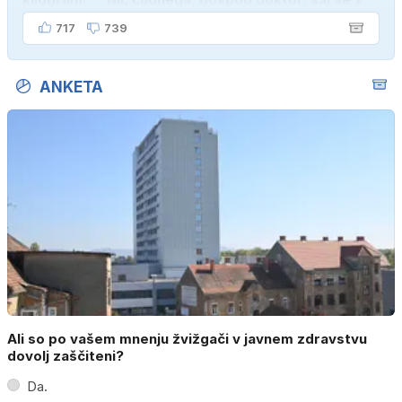
ženo poznava šele tri mesece."
717
739
ANKETA
Ali so po vašem mnenju žvižgači v javnem zdravstvu
dovolj zaščiteni?
Da.