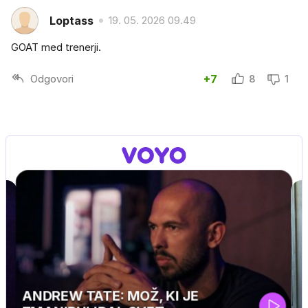
Loptass
19. 05. 2026 09.49
GOAT med trenerji.
Odgovori
+7
8
1