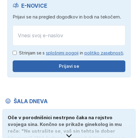
E-NOVICE
Prijavi se na pregled dogodkov in bodi na tekočem.
Strinjam se s
splošnimi pogoji
in
politiko zasebnosti
.
Prijavi se
ŠALA DNEVA
Oče v porodnišnici nestrpno čaka na rojstvo
svojega sina. Končno se prikaže ginekolog in mu
reče: "Ne ustrašite se, vaš sin tehta le dober
kilogram!" "Nič čudnega, gospod doktor, saj se z