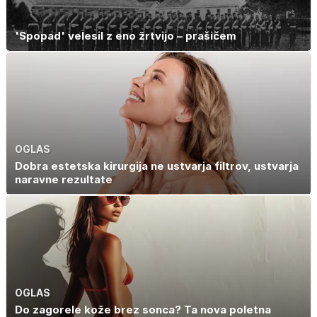
'Spopad' velesil z eno žrtvijo – prašičem
OGLAS
Dobra estetska kirurgija ne ustvarja filtrov, ustvarja
naravne rezultate
OGLAS
Do zagorele kože brez sonca? Ta nova poletna