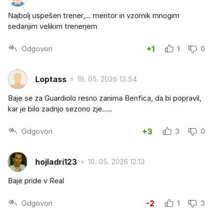
Najbolj uspešen trener,... mentor in vzornik mnogim
sedanjim velikim trenerjem
Odgovori
+1
1
0
Loptass
19. 05. 2026 13.54
Baje se za Guardiolo resno zanima Benfica, da bi popravil,
kar je bilo zadnjo sezono zje.....
Odgovori
+3
3
0
hojladri123
19. 05. 2026 12.13
Baje pride v Real
Odgovori
-2
1
3