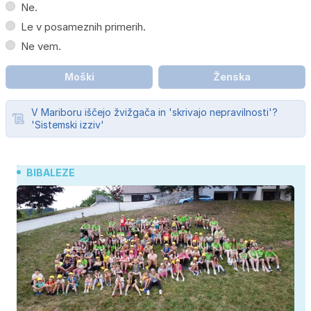
Ne.
Le v posameznih primerih.
Ne vem.
Moški
Ženska
V Mariboru iščejo žvižgača in 'skrivajo nepravilnosti'?
'Sistemski izziv'
BIBALEZE