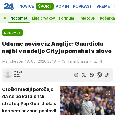
NOVICE
ŠPORT
POP IN
POPKAST
VREME
Nogomet
Liga prvakov
Formula 1
MotoGP
Košarka
NOGOMET
Udarne novice iz Anglije: Guardiola
naj bi v nedeljo Cityju pomahal v slovo
Manchester, 18. 05. 2026 22.18
1 min branja
4
AVTOR:
Ž.Ž.
Otoški mediji poročajo,
da se bo katalonski
strateg Pep Guardiola s
koncem sezone poslovil