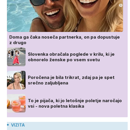
Doma ga čaka noseča partnerka, on pa dopustuje
z drugo
Slovenka obračala poglede v krilu, ki je
obnorelo ženske po vsem svetu
Poročena je bila trikrat, zdaj pa je spet
srečno zaljubljena
To je pijača, ki jo letošnje poletje naročajo
vsi - nova poletna klasika
VIZITA