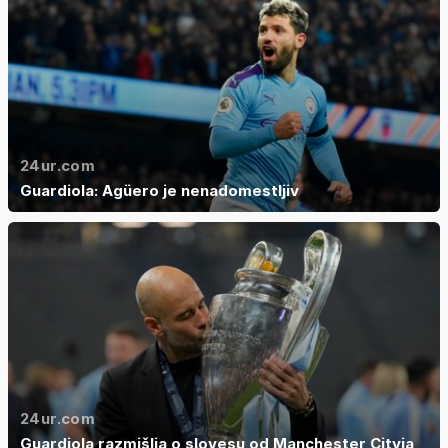
24ur.com
Guardiola: Agüero je nenadomestljiv
24ur.com
Guardiola razmišlja o slovesu od Manchester Cityja