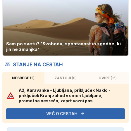
Sam po svetu? 'Svoboda, spontanost in zgodbe, ki
jih ne zmanjka'
STANJE NA CESTAH
NESREČE
(2)
ZASTOJI
(0)
OVIRE
(15)
A2, Karavanke - Ljubljana, priključek Naklo -
priključek Kranj zahod v smeri Ljubljane,
prometna nesreča, zaprt vozni pas.
VEČ O CESTAH