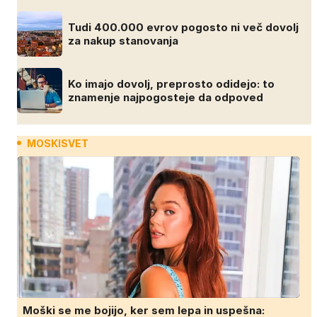
Tudi 400.000 evrov pogosto ni več dovolj
za nakup stanovanja
Ko imajo dovolj, preprosto odidejo: to
znamenje najpogosteje da odpoved
MOSKISVET
Moški se me bojijo, ker sem lepa in uspešna: