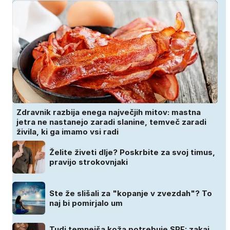
Zdravnik razbija enega največjih mitov: mastna
jetra ne nastanejo zaradi slanine, temveč zaradi
živila, ki ga imamo vsi radi
Želite živeti dlje? Poskrbite za svoj timus,
pravijo strokovnjaki
Ste že slišali za "kopanje v zvezdah"? To
naj bi pomirjalo um
Tudi temnejša koža potrebuje SPF: zakaj