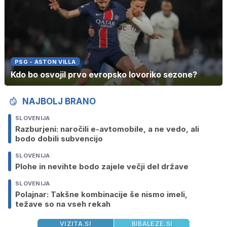
PSG - ASTON VILLA
Kdo bo osvojil prvo evropsko lovoriko sezone?
NAJBOLJ BRANO
SLOVENIJA
Razburjeni: naročili e-avtomobile, a ne vedo, ali
bodo dobili subvencijo
SLOVENIJA
Plohe in nevihte bodo zajele večji del države
SLOVENIJA
Polajnar: Takšne kombinacije še nismo imeli,
težave so na vseh rekah
VIZITA.SI
BIBALEZE.SI