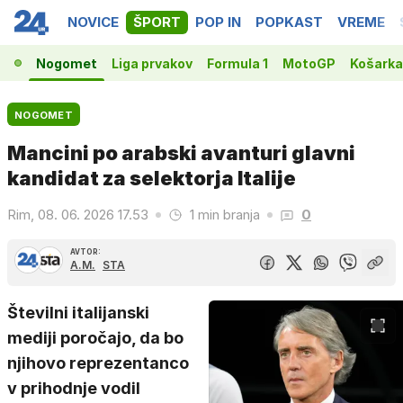
NOVICE
ŠPORT
POP IN
POPKAST
VREME
Nogomet
Liga prvakov
Formula 1
MotoGP
Košarka
NOGOMET
Mancini po arabski avanturi glavni
kandidat za selektorja Italije
Rim, 08. 06. 2026 17.53
1 min branja
0
AVTOR:
A.M.
STA
Številni italijanski
mediji poročajo, da bo
njihovo reprezentanco
v prihodnje vodil