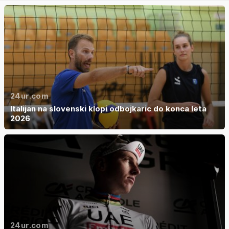
24ur.com
Italijan na slovenski klopi odbojkaric do konca leta
2026
24ur.com