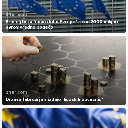
24ur.com
Bruselj bi za 'novo dobo Evrope' rezal 2000 milijard
evrov vredno pogačo
24ur.com
Država februarja v izdajo 'ljudskih obveznic'