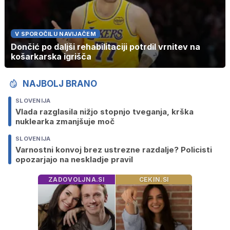
V SPOROČILU NAVIJAČEM
Dončić po daljši rehabilitaciji potrdil vrnitev na
košarkarska igrišča
NAJBOLJ BRANO
SLOVENIJA
Vlada razglasila nižjo stopnjo tveganja, krška
nuklearka zmanjšuje moč
SLOVENIJA
Varnostni konvoj brez ustrezne razdalje? Policisti
opozarjajo na neskladje pravil
ZADOVOLJNA.SI
CEKIN.SI