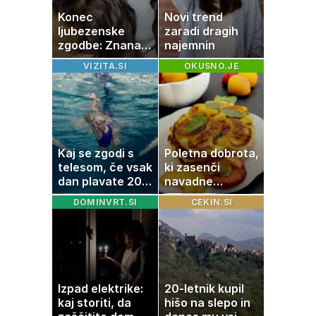
Konec
Novi trend
ljubezenske
zaradi dragih
zgodbe: Znana
najemnin
Slovenka
VIZITA.SI
OKUSNO.JE
potrdila razhod
z dolgoletnim
partnerjem
Kaj se zgodi s
Poletna dobrota,
telesom, če vsak
ki zasenči
dan plavate 20
navadne
minut? Učinki, ki
palačinke
DOMINVRT.SI
CEKIN.SI
jih morda ne
pričakujete
Izpad elektrike:
20-letnik kupil
kaj storiti, da
hišo na slepo in