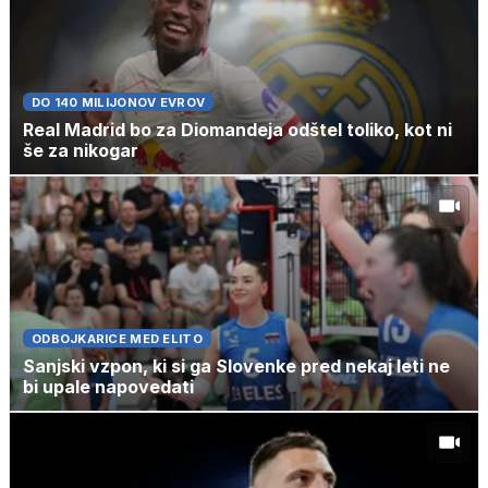
DO 140 MILIJONOV EVROV
Real Madrid bo za Diomandeja odštel toliko, kot ni
še za nikogar
ODBOJKARICE MED ELITO
Sanjski vzpon, ki si ga Slovenke pred nekaj leti ne
bi upale napovedati