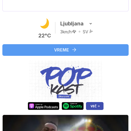
Nova hrvaška serija
Ljubljana
3km/h
SV
22°C
VREME