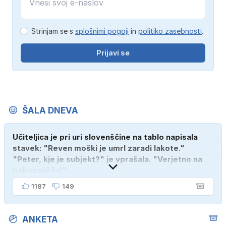
Strinjam se s
splošnimi pogoji
in
politiko zasebnosti
.
Prijavi se
ŠALA DNEVA
Učiteljica je pri uri slovenščine na tablo napisala
stavek: "Reven moški je umrl zaradi lakote."
"Peter, kje je subjekt?" je vprašala. "Verjetno na
pokopališču!"
1187
149
ANKETA