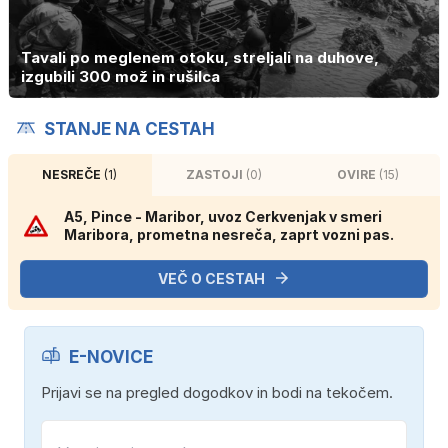
Tavali po meglenem otoku, streljali na duhove,
izgubili 300 mož in rušilca
STANJE NA CESTAH
NESREČE
(1)
ZASTOJI
(0)
OVIRE
(15)
A5, Pince - Maribor, uvoz Cerkvenjak v smeri
Maribora, prometna nesreča, zaprt vozni pas.
VEČ O CESTAH
E-NOVICE
Prijavi se na pregled dogodkov in bodi na tekočem.