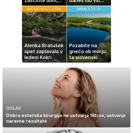
zaščitite dom,
danes mu vsi
hrano in
zavidajo
MOSKISVET.COM
BIBALEZE.SI
elektronske
naprave
Alenka Bratušek
Pozabite na
spet zaplavala v
gnečo ob morju:
ledeni Kokri
ta slovenski
kotiček je pravi
raj za družine
OGLAS
Dobra estetska kirurgija ne ustvarja filtrov, ustvarja
naravne rezultate