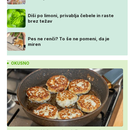
Diši po limoni, privablja čebele in raste
brez težav
Pes ne renči? To še ne pomeni, da je
miren
OKUSNO