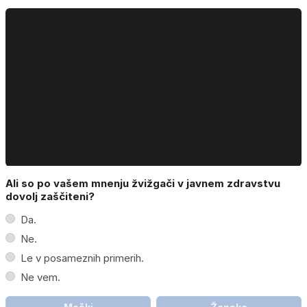
Ali so po vašem mnenju žvižgači v javnem zdravstvu
dovolj zaščiteni?
Da.
Ne.
Le v posameznih primerih.
Ne vem.