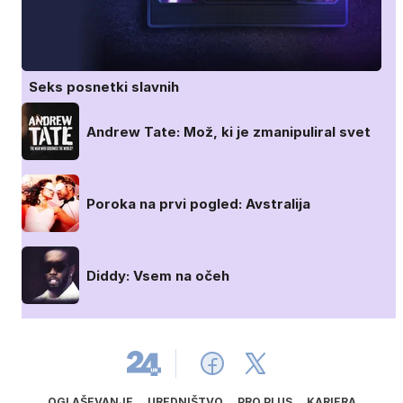
Seks posnetki slavnih
Andrew Tate: Mož, ki je zmanipuliral svet
Poroka na prvi pogled: Avstralija
Diddy: Vsem na očeh
OGLAŠEVANJE
UREDNIŠTVO
PRO PLUS
KARIERA