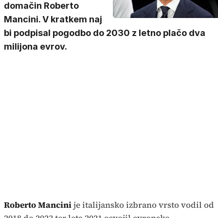
domačin Roberto
Mancini. V kratkem naj
bi podpisal pogodbo do 2030 z letno plačo dva
milijona evrov.
Roberto Mancini
je italijansko izbrano vrsto vodil od