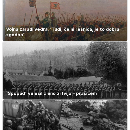
Vojna zaradi vedra: 'Tudi, če ni resnica, je to dobra
zgodba'
'Spopad' velesil z eno žrtvijo – prašičem