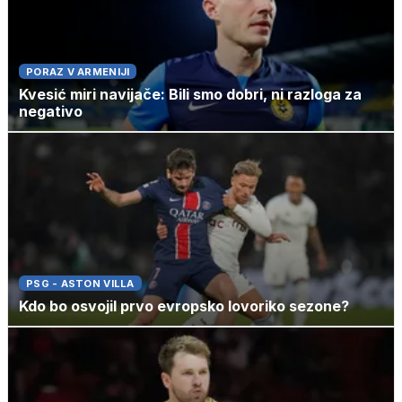
PORAZ V ARMENIJI
Kvesić miri navijače: Bili smo dobri, ni razloga za
negativo
PSG - ASTON VILLA
Kdo bo osvojil prvo evropsko lovoriko sezone?