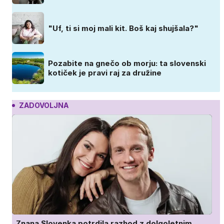
"Uf, ti si moj mali kit. Boš kaj shujšala?"
Pozabite na gnečo ob morju: ta slovenski
kotiček je pravi raj za družine
ZADOVOLJNA
Znana Slovenka potrdila razhod z dolgoletnim