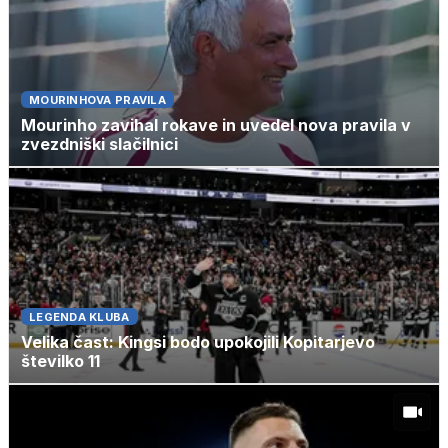
MOURINHOVA PRAVILA
Mourinho zavihal rokave in uvedel nova pravila v
zvezdniški slačilnici
LEGENDA KLUBA
Velika čast: Kingsi bodo upokojili Kopitarjevo
številko 11