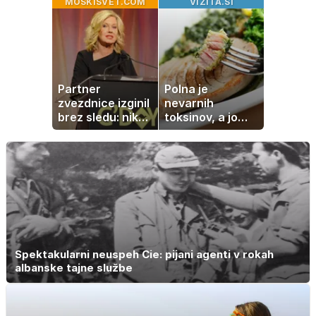
MOSKISVET.COM
VIZITA.SI
svežine
rasti, cvetenju in
negi vrtnic
Partner
Polna je
zvezdnice izginil
nevarnih
brez sledu: nikoli
toksinov, a jo
ga niso našli,
imamo vsi radi:
nato je prišla še
to je najbolj
ena tragedija
nezdrava riba, ki
jo mnogi redno
uživajo
Spektakularni neuspeh Cie: pijani agenti v rokah
albanske tajne službe