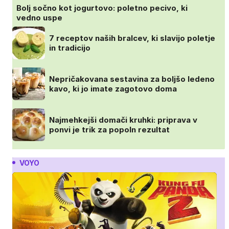
Bolj sočno kot jogurtovo: poletno pecivo, ki
vedno uspe
7 receptov naših bralcev, ki slavijo poletje
in tradicijo
Nepričakovana sestavina za boljšo ledeno
kavo, ki jo imate zagotovo doma
Najmehkejši domači kruhki: priprava v
ponvi je trik za popoln rezultat
VOYO