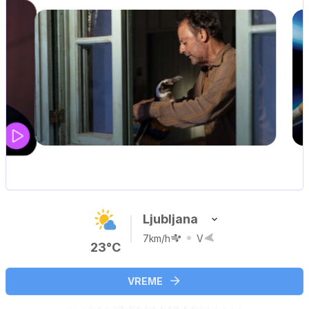
UEFA SUPERPOKAL
V živo na VOYO: sreda ob 20.30
…
Ljubljana
7km/h
V
23°C
VREME