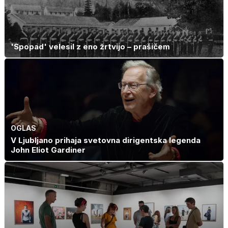
'Spopad' velesil z eno žrtvijo – prašičem
OGLAS
V Ljubljano prihaja svetovna dirigentska legenda
John Eliot Gardiner