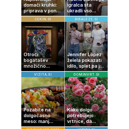
domači kruhki:
igralca sta
priprava v ponvi
ukradli vso
je trik za popoln
pozornost
CEKIN.SI
BIBALEZE.SI
rezultat
Otroci
Jennifer Lopez
bogatašev
želela pokazati
množično
idilo, splet pa je
prodajajo
razburila ena
VIZITA.SI
DOMINVRT.SI
družinske
stvar
zbirke: raje imajo
denar kot
umetnine
Pozabite na
Kako dolgo
dolgočasno
potrebujejo
meso: manj
vrtnice, da
maščobe, več
zrastejo? Vse o