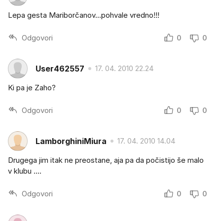
Lepa gesta Mariborčanov...pohvale vredno!!!
Odgovori
0
0
User462557
17. 04. 2010 22.24
Ki pa je Zaho?
Odgovori
0
0
LamborghiniMiura
17. 04. 2010 14.04
Drugega jim itak ne preostane, aja pa da počistijo še malo
v klubu ....
Odgovori
0
0