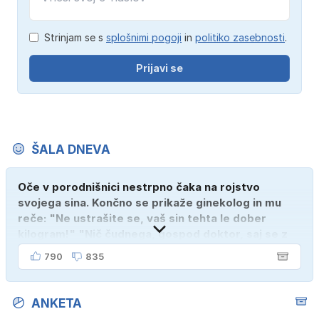
Strinjam se s
splošnimi pogoji
in
politiko zasebnosti
.
Prijavi se
ŠALA DNEVA
Oče v porodnišnici nestrpno čaka na rojstvo
svojega sina. Končno se prikaže ginekolog in mu
reče: "Ne ustrašite se, vaš sin tehta le dober
kilogram!" "Nič čudnega, gospod doktor, saj se z
ženo poznava šele tri mesece."
790
835
ANKETA