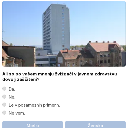
Ali so po vašem mnenju žvižgači v javnem zdravstvu
dovolj zaščiteni?
Da.
Ne.
Le v posameznih primerih.
Ne vem.
Moški
Ženska