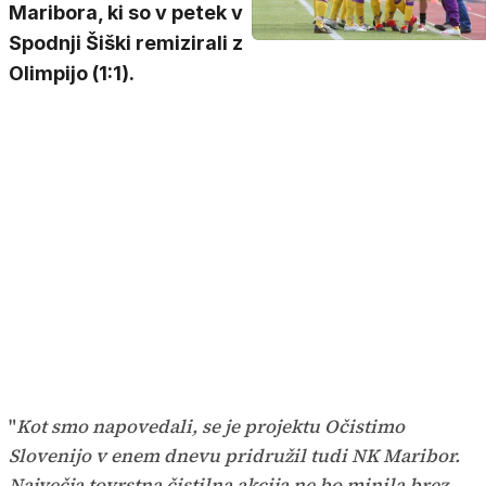
Maribora, ki so v petek v
Spodnji Šiški remizirali z
Olimpijo (1:1).
"
Kot smo napovedali, se je projektu Očistimo
Slovenijo v enem dnevu pridružil tudi NK Maribor.
Največja tovrstna čistilna akcija ne bo minila brez