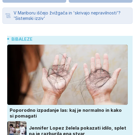
V Mariboru iščejo žvižgača in 'skrivajo nepravilnosti'?
'Sistemski izziv'
BIBALEZE
Poporodno izpadanje las: kaj je normalno in kako
si pomagati
Jennifer Lopez želela pokazati idilo, splet
pa je razburila ena stvar