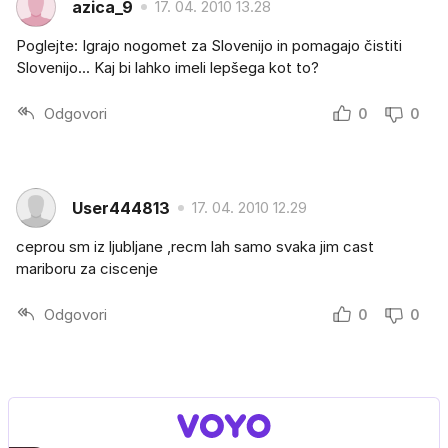
azica_9
17. 04. 2010 13.28
Poglejte: Igrajo nogomet za Slovenijo in pomagajo čistiti
Slovenijo... Kaj bi lahko imeli lepšega kot to?
Odgovori
0
0
User444813
17. 04. 2010 12.29
ceprou sm iz ljubljane ,recm lah samo svaka jim cast
mariboru za ciscenje
Odgovori
0
0