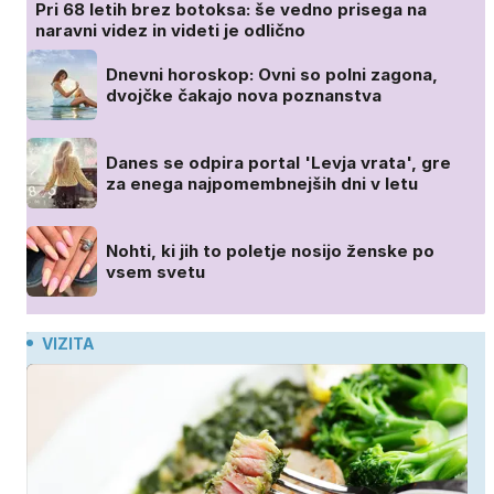
Pri 68 letih brez botoksa: še vedno prisega na
naravni videz in videti je odlično
Dnevni horoskop: Ovni so polni zagona,
dvojčke čakajo nova poznanstva
Danes se odpira portal 'Levja vrata', gre
za enega najpomembnejših dni v letu
Nohti, ki jih to poletje nosijo ženske po
vsem svetu
VIZITA