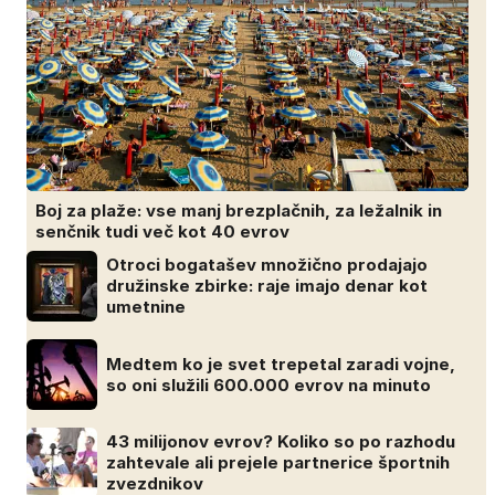
Boj za plaže: vse manj brezplačnih, za ležalnik in
senčnik tudi več kot 40 evrov
Otroci bogatašev množično prodajajo
družinske zbirke: raje imajo denar kot
umetnine
Medtem ko je svet trepetal zaradi vojne,
so oni služili 600.000 evrov na minuto
43 milijonov evrov? Koliko so po razhodu
zahtevale ali prejele partnerice športnih
zvezdnikov