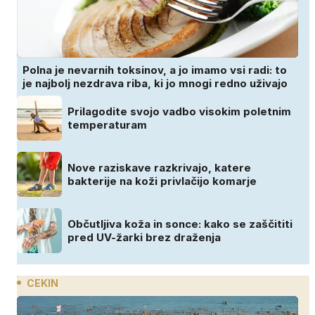
Polna je nevarnih toksinov, a jo imamo vsi radi: to
je najbolj nezdrava riba, ki jo mnogi redno uživajo
Prilagodite svojo vadbo visokim poletnim
temperaturam
Nove raziskave razkrivajo, katere
bakterije na koži privlačijo komarje
Občutljiva koža in sonce: kako se zaščititi
pred UV-žarki brez draženja
CEKIN