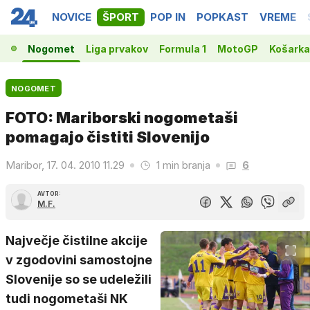
NOVICE
ŠPORT
POP IN
POPKAST
VREME
Nogomet
Liga prvakov
Formula 1
MotoGP
Košarka
NOGOMET
FOTO: Mariborski nogometaši
pomagajo čistiti Slovenijo
Maribor, 17. 04. 2010 11.29
1 min branja
6
AVTOR:
M.F.
Največje čistilne akcije
v zgodovini samostojne
Slovenije so se udeležili
tudi nogometaši NK