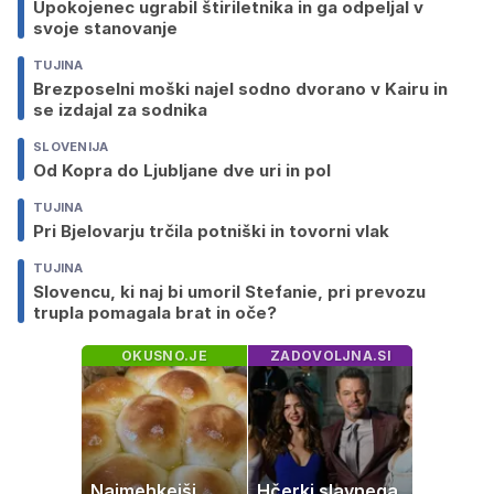
Upokojenec ugrabil štiriletnika in ga odpeljal v
svoje stanovanje
TUJINA
Brezposelni moški najel sodno dvorano v Kairu in
se izdajal za sodnika
SLOVENIJA
Od Kopra do Ljubljane dve uri in pol
TUJINA
Pri Bjelovarju trčila potniški in tovorni vlak
TUJINA
Slovencu, ki naj bi umoril Stefanie, pri prevozu
trupla pomagala brat in oče?
OKUSNO.JE
ZADOVOLJNA.SI
Najmehkejši
Hčerki slavnega