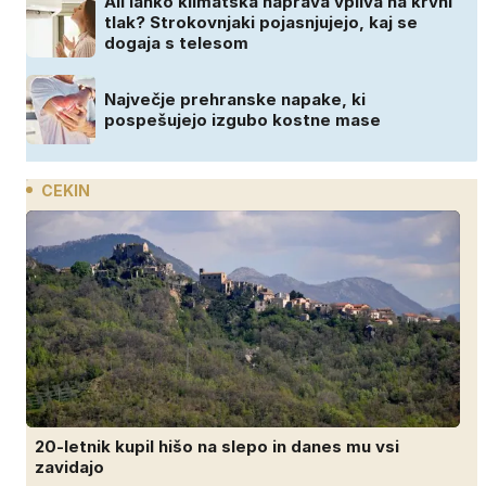
Ali lahko klimatska naprava vpliva na krvni
tlak? Strokovnjaki pojasnjujejo, kaj se
dogaja s telesom
Največje prehranske napake, ki
pospešujejo izgubo kostne mase
CEKIN
20-letnik kupil hišo na slepo in danes mu vsi
zavidajo