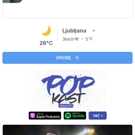
3. sezona dokumentarne serije
Ljubljana
3km/h
S
26°C
VREME