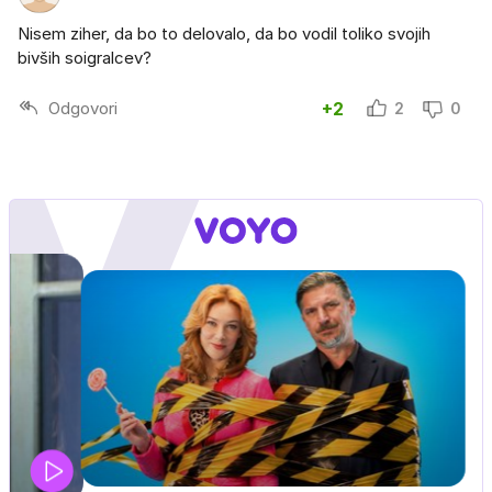
Nisem ziher, da bo to delovalo, da bo vodil toliko svojih
bivših soigralcev?
Odgovori
+2
2
0
DOSJE JARAK