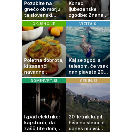
Pozabite na
Konec
gnečo ob morju:
ljubezenske
ta slovenski
zgodbe: Znana
kotiček je pravi
Slovenka
OKUSNO.JE
VIZITA.SI
raj za družine
potrdila razhod
z dolgoletnim
partnerjem
Poletna dobrota,
Kaj se zgodi s
ki zasenči
telesom, če vsak
navadne
dan plavate 20
palačinke
minut? Učinki, ki
DOMINVRT.SI
CEKIN.SI
jih morda ne
pričakujete
Izpad elektrike:
20-letnik kupil
kaj storiti, da
hišo na slepo in
zaščitite dom,
danes mu vsi