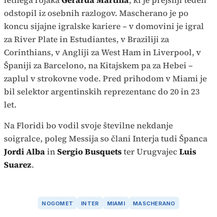
letnega rojaka
Gerarda Martina
, ki je prejšnji teden
odstopil iz osebnih razlogov. Mascherano je po
koncu sijajne igralske kariere – v domovini je igral
za River Plate in Estudiantes, v Braziliji za
Corinthians, v Angliji za West Ham in Liverpool, v
Španiji za Barcelono, na Kitajskem pa za Hebei –
zaplul v strokovne vode. Pred prihodom v Miami je
bil selektor argentinskih reprezentanc do 20 in 23
let.
Na Floridi bo vodil svoje številne nekdanje
soigralce, poleg Messija so člani Interja tudi Španca
Jordi Alba
in
Sergio Busquets
ter Urugvajec
Luis
Suarez
.
NOGOMET
INTER
MIAMI
MASCHERANO