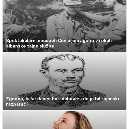
Spektakularni neuspeh Cie: pijani agenti v rokah
albanske tajne službe
Zgodba, ki še danes buri duhove: kdo je bil rojanski
razparač?