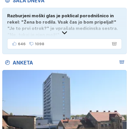
ŠALA DNEVA
Razburjeni moški glas je poklical porodnišnico in
rekel: "Žena bo rodila. Vsak čas jo bom pripeljal!"
"Je to prvi otrok?" je vprašala medicinska sestra.
"Ne, tukaj je njen mož!"
646
1098
ANKETA