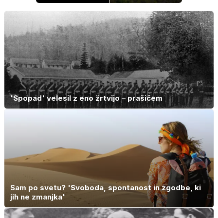
hrano in
zavidajo
elektronske
naprave
'Spopad' velesil z eno žrtvijo – prašičem
Sam po svetu? 'Svoboda, spontanost in zgodbe, ki
jih ne zmanjka'