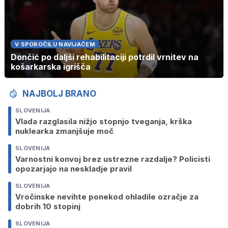
V SPOROČILU NAVIJAČEM
Dončić po daljši rehabilitaciji potrdil vrnitev na
košarkarska igrišča
NAJBOLJ BRANO
SLOVENIJA
Vlada razglasila nižjo stopnjo tveganja, krška
nuklearka zmanjšuje moč
SLOVENIJA
Varnostni konvoj brez ustrezne razdalje? Policisti
opozarjajo na neskladje pravil
SLOVENIJA
Vročinske nevihte ponekod ohladile ozračje za
dobrih 10 stopinj
SLOVENIJA