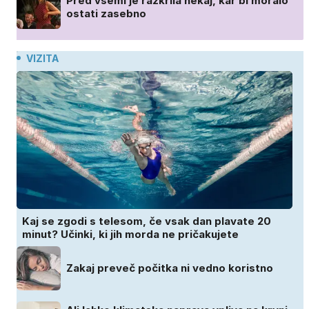
Pred vsemi je razkrila nekaj, kar bi moralo
ostati zasebno
VIZITA
Kaj se zgodi s telesom, če vsak dan plavate 20
minut? Učinki, ki jih morda ne pričakujete
Zakaj preveč počitka ni vedno koristno