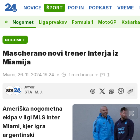
NOVICE
ŠPORT
POP IN
POPKAST
VREME
Nogomet
Liga prvakov
Formula 1
MotoGP
Košarka
NOGOMET
Mascherano novi trener Interja iz
Miamija
Miami, 26. 11. 2024 19.24
1 min branja
1
AVTOR:
STA
M.J.
Ameriška nogometna
ekipa v ligi MLS Inter
Miami, kjer igra
argentinski