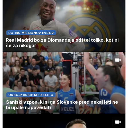
DO 140 MILIJONOV EVROV
Real Madrid bo za Diomandeja odštel toliko, kot ni
še za nikogar
ODBOJKARICE MED ELITO
Sanjski vzpon, ki si ga Slovenke pred nekaj leti ne
bi upale napovedati