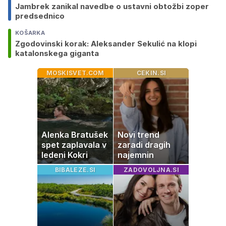
Jambrek zanikal navedbe o ustavni obtožbi zoper
predsednico
KOŠARKA
Zgodovinski korak: Aleksander Sekulić na klopi
katalonskega giganta
MOSKISVET.COM
CEKIN.SI
Alenka Bratušek
Novi trend
spet zaplavala v
zaradi dragih
ledeni Kokri
najemnin
BIBALEZE.SI
ZADOVOLJNA.SI