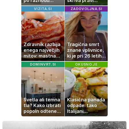
po razhodu
skriva pravi
zahtevale ali
naravni čudež:
VIZITA.SI
ZADOVOLJNA.SI
prejele
izlet, ki bo
partnerice
navdušil otroke
športnih
zvezdnikov
Zdravnik razbija
Tragična smrt
enega največjih
znane vplivnice,
mitov: mastna
ki je pri 26 letih
jetra ne
izgubila boj z
DOMINVRT.SI
OKUSNO.JE
nastanejo zaradi
boleznijo
slanine, temveč
zaradi živila, ki
ga imamo vsi
radi
Svetla ali temna
Klasična panada
tla? Kako izbrati
odpade: tako
popoln odtenek
Italijani
za vaš dom
pripravijo
slastne ocvrte
bučke