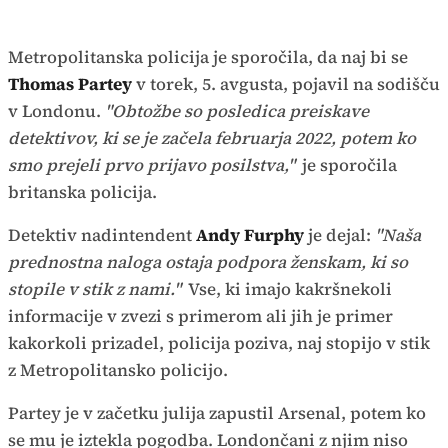
Metropolitanska policija je sporočila, da naj bi se
Thomas Partey
v torek, 5. avgusta, pojavil na sodišču
v Londonu.
"Obtožbe so posledica preiskave
detektivov, ki se je začela februarja 2022, potem ko
smo prejeli prvo prijavo posilstva,"
je sporočila
britanska policija.
Detektiv nadintendent
Andy Furphy
je dejal:
"Naša
prednostna naloga ostaja podpora ženskam, ki so
stopile v stik z nami."
Vse, ki imajo kakršnekoli
informacije v zvezi s primerom ali jih je primer
kakorkoli prizadel, policija poziva, naj stopijo v stik
z Metropolitansko policijo.
Partey je v začetku julija zapustil Arsenal, potem ko
se mu je iztekla pogodba. Londončani z njim niso