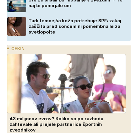
naj bi pomirjalo um
Tudi temnejša koža potrebuje SPF: zakaj
zaščita pred soncem ni pomembna le za
svetlopolte
CEKIN
43 milijonov evrov? Koliko so po razhodu
zahtevale ali prejele partnerice športnih
zvezdnikov