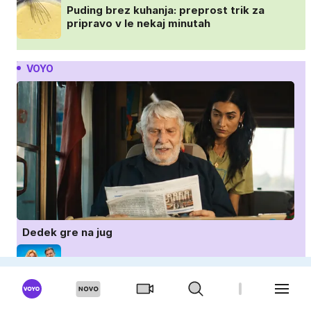
Puding brez kuhanja: preprost trik za
pripravo v le nekaj minutah
VOYO
Dedek gre na jug
IQ 160