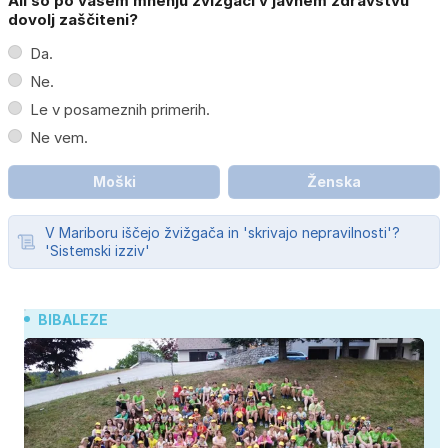
Ali so po vašem mnenju žvižgači v javnem zdravstvu
dovolj zaščiteni?
Da.
Ne.
Le v posameznih primerih.
Ne vem.
Moški
Ženska
V Mariboru iščejo žvižgača in 'skrivajo nepravilnosti'?
'Sistemski izziv'
BIBALEZE