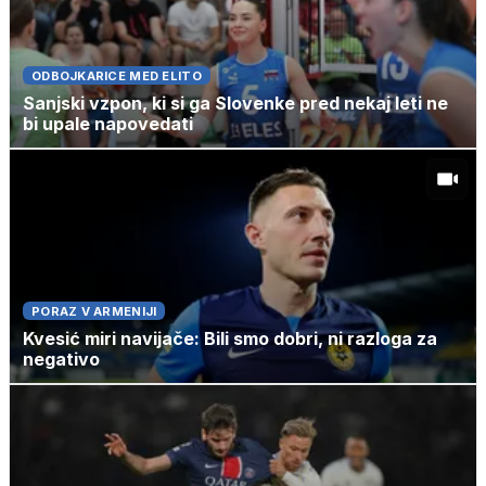
ODBOJKARICE MED ELITO
Sanjski vzpon, ki si ga Slovenke pred nekaj leti ne
bi upale napovedati
PORAZ V ARMENIJI
Kvesić miri navijače: Bili smo dobri, ni razloga za
negativo