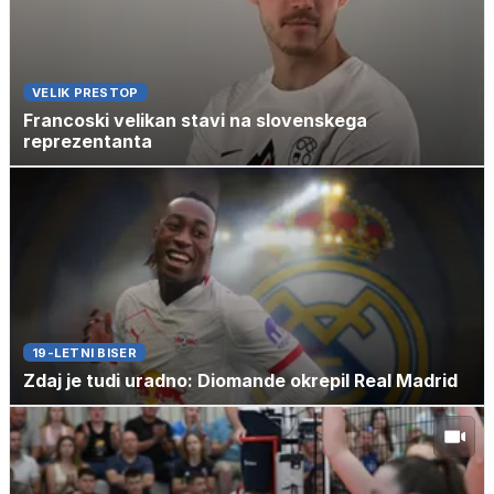
VELIK PRESTOP
Francoski velikan stavi na slovenskega
reprezentanta
19-LETNI BISER
Zdaj je tudi uradno: Diomande okrepil Real Madrid