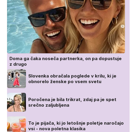
Doma ga čaka noseča partnerka, on pa dopustuje
z drugo
Slovenka obračala poglede v krilu, ki je
obnorelo ženske po vsem svetu
Poročena je bila trikrat, zdaj pa je spet
srečno zaljubljena
To je pijača, ki jo letošnje poletje naročajo
vsi - nova poletna klasika