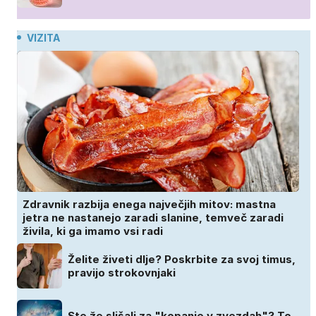
VIZITA
Zdravnik razbija enega največjih mitov: mastna
jetra ne nastanejo zaradi slanine, temveč zaradi
živila, ki ga imamo vsi radi
Želite živeti dlje? Poskrbite za svoj timus,
pravijo strokovnjaki
Ste že slišali za "kopanje v zvezdah"? To