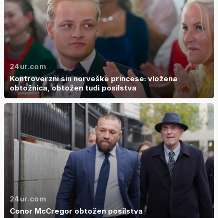
24ur.com
Kontroverzni sin norveške princese: vložena
obtožnica, obtožen tudi posilstva
24ur.com
Conor McCregor obtožen posilstva