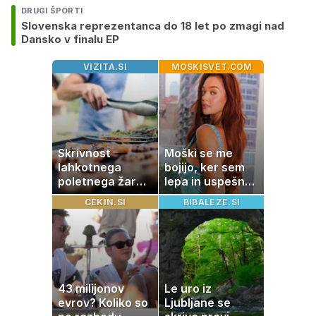
DRUGI ŠPORTI
Slovenska reprezentanca do 18 let po zmagi nad
Dansko v finalu EP
VIZITA.SI
MOSKISVET.COM
Skrivnost
Moški se me
lahkotnega
bojijo, ker sem
poletnega žara,
lepa in uspešna:
po katerem ne
Misica razkrila,
CEKIN.SI
BIBALEZE.SI
boste
zakaj je še
potrebovali
vedno samska
popoldanskega
spanca
43 milijonov
Le uro iz
evrov? Koliko so
Ljubljane se