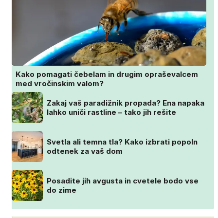
Kako pomagati čebelam in drugim opraševalcem
med vročinskim valom?
Zakaj vaš paradižnik propada? Ena napaka
lahko uniči rastline – tako jih rešite
Svetla ali temna tla? Kako izbrati popoln
odtenek za vaš dom
Posadite jih avgusta in cvetele bodo vse
do zime