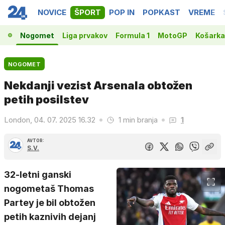
NOVICE
ŠPORT
POP IN
POPKAST
VREME
Nogomet
Liga prvakov
Formula 1
MotoGP
Košarka
NOGOMET
Nekdanji vezist Arsenala obtožen
petih posilstev
London, 04. 07. 2025 16.32
1 min branja
1
AVTOR:
S.V.
32-letni ganski
nogometaš Thomas
Partey je bil obtožen
petih kaznivih dejanj