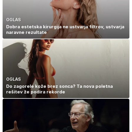
OGLAS
Dobra estetska kirurgija ne ustvarja filtrov, ustvarja
naravne rezultate
OGLAS
Do zagorele kože brez sonca? Ta nova poletna
rešitev že podira rekorde