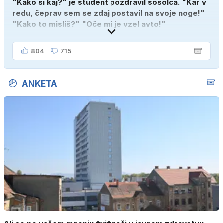
"Kako si kaj?" je študent pozdravil sošolca. "Kar v
redu, čeprav sem se zdaj postavil na svoje noge!"
"Kako to misliš?" "Oče mi je vzel avto!"
804
715
ANKETA