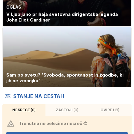
OGLAS
V Ljubljano prihaja svetovna dirigentska legenda
John Eliot Gardiner
Sam po svetu? 'Svoboda, spontanost in zgodbe, ki
jih ne zmanjka'
STANJE NA CESTAH
NESREČE
(0)
ZASTOJI
(0)
OVIRE
(18)
Trenutno ne beležimo nesreč 😎