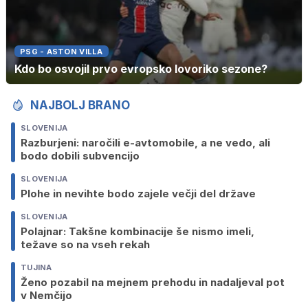
PSG - ASTON VILLA
Kdo bo osvojil prvo evropsko lovoriko sezone?
NAJBOLJ BRANO
SLOVENIJA
Razburjeni: naročili e-avtomobile, a ne vedo, ali
bodo dobili subvencijo
SLOVENIJA
Plohe in nevihte bodo zajele večji del države
SLOVENIJA
Polajnar: Takšne kombinacije še nismo imeli,
težave so na vseh rekah
TUJINA
Ženo pozabil na mejnem prehodu in nadaljeval pot
v Nemčijo