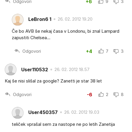
Odgovori
+6
9
3
LeBron6 1
26. 02. 2012 19.20
Če bo AVB še nekaj časa v Londonu, bi znal Lampard
zapustiti Chelsea...
Odgovori
+4
7
3
User110532
26. 02. 2012 18.57
Kaj še nisi slišal za google? Zanetti je star 38 let
Odgovori
-6
2
8
User450357
26. 02. 2012 19.03
teliček vprašal sem za nastope ne po letih Zanetija