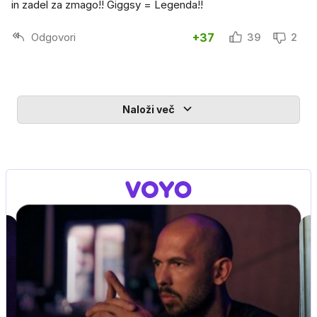
in zadel za zmago!! Giggsy = Legenda!!
Odgovori
+37
39
2
Naloži več