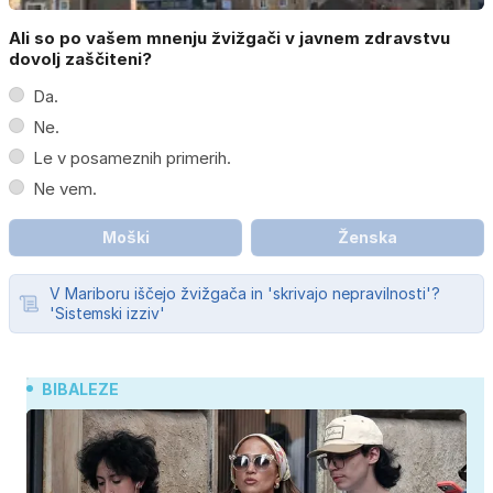
Ali so po vašem mnenju žvižgači v javnem zdravstvu
dovolj zaščiteni?
Da.
Ne.
Le v posameznih primerih.
Ne vem.
Moški
Ženska
V Mariboru iščejo žvižgača in 'skrivajo nepravilnosti'?
'Sistemski izziv'
BIBALEZE