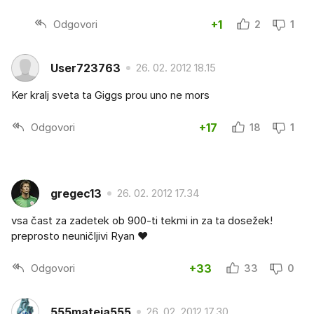
Odgovori
+1
2
1
User723763
26. 02. 2012 18.15
Ker kralj sveta ta Giggs prou uno ne mors
Odgovori
+17
18
1
gregec13
26. 02. 2012 17.34
vsa čast za zadetek ob 900-ti tekmi in za ta dosežek!
preprosto neuničljivi Ryan ♥
Odgovori
+33
33
0
555mateja555
26. 02. 2012 17.30