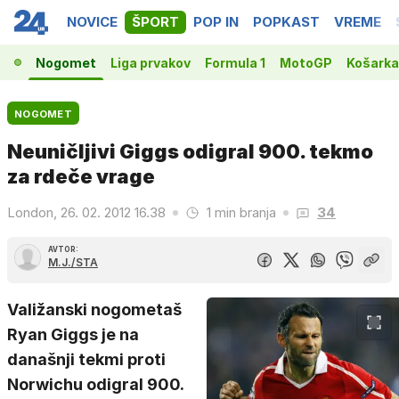
NOVICE
ŠPORT
POP IN
POPKAST
VREME
Nogomet
Liga prvakov
Formula 1
MotoGP
Košarka
NOGOMET
Neuničljivi Giggs odigral 900. tekmo
za rdeče vrage
London, 26. 02. 2012 16.38
1 min branja
34
AVTOR:
M.J./STA
Valižanski nogometaš
Ryan Giggs je na
današnji tekmi proti
Norwichu odigral 900.