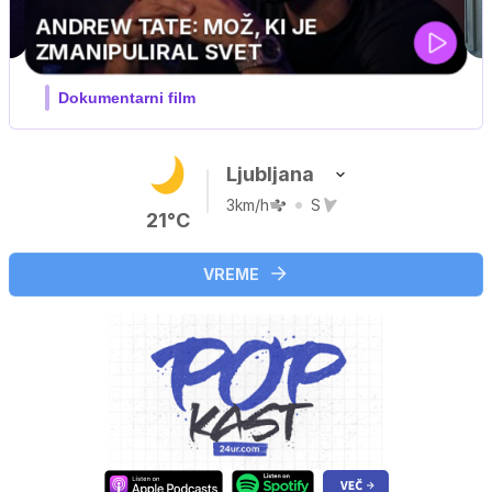
MOJ PRIJATELJ PINGVIN
Film meseca / družinski, pustolovski
Ljubljana
3km/h
S
21°C
VREME