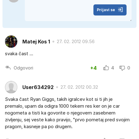
Prijavi se
Matej Kos 1
27. 02. 2012 09.56
svaka čast ...
Odgovori
+4
4
0
User634292
27. 02. 2012 00.32
Svaka čast Ryan Giggs, takih igralcev kot si ti jih je
premalo, upam da odigra 1000 tekem res ker on je car
nogometa a tisti ka govorite o njegovem zasebnem
zivljenju, sej veste kako pravijo, "prvo pometaj pred svojim
pragom, kasneje pa po drugem.