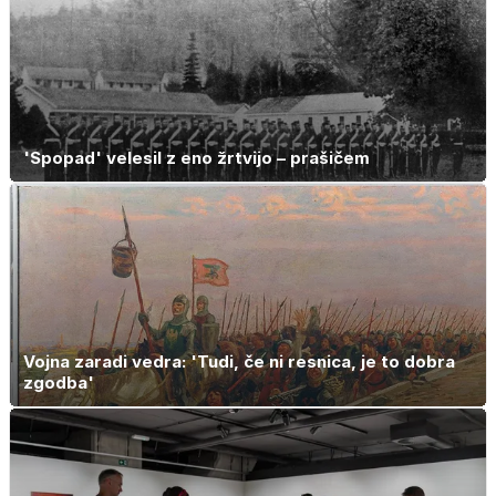
'Spopad' velesil z eno žrtvijo – prašičem
Vojna zaradi vedra: 'Tudi, če ni resnica, je to dobra
zgodba'