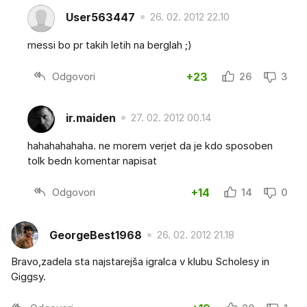
User563447
26. 02. 2012 22.10
messi bo pr takih letih na berglah ;)
Odgovori
+23
26
3
ir.maiden
27. 02. 2012 00.14
hahahahahaha. ne morem verjet da je kdo sposoben
tolk bedn komentar napisat
Odgovori
+14
14
0
GeorgeBest1968
26. 02. 2012 21.18
Bravo,zadela sta najstarejša igralca v klubu Scholesy in
Giggsy.