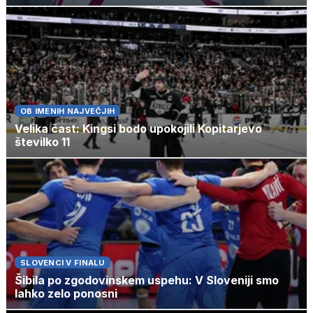
OB IMENIH NAJVEČJIH
Velika čast: Kingsi bodo upokojili Kopitarjevo
številko 11
SLOVENCI V FINALU
Šibila po zgodovinskem uspehu: V Sloveniji smo
lahko zelo ponosni