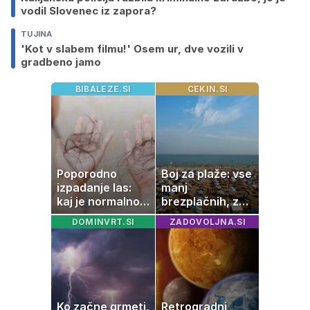
vodil Slovenec iz zapora?
TUJINA
'Kot v slabem filmu!' Osem ur, dve vozili v
gradbeno jamo
BIBALEZE.SI
CEKIN.SI
Poporodno
Boj za plaže: vse
izpadanje las:
manj
kaj je normalno
brezplačnih, za
in kako si
ležalnik in
DOMINVRT.SI
ZADOVOLJNA.SI
pomagati
senčnik tudi več
kot 40 evrov
Ko začne grmeti,
Retrogradni