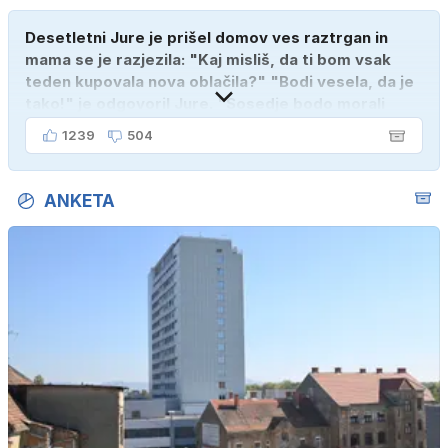
Desetletni Jure je prišel domov ves raztrgan in
mama se je razjezila: "Kaj misliš, da ti bom vsak
teden kupovala nova oblačila?" "Bodi vesela, da je
tako!" je odgovoril Jure. "Sosedje bodo morali
kupiti novega sina, tako sem ga prebutal!"
1239
504
ANKETA