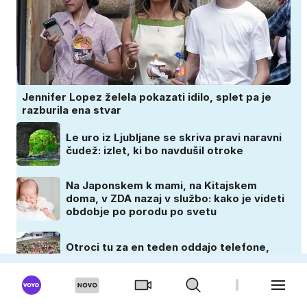
Jennifer Lopez želela pokazati idilo, splet pa je
razburila ena stvar
Le uro iz Ljubljane se skriva pravi naravni
čudež: izlet, ki bo navdušil otroke
Na Japonskem k mami, na Kitajskem
doma, v ZDA nazaj v službo: kako je videti
obdobje po porodu po svetu
Otroci tu za en teden oddajo telefone,
nato pa se zgodi nekaj nepričakovanega
ZADOVOLJNA