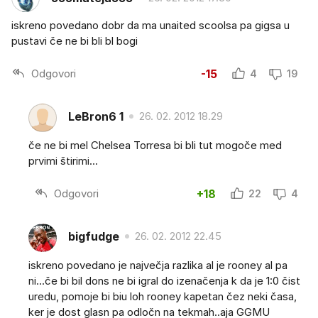
iskreno povedano dobr da ma unaited scoolsa pa gigsa u
pustavi če ne bi bli bl bogi
Odgovori
-15
4
19
LeBron6 1
26. 02. 2012 18.29
če ne bi mel Chelsea Torresa bi bli tut mogoče med
prvimi štirimi...
Odgovori
+18
22
4
bigfudge
26. 02. 2012 22.45
iskreno povedano je največja razlika al je rooney al pa
ni...če bi bil dons ne bi igral do izenačenja k da je 1:0 čist
uredu, pomoje bi biu loh rooney kapetan čez neki časa,
ker je dost glasn pa odločn na tekmah..aja GGMU