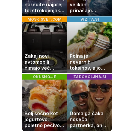
naredite najprej
velikani
to: strokovnjaki
prinašajo
opozarjajo na
pomembne
MOSKISVET.COM
VIZITA.SI
pogosto napako
premike – kaj
pomeni, da so
Saturn, Neptun
in Pluton hkrati
retrogradni?
Zakaj novi
Polna je
avtomobili
nevarnih
nimajo več
toksinov, a jo
rezervne gume?
imamo vsi radi:
OKUSNO.JE
ZADOVOLJNA.SI
to je najbolj
nezdrava riba, ki
jo mnogi redno
uživajo
Bolj sočno kot
Doma ga čaka
jogurtovo:
noseča
poletno pecivo,
partnerka, on pa
ki vedno uspe
dopustuje z