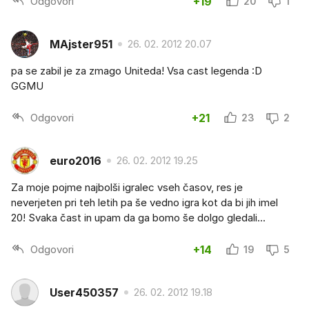
Odgovori
+19
20
1
MAjster951
26. 02. 2012 20.07
pa se zabil je za zmago Uniteda! Vsa cast legenda :D
GGMU
Odgovori
+21
23
2
euro2016
26. 02. 2012 19.25
Za moje pojme najbolši igralec vseh časov, res je
neverjeten pri teh letih pa še vedno igra kot da bi jih imel
20! Svaka čast in upam da ga bomo še dolgo gledali...
Odgovori
+14
19
5
User450357
26. 02. 2012 19.18