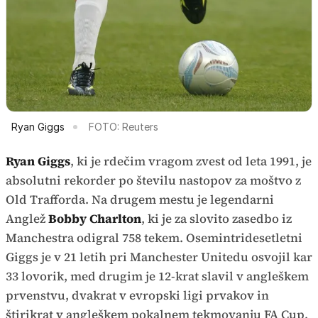
Ryan Giggs
FOTO: Reuters
Ryan Giggs
, ki je rdečim vragom zvest od leta 1991, je
absolutni rekorder po številu nastopov za moštvo z
Old Trafforda. Na drugem mestu je legendarni
Anglež
Bobby Charlton
, ki je za slovito zasedbo iz
Manchestra odigral 758 tekem. Osemintridesetletni
Giggs je v 21 letih pri Manchester Unitedu osvojil kar
33 lovorik, med drugim je 12-krat slavil v angleškem
prvenstvu, dvakrat v evropski ligi prvakov in
štirikrat v angleškem pokalnem tekmovanju FA Cup.