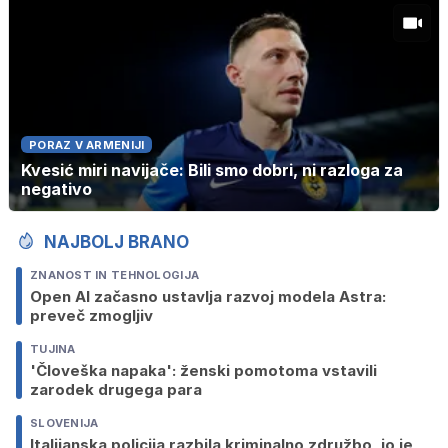
PORAZ V ARMENIJI
Kvesić miri navijače: Bili smo dobri, ni razloga za
negativo
NAJBOLJ BRANO
ZNANOST IN TEHNOLOGIJA
Open AI začasno ustavlja razvoj modela Astra:
preveč zmogljiv
TUJINA
'Človeška napaka': ženski pomotoma vstavili
zarodek drugega para
SLOVENIJA
Italijanska policija razbila kriminalno združbo, jo je