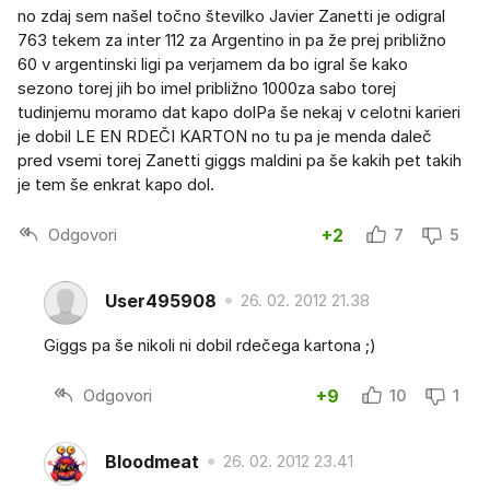
no zdaj sem našel točno številko Javier Zanetti je odigral
763 tekem za inter 112 za Argentino in pa že prej približno
60 v argentinski ligi pa verjamem da bo igral še kako
sezono torej jih bo imel približno 1000za sabo torej
tudinjemu moramo dat kapo dolPa še nekaj v celotni karieri
je dobil LE EN RDEČI KARTON no tu pa je menda daleč
pred vsemi torej Zanetti giggs maldini pa še kakih pet takih
je tem še enkrat kapo dol.
Odgovori
+2
7
5
User495908
26. 02. 2012 21.38
Giggs pa še nikoli ni dobil rdečega kartona ;)
Odgovori
+9
10
1
Bloodmeat
26. 02. 2012 23.41