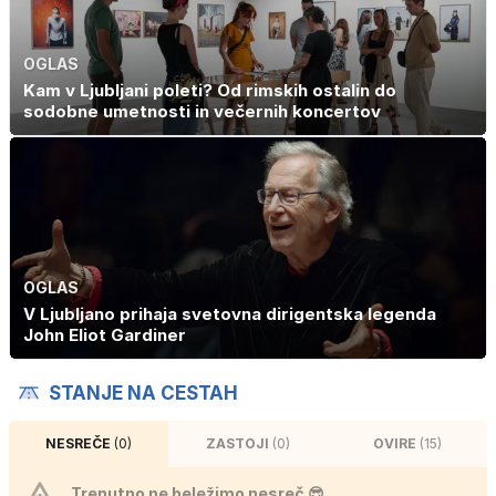
OGLAS
Kam v Ljubljani poleti? Od rimskih ostalin do
sodobne umetnosti in večernih koncertov
OGLAS
V Ljubljano prihaja svetovna dirigentska legenda
John Eliot Gardiner
STANJE NA CESTAH
NESREČE
(0)
ZASTOJI
(0)
OVIRE
(15)
Trenutno ne beležimo nesreč 😎