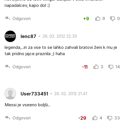
napadalcev, kapo dol :)
Odgovori
+9
9
0
lenc87
26. 02. 2012 22.35
legenda,..in za vse to se lahko zahvali bratovi ženi k mu je
tak pridno jajce praznila ;) haha
Odgovori
-11
3
14
User733451
26. 02. 2012 21.41
Messi je vseeno boljši..
Odgovori
-29
4
33