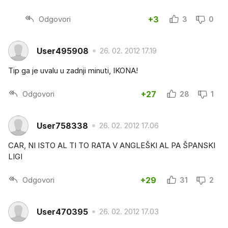
Odgovori
+3
3
0
User495908
26. 02. 2012 17.19
Tip ga je uvalu u zadnji minuti, IKONA!
Odgovori
+27
28
1
User758338
26. 02. 2012 17.06
CAR, NI ISTO AL TI TO RATA V ANGLEŠKI AL PA ŠPANSKI
LIGI
Odgovori
+29
31
2
User470395
26. 02. 2012 17.03