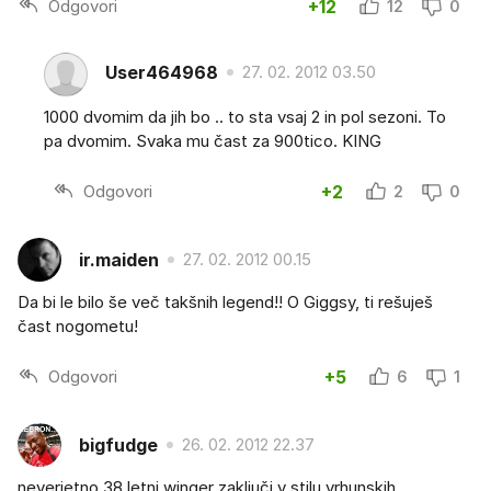
Odgovori
+12
12
0
User464968
27. 02. 2012 03.50
1000 dvomim da jih bo .. to sta vsaj 2 in pol sezoni. To
pa dvomim. Svaka mu čast za 900tico. KING
Odgovori
+2
2
0
ir.maiden
27. 02. 2012 00.15
Da bi le bilo še več takšnih legend!! O Giggsy, ti rešuješ
čast nogometu!
Odgovori
+5
6
1
bigfudge
26. 02. 2012 22.37
neverjetno 38 letni winger zaključi v stilu vrhunskih