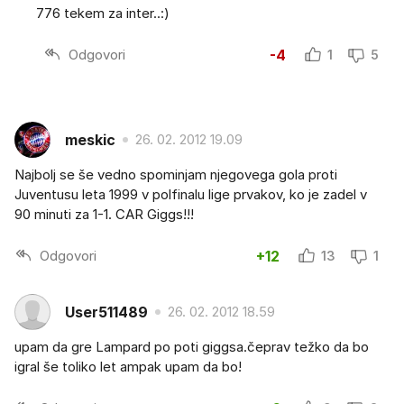
776 tekem za inter..:)
Odgovori
-4
1
5
meskic
26. 02. 2012 19.09
Najbolj se še vedno spominjam njegovega gola proti
Juventusu leta 1999 v polfinalu lige prvakov, ko je zadel v
90 minuti za 1-1. CAR Giggs!!!
Odgovori
+12
13
1
User511489
26. 02. 2012 18.59
upam da gre Lampard po poti giggsa.čeprav težko da bo
igral še toliko let ampak upam da bo!