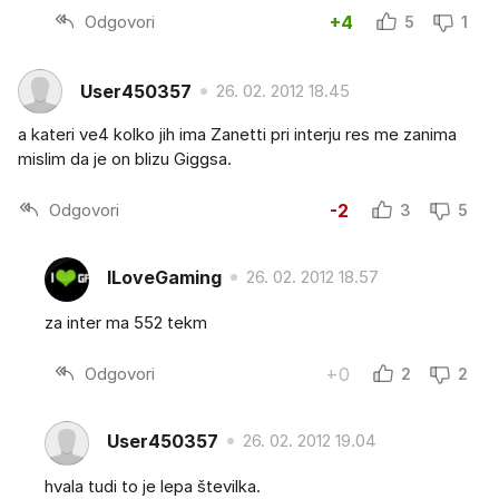
Odgovori
+4
5
1
User450357
26. 02. 2012 18.45
a kateri ve4 kolko jih ima Zanetti pri interju res me zanima
mislim da je on blizu Giggsa.
Odgovori
-2
3
5
ILoveGaming
26. 02. 2012 18.57
za inter ma 552 tekm
Odgovori
+0
2
2
User450357
26. 02. 2012 19.04
hvala tudi to je lepa številka.