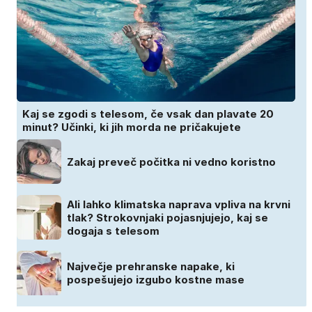
Kaj se zgodi s telesom, če vsak dan plavate 20
minut? Učinki, ki jih morda ne pričakujete
Zakaj preveč počitka ni vedno koristno
Ali lahko klimatska naprava vpliva na krvni
tlak? Strokovnjaki pojasnjujejo, kaj se
dogaja s telesom
Največje prehranske napake, ki
pospešujejo izgubo kostne mase