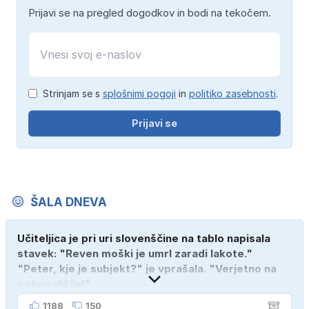
Prijavi se na pregled dogodkov in bodi na tekočem.
Strinjam se s
splošnimi pogoji
in
politiko zasebnosti
.
Prijavi se
ŠALA DNEVA
Učiteljica je pri uri slovenščine na tablo napisala
stavek: "Reven moški je umrl zaradi lakote."
"Peter, kje je subjekt?" je vprašala. "Verjetno na
pokopališču!"
1188
150