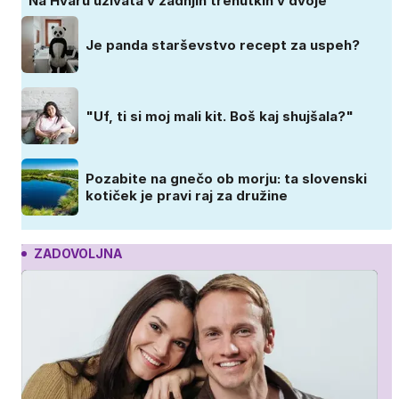
Na Hvaru uživata v zadnjih trenutkih v dvoje
Je panda starševstvo recept za uspeh?
"Uf, ti si moj mali kit. Boš kaj shujšala?"
Pozabite na gnečo ob morju: ta slovenski
kotiček je pravi raj za družine
ZADOVOLJNA