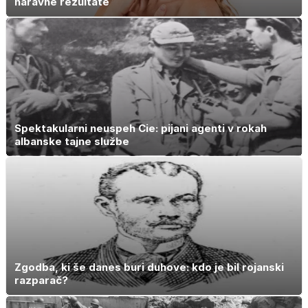
naravne rezultate
Spektakularni neuspeh Cie: pijani agenti v rokah
albanske tajne službe
Zgodba, ki še danes buri duhove: kdo je bil rojanski
razparač?