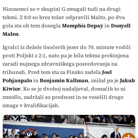
Nizozemci so v skupini G zmagali tudi na drugi
tekmi. Z 8:0 so brez težav odpravili Malto, po dva
gola sta ob tem dosegla
Memphis Depay
in
Donyell
Malen
.
Igralci iz dežele tisočerih jezer do 70. minute vodili
proti Poljski z 2:1, nato pa je bila tekma prekinjena
zaradi nujnega zdravniškega posredovanja na
tribunah. Pred tem sta za Finsko zadela
Joel
Pohjanpalo
in
Benjamin Kallman
, znižal pa je
Jakub
Kiwior
. Ko se je dvoboj nadaljeval, domačih to ni
zmedlo, zadržali so prednost in se veselili druge
zmage v kvalifikacijah.