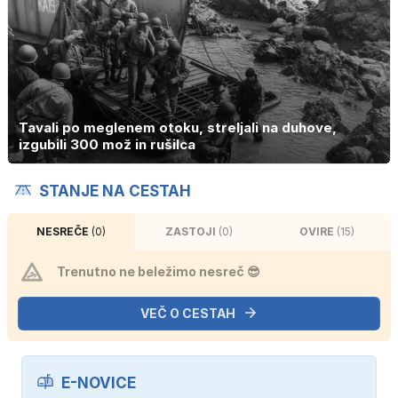
Tavali po meglenem otoku, streljali na duhove,
izgubili 300 mož in rušilca
STANJE NA CESTAH
NESREČE
(0)
ZASTOJI
(0)
OVIRE
(15)
Trenutno ne beležimo nesreč 😎
VEČ O CESTAH
E-NOVICE