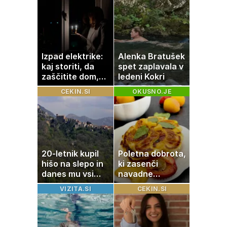
Izpad elektrike:
Alenka Bratušek
kaj storiti, da
spet zaplavala v
zaščitite dom,
ledeni Kokri
hrano in
CEKIN.SI
OKUSNO.JE
elektronske
naprave
20-letnik kupil
Poletna dobrota,
hišo na slepo in
ki zasenči
danes mu vsi
navadne
zavidajo
palačinke
VIZITA.SI
CEKIN.SI