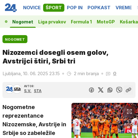
NOVICE
ŠPORT
POP IN
POPKAST
VREME
Nogomet
Liga prvakov
Formula 1
MotoGP
Košarka
NOGOMET
Nizozemci dosegli osem golov,
Avstrijci štiri, Srbi tri
Ljubljana, 10. 06. 2025 23.15
2 min branja
0
AVTOR:
S.V.
STA
Nogometne
reprezentance
Nizozemske, Avstrije in
Srbije so zabeležile