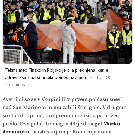
Tekma med Finsko in Poljsko je bila prekinjena, ker je
zdravniška služba nudila pomoč navijaču.
FOTO:
Profimedia
Avstrijci so se v skupini H v prvem polčasu znesli
nad San Marinom in mu zabili štiri gole. V drugem
so stopili s plina, do spremembe izida pa ni več
prišlo. Dva gola ob zmagi s 4:0 je dosegel
Marko
Arnautović
. V isti skupini je Romunija doma