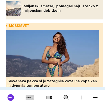
Italijanski smetarji pomagali najti srečko z
milijonskim dobitkom
MOSKISVET
Slovenska pevka si je zategnila vozel na kopalkah
in dvignila temperaturo
'Bra doping' pretresa kolesarstvo: lahko
dodatek v nedrčku prinese zmago?