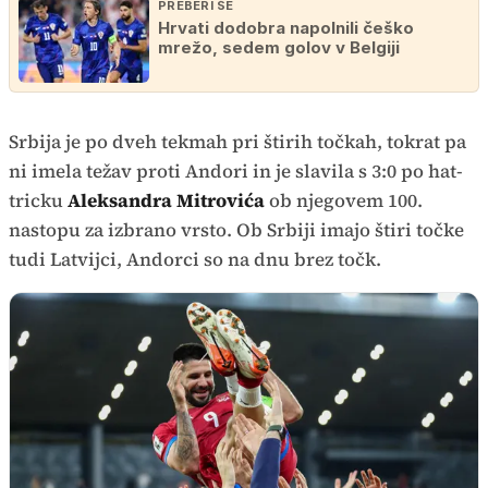
PREBERI ŠE
Hrvati dodobra napolnili češko
mrežo, sedem golov v Belgiji
Srbija je po dveh tekmah pri štirih točkah, tokrat pa
ni imela težav proti Andori in je slavila s 3:0 po hat-
tricku
Aleksandra Mitrovića
ob njegovem 100.
nastopu za izbrano vrsto. Ob Srbiji imajo štiri točke
tudi Latvijci, Andorci so na dnu brez točk.