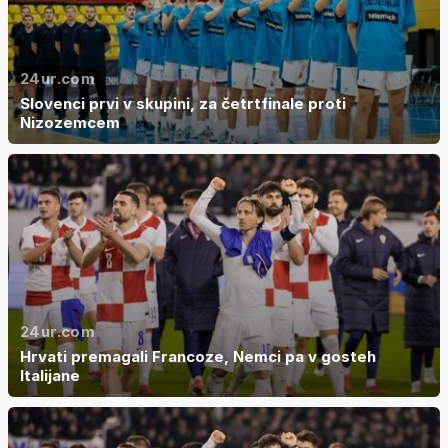
24ur.com
Slovenci prvi v skupini, za četrtfinale proti
Nizozemcem
24ur.com
Hrvati premagali Francoze, Nemci pa v gosteh
Italijane