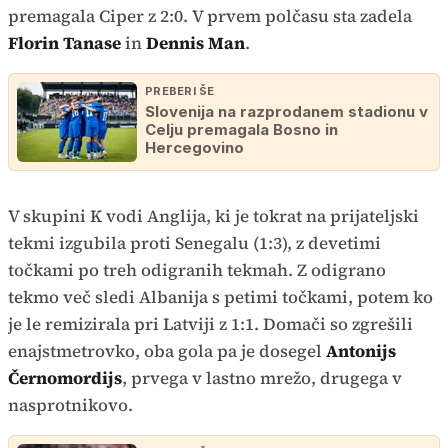
premagala Ciper z 2:0. V prvem polčasu sta zadela
Florin Tanase
in
Dennis Man
.
PREBERI ŠE
Slovenija na razprodanem stadionu v
Celju premagala Bosno in
Hercegovino
V skupini K vodi Anglija, ki je tokrat na prijateljski
tekmi izgubila proti Senegalu (1:3), z devetimi
točkami po treh odigranih tekmah. Z odigrano
tekmo več sledi Albanija s petimi točkami, potem ko
je le remizirala pri Latviji z 1:1. Domači so zgrešili
enajstmetrovko, oba gola pa je dosegel
Antonijs
Černomordijs
, prvega v lastno mrežo, drugega v
nasprotnikovo.