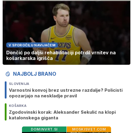
V SPOROČILU NAVIJAČEM
Dončić po daljši rehabilitaciji potrdil vrnitev na
košarkarska igrišča
NAJBOLJ BRANO
SLOVENIJA
Varnostni konvoj brez ustrezne razdalje? Policisti
opozarjajo na neskladje pravil
KOŠARKA
Zgodovinski korak: Aleksander Sekulić na klopi
katalonskega giganta
DOMINVRT.SI
MOSKISVET.COM