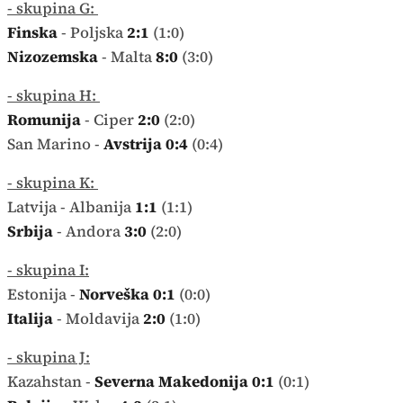
- skupina G:
Finska
- Poljska
2:1
(1:0)
Nizozemska
- Malta
8:0
(3:0)
- skupina H:
Romunija
- Ciper
2:0
(2:0)
San Marino -
Avstrija 0:4
(0:4)
- skupina K:
Latvija - Albanija
1:1
(1:1)
Srbija
- Andora
3:0
(2:0)
- skupina I:
Estonija -
Norveška 0:1
(0:0)
Italija
- Moldavija
2:0
(1:0)
- skupina J:
Kazahstan -
Severna Makedonija 0:1
(0:1)