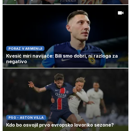
PORAZ V ARMENIJI
Kvesić miri navijače: Bili smo dobri, ni razloga za
negativo
PSG - ASTON VILLA
Kdo bo osvojil prvo evropsko lovoriko sezone?