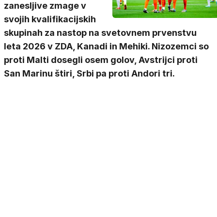
zanesljive zmage v
svojih kvalifikacijskih
skupinah za nastop na svetovnem prvenstvu
leta 2026 v ZDA, Kanadi in Mehiki. Nizozemci so
proti Malti dosegli osem golov, Avstrijci proti
San Marinu štiri, Srbi pa proti Andori tri.