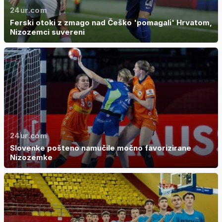
24ur.com
Ferski otoki z zmago nad Češko 'pomagali' Hrvatom,
Nizozemci suvereni
24ur.com
Slovenke pošteno namučile močno favorizirane
Nizozemke