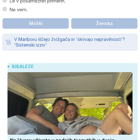
Le v posameznih primerih.
Ne vem.
Moški
Ženska
V Mariboru iščejo žvižgača in 'skrivajo nepravilnosti'?
'Sistemski izziv'
BIBALEZE