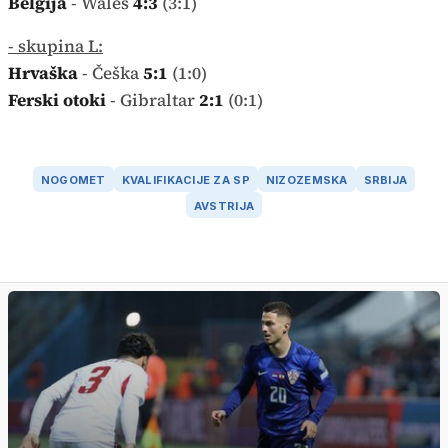
Belgija
- Wales
4:3
(3:1)
- skupina L:
Hrvaška
- Češka
5:1
(1:0)
Ferski otoki
- Gibraltar
2:1
(0:1)
NOGOMET
KVALIFIKACIJE ZA SP
NIZOZEMSKA
SRBIJA
AVSTRIJA