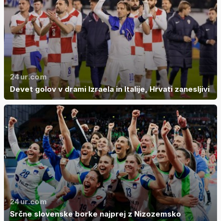
24ur.com
Devet golov v drami Izraela in Italije, Hrvati zanesljivi
24ur.com
Srčne slovenske borke najprej z Nizozemsko