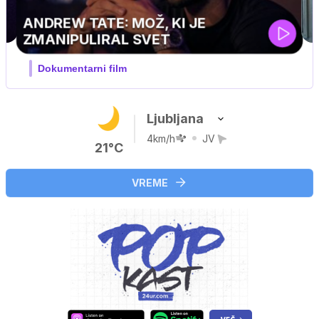
Ljubljana
4km/h
JV
21°C
VREME