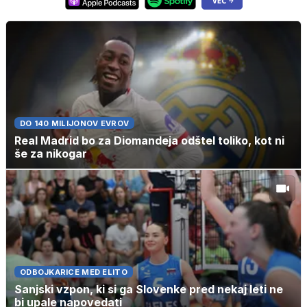
DO 140 MILIJONOV EVROV
Real Madrid bo za Diomandeja odštel toliko, kot ni
še za nikogar
ODBOJKARICE MED ELITO
Sanjski vzpon, ki si ga Slovenke pred nekaj leti ne
bi upale napovedati