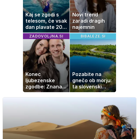
Kaj se zgodi s
Novi trend
telesom, če vsak
zaradi dragih
dan plavate 20
najemnin
minut? Učinki, ki
ZADOVOLJNA.SI
BIBALEZE.SI
jih morda ne
pričakujete
Konec
Pozabite na
ljubezenske
gnečo ob morju:
zgodbe: Znana
ta slovenski
Slovenka
kotiček je pravi
potrdila razhod
raj za družine
z dolgoletnim
partnerjem