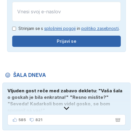
Strinjam se s
splošnimi pogoji
in
politiko zasebnosti
.
Prijavi se
ŠALA DNEVA
Vljuden gost reče med zabavo dekletu: "Vaša šala
o goskah je bila enkratna!" "Resno mislite?"
"Seveda! Kadarkoli bom videl gosko, se bom
spomnil na vas!"
585
821