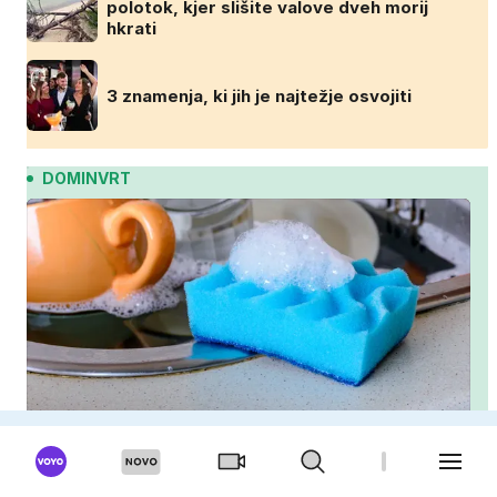
polotok, kjer slišite valove dveh morij
hkrati
3 znamenja, ki jih je najtežje osvojiti
DOMINVRT
Trik naših babic prihrani vodo, čas in detergent
Če se na trati pojavljajo rjave lise, je
razlog lahko precej bolj neprijeten, kot