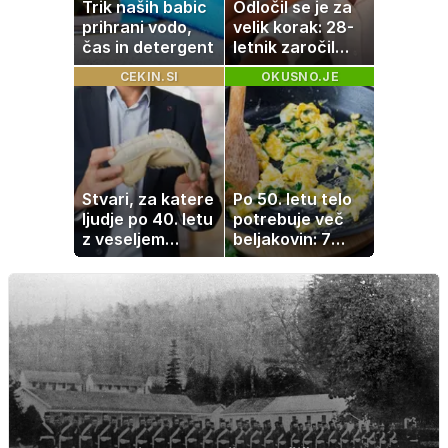
Trik naših babic
Odločil se je za
prihrani vodo,
velik korak: 28-
čas in detergent
letnik zaročil
dolgoletno
CEKIN.SI
OKUSNO.JE
partnerko
Stvari, za katere
Po 50. letu telo
ljudje po 40. letu
potrebuje več
z veseljem
beljakovin: 7
plačajo več
okusnih
receptov za
vsak dan