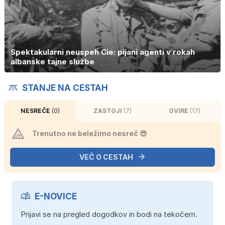
Spektakularni neuspeh Cie: pijani agenti v rokah
albanske tajne službe
STANJE NA CESTAH
NESREČE
(0)
ZASTOJI
(7)
OVIRE
(17)
Trenutno ne beležimo nesreč 😎
VEČ O CESTAH
E-NOVICE
Prijavi se na pregled dogodkov in bodi na tekočem.