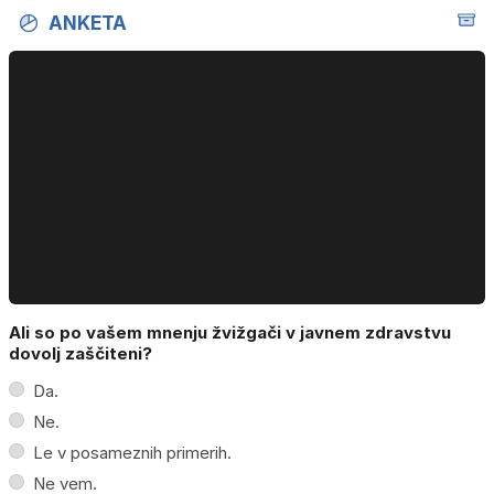
ANKETA
Ali so po vašem mnenju žvižgači v javnem zdravstvu
dovolj zaščiteni?
Da.
Ne.
Le v posameznih primerih.
Ne vem.