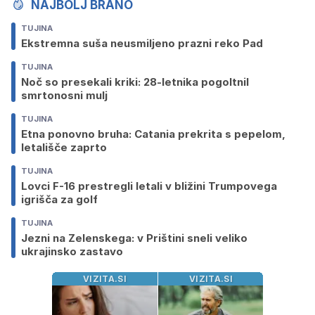
NAJBOLJ BRANO
TUJINA
Ekstremna suša neusmiljeno prazni reko Pad
TUJINA
Noč so presekali kriki: 28-letnika pogoltnil
smrtonosni mulj
TUJINA
Etna ponovno bruha: Catania prekrita s pepelom,
letališče zaprto
TUJINA
Lovci F-16 prestregli letali v bližini Trumpovega
igrišča za golf
TUJINA
Jezni na Zelenskega: v Prištini sneli veliko
ukrajinsko zastavo
VIZITA.SI
VIZITA.SI