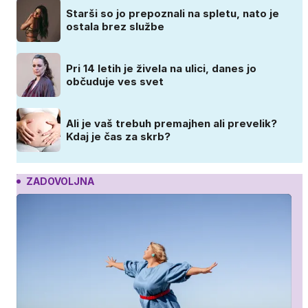
Starši so jo prepoznali na spletu, nato je
ostala brez službe
Pri 14 letih je živela na ulici, danes jo
občuduje ves svet
Ali je vaš trebuh premajhen ali prevelik?
Kdaj je čas za skrb?
ZADOVOLJNA