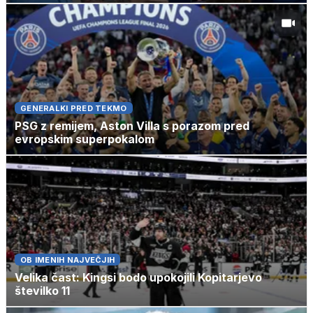
GENERALKI PRED TEKMO
PSG z remijem, Aston Villa s porazom pred
evropskim superpokalom
OB IMENIH NAJVEČJIH
Velika čast: Kingsi bodo upokojili Kopitarjevo
številko 11