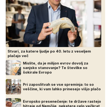
Stvari, za katere ljudje po 40. letu z veseljem
plačajo več
Mislite, da je milijon evrov dovolj za
sanjsko stanovanje? Te številke so
šokirale Evropo
Pri zaposlitvah se vse spreminja: to so
veščine, ki vam lahko prinesejo višjo plačo
Evropsko presenečenje: te države rastejo
hitreje od Nemčije, nekatere celo večkrat