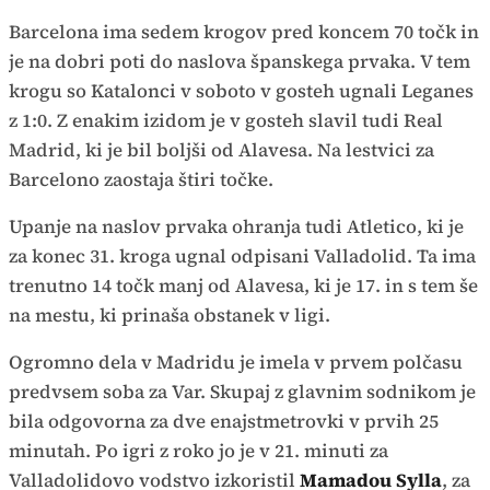
Barcelona ima sedem krogov pred koncem 70 točk in
je na dobri poti do naslova španskega prvaka. V tem
krogu so Katalonci v soboto v gosteh ugnali Leganes
z 1:0. Z enakim izidom je v gosteh slavil tudi Real
Madrid, ki je bil boljši od Alavesa. Na lestvici za
Barcelono zaostaja štiri točke.
Upanje na naslov prvaka ohranja tudi Atletico, ki je
za konec 31. kroga ugnal odpisani Valladolid. Ta ima
trenutno 14 točk manj od Alavesa, ki je 17. in s tem še
na mestu, ki prinaša obstanek v ligi.
Ogromno dela v Madridu je imela v prvem polčasu
predvsem soba za Var. Skupaj z glavnim sodnikom je
bila odgovorna za dve enajstmetrovki v prvih 25
minutah. Po igri z roko jo je v 21. minuti za
Valladolidovo vodstvo izkoristil
Mamadou Sylla
, za