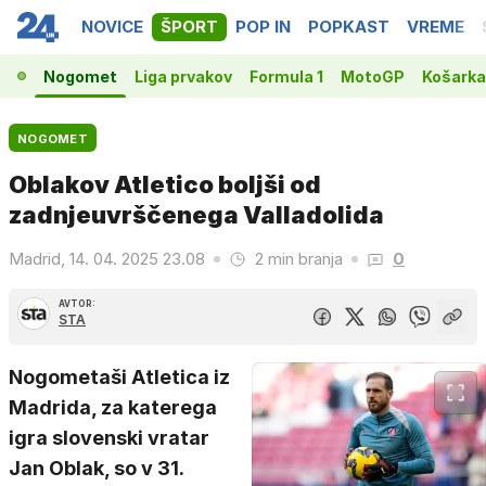
NOVICE
ŠPORT
POP IN
POPKAST
VREME
Nogomet
Liga prvakov
Formula 1
MotoGP
Košarka
NOGOMET
Oblakov Atletico boljši od
zadnjeuvrščenega Valladolida
Madrid, 14. 04. 2025 23.08
2 min branja
0
AVTOR:
STA
Nogometaši Atletica iz
Madrida, za katerega
igra slovenski vratar
Jan Oblak, so v 31.