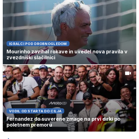
IGRALCI POD DROBNOGLEDOM
Mourinho zavihal rokave in uvedel nova pravila v
zvezdniški slačilnici
VODIL OD STARTA DO CILJA
Fernandez do suverene zmage na prvi dirki po
poletnem premoru