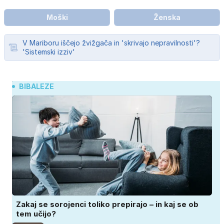
Moški
Ženska
V Mariboru iščejo žvižgača in 'skrivajo nepravilnosti'?
'Sistemski izziv'
BIBALEZE
Zakaj se sorojenci toliko prepirajo – in kaj se ob
tem učijo?