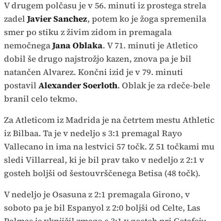
V drugem polčasu je v 56. minuti iz prostega strela
zadel
Javier Sanchez
, potem ko je žoga spremenila
smer po stiku z živim zidom in premagala
nemočnega
Jana Oblaka
. V 71. minuti je Atletico
dobil še drugo najstrožjo kazen, znova pa je bil
natančen Alvarez. Končni izid je v 79. minuti
postavil
Alexander Soerloth
. Oblak je za rdeče-bele
branil celo tekmo.
Za Atleticom iz Madrida je na četrtem mestu Athletic
iz Bilbaa. Ta je v nedeljo s 3:1 premagal Rayo
Vallecano in ima na lestvici 57 točk. Z 51 točkami mu
sledi Villarreal, ki je bil prav tako v nedeljo z 2:1 v
gosteh boljši od šestouvrščenega Betisa (48 točk).
V nedeljo je Osasuna z 2:1 premagala Girono, v
soboto pa je bil Espanyol z 2:0 boljši od Celte, Las