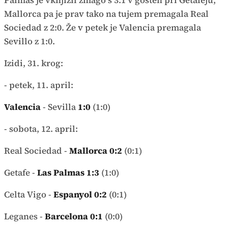
Palmas je vknjižil zmago s 3:1 v gosteh pri Getafeju,
Mallorca pa je prav tako na tujem premagala Real
Sociedad z 2:0. Že v petek je Valencia premagala
Sevillo z 1:0.
Izidi, 31. krog:
- petek, 11. april:
Valencia
- Sevilla
1:0
(1:0)
- sobota, 12. april:
Real Sociedad -
Mallorca 0:2
(0:1)
Getafe -
Las Palmas 1:3
(1:0)
Celta Vigo -
Espanyol 0:2
(0:1)
Leganes -
Barcelona 0:1
(0:0)