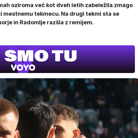
mah oziroma več kot dveh letih zabeležila zmago
ti mestnemu tekmecu. Na drugi tekmi sta se
orje in Radomlje razšla z remijem.