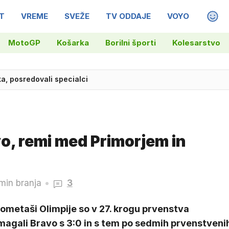
T
VREME
SVEŽE
TV ODDAJE
VOYO
MAGA
MotoGP
Košarka
Borilni športi
Kolesarstvo
oka, posredovali specialci
esarji Pogačarjeve ekipe
o, remi med Primorjem in
min branja
3
ometaši Olimpije so v 27. krogu prvenstva
magali Bravo s 3:0 in s tem po sedmih prvenstveni