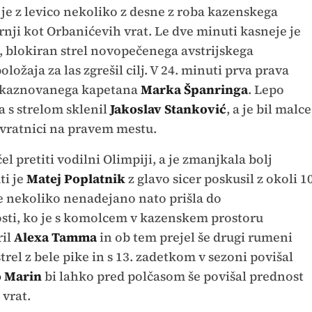
a je z levico nekoliko z desne z roba kazenskega
rnji kot Orbanićevih vrat. Le dve minuti kasneje je
, blokiran strel novopečenega avstrijskega
ložaja za las zgrešil cilj. V 24. minuti prva prava
rez kaznovanega kapetana
Marka Španringa
. Lepo
a s strelom sklenil
Jakoslav Stanković
, a je bil malce
 vratnici na pravem mestu.
el pretiti vodilni Olimpiji, a je zmanjkala bolj
ti je
Matej Poplatnik
z glavo sicer poskusil z okoli 1
 je nekoliko nenadejano nato prišla do
osti, ko je s komolcem v kazenskem prostoru
il
Alexa Tamma
in ob tem prejel še drugi rumeni
trel z bele pike in s 13. zadetkom v sezoni povišal
 Marin
bi lahko pred polčasom še povišal prednost
 vrat.