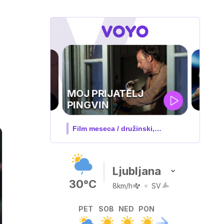
UEFA
SUPERPOKAL
V živo na VOYO: sreda ob 20.30
Ljubljana
30°C
8km/h
SV
PET
SOB
NED
PON