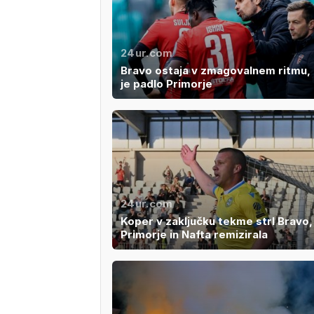
24ur.com
Bravo ostaja v zmagovalnem ritmu, 
je padlo Primorje
24ur.com
Koper v zaključku tekme strl Bravo,
Primorje in Nafta remizirala