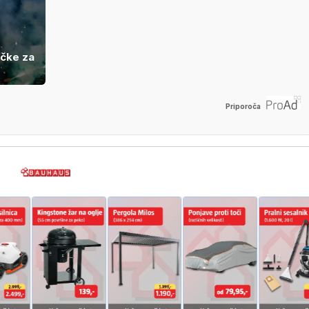
očke za
Priporoča