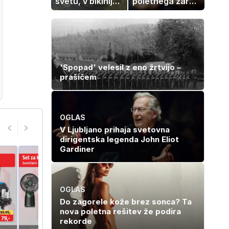
svetu, v bikiniju
poletnega žara,
znova navdušila
po katerem ne
boste
potrebovali
popoldanskega
spanca
'Spopad' velesil z eno žrtvijo –
prašičem
OGLAS
V Ljubljano prihaja svetovna
dirigentska legenda John Eliot
Gardiner
OGLAS
Do zagorele kože brez sonca? Ta
nova poletna rešitev že podira
rekorde