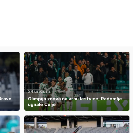
24ur.com
Bravo
Olimpija znova na vrhu lestvice, Radomlje
ugnale Celje