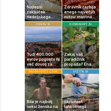
Najlepši
Zdravnik razbija
zaključek
enega največjih
nedeljskega
mitov: mastna
kosila: 8 sladic
jetra ne
CEKIN.SI
DOMINVRT.SI
brez peke, ki se
nastanejo
jih vsi veselijo
zaradi slanine,
temveč zaradi
živila, ki ga
imamo vsi radi
Tudi 400.000
Zakaj vaš
evrov pogosto ni
paradižnik
več dovolj za
propada? Ena
nakup
napaka lahko
MOSKISVET.COM
VIZITA.SI
stanovanja
uniči rastline –
tako jih rešite
Bila je najbolj
Skrivnost
seksi ženska na
lahkotnega