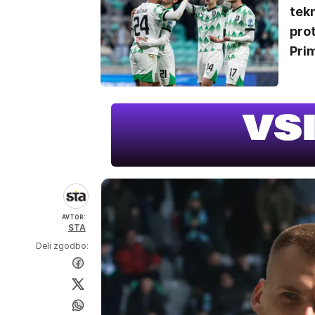
tek
pro
Prim
AVTOR:
STA
Deli zgodbo: