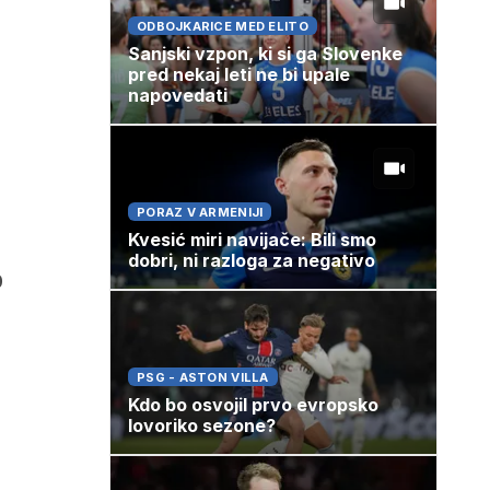
ODBOJKARICE MED ELITO
Sanjski vzpon, ki si ga Slovenke
pred nekaj leti ne bi upale
napovedati
PORAZ V ARMENIJI
Kvesić miri navijače: Bili smo
dobri, ni razloga za negativo
0
PSG - ASTON VILLA
Kdo bo osvojil prvo evropsko
lovoriko sezone?