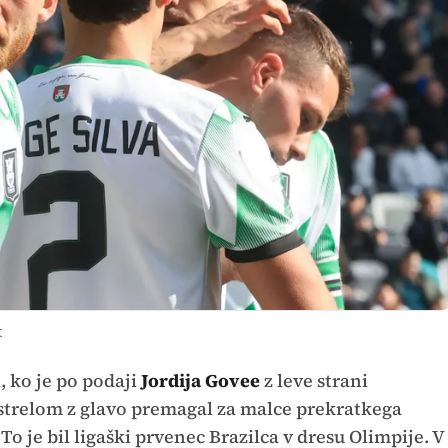
t
, ko je po podaji
Jordija Govee
z leve strani
trelom z glavo premagal za malce prekratkega
To je bil ligaški prvenec Brazilca v dresu Olimpije. V