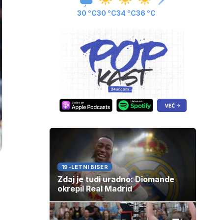
30 °C
30 °C
34 °C
36 °C
19-LETNI BISER
Zdaj je tudi uradno: Diomande
okrepil Real Madrid