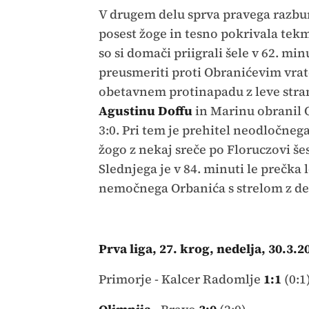
V drugem delu sprva pravega razbur
posest žoge in tesno pokrivala tekm
so si domači priigrali šele v 62. mi
preusmeriti proti Obranićevim vrato
obetavnem protinapadu z leve strani
Agustinu Doffu
in Marinu obranil 
3:0. Pri tem je prehitel neodločneg
žogo z nekaj sreče po Floruczovi še
Slednjega je v 84. minuti le prečka 
nemočnega Orbanića s strelom z de
Prva liga, 27. krog, nedelja, 30.3.20
Primorje - Kalcer Radomlje
1:1
(0:1