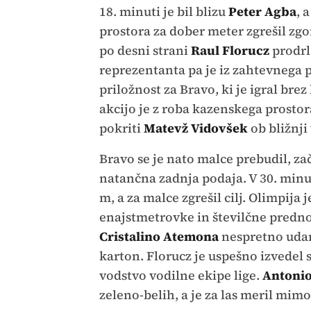
18. minuti je bil blizu
Peter Agba
, 
prostora za dober meter zgrešil zgo
po desni strani
Raul Florucz
prodrl
reprezentanta pa je iz zahtevnega po
priložnost za Bravo, ki je igral b
akcijo je z roba kazenskega prostor
pokriti
Matevž Vidovšek
ob bližnji
Bravo se je nato malce prebudil, zač
natančna zadnja podaja. V 30. minu
m, a za malce zgrešil cilj. Olimpija
enajstmetrovke in številčne predn
Cristalino Atemona
nespretno udar
karton. Florucz je uspešno izvedel s
vodstvo vodilne ekipe lige.
Antonio
zeleno-belih, a je za las meril mimo