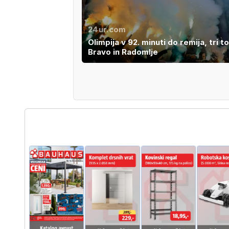
24ur.com
Olimpija v 92. minuti do remija, tri t
Bravo in Radomlje