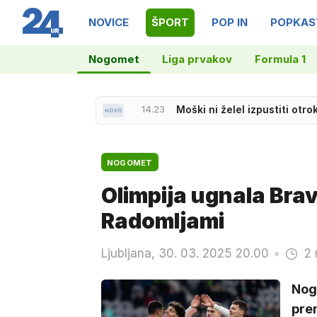
NOVICE
ŠPORT
POP IN
POPKAS
Nogomet
Liga prvakov
Formula 1
14.23
Moški ni želel izpustiti otr
13.26
Po padcu odstopili trije kol
NOGOMET
Olimpija ugnala Brav
Radomljami
Ljubljana, 30. 03. 2025 20.00
2 
Nog
pre