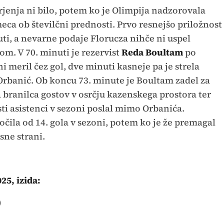
jenja ni bilo, potem ko je Olimpija nadzorovala
eca ob številčni prednosti. Prvo resnejšo priložnost
nuti, a nevarne podaje Florucza nihče ni uspel
m. V 70. minuti je rezervist
Reda Boultam
po
 meril čez gol, dve minuti kasneje pa je strela
Orbanić. Ob koncu 73. minute je Boultam zadel za
a branilca gostov v osrčju kazenskega prostora ter
sti asistenci v sezoni poslal mimo Orbanića.
ločila od 14. gola v sezoni, potem ko je že premagal
sne strani.
25, izida:
)