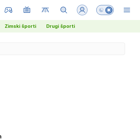
Preklopi barvni na
ZIN
Zimski športi
Drugi športi
h