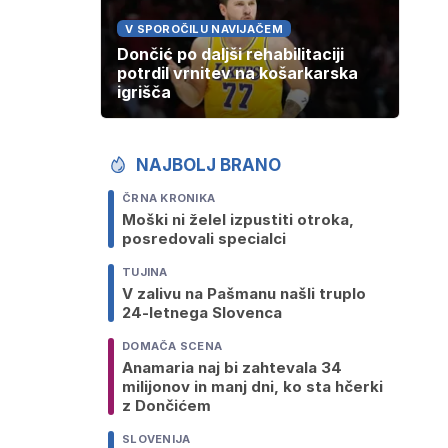
V SPOROČILU NAVIJAČEM
Dončić po daljši rehabilitaciji
potrdil vrnitev na košarkarska
igrišča
NAJBOLJ BRANO
ČRNA KRONIKA
Moški ni želel izpustiti otroka,
posredovali specialci
TUJINA
V zalivu na Pašmanu našli truplo
24-letnega Slovenca
DOMAČA SCENA
Anamaria naj bi zahtevala 34
milijonov in manj dni, ko sta hčerki
z Dončićem
SLOVENIJA