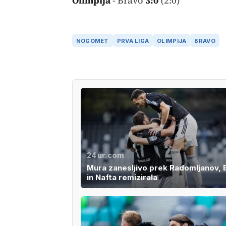
Olimpija
- Bravo
3:0
(2:0)
NOGOMET
PRVA LIGA
OLIMPIJA
BRAVO
24ur.com
Mura zanesljivo prek Radomljanov, 
in Nafta remizirala