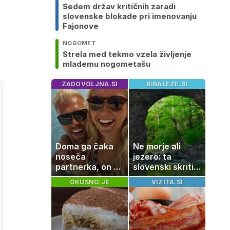
Sedem držav kritičnih zaradi
slovenske blokade pri imenovanju
Fajonove
NOGOMET
Strela med tekmo vzela življenje
mlademu nogometašu
ZADOVOLJNA.SI
BIBALEZE.SI
Doma ga čaka
Ne morje ali
noseča
jezero: ta
partnerka, on pa
slovenski skriti
dopustuje z
raj je kot
OKUSNO.JE
VIZITA.SI
drugo
ustvarjen za
družinski izlet