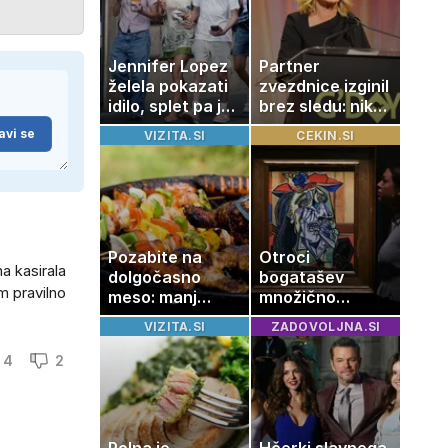
Jennifer Lopez
Partner
želela pokazati
zvezdnice izginil
idilo, splet pa je
brez sledu: nikoli
razburila ena
ga niso našli,
avi se
VIZITA.SI
CEKIN.SI
stvar
nato je prišla še
ena tragedija
Pozabite na
Otroci
a kasirala
dolgočasno
bogatašev
m pravilno
meso: manj
množično
maščobe, več
prodajajo
VIZITA.SI
ZADOVOLJNA.SI
svežine
družinske
zbirke: raje
4
2
imajo denar kot
umetnine
Polna je
Hčerki slavnega