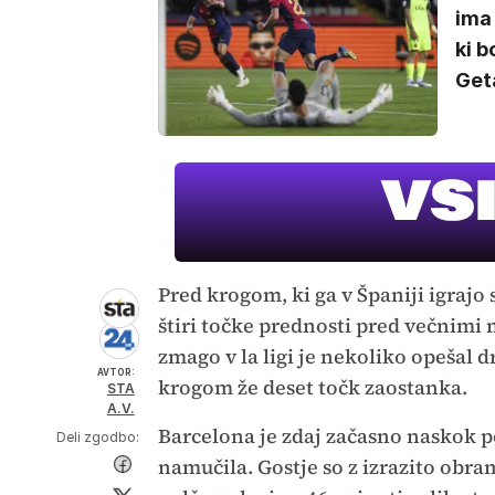
ima 
ki b
Get
Pred krogom, ki ga v Španiji igrajo
štiri točke prednosti pred večnimi
zmago v la ligi je nekoliko opešal d
AVTOR:
krogom že deset točk zaostanka.
STA
A.V.
Barcelona je zdaj začasno naskok po
Deli zgodbo:
namučila. Gostje so z izrazito obra