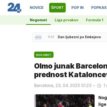
NOVICE
ŠPORT
POP IN
POPKAS
Nogomet
Liga prvakov
Formula 1
11.01
Dan ljubezni po Emkejevo
NOGOMET
Olmo junak Barcelon
prednost Katalonce
Barcelona, 23. 04. 2025 01.23
1
Nog
lige