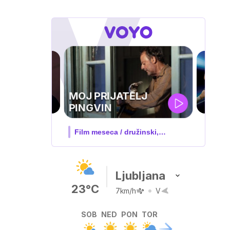
UEFA
SUPERPOKAL
V živo na VOYO: sreda ob 20.30
Ljubljana
23°C
7km/h
V
SOB
NED
PON
TOR