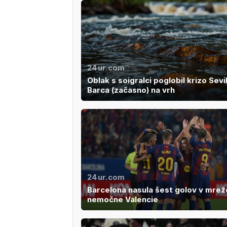
24ur.com
Oblak s soigralci poglobil krizo Sevil
Barca (začasno) na vrh
24ur.com
Barcelona nasula šest golov v mrež
nemočne Valencie