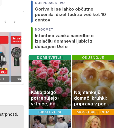
GOSPODARSTVO
Goriva bi se lahko občutno
pocenila: dizel tudi za več kot 10
centov
NOGOMET
Infantino zanika navedbe o
izplačilu domnevni ljubici z
denarjem Uefe
DOMINVRT.SI
OKUSNO.JE
Kako dolgo
Najmehkejši
potrebujejo
domači kruhki:
vrtnice, da
priprava v ponvi
zrastejo? Vse o
je trik za popoln
BIBALEZE.SI
MOSKISVET.COM
strpnosti.
rasti, cvetenju
rezultat
in negi vrtnic