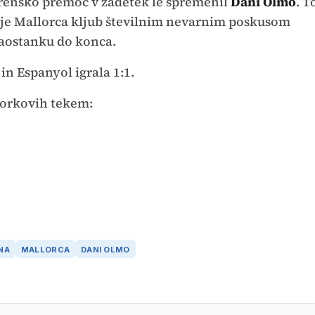
terensko premoč v zadetek le spremenil
Dani Olmo
. T
saj je Mallorca kljub številnim nevarnim poskusom
aostanku do konca.
in Espanyol igrala 1:1.
 torkovih tekem:
NA
MALLORCA
DANI OLMO