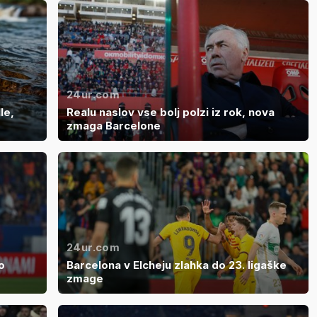
24ur.com
le,
Realu naslov vse bolj polzi iz rok, nova
zmaga Barcelone
24ur.com
o
Barcelona v Elcheju zlahka do 23. ligaške
zmage