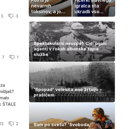
nevarnih
igralca sta
toksinov, a jo
ukradli vso
3
3
imamo vsi radi:
pozornost
to je najbolj
nezdrava riba, ki
jo mnogi redno
uživajo
Spektakularni neuspeh Cie: pijani
agenti v rokah albanske tajne
službe
7
1
 za
'Spopad' velesil z eno žrtvijo –
išljaš?
prašičem
 malo
ik ŠTALE
13
2
Sam po svetu? 'Svoboda,