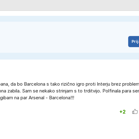
Prij
a, da bo Barcelona s tako rizično igro proti Interju brez problem
ona zabila. Sam se nekako strinjam s to trditvijo. Polfinala para se
gibam na par Arsenal - Barcelona!!!
+2