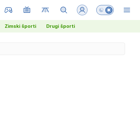
Preklopi barvni na
ZIN
Zimski športi
Drugi športi