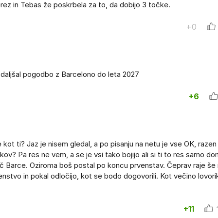
ez in Tebas že poskrbela za to, da dobijo 3 točke.
+0
odaljšal pogodbo z Barcelono do leta 2027
+6
 kot ti? Jaz je nisem gledal, a po pisanju na netu je vse OK, razen
a res ne vem, a se je vsi tako bojijo ali si ti to res samo dom
vijač Barce. Oziroma boš postal po koncu prvenstav. Čeprav raje še
tvo in pokal odločijo, kot se bodo dogovorili. Kot večino lovor
+11