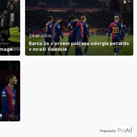
24ur.com
Barca že v prvem polčasu odvrgla petardo
zmage
v mreži Valencie
a
Priporoča