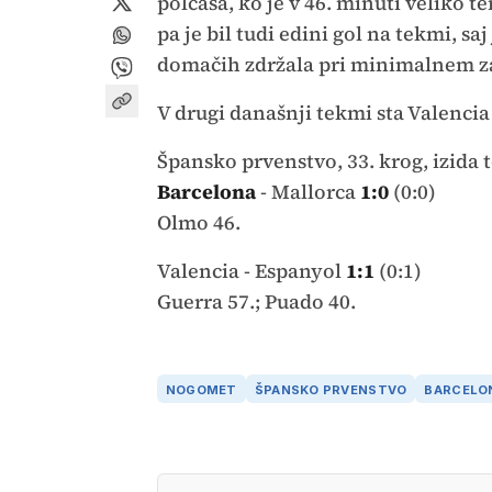
polčasa, ko je v 46. minuti veliko 
pa je bil tudi edini gol na tekmi, 
domačih zdržala pri minimalnem z
V drugi današnji tekmi sta Valencia 
Špansko prvenstvo, 33. krog, izida
Barcelona
- Mallorca
1:0
(0:0)
Olmo 46.
Valencia - Espanyol
1:1
(0:1)
Guerra 57.; Puado 40.
NOGOMET
ŠPANSKO PRVENSTVO
BARCELO