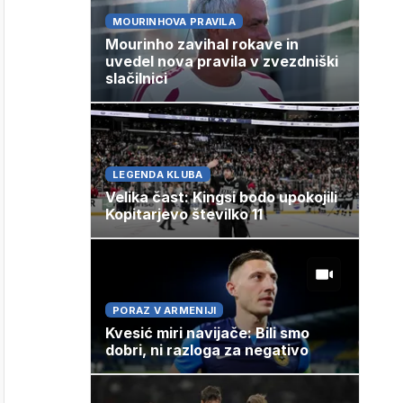
MOURINHOVA PRAVILA
Mourinho zavihal rokave in
uvedel nova pravila v zvezdniški
slačilnici
LEGENDA KLUBA
Velika čast: Kingsi bodo upokojili
Kopitarjevo številko 11
PORAZ V ARMENIJI
Kvesić miri navijače: Bili smo
dobri, ni razloga za negativo