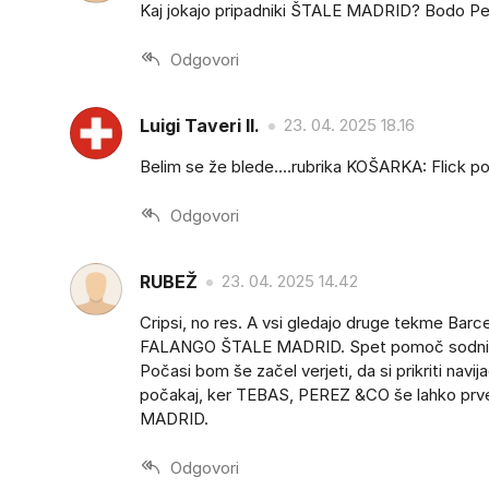
Kaj jokajo pripadniki ŠTALE MADRID? Bodo Per
Odgovori
Luigi Taveri II.
23. 04. 2025 18.16
Belim se že blede....rubrika KOŠARKA: Flick p
Odgovori
RUBEŽ
23. 04. 2025 14.42
Cripsi, no res. A vsi gledajo druge tekme Barce
FALANGO ŠTALE MADRID. Spet pomoč sodnikov? P
Počasi bom še začel verjeti, da si prikriti na
počakaj, ker TEBAS, PEREZ &CO še lahko prvens
MADRID.
Odgovori