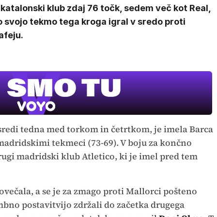
katalonski klub zdaj 76 točk, sedem več kot Real,
o svojo tekmo tega kroga igral v sredo proti
afeju.
 sredi tedna med torkom in četrtkom, je imela Barca
 madridskimi tekmeci (73-69). V boju za končno
rugi madridski klub Atletico, ki je imel pred tem
večala, a se je za zmago proti Mallorci pošteno
mbno postavitvijo zdržali do začetka drugega