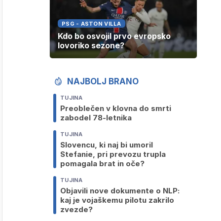
PSG - ASTON VILLA
Kdo bo osvojil prvo evropsko
lovoriko sezone?
NAJBOLJ BRANO
TUJINA
Preoblečen v klovna do smrti
zabodel 78-letnika
TUJINA
Slovencu, ki naj bi umoril
Stefanie, pri prevozu trupla
pomagala brat in oče?
TUJINA
Objavili nove dokumente o NLP:
kaj je vojaškemu pilotu zakrilo
zvezde?