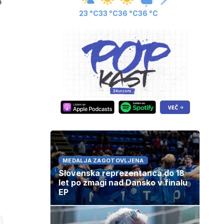
o
23 °C
33 °C
36 °C
36 °C
MEDALJA ZAGOTOVLJENA
Slovenska reprezentanca do 18
let po zmagi nad Dansko v finalu
EP