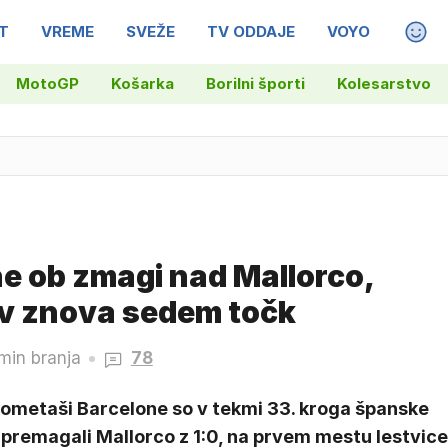
T
VREME
SVEŽE
TV ODDAJE
VOYO
MAGA
MotoGP
Košarka
Borilni športi
Kolesarstvo
e ob zmagi nad Mallorco,
v znova sedem točk
 min branja
78
ometaši Barcelone so v tekmi 33. kroga španske
 premagali Mallorco z 1:0, na prvem mestu lestvice