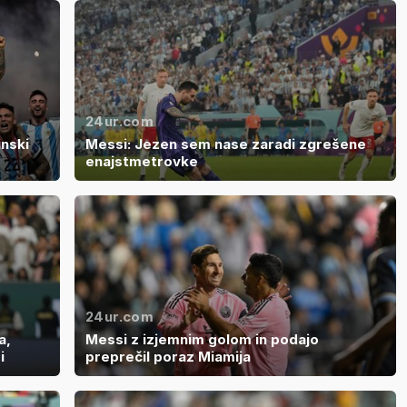
24ur.com
inski
Messi: Jezen sem nase zaradi zgrešene
enajstmetrovke
24ur.com
a,
Messi z izjemnim golom in podajo
i
preprečil poraz Miamija