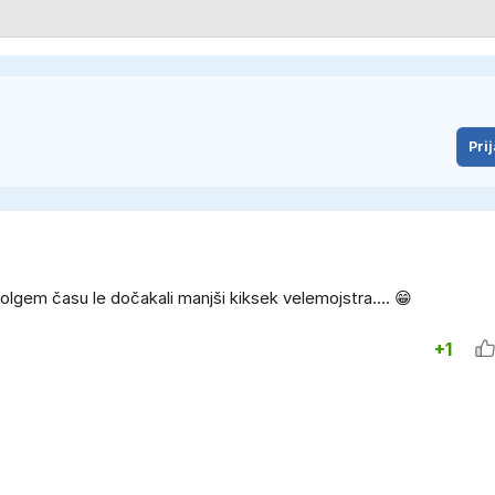
Prij
olgem času le dočakali manjši kiksek velemojstra.... 😁
+1