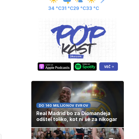
34 °C
31 °C
29 °C
33 °C
DO 140 MILIJONOV EVROV
Real Madrid bo za Diomandeja
odštel toliko, kot ni še za nikogar