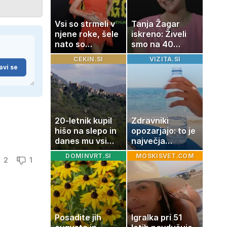
Vsi so strmeli v
Tanja Žagar
njene roke, šele
iskreno: Živeli
nato so
smo na 40
ugotovili, kaj
kvadratih, a
CEKIN.SI
VIZITA.SI
drži
imela sem vse,
avi se
kar otrok
potrebuje
20-letnik kupil
Zdravniki
hišo na slepo in
opozarjajo: to je
danes mu vsi
največja
zavidajo
napaka, ki jo
DOMINVRT.SI
MOSKISVET.COM
2
1
ljudje delajo med
vročino
Posadite jih
Igralka pri 51