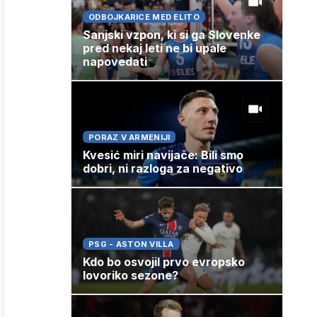
ODBOJKARICE MED ELITO
Sanjski vzpon, ki si ga Slovenke
pred nekaj leti ne bi upale
napovedati
PORAZ V ARMENIJI
Kvesić miri navijače: Bili smo
dobri, ni razloga za negativo
PSG - ASTON VILLA
Kdo bo osvojil prvo evropsko
lovoriko sezone?