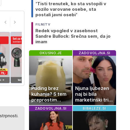
'Tisti trenutek, ko sta vstopili v
vozilo varovane osebe, sta
postali javni osebi'
FILM/TV
Redek vpogled v zasebnost
Sandre Bullock: Srečna sem, da jo
imam
OKUSNO.JE
ZADOVOLJNA.SI
Puding brez
Njuna ljubezen
kuhanja? S tem
naj bi bila
preprostim
marketinški trik,
trikom bo
tako se odzivata
ZADOVOLJNA.SI
BIBALEZE.SI
pripravljen v
na govorice
strpnosti.
nekaj minutah