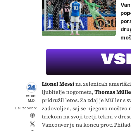
Van
pop
por
drug
mošt
Lionel Messi
na zelenicah ameriški
ljubitelje nogometa,
Thomas Mülle
AVTOR:
pridružil letos. Za zdaj je Müller s
M.D.
zadovoljen, saj se njegovo moštvo 
Deli zgodbo:
trickom na svoji tretji tekmi v dresu
Vancouver je na koncu proti Philade