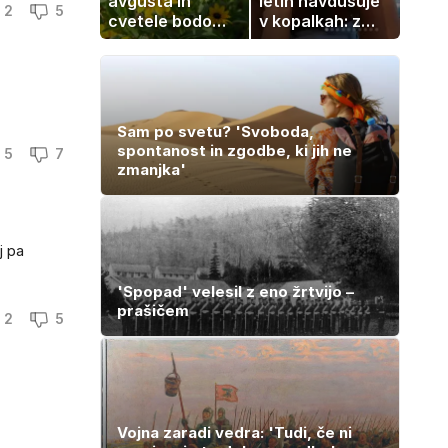
avgusta in
letih navdušuje
2
5
cvetele bodo
v kopalkah: z
vse do zime
možem uživa v
romantičnem
poletju
Sam po svetu? 'Svoboda,
spontanost in zgodbe, ki jih ne
5
7
zmanjka'
j pa
'Spopad' velesil z eno žrtvijo –
prašičem
2
5
Vojna zaradi vedra: 'Tudi, če ni