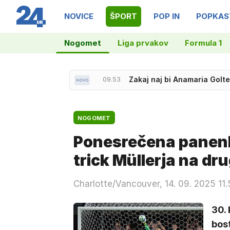
NOVICE
ŠPORT
POP IN
POPKAS
Nogomet
Liga prvakov
Formula 1
10.24
Nevihta v gorah, zdrsi, kruš
09.53
Zakaj naj bi Anamaria Golte
NOGOMET
Ponesrečena panenka
trick Müllerja na dru
Charlotte/Vancouver, 14. 09. 2025 11
30.
bost