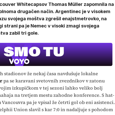
couver Whitecapsov Thomas Müller zapomnila na
olnoma drugačen način. Argentinec je v visokem
azu svojega moštva zgrešil enajstmetrovko, na
i strani pa je Nemec v visoki zmagi svojega
va zabil tri gole.
h stadionov že nekaj časa navdušuje lokalne
r
pa se karavani svetovnih zvezdnikov v zatonu
 svojim izkupičkom v tej sezoni lahko veliko bolj
nahaja na tretjem mestu zahodne konference. S hat-
 Vancouvra pa je vpisal že četrti gol ob eni asistenci.
lphii Union slavil s kar 7:0 in nadaljuje s pohodom