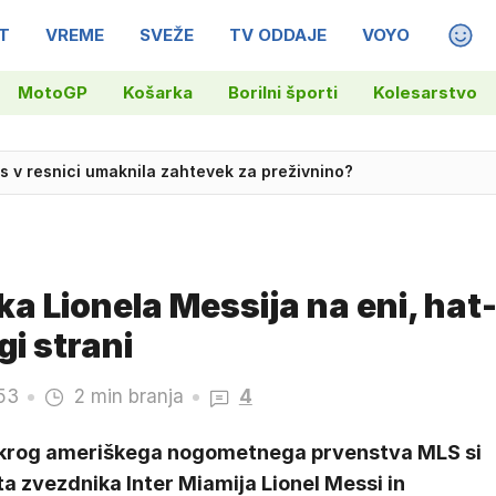
T
VREME
SVEŽE
TV ODDAJE
VOYO
MAGA
MotoGP
Košarka
Borilni športi
Kolesarstvo
enje skal: posredoval tudi helikopter
s v resnici umaknila zahtevek za preživnino?
 Lionela Messija na eni, hat
gi strani
.53
2 min branja
4
 krog ameriškega nogometnega prvenstva MLS si
a zvezdnika Inter Miamija Lionel Messi in