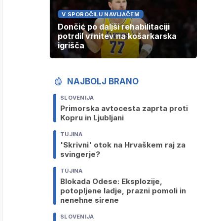
V SPOROČILU NAVIJAČEM
Dončić po daljši rehabilitaciji
potrdil vrnitev na košarkarska
igrišča
NAJBOLJ BRANO
SLOVENIJA
Primorska avtocesta zaprta proti
Kopru in Ljubljani
TUJINA
'Skrivni' otok na Hrvaškem raj za
svingerje?
TUJINA
Blokada Odese: Eksplozije,
potopljene ladje, prazni pomoli in
nenehne sirene
SLOVENIJA