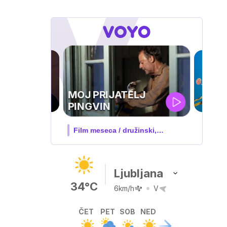
IQ 160
Nova hrvaška serija
Ljubljana
34°C
6km/h
V
ČET
PET
SOB
NED