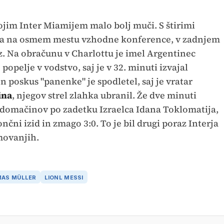
ojim Inter Miamijem malo bolj muči. S štirimi
ja na osmem mestu vzhodne konference, v zadnjem
z. Na obračunu v Charlottu je imel Argentinec
popelje v vodstvo, saj je v 32. minuti izvajal
 poskus "panenke" je spodletel, saj je vratar
ina
, njegov strel zlahka ubranil. Že dve minuti
o domačinov po zadetku Izraelca Idana Toklomatija,
nčni izid in zmago 3:0. To je bil drugi poraz Interja
movanjih.
AS MÜLLER
LIONL MESSI