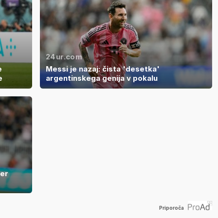
24ur.com
e
Messi je nazaj: čista 'desetka'
e
argentinskega genija v pokalu
ter
Priporoča