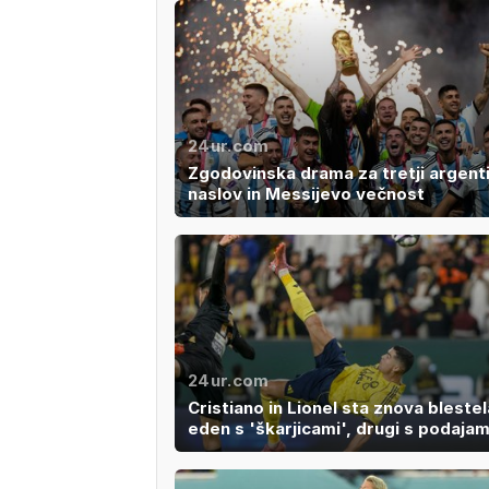
24ur.com
Zgodovinska drama za tretji argent
naslov in Messijevo večnost
24ur.com
Cristiano in Lionel sta znova blestel
eden s 'škarjicami', drugi s podajam