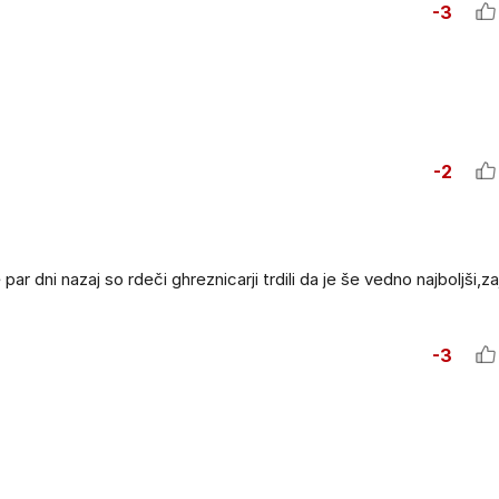
-3
-2
ar dni nazaj so rdeči ghreznicarji trdili da je še vedno najboljši,za
-3