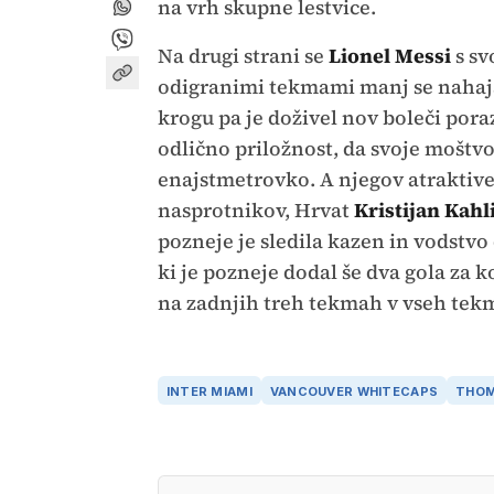
na vrh skupne lestvice.
Na drugi strani se
Lionel Messi
s sv
odigranimi tekmami manj se naha
krogu pa je doživel nov boleči pora
odlično priložnost, da svoje moštvo 
enajstmetrovko. A njegov atraktiven
nasprotnikov, Hrvat
Kristijan Kahl
pozneje je sledila kazen in vodstv
ki je pozneje dodal še dva gola za ko
na zadnjih treh tekmah v vseh tek
INTER MIAMI
VANCOUVER WHITECAPS
THOM