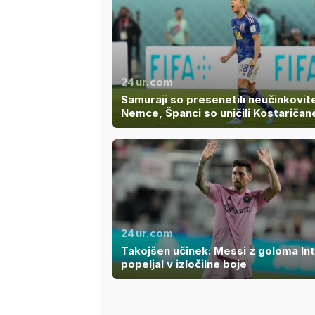
24ur.com
Samuraji so presenetili neučinkovit
Nemce, Španci so uničili Kostaričan
24ur.com
Takojšen učinek: Messi z goloma In
popeljal v izločilne boje