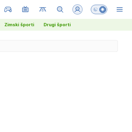
Preklopi barvni na
ZIN
Zimski športi
Drugi športi
-