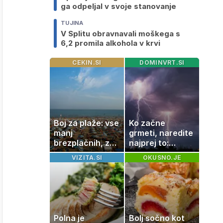
ga odpeljal v svoje stanovanje
TUJINA
V Splitu obravnavali moškega s
6,2 promila alkohola v krvi
CEKIN.SI
DOMINVRT.SI
Boj za plaže: vse
Ko začne
manj
grmeti, naredite
brezplačnih, za
najprej to:
ležalnik in
strokovnjaki
VIZITA.SI
OKUSNO.JE
senčnik tudi več
opozarjajo na
kot 40 evrov
pogosto napako
Polna je
Bolj sočno kot