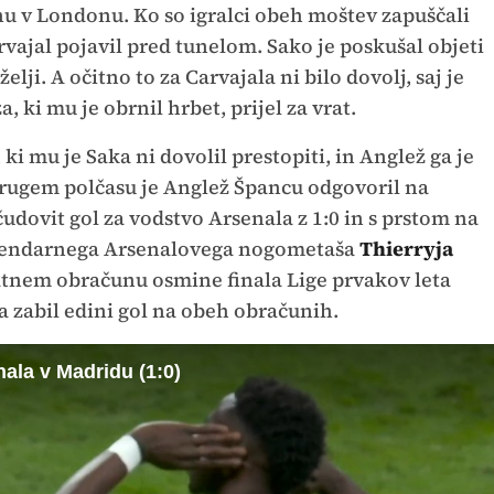
u v Londonu. Ko so igralci obeh moštev zapuščali
rvajal pojavil pred tunelom. Sako je poskušal objeti
elji. A očitno to za Carvajala ni bilo dovolj, saj je
 ki mu je obrnil hrbet, prijel za vrat.
 ki mu je Saka ni dovolil prestopiti, in Anglež ga je
V drugem polčasu je Anglež Špancu odgovoril na
čudovit gol za vodstvo Arsenala z 1:0 in s prstom na
legendarnega Arsenalovega nogometaša
Thierryja
vratnem obračunu osmine finala Lige prvakov leta
la zabil edini gol na obeh obračunih.
ala v Madridu (1:0)