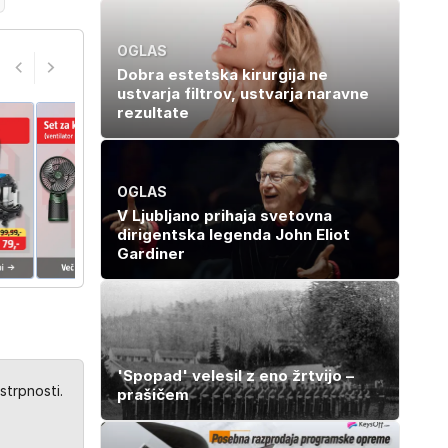
premike – kaj
pomeni, da so
Saturn, Neptun
OGLAS
in Pluton hkrati
Dobra estetska kirurgija ne
retrogradni?
ustvarja filtrov, ustvarja naravne
rezultate
OGLAS
V Ljubljano prihaja svetovna
dirigentska legenda John Eliot
Gardiner
'Spopad' velesil z eno žrtvijo –
strpnosti.
prašičem