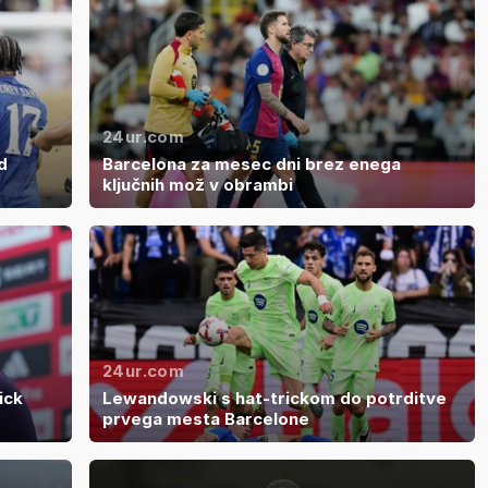
24ur.com
d
Barcelona za mesec dni brez enega
ključnih mož v obrambi
24ur.com
ick
Lewandowski s hat-trickom do potrditve
prvega mesta Barcelone