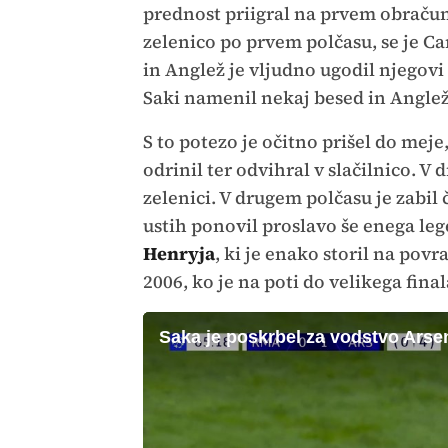
prednost priigral na prvem obračun
zelenico po prvem polčasu, se je Ca
in Anglež je vljudno ugodil njegovi ž
Saki namenil nekaj besed in Angleža,
S to potezo je očitno prišel do meje,
odrinil ter odvihral v slačilnico. 
zelenici. V drugem polčasu je zabil 
ustih ponovil proslavo še enega 
Henryja
, ki je enako storil na po
2006, ko je na poti do velikega fina
Saka je poskrbel za vodstvo Arsen