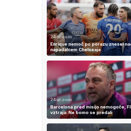
24ur.com
Enrique nemoč po porazu znesel na
napadalcem Chelseaja
24ur.com
Barcelona pred misijo nemogoče, Fl
vztraja: Ne bomo se predali