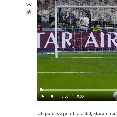
Loaded
:
0%
Current
0:00
/
Duration
0:00
Predvajaj
Tiho
Time
Ob polčasu je bil izid 0:0, skupni izi