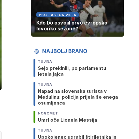
PSG - ASTON VILLA
Kdo bo osvojil prvo evropsko
lovoriko sezone?
NAJBOLJ BRANO
TUJINA
Sejo prekinili, po parlamentu
letela jajca
TUJINA
ozaslonski
in
Napad na slovenska turista v
Medulinu: policija prijela še enega
osumljenca
NOGOMET
Umrl oče Lionela Messija
TUJINA
Upokojenec ugrabil štiriletnika in