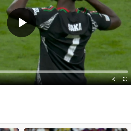
Predvajaj
Cel
nač