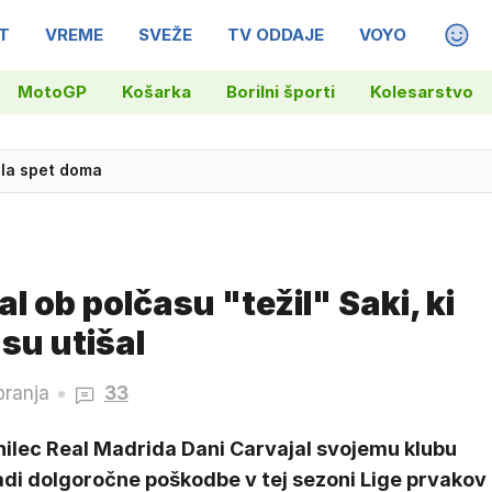
T
VREME
SVEŽE
TV ODDAJE
VOYO
MAGA
MotoGP
Košarka
Borilni športi
Kolesarstvo
a s 6,2 promila alkohola v krvi
 ob polčasu "težil" Saki, ki
su utišal
branja
33
nilec Real Madrida Dani Carvajal svojemu klubu
adi dolgoročne poškodbe v tej sezoni Lige prvakov