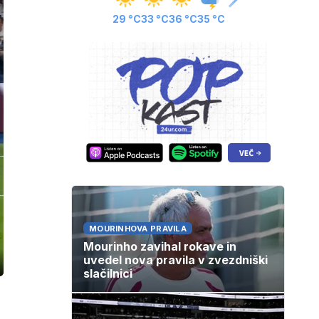
29 °C
33 °C
36 °C
35 °C
MOURINHOVA PRAVILA
Mourinho zavihal rokave in
uvedel nova pravila v zvezdniški
ozaslonski
slačilnici
in