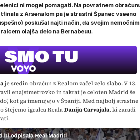
zelenici ni mogel pomagati. Na povratnem obračun
tfinala z Arsenalom pa je strastni Španec vseeno
uspešno) poskušal najti način, da svojim nemočnim
gralcem olajša delo na Bernabeuu.
ka
je sredin obračun z Realom začel zelo slabo. V 13.
ravil enajstmetrovko in takrat je celoten Madrid še
ado', kot ga imenujejo v Španiji. Med najbolj strastne
o štejemo igralca Reala
Danija Carvajala
, ki zaradi
ati.
ki bi odpisala Real Madrid