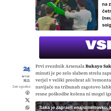
na 
četr
(ne
soi
Prvi zvezdnik Arsenala
Bukayo Sa
minuti je po zelo slabem strelu zap
AVTOR:
verjel v veliki preobrat ali 'remont
M.D.
navijače na tribunah zagotovo lahk
Deli zgodbo:
resne poškodbe kolena ni mogel igr
Saka je zapravil enajstmetrovko, 