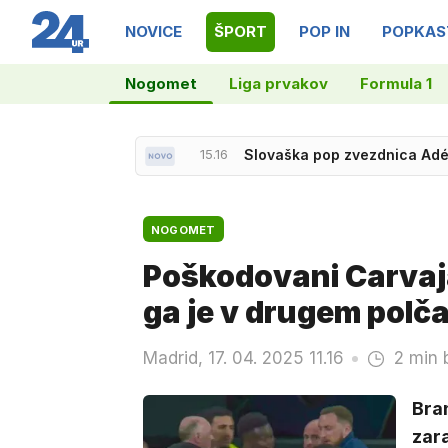
NOVICE
ŠPORT
POP IN
POPKAS
Nogomet
Liga prvakov
Formula 1
14.38
V Splitu obravnavali moškeg
NOGOMET
Poškodovani Carvajal
ga je v drugem polča
Madrid, 17. 04. 2025 11.16
2 min 
Bra
zar