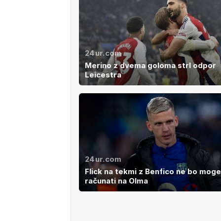
24ur.com
Merino z dvema goloma strl odpor
Leicestra
24ur.com
Flick na tekmi z Benfico ne bo moge
računati na Olma