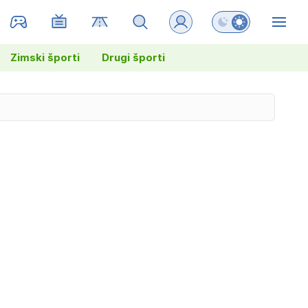
Preklopi barvni na
ZIN
Zimski športi
Drugi športi