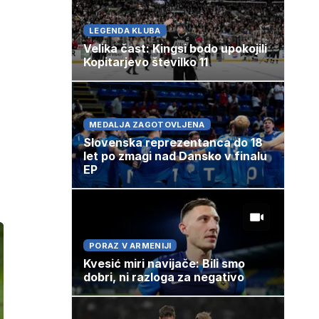
LEGENDA KLUBA
Velika čast: Kingsi bodo upokojili
Kopitarjevo številko 11
MEDALJA ZAGOTOVLJENA
Slovenska reprezentanca do 18
let po zmagi nad Dansko v finalu
EP
PORAZ V ARMENIJI
Kvesić miri navijače: Bili smo
dobri, ni razloga za negativo