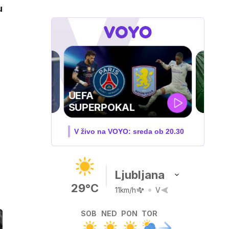
u
ZUFFA BOXING 10
V živo na VOYO: sobota ob
20.00
Ljubljana
29°C
11km/h
V
SOB
NED
PON
TOR