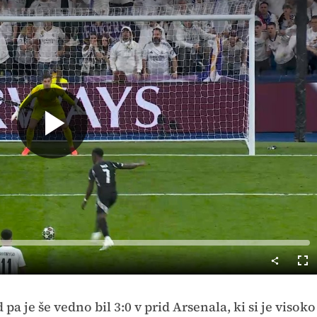
Predvajaj
Cel
nač
d pa je še vedno bil 3:0 v prid Arsenala, ki si je visoko