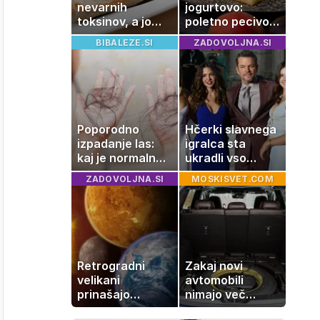
nevarnih
jogurtovo:
toksinov, a jo
poletno pecivo,
imamo vsi radi:
ki vedno uspe
BIBALEZE.SI
ZADOVOLJNA.SI
to je najbolj
nezdrava riba, ki
jo mnogi redno
uživajo
Poporodno
Hčerki slavnega
izpadanje las:
igralca sta
kaj je normalno
ukradli vso
in kako si
pozornost
ZADOVOLJNA.SI
MOSKISVET.COM
pomagati
Retrogradni
Zakaj novi
velikani
avtomobili
prinašajo
nimajo več
pomembne
rezervne gume?