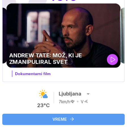
MOJ PRIJATELJ PINGVIN
Film meseca / družinski, pustolovski
Ljubljana
7km/h
V
23°C
VREME