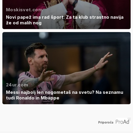
Moskisvet.com
Novi papež ima rad šport: Za ta klub strastno navija
že od malih nog
24ur.com
Messi najbolj len nogometaš na svetu? Na seznamu
tudi Ronaldo in Mbappe
Priporoča