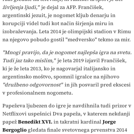
življenja ljudi,"
je dejal za AFP. Frančišek,
argentinski jezuit, je nogomet kljub denarju in
korupciji videl tudi kot način širjenja miru in
izobraževanja. Leta 2014 je olimpijski stadion v Rimu
na njegovo pobudo gostil "medversko" tekmo za mir.
"Mnogi pravijo, da je nogomet najlepša igra na svetu.
Tudi jaz tako mislim,"
je leta 2019 izjavil Frančišek,
ki je že leta 2013, ko je nagovarjal italijansko in
argentinsko moštvo, spomnil igralce na njihovo
"družbeno odgovornost"
in jih posvaril pred ekscesi
v profesionalnem nogometu.
Papeževa ljubezen do igre je navdihnila tudi prizor v
Netflixovi uspešnici Dva papeža, v katerem nekdanji
papež
Benedikt XVI.
in takratni kardinal
Jorge
Bergoglio
gledata finale svetovnega prvenstva 2014