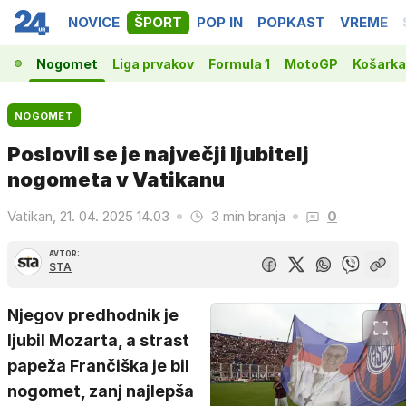
NOVICE
ŠPORT
POP IN
POPKAST
VREME
Nogomet
Liga prvakov
Formula 1
MotoGP
Košarka
NOGOMET
Poslovil se je največji ljubitelj
nogometa v Vatikanu
Vatikan, 21. 04. 2025 14.03
3 min branja
0
AVTOR:
STA
Njegov predhodnik je
ljubil Mozarta, a strast
papeža Frančiška je bil
nogomet, zanj najlepša