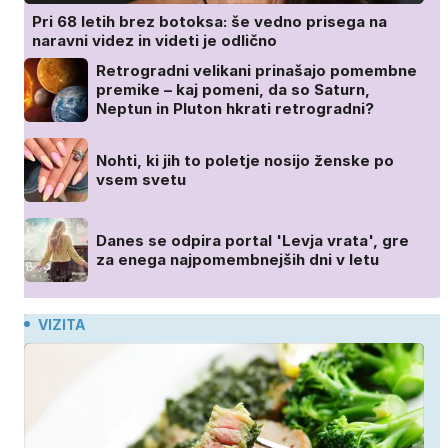
Pri 68 letih brez botoksa: še vedno prisega na
naravni videz in videti je odlično
Retrogradni velikani prinašajo pomembne
premike – kaj pomeni, da so Saturn,
Neptun in Pluton hkrati retrogradni?
Nohti, ki jih to poletje nosijo ženske po
vsem svetu
Danes se odpira portal 'Levja vrata', gre
za enega najpomembnejših dni v letu
VIZITA