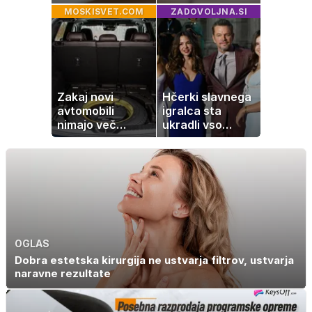
imamo vsi radi:
in kako si
MOSKISVET.COM
ZADOVOLJNA.SI
to je najbolj
pomagati
nezdrava riba, ki
jo mnogi redno
uživajo
Zakaj novi
Hčerki slavnega
avtomobili
igralca sta
nimajo več
ukradli vso
rezervne gume?
pozornost
OGLAS
Dobra estetska kirurgija ne ustvarja filtrov, ustvarja
naravne rezultate