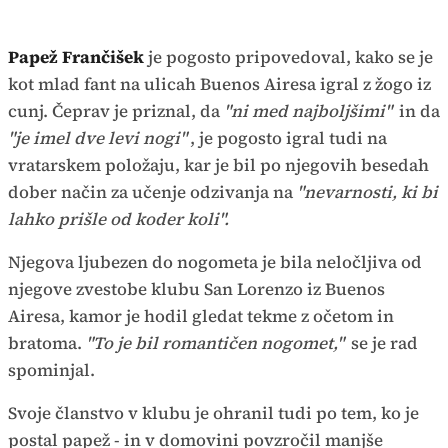
Papež Frančišek
je pogosto pripovedoval, kako se je
kot mlad fant na ulicah Buenos Airesa igral z žogo iz
cunj. Čeprav je priznal, da
"ni med najboljšimi"
in da
"je imel dve levi nogi"
, je pogosto igral tudi na
vratarskem položaju, kar je bil po njegovih besedah
dober način za učenje odzivanja na
"nevarnosti, ki bi
lahko prišle od koder koli".
Njegova ljubezen do nogometa je bila neločljiva od
njegove zvestobe klubu San Lorenzo iz Buenos
Airesa, kamor je hodil gledat tekme z očetom in
bratoma.
"To je bil romantičen nogomet,"
se je rad
spominjal.
Svoje članstvo v klubu je ohranil tudi po tem, ko je
postal papež - in v domovini povzročil manjše