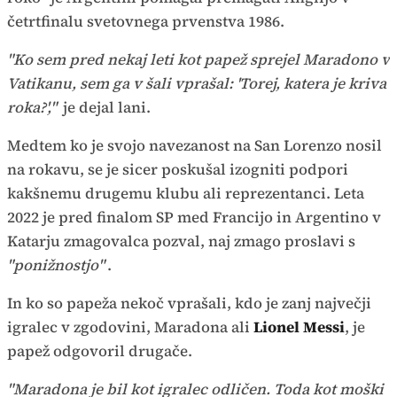
četrtfinalu svetovnega prvenstva 1986.
"Ko sem pred nekaj leti kot papež sprejel Maradono v
Vatikanu, sem ga v šali vprašal: 'Torej, katera je kriva
roka?',"
je dejal lani.
Medtem ko je svojo navezanost na San Lorenzo nosil
na rokavu, se je sicer poskušal izogniti podpori
kakšnemu drugemu klubu ali reprezentanci. Leta
2022 je pred finalom SP med Francijo in Argentino v
Katarju zmagovalca pozval, naj zmago proslavi s
"ponižnostjo"
.
In ko so papeža nekoč vprašali, kdo je zanj največji
igralec v zgodovini, Maradona ali
Lionel Messi
, je
papež odgovoril drugače.
"Maradona je bil kot igralec odličen. Toda kot moški