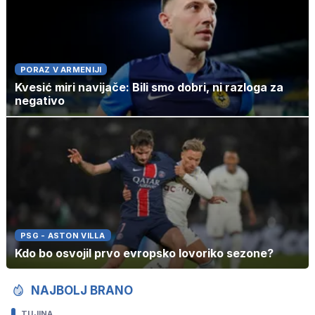
PORAZ V ARMENIJI
Kvesić miri navijače: Bili smo dobri, ni razloga za
negativo
PSG - ASTON VILLA
Kdo bo osvojil prvo evropsko lovoriko sezone?
NAJBOLJ BRANO
TUJINA