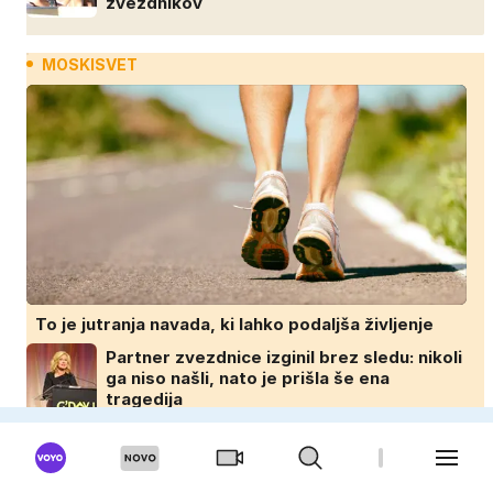
zvezdnikov
MOSKISVET
To je jutranja navada, ki lahko podaljša življenje
Partner zvezdnice izginil brez sledu: nikoli
ga niso našli, nato je prišla še ena
tragedija
Zakaj novi avtomobili nimajo več rezervne
gume?