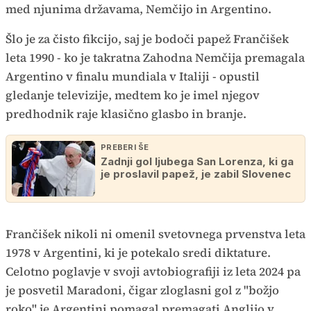
med njunima državama, Nemčijo in Argentino.
Šlo je za čisto fikcijo, saj je bodoči papež Frančišek
leta 1990 - ko je takratna Zahodna Nemčija premagala
Argentino v finalu mundiala v Italiji - opustil
gledanje televizije, medtem ko je imel njegov
predhodnik raje klasično glasbo in branje.
PREBERI ŠE
Zadnji gol ljubega San Lorenza, ki ga
je proslavil papež, je zabil Slovenec
Frančišek nikoli ni omenil svetovnega prvenstva leta
1978 v Argentini, ki je potekalo sredi diktature.
Celotno poglavje v svoji avtobiografiji iz leta 2024 pa
je posvetil Maradoni, čigar zloglasni gol z "božjo
roko" je Argentini pomagal premagati Anglijo v