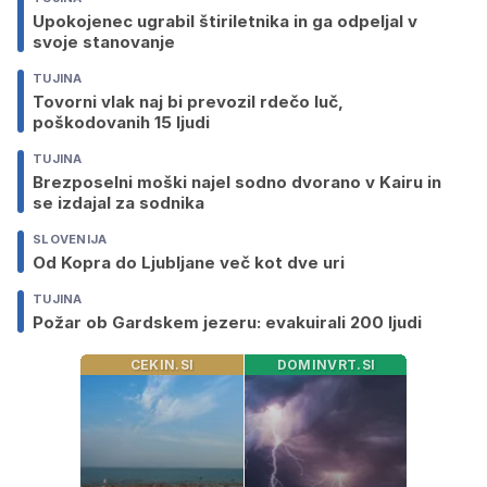
Upokojenec ugrabil štiriletnika in ga odpeljal v
svoje stanovanje
TUJINA
Tovorni vlak naj bi prevozil rdečo luč,
poškodovanih 15 ljudi
TUJINA
Brezposelni moški najel sodno dvorano v Kairu in
se izdajal za sodnika
SLOVENIJA
Od Kopra do Ljubljane več kot dve uri
TUJINA
Požar ob Gardskem jezeru: evakuirali 200 ljudi
CEKIN.SI
DOMINVRT.SI