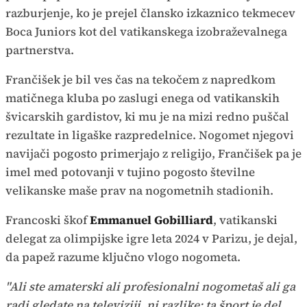
razburjenje, ko je prejel člansko izkaznico tekmecev
Boca Juniors kot del vatikanskega izobraževalnega
partnerstva.
Frančišek je bil ves čas na tekočem z napredkom
matičnega kluba po zaslugi enega od vatikanskih
švicarskih gardistov, ki mu je na mizi redno puščal
rezultate in ligaške razpredelnice. Nogomet njegovi
navijači pogosto primerjajo z religijo, Frančišek pa je
imel med potovanji v tujino pogosto številne
velikanske maše prav na nogometnih stadionih.
Francoski škof
Emmanuel Gobilliard
, vatikanski
delegat za olimpijske igre leta 2024 v Parizu, je dejal,
da papež razume ključno vlogo nogometa.
"Ali ste amaterski ali profesionalni nogometaš ali ga
radi gledate na televiziji, ni razlike: ta šport je del