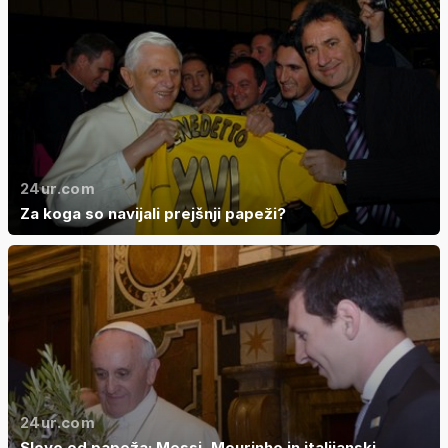
24ur.com
Za koga so navijali prejšnji papeži?
24ur.com
Slovo od papeža: Messi, Mourinho in italijanski