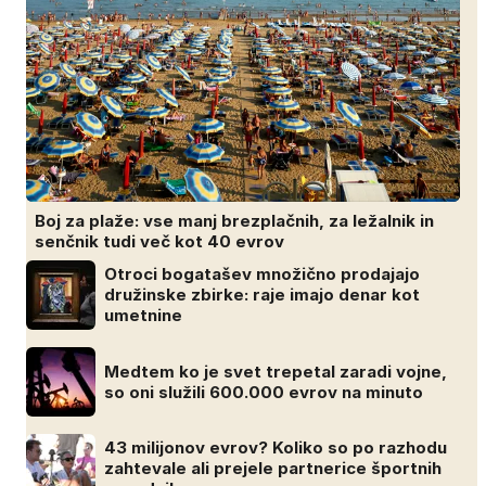
Boj za plaže: vse manj brezplačnih, za ležalnik in
senčnik tudi več kot 40 evrov
Otroci bogatašev množično prodajajo
družinske zbirke: raje imajo denar kot
umetnine
Medtem ko je svet trepetal zaradi vojne,
so oni služili 600.000 evrov na minuto
43 milijonov evrov? Koliko so po razhodu
zahtevale ali prejele partnerice športnih