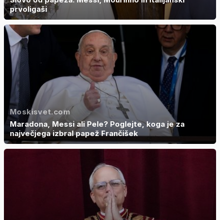
prvoligaši
Moskisvet.com
Maradona, Messi ali Pele? Poglejte, koga je za
največjega izbral papež Frančišek