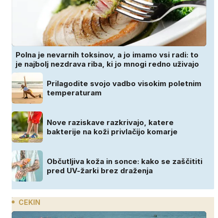
Polna je nevarnih toksinov, a jo imamo vsi radi: to
je najbolj nezdrava riba, ki jo mnogi redno uživajo
Prilagodite svojo vadbo visokim poletnim
temperaturam
Nove raziskave razkrivajo, katere
bakterije na koži privlačijo komarje
Občutljiva koža in sonce: kako se zaščititi
pred UV-žarki brez draženja
CEKIN