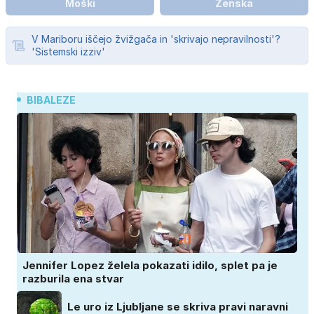
Moški
Ženska
V Mariboru iščejo žvižgača in 'skrivajo nepravilnosti'?
'Sistemski izziv'
BIBALEZE
Jennifer Lopez želela pokazati idilo, splet pa je
razburila ena stvar
Le uro iz Ljubljane se skriva pravi naravni