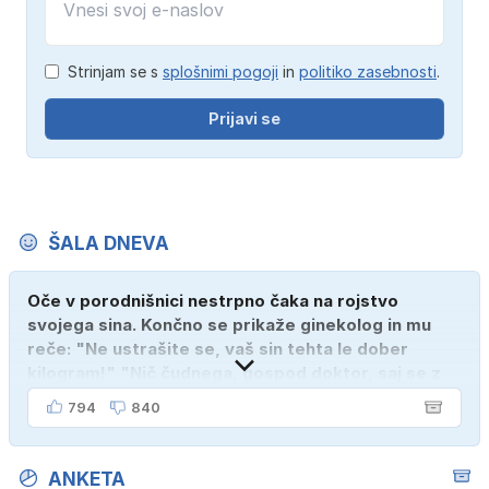
Strinjam se s
splošnimi pogoji
in
politiko zasebnosti
.
Prijavi se
ŠALA DNEVA
Oče v porodnišnici nestrpno čaka na rojstvo
svojega sina. Končno se prikaže ginekolog in mu
reče: "Ne ustrašite se, vaš sin tehta le dober
kilogram!" "Nič čudnega, gospod doktor, saj se z
ženo poznava šele tri mesece."
794
840
ANKETA