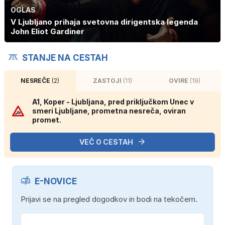
OGLAS
V Ljubljano prihaja svetovna dirigentska legenda
John Eliot Gardiner
STANJE NA CESTAH
NESREČE
(2)
ZASTOJI
(11)
OVIRE
(19)
A1, Koper - Ljubljana, pred priključkom Unec v
smeri Ljubljane, prometna nesreča, oviran
promet.
VEČ O CESTAH
E-NOVICE
Prijavi se na pregled dogodkov in bodi na tekočem.