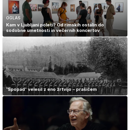
OGLAS
Kam v Ljubljani poleti? Od rimskih ostalin do
sodobne umetnosti in večernih koncertov
'Spopad' velesil z eno žrtvijo – prašičem