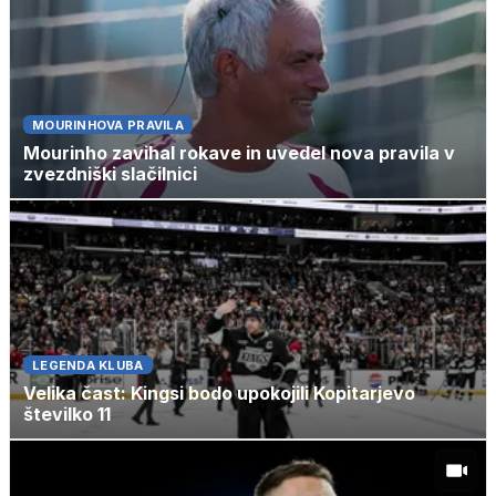
MOURINHOVA PRAVILA
Mourinho zavihal rokave in uvedel nova pravila v
zvezdniški slačilnici
LEGENDA KLUBA
Velika čast: Kingsi bodo upokojili Kopitarjevo
številko 11