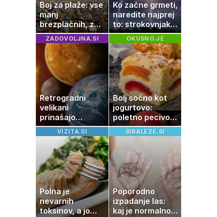
Boj za plaže: vse
Ko začne grmeti,
manj
naredite najprej
brezplačnih, za
to: strokovnjaki
ležalnik in
opozarjajo na
ZADOVOLJNA.SI
OKUSNO.JE
senčnik tudi več
pogosto napako
kot 40 evrov
Retrogradni
Bolj sočno kot
velikani
jogurtovo:
prinašajo
poletno pecivo,
pomembne
ki vedno uspe
VIZITA.SI
BIBALEZE.SI
premike – kaj
pomeni, da so
Saturn, Neptun
in Pluton hkrati
retrogradni?
Polna je
Poporodno
nevarnih
izpadanje las:
toksinov, a jo
kaj je normalno