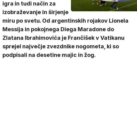
igra in tudi način za
izobraževanje in širjenje
miru po svetu. Od argentinskih rojakov Lionela
Messija in pokojnega Diega Maradone do
Zlatana Ibrahimovića je Frančišek v Vatikanu
sprejel največje zvezdnike nogometa, ki so
podpisali na desetine majic in žog.