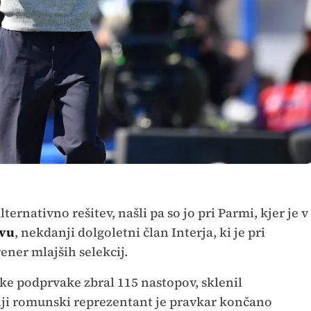
lternativno rešitev, našli pa so jo pri Parmi, kjer je v
ivu
, nekdanji dolgoletni član Interja, ki je pri
ener mlajših selekcij.
ke podprvake zbral 115 nastopov, sklenil
nji romunski reprezentant je pravkar končano