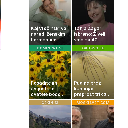
Kaj vročinski val
Tanja Žagar
naredi ženskim
iskreno: Živeli
hormonom:
smo na 40
zakaj se poleti
kvadratih, a
DOMINVRT.SI
OKUSNO.JE
počutimo
imela sem vse,
drugače?
kar otrok
potrebuje
Posadite jih
Puding brez
avgusta in
kuhanja:
cvetele bodo
preprost trik za
vse do zime
pripravo v le
CEKIN.SI
MOSKISVET.COM
nekaj minutah