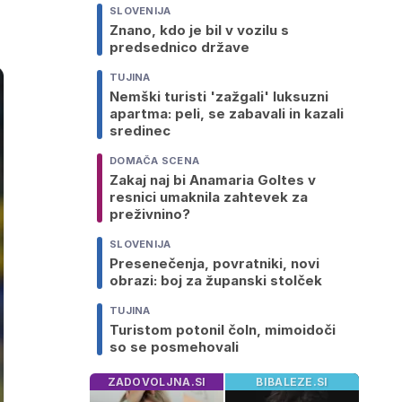
SLOVENIJA
Znano, kdo je bil v vozilu s
predsednico države
TUJINA
Nemški turisti 'zažgali' luksuzni
apartma: peli, se zabavali in kazali
sredinec
DOMAČA SCENA
Zakaj naj bi Anamaria Goltes v
resnici umaknila zahtevek za
preživnino?
SLOVENIJA
Presenečenja, povratniki, novi
obrazi: boj za županski stolček
TUJINA
Turistom potonil čoln, mimoidoči
so se posmehovali
ZADOVOLJNA.SI
BIBALEZE.SI