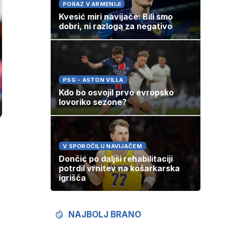
PORAZ V ARMENIJI
Kvesić miri navijače: Bili smo
dobri, ni razloga za negativo
PSG - ASTON VILLA
Kdo bo osvojil prvo evropsko
lovoriko sezone?
V SPOROČILU NAVIJAČEM
Dončić po daljši rehabilitaciji
potrdil vrnitev na košarkarska
igrišča
NAJBOLJ BRANO