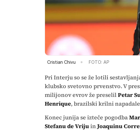
Cristian Chivu
FOTO: AP
Pri Interju so se že lotili sestavlja
klubsko svetovno prvenstvo. V pres
milijonov evrov že preselil
Petar S
Henrique
, brazilski krilni napadale
Konec junija se izteče pogodba
Mar
Stefanu de Vriju
in
Joaquinu Corre