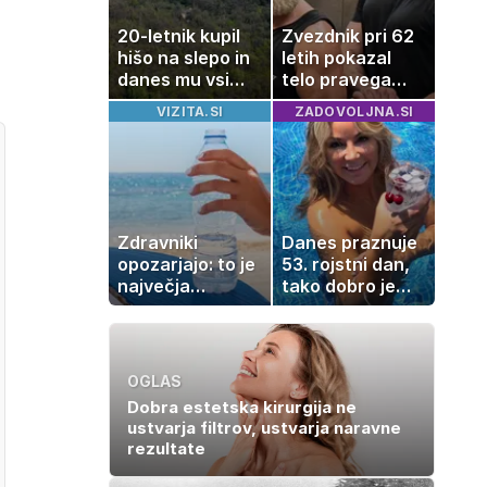
20-letnik kupil
Zvezdnik pri 62
hišo na slepo in
letih pokazal
danes mu vsi
telo pravega
zavidajo
gladiatorja
VIZITA.SI
ZADOVOLJNA.SI
Zdravniki
Danes praznuje
opozarjajo: to je
53. rojstni dan,
največja
tako dobro je
napaka, ki jo
videti znana
ljudje delajo med
Slovenka
vročino
OGLAS
Dobra estetska kirurgija ne
ustvarja filtrov, ustvarja naravne
rezultate