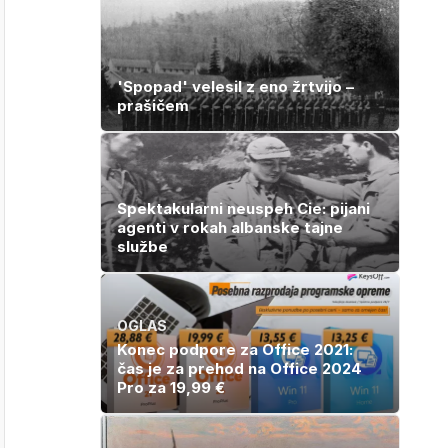
'Spopad' velesil z eno žrtvijo –
prašičem
Spektakularni neuspeh Cie: pijani
agenti v rokah albanske tajne
službe
OGLAS
Konec podpore za Office 2021:
čas je za prehod na Office 2024
Pro za 19,99 €