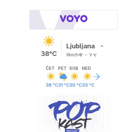
Ljubljana
38°C
9km/h
V
ČET
PET
SOB
NED
38 °C
31 °C
30 °C
33 °C