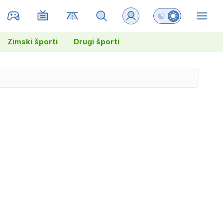
Preklopi barvni na
ZIN
Zimski športi
Drugi športi