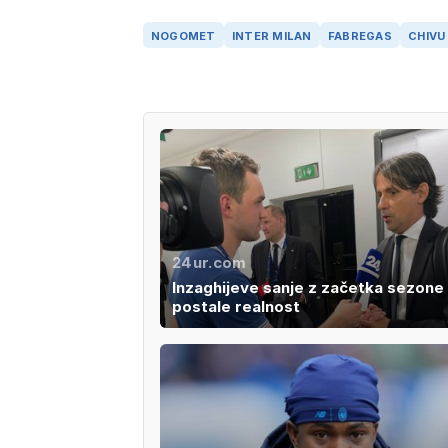
NOGOMET
INTER MILAN
FABREGAS
CHIVU
24ur.com
Inzaghijeve sanje z začetka sezone
postale realnost