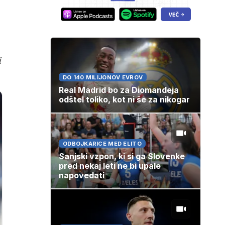
i
DO 140 MILIJONOV EVROV
Real Madrid bo za Diomandeja
odštel toliko, kot ni še za nikogar
ODBOJKARICE MED ELITO
Sanjski vzpon, ki si ga Slovenke
pred nekaj leti ne bi upale
napovedati