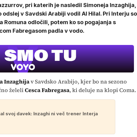
zzurrov, pri katerih je nasledil Simoneja Inzaghija,
o odslej v Savdski Arabiji vodil Al Hilal. Pri Interju so
a Romuna odločili, potem ko so pogajanja s
com Fabregasom padla v vodo.
a Inzaghija
v Savdsko Arabijo, kjer bo na sezono
čno želeli
Cesca Fabregasa
, ki deluje na klopi Coma.
jal svoj davek: Inzaghi ni več trener Interja