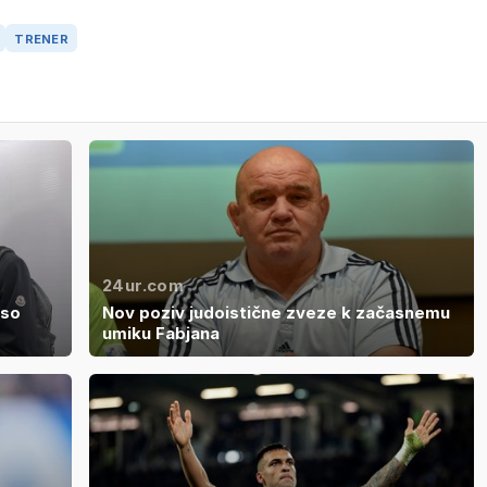
TRENER
24ur.com
 so
Nov poziv judoistične zveze k začasnemu
umiku Fabjana