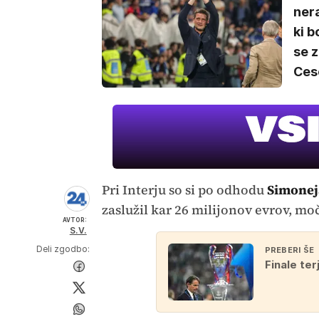
nera
ki b
se z
Ces
Pri Interju so si po odhodu
Simonej
zaslužil kar 26 milijonov evrov, mo
AVTOR:
S.V.
Deli zgodbo:
PREBERI ŠE
Finale ter