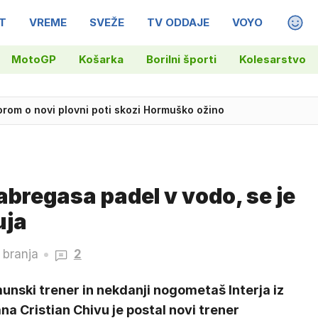
T
VREME
SVEŽE
TV ODDAJE
VOYO
MAGA
MotoGP
Košarka
Borilni športi
Kolesarstvo
orom o novi plovni poti skozi Hormuško ožino
 predsednico države
abregasa padel v vodo, se je
uja
 branja
2
nski trener in nekdanji nogometaš Interja iz
na Cristian Chivu je postal novi trener