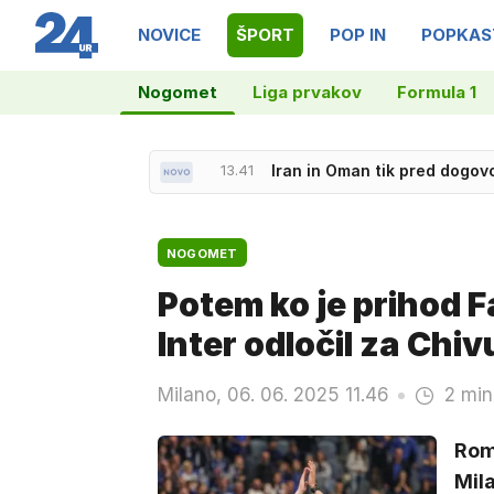
NOVICE
ŠPORT
POP IN
POPKAS
Nogomet
Liga prvakov
Formula 1
13.41
Iran in Oman tik pred dogov
13.26
Znano, kdo je bil v vozilu s
NOGOMET
Potem ko je prihod F
Inter odločil za Chiv
Milano, 06. 06. 2025 11.46
2 min
Romu
Mila