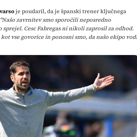
warso
je poudaril, da je španski trener ključnega
"Našo zavrnitev smo sporočili neposredno
o sprejel. Cesc Fabregas ni nikoli zaprosil za odhod.
 kot vse govorice in ponosni smo, da našo ekipo vod