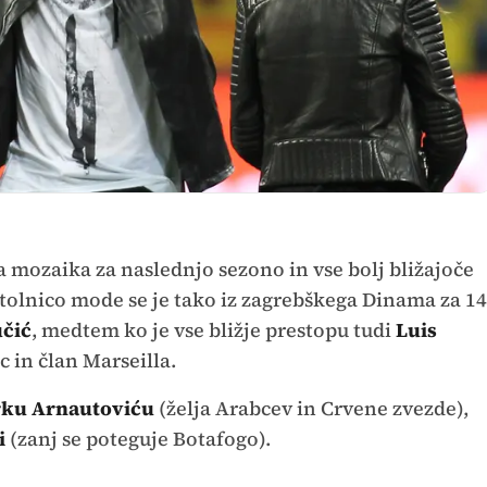
nja mozaika za naslednjo sezono in vse bolj bližajoče
tolnico mode se je tako iz zagrebškega Dinama za 14
učić
, medtem ko je vse bližje prestopu tudi
Luis
c in član Marseilla.
ku Arnautoviću
(želja Arabcev in Crvene zvezde),
i
(zanj se poteguje Botafogo).