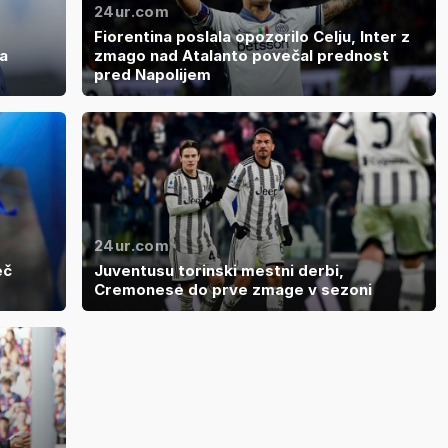
24ur.com
Fiorentina poslala opozorilo Celju, Inter z
a
zmago nad Atalanto povečal prednost
pred Napolijem
24ur.com
eč
Juventusu torinski mestni derbi,
Cremonese do prve zmage v sezoni