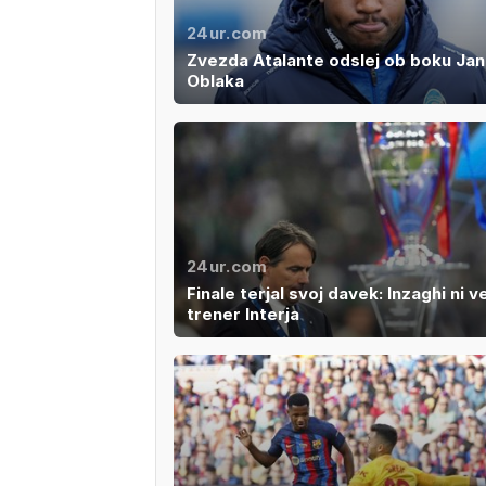
24ur.com
Zvezda Atalante odslej ob boku Jan
Oblaka
24ur.com
Finale terjal svoj davek: Inzaghi ni v
trener Interja