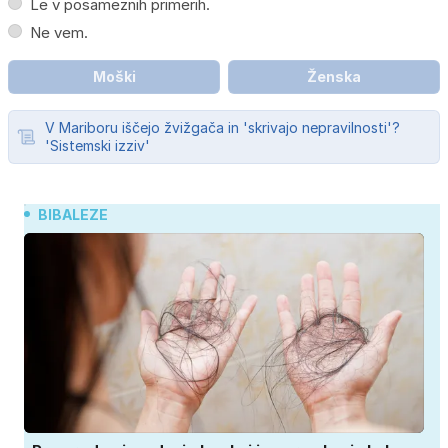
Le v posameznih primerih.
Ne vem.
Moški
Ženska
V Mariboru iščejo žvižgača in 'skrivajo nepravilnosti'?
'Sistemski izziv'
BIBALEZE