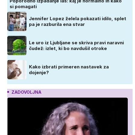
Poporodno izpadanje las: kaj je normalno in kako
si pomagati
Jennifer Lopez želela pokazati idilo, splet
pa je razburila ena stvar
Le uro iz Ljubljane se skriva pravi naravni
čudež: izlet, ki bo navdušil otroke
Kako izbrati primeren nastavek za
dojenje?
ZADOVOLJNA