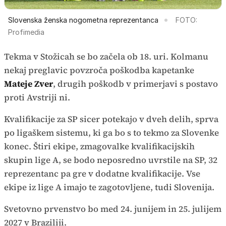
Slovenska ženska nogometna reprezentanca
FOTO:
Profimedia
Tekma v Stožicah se bo začela ob 18. uri. Kolmanu
nekaj preglavic povzroča poškodba kapetanke
Mateje Zver
, drugih poškodb v primerjavi s postavo
proti Avstriji ni.
Kvalifikacije za SP sicer potekajo v dveh delih, sprva
po ligaškem sistemu, ki ga bo s to tekmo za Slovenke
konec. Štiri ekipe, zmagovalke kvalifikacijskih
skupin lige A, se bodo neposredno uvrstile na SP, 32
reprezentanc pa gre v dodatne kvalifikacije. Vse
ekipe iz lige A imajo te zagotovljene, tudi Slovenija.
Svetovno prvenstvo bo med 24. junijem in 25. julijem
2027 v Braziliji.