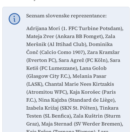
Seznam slovenske reprezentance:
Adrijana Mori (1. FFC Turbine Potsdam),
Mateja Zver (Ankara BB Fomget), Zala
Meršnik (Al Ittihad Club), Dominika
Čonč (Calcio Como 1907), Zara Kramžar
(Everton FC), Sara Agrež (FC Köln), Sara
Ketiš (FC Lumezzane), Lana Golob
(Glasgow City F.C.), Melania Pasar
(LASK), Chantal Marie Nees Kirtzakis
(Atromitou WFC), Kaja Korošec (Paris
F.C.), Nina Kajzba (Standard de Liège),
Izabela Križaj (SKN St. Pölten), Tinkara
Testen (SL Benfica), Zala Kuštrin (Sturm
Graz), Maja Sternad (SV Werder Bremen),
Kaja Eržen (Ternana Women), Lara