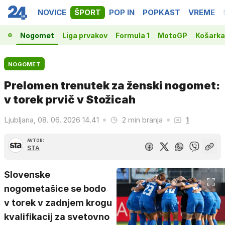
NOVICE
ŠPORT
POP IN
POPKAST
VREME
Nogomet
Liga prvakov
Formula 1
MotoGP
Košarka
NOGOMET
Prelomen trenutek za ženski nogomet:
v torek prvič v Stožicah
Ljubljana, 08. 06. 2026 14.41
2 min branja
1
AVTOR:
STA
Slovenske
nogometašice se bodo
v torek v zadnjem krogu
kvalifikacij za svetovno