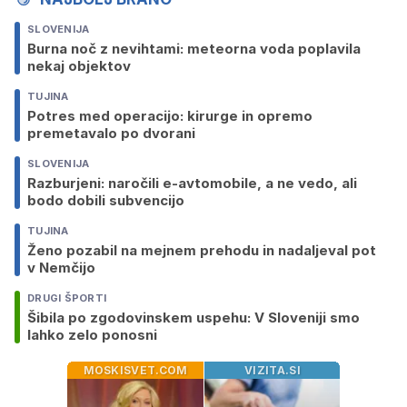
SLOVENIJA
Burna noč z nevihtami: meteorna voda poplavila
nekaj objektov
TUJINA
Potres med operacijo: kirurge in opremo
premetavalo po dvorani
SLOVENIJA
Razburjeni: naročili e-avtomobile, a ne vedo, ali
bodo dobili subvencijo
TUJINA
Ženo pozabil na mejnem prehodu in nadaljeval pot
v Nemčijo
DRUGI ŠPORTI
Šibila po zgodovinskem uspehu: V Sloveniji smo
lahko zelo ponosni
MOSKISVET.COM
VIZITA.SI