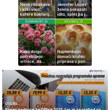
Nove raziskave
Jennifer Lopez
razkrivajo,
želela pokazati
katere bakterije
idilo, splet pa je
na koži privlačijo
razburila ena
DOMINVRT.SI
OKUSNO.JE
komarje
stvar
Kako dolgo
Najmehkejši
potrebujejo
domači kruhki:
vrtnice, da
priprava v ponvi
zrastejo? Vse o
je trik za popoln
rasti, cvetenju in
rezultat
negi vrtnic
OGLAS
Konec podpore za Office 2021: čas je za prehod na