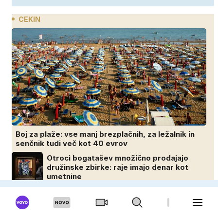
CEKIN
Boj za plaže: vse manj brezplačnih, za ležalnik in
senčnik tudi več kot 40 evrov
Otroci bogatašev množično prodajajo
družinske zbirke: raje imajo denar kot
umetnine
Medtem ko je svet trepetal zaradi vojne,
so oni služili 600.000 evrov na minuto