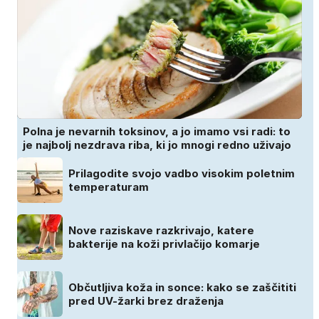
Polna je nevarnih toksinov, a jo imamo vsi radi: to
je najbolj nezdrava riba, ki jo mnogi redno uživajo
Prilagodite svojo vadbo visokim poletnim
temperaturam
Nove raziskave razkrivajo, katere
bakterije na koži privlačijo komarje
Občutljiva koža in sonce: kako se zaščititi
pred UV-žarki brez draženja