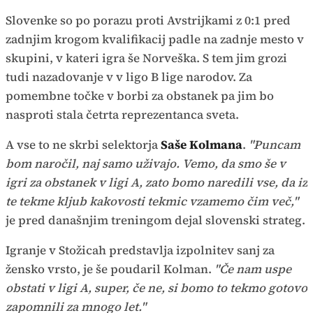
Slovenke so po porazu proti Avstrijkami z 0:1 pred
zadnjim krogom kvalifikacij padle na zadnje mesto v
skupini, v kateri igra še Norveška. S tem jim grozi
tudi nazadovanje v v ligo B lige narodov. Za
pomembne točke v borbi za obstanek pa jim bo
nasproti stala četrta reprezentanca sveta.
A vse to ne skrbi selektorja
Saše Kolmana
.
"Puncam
bom naročil, naj samo uživajo. Vemo, da smo še v
igri za obstanek v ligi A, zato bomo naredili vse, da iz
te tekme kljub kakovosti tekmic vzamemo čim več,"
je pred današnjim treningom dejal slovenski strateg.
Igranje v Stožicah predstavlja izpolnitev sanj za
žensko vrsto, je še poudaril Kolman.
"Če nam uspe
obstati v ligi A, super, če ne, si bomo to tekmo gotovo
zapomnili za mnogo let."