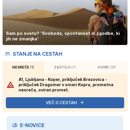
Sam po svetu? 'Svoboda, spontanost in zgodbe, ki
jih ne zmanjka'
STANJE NA CESTAH
NESREČE
(1)
ZASTOJI
(7)
OVIRE
(18)
A1, Ljubljana - Koper, priključek Brezovica -
priključek Dragomer v smeri Kopra, prometna
nesreča, oviran promet.
VEČ O CESTAH
E-NOVICE