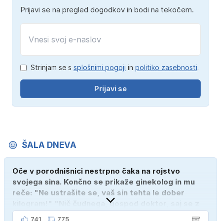
Prijavi se na pregled dogodkov in bodi na tekočem.
Strinjam se s
splošnimi pogoji
in
politiko zasebnosti
.
Prijavi se
ŠALA DNEVA
Oče v porodnišnici nestrpno čaka na rojstvo
svojega sina. Končno se prikaže ginekolog in mu
reče: "Ne ustrašite se, vaš sin tehta le dober
kilogram!" "Nič čudnega, gospod doktor, saj se z
ženo poznava šele tri mesece."
741
775