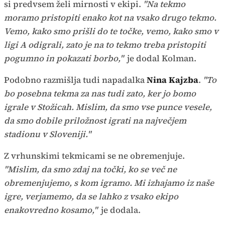
si predvsem želi mirnosti v ekipi.
"Na tekmo
moramo pristopiti enako kot na vsako drugo tekmo.
Vemo, kako smo prišli do te točke, vemo, kako smo v
ligi A odigrali, zato je na to tekmo treba pristopiti
pogumno in pokazati borbo,"
je dodal Kolman.
Podobno razmišlja tudi napadalka
Nina Kajzba
.
"To
bo posebna tekma za nas tudi zato, ker jo bomo
igrale v Stožicah. Mislim, da smo vse punce vesele,
da smo dobile priložnost igrati na največjem
stadionu v Sloveniji."
Z vrhunskimi tekmicami se ne obremenjuje.
"Mislim, da smo zdaj na točki, ko se več ne
obremenjujemo, s kom igramo. Mi izhajamo iz naše
igre, verjamemo, da se lahko z vsako ekipo
enakovredno kosamo,"
je dodala.