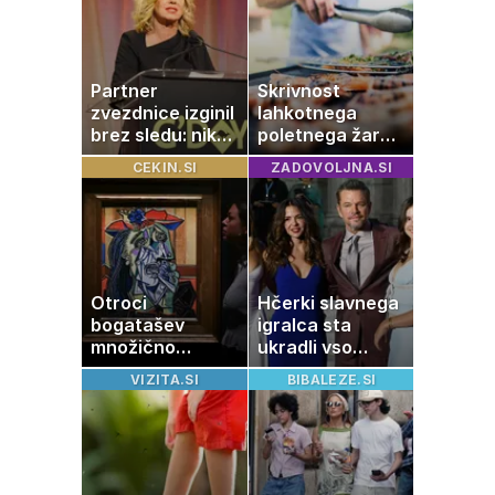
Partner
Skrivnost
zvezdnice izginil
lahkotnega
brez sledu: nikoli
poletnega žara,
ga niso našli,
po katerem ne
CEKIN.SI
ZADOVOLJNA.SI
nato je prišla še
boste
ena tragedija
potrebovali
popoldanskega
spanca
Otroci
Hčerki slavnega
bogatašev
igralca sta
množično
ukradli vso
prodajajo
pozornost
VIZITA.SI
BIBALEZE.SI
družinske
zbirke: raje imajo
denar kot
umetnine