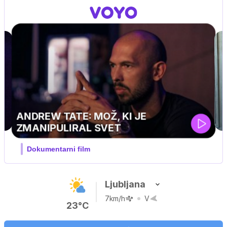
MOJ PRIJATELJ PINGVIN
Film meseca / družinski, pustolovski
Ljubljana
7km/h
V
23°C