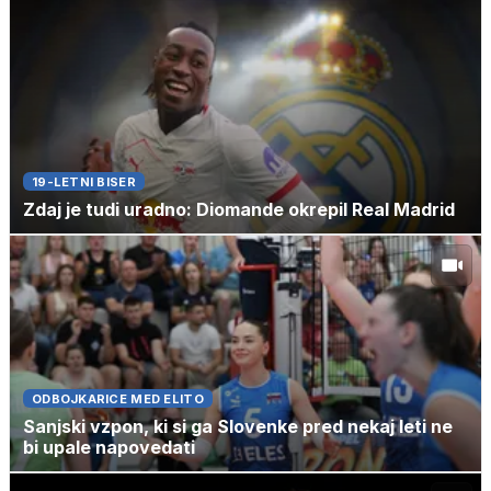
19-LETNI BISER
Zdaj je tudi uradno: Diomande okrepil Real Madrid
ODBOJKARICE MED ELITO
Sanjski vzpon, ki si ga Slovenke pred nekaj leti ne
bi upale napovedati