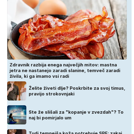
Zdravnik razbija enega največjih mitov: mastna
jetra ne nastanejo zaradi slanine, temveč zaradi
živila, ki ga imamo vsi radi
Želite živeti dlje? Poskrbite za svoj timus,
pravijo strokovnjaki
Ste že slišali za "kopanje v zvezdah"? To
naj bi pomirjalo um
Tudi temnejša koža potrebuje SPF: zakaj