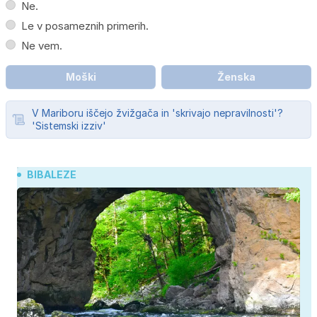
Ne.
Le v posameznih primerih.
Ne vem.
Moški
Ženska
V Mariboru iščejo žvižgača in 'skrivajo nepravilnosti'?
'Sistemski izziv'
BIBALEZE