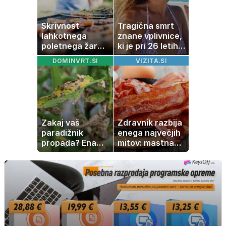
Skrivnost
Tragična smrt
lahkotnega
znane vplivnice,
poletnega žara,
ki je pri 26 letih
po katerem ne
izgubila boj z
DOMINVRT.SI
VIZITA.SI
boste
boleznijo
potrebovali
popoldanskega
spanca
Zakaj vaš
Zdravnik razbija
paradižnik
enega največjih
propada? Ena
mitov: mastna
napaka lahko
jetra ne
uniči rastline –
nastanejo zaradi
tako jih rešite
slanine, temveč
zaradi živila, ki
ga imamo vsi
radi