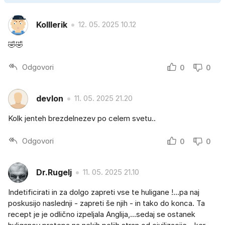
Kolllerik
12. 05. 2025 10.12
🤣🤣
Odgovori
0
0
devlon
11. 05. 2025 21.20
Kolk jenteh brezdelnezev po celem svetu..
Odgovori
0
0
Dr.Rugelj
11. 05. 2025 21.10
Indetificirati in za dolgo zapreti vse te huligane !...pa naj
poskusijo naslednji - zapreti še njih - in tako do konca. Ta
recept je je odlično izpeljala Anglija,...sedaj se ostanek