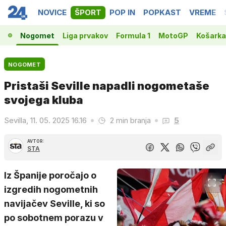
NOVICE
ŠPORT
POP IN
POPKAST
VREME
Nogomet
Liga prvakov
Formula 1
MotoGP
Košarka
NOGOMET
Pristaši Seville napadli nogometaše
svojega kluba
Sevilla, 11. 05. 2025 16.16
2 min branja
5
AVTOR:
STA
Iz Španije poročajo o
izgredih nogometnih
navijačev Seville, ki so
po sobotnem porazu v