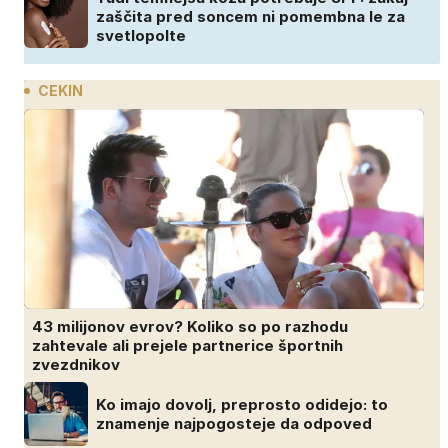
zaščita pred soncem ni pomembna le za
svetlopolte
CEKIN
43 milijonov evrov? Koliko so po razhodu
zahtevale ali prejele partnerice športnih
zvezdnikov
Ko imajo dovolj, preprosto odidejo: to
znamenje najpogosteje da odpoved