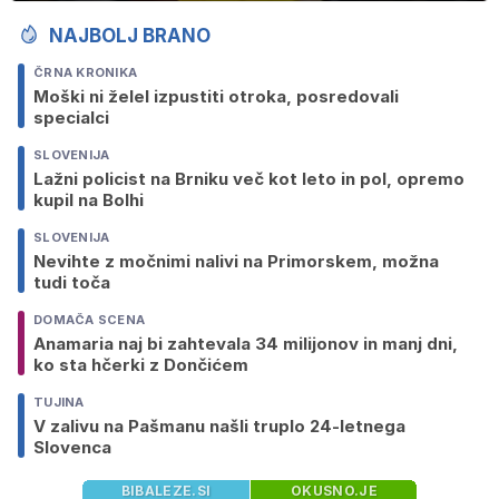
NAJBOLJ BRANO
ČRNA KRONIKA
Moški ni želel izpustiti otroka, posredovali
specialci
SLOVENIJA
Lažni policist na Brniku več kot leto in pol, opremo
kupil na Bolhi
SLOVENIJA
Nevihte z močnimi nalivi na Primorskem, možna
tudi toča
DOMAČA SCENA
Anamaria naj bi zahtevala 34 milijonov in manj dni,
ko sta hčerki z Dončićem
TUJINA
V zalivu na Pašmanu našli truplo 24-letnega
Slovenca
BIBALEZE.SI
OKUSNO.JE