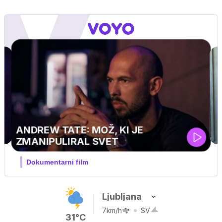
PINGVIN
ski, pustolovski
Ljubljana
7km/h
SV
31°C