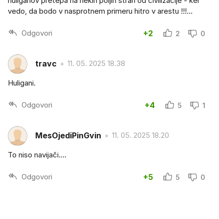
huliganov pretepa na nekih poljih stran od civilizacije - ker
vedo, da bodo v nasprotnem primeru hitro v arestu !!!...
Odgovori
+2
2
0
travc
11. 05. 2025 18.38
Huligani.
Odgovori
+4
5
1
MesOjediPinGvin
11. 05. 2025 18.20
To niso navijači....
Odgovori
+5
5
0