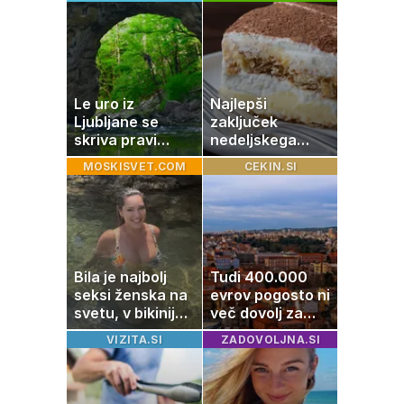
Le uro iz
Najlepši
Ljubljane se
zaključek
skriva pravi
nedeljskega
naravni čudež:
kosila: 8 sladic
MOSKISVET.COM
CEKIN.SI
izlet, ki bo
brez peke, ki se
navdušil otroke
jih vsi veselijo
Bila je najbolj
Tudi 400.000
seksi ženska na
evrov pogosto ni
svetu, v bikiniju
več dovolj za
znova navdušila
nakup
VIZITA.SI
ZADOVOLJNA.SI
stanovanja