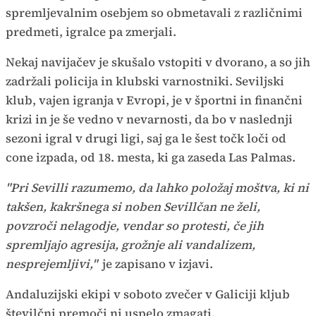
spremljevalnim osebjem so obmetavali z različnimi
predmeti, igralce pa zmerjali.
Nekaj navijačev je skušalo vstopiti v dvorano, a so jih
zadržali policija in klubski varnostniki. Seviljski
klub, vajen igranja v Evropi, je v športni in finančni
krizi in je še vedno v nevarnosti, da bo v naslednji
sezoni igral v drugi ligi, saj ga le šest točk loči od
cone izpada, od 18. mesta, ki ga zaseda Las Palmas.
"Pri Sevilli razumemo, da lahko položaj moštva, ki ni
takšen, kakršnega si noben Sevillčan ne želi,
povzroči nelagodje, vendar so protesti, če jih
spremljajo agresija, grožnje ali vandalizem,
nesprejemljivi,"
je zapisano v izjavi.
Andaluzijski ekipi v soboto zvečer v Galiciji kljub
številčni premoči ni uspelo zmagati.