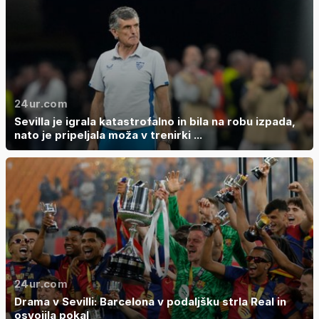
24ur.com
Sevilla je igrala katastrofalno in bila na robu izpada,
nato je pripeljala moža v trenirki ...
24ur.com
Drama v Sevilli: Barcelona v podaljšku strla Real in
osvojila pokal