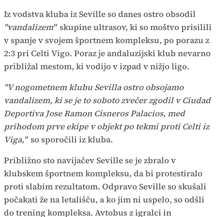
Iz vodstva kluba iz Seville so danes ostro obsodil
"vandalizem"
skupine ultrasov, ki so moštvo prisilili
v spanje v svojem športnem kompleksu, po porazu z
2:3 pri Celti Vigo. Poraz je andaluzijski klub nevarno
približal mestom, ki vodijo v izpad v nižjo ligo.
"V nogometnem klubu Sevilla ostro obsojamo
vandalizem, ki se je to soboto zvečer zgodil v Ciudad
Deportiva Jose Ramon Cisneros Palacios, med
prihodom prve ekipe v objekt po tekmi proti Celti iz
Viga,"
so sporočili iz kluba.
Približno sto navijačev Seville se je zbralo v
klubskem športnem kompleksu, da bi protestiralo
proti slabim rezultatom. Odpravo Seville so skušali
počakati že na letališču, a ko jim ni uspelo, so odšli
do trening kompleksa. Avtobus z igralci in