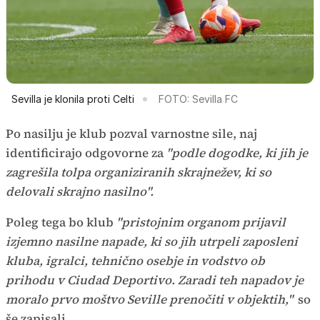
Sevilla je klonila proti Celti
FOTO: Sevilla FC
Po nasilju je klub pozval varnostne sile, naj
identificirajo odgovorne za
"podle dogodke, ki jih je
zagrešila tolpa organiziranih skrajnežev, ki so
delovali skrajno nasilno".
Poleg tega bo klub
"pristojnim organom prijavil
izjemno nasilne napade, ki so jih utrpeli zaposleni
kluba, igralci, tehnično osebje in vodstvo ob
prihodu v Ciudad Deportivo. Zaradi teh napadov je
moralo prvo moštvo Seville prenočiti v objektih,"
so
še zapisali.