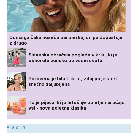
Doma ga čaka noseča partnerka, on pa dopustuje
z drugo
Slovenka obračala poglede v krilu, ki je
obnorelo ženske po vsem svetu
Poročena je bila trikrat, zdaj pa je spet
srečno zaljubljena
To je pijača, ki jo letošnje poletje naročajo
vsi - nova poletna klasika
VIZITA