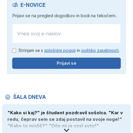
E-NOVICE
Prijavi se na pregled dogodkov in bodi na tekočem.
Strinjam se s
splošnimi pogoji
in
politiko zasebnosti
.
Prijavi se
ŠALA DNEVA
"Kako si kaj?" je študent pozdravil sošolca. "Kar v
redu, čeprav sem se zdaj postavil na svoje noge!"
"Kako to misliš?" "Oče mi je vzel avto!"