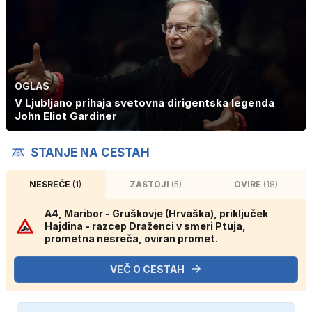
OGLAS
V Ljubljano prihaja svetovna dirigentska legenda
John Eliot Gardiner
STANJE NA CESTAH
NESREČE
(1)
ZASTOJI
(5)
OVIRE
(18)
A4, Maribor - Gruškovje (Hrvaška), priključek
Hajdina - razcep Draženci v smeri Ptuja,
prometna nesreča, oviran promet.
VEČ O CESTAH