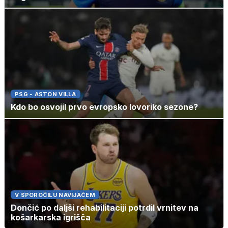
PSG - ASTON VILLA
Kdo bo osvojil prvo evropsko lovoriko sezone?
V SPOROČILU NAVIJAČEM
Dončić po daljši rehabilitaciji potrdil vrnitev na
košarkarska igrišča