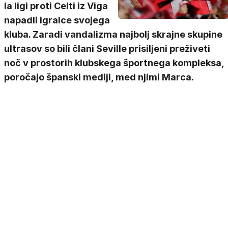
la ligi proti Celti iz Viga
napadli igralce svojega
kluba. Zaradi vandalizma najbolj skrajne skupine
ultrasov so bili člani Seville prisiljeni preživeti
noč v prostorih klubskega športnega kompleksa,
poročajo španski mediji, med njimi Marca.