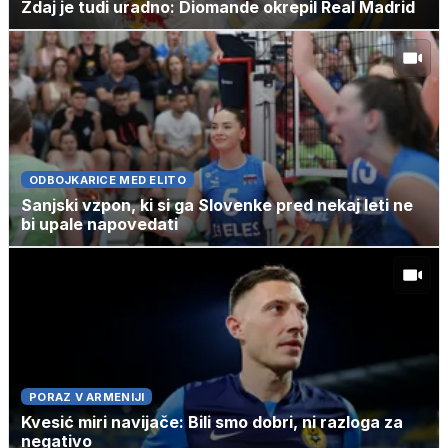
Zdaj je tudi uradno: Diomande okrepil Real Madrid
ODBOJKARICE MED ELITO
Sanjski vzpon, ki si ga Slovenke pred nekaj leti ne
bi upale napovedati
PORAZ V ARMENIJI
Kvesić miri navijače: Bili smo dobri, ni razloga za
negativo