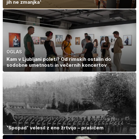
jih ne zmanjka'
OGLAS
Kam v Ljubljani poleti? Od rimskih ostalin do
sodobne umetnosti in večernih koncertov
'Spopad' velesil z eno žrtvijo – prašičem