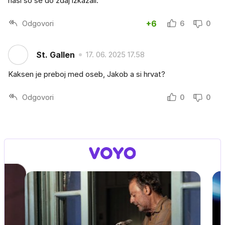
naši so se do zdaj izkazali.
Odgovori
+6
6
0
St. Gallen
17. 06. 2025 17.58
Kaksen je preboj med oseb, Jakob a si hrvat?
Odgovori
0
0