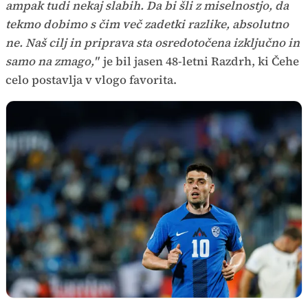
ampak tudi nekaj slabih. Da bi šli z miselnostjo, da
tekmo dobimo s čim več zadetki razlike, absolutno
ne. Naš cilj in priprava sta osredotočena izključno in
samo na zmago,"
je bil jasen 48-letni Razdrh, ki Čehe
celo postavlja v vlogo favorita.