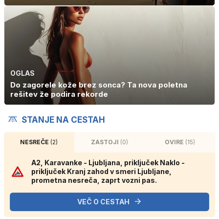
OGLAS
Do zagorele kože brez sonca? Ta nova poletna
rešitev že podira rekorde
STANJE NA CESTAH
NESREČE
(2)
ZASTOJI
(0)
OVIRE
(15)
A2, Karavanke - Ljubljana, priključek Naklo -
priključek Kranj zahod v smeri Ljubljane,
prometna nesreča, zaprt vozni pas.
VEČ O CESTAH