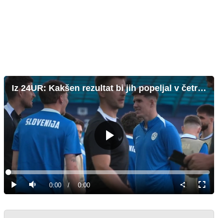
Iz 24UR: Kakšen rezultat bi jih popeljal v četrtfinale?
Predvajaj
Loaded
:
0%
Current
0:00
/
Duration
0:00
Predvajaj
Tiho
Celoz
način
Time