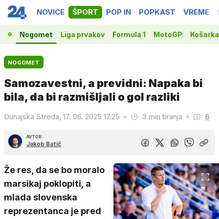
NOVICE
ŠPORT
POP IN
POPKAST
VREME
Nogomet
Liga prvakov
Formula 1
MotoGP
Košarka
NOGOMET
Samozavestni, a previdni: Napaka bi
bila, da bi razmišljali o gol razliki
Dunajska Streda, 17. 06. 2025 17.25
3 min branja
6
AVTOR:
Jakob Batič
Že res, da se bo moralo
marsikaj poklopiti, a
mlada slovenska
reprezentanca je pred