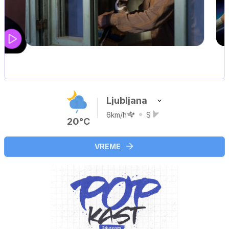
UEFA SUPERPOKAL
V živo na VOYO: sreda ob 20.30
Ljubljana
6km/h
S
20°C
VREME