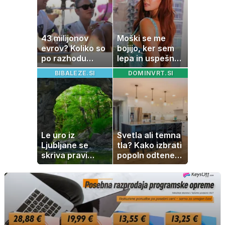
popoldanskega
spanca
43 milijonov
Moški se me
evrov? Koliko so
bojijo, ker sem
po razhodu
lepa in uspešna:
zahtevale ali
Misica razkrila,
BIBALEZE.SI
DOMINVRT.SI
prejele
zakaj je še
partnerice
vedno samska
športnih
zvezdnikov
Le uro iz
Svetla ali temna
Ljubljane se
tla? Kako izbrati
skriva pravi
popoln odtenek
naravni čudež:
za vaš dom
izlet, ki bo
navdušil otroke