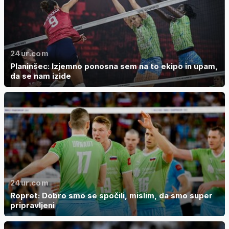
24ur.com
Planinšec: Izjemno ponosna sem na to ekipo in upam,
da se nam izide
24ur.com
Ropret: Dobro smo se spočili, mislim, da smo super
pripravljeni