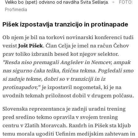
Veliko bo (spet) odvisno od navdiha Svita Sešlarja.
FOTO:
Profimedia
Pišek izpostavlja tranzicijo in protinapade
Ob njem je bil na torkovi novinarski konferenci tudi
vezist
Jošt Pišek
. Član Celja je imel na račun Čehov
prav toliko izbranih besed kot njegov selektor.
"Resda niso premagali Angležev in Nemcev, ampak
nas sigurno čaka težka, fizična tekma. Pogledali smo
si zadnje tekme, dobri so v tranziciji in iz
protinapadov,"
je izpostavil nogometaš, ki je na
uvodnih tekmah priložnost dobil v drugem polčasu.
Slovenska reprezentanca je zadnji uradni trening
pred sredino tekmo opravila v svojem trening
centru v Zlatih Moravcah. Razdrh in Pišek sta kljub
temu morala ugoditi Uefinim medijskim zahtevam in