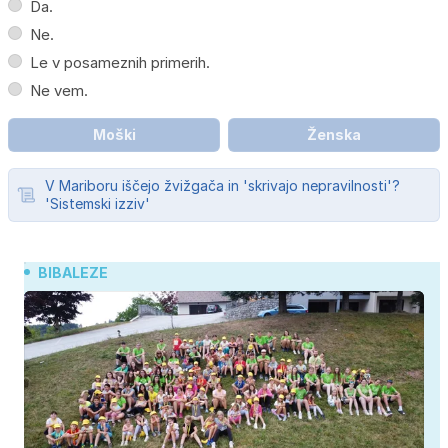
Da.
Ne.
Le v posameznih primerih.
Ne vem.
Moški
Ženska
V Mariboru iščejo žvižgača in 'skrivajo nepravilnosti'?
'Sistemski izziv'
BIBALEZE