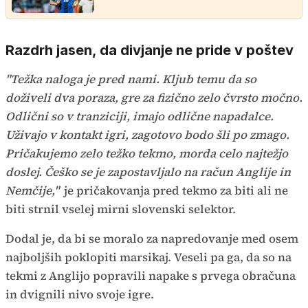
Razdrh jasen, da divjanje ne pride v poštev
"Težka naloga je pred nami. Kljub temu da so
doživeli dva poraza, gre za fizično zelo čvrsto močno.
Odlični so v tranziciji, imajo odlične napadalce.
Uživajo v kontakt igri, zagotovo bodo šli po zmago.
Pričakujemo zelo težko tekmo, morda celo najtežjo
doslej. Češko se je zapostavljalo na račun Anglije in
Nemčije,"
je pričakovanja pred tekmo za biti ali ne
biti strnil vselej mirni slovenski selektor.
Dodal je, da bi se moralo za napredovanje med osem
najboljših poklopiti marsikaj. Veseli pa ga, da so na
tekmi z Anglijo popravili napake s prvega obračuna
in dvignili nivo svoje igre.