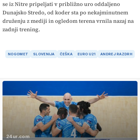
se iz Nitre pripeljati v približno uro oddaljeno
Dunajsko Stredo, od koder sta po nekajminutnem
druženju z mediji in ogledom terena vrnila nazaj na
zadnji trening.
NOGOMET
SLOVENIJA
ČEŠKA
EURO U21
ANDREJ RAZDRH
24ur.com