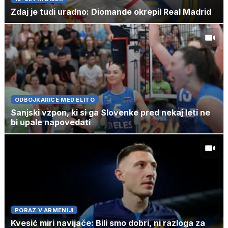
Zdaj je tudi uradno: Diomande okrepil Real Madrid
ODBOJKARICE MED ELITO
Sanjski vzpon, ki si ga Slovenke pred nekaj leti ne
bi upale napovedati
PORAZ V ARMENIJI
Kvesić miri navijače: Bili smo dobri, ni razloga za