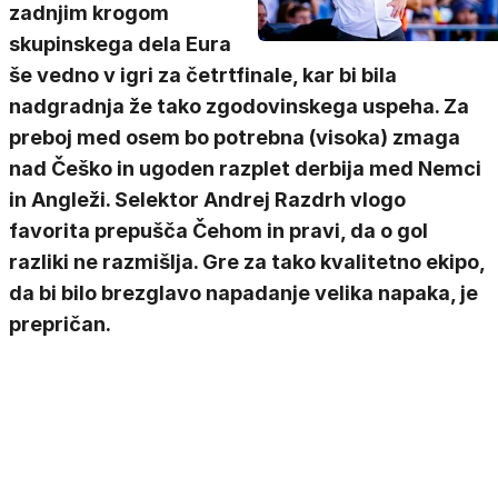
zadnjim krogom
skupinskega dela Eura
še vedno v igri za četrtfinale, kar bi bila
nadgradnja že tako zgodovinskega uspeha. Za
preboj med osem bo potrebna (visoka) zmaga
nad Češko in ugoden razplet derbija med Nemci
in Angleži. Selektor Andrej Razdrh vlogo
favorita prepušča Čehom in pravi, da o gol
razliki ne razmišlja. Gre za tako kvalitetno ekipo,
da bi bilo brezglavo napadanje velika napaka, je
prepričan.