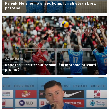
Pajenk: Ne smemo si več komplicirati stvari brez
potrebe
24ur.com
Kapetan Tine Urnaut realno: Žal moramo priznati
premoč