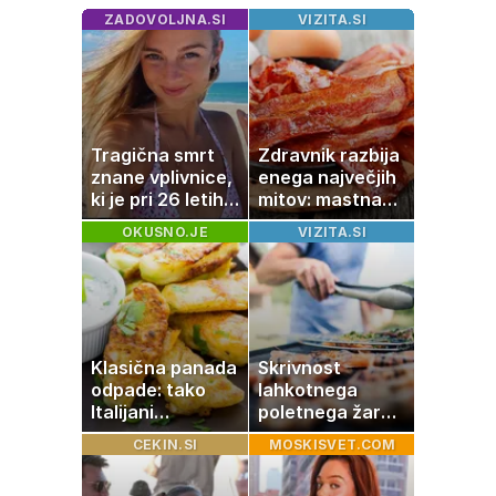
ZADOVOLJNA.SI
VIZITA.SI
Tragična smrt
Zdravnik razbija
znane vplivnice,
enega največjih
ki je pri 26 letih
mitov: mastna
izgubila boj z
jetra ne
OKUSNO.JE
VIZITA.SI
boleznijo
nastanejo zaradi
slanine, temveč
zaradi živila, ki
ga imamo vsi
radi
Klasična panada
Skrivnost
odpade: tako
lahkotnega
Italijani
poletnega žara,
pripravijo
po katerem ne
CEKIN.SI
MOSKISVET.COM
slastne ocvrte
boste
bučke
potrebovali