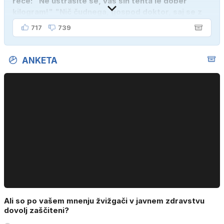
reče: "Ne ustrašite se, vaš sin tehta le dober
kilogram!" "Nič čudnega, gospod doktor, saj se z
ženo poznava šele tri mesece."
717
739
ANKETA
Ali so po vašem mnenju žvižgači v javnem zdravstvu
dovolj zaščiteni?