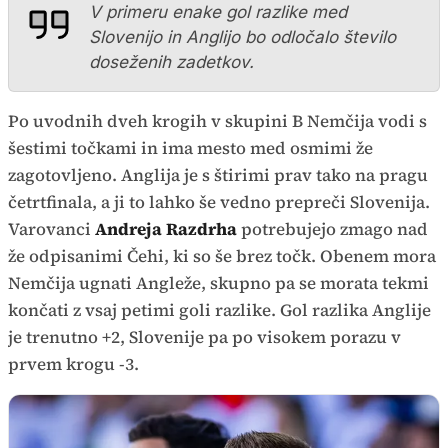
V primeru enake gol razlike med
Slovenijo in Anglijo bo odločalo število
doseženih zadetkov.
Po uvodnih dveh krogih v skupini B Nemčija vodi s
šestimi točkami in ima mesto med osmimi že
zagotovljeno. Anglija je s štirimi prav tako na pragu
četrtfinala, a ji to lahko še vedno prepreči Slovenija.
Varovanci
Andreja Razdrha
potrebujejo zmago nad
že odpisanimi Čehi, ki so še brez točk. Obenem mora
Nemčija ugnati Angleže, skupno pa se morata tekmi
končati z vsaj petimi goli razlike. Gol razlika Anglije
je trenutno +2, Slovenije pa po visokem porazu v
prvem krogu -3.