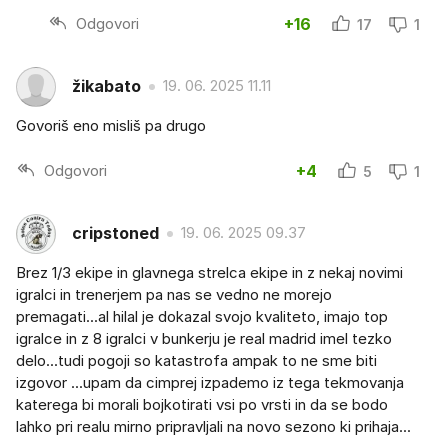
Odgovori
+16
17
1
žikabato
19. 06. 2025 11.11
Govoriš eno misliš pa drugo
Odgovori
+4
5
1
cripstoned
19. 06. 2025 09.37
Brez 1/3 ekipe in glavnega strelca ekipe in z nekaj novimi
igralci in trenerjem pa nas se vedno ne morejo
premagati...al hilal je dokazal svojo kvaliteto, imajo top
igralce in z 8 igralci v bunkerju je real madrid imel tezko
delo...tudi pogoji so katastrofa ampak to ne sme biti
izgovor ...upam da cimprej izpademo iz tega tekmovanja
katerega bi morali bojkotirati vsi po vrsti in da se bodo
lahko pri realu mirno pripravljali na novo sezono ki prihaja...