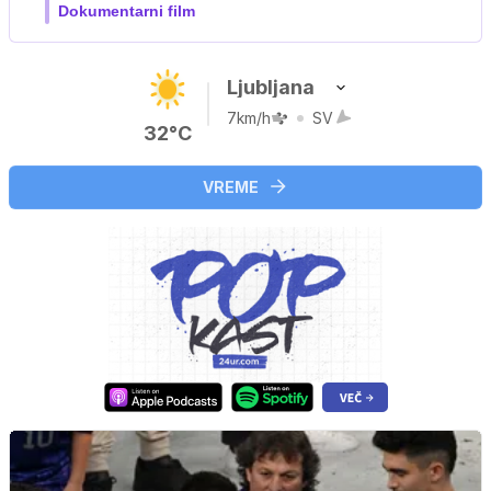
Film meseca / družinski, pustolovski
Ljubljana
7km/h
SV
32°C
VREME