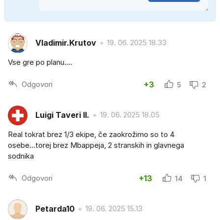
Vladimir.Krutov
19. 06. 2025 18.33
Vse gre po planu....
Odgovori
+3
5
2
Luigi Taveri II.
19. 06. 2025 18.05
Real tokrat brez 1/3 ekipe, če zaokrožimo so to 4
osebe...torej brez Mbappeja, 2 stranskih in glavnega
sodnika
Odgovori
+13
14
1
Petarda10
19. 06. 2025 15.13