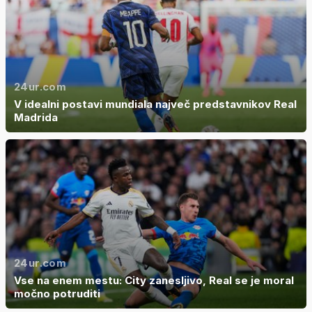
24ur.com
V idealni postavi mundiala največ predstavnikov Real
Madrida
24ur.com
Vse na enem mestu: City zanesljivo, Real se je moral
močno potruditi