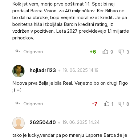
Kolk jst vem, morjo prvo poštimat 1:1. Spet bi nej
prodajal Barca Vision, za 40 miljončkov. Ker Bilbao ne
bo dal na obroke, bojo verjetn moral vzet kredit. Je pa
bonitetna hiša izboljšala Barcin kreditni rating, iz
vzdržen v pozitiven. Leta 2027 predvidevajo 1.1 miljarde
prihodkov.
Odgovori
+6
9
3
hojladri123
19. 06. 2025 14.19
Nicova prva želja je bila Real. Verjetno bo on drugi Figo
;) =)
Odgovori
-7
1
8
26250440
19. 06. 2025 14.24
tako je lucky,vendar pa po mnenju Laporte Barca že je