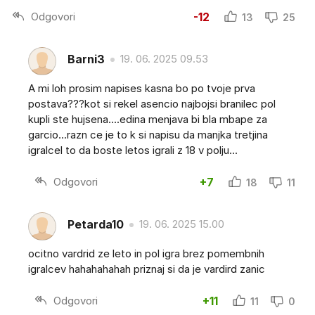
Odgovori
-12
13
25
Barni3
19. 06. 2025 09.53
A mi loh prosim napises kasna bo po tvoje prva
postava???kot si rekel asencio najbojsi branilec pol
kupli ste hujsena....edina menjava bi bla mbape za
garcio...razn ce je to k si napisu da manjka tretjina
igralcel to da boste letos igrali z 18 v polju...
Odgovori
+7
18
11
Petarda10
19. 06. 2025 15.00
ocitno vardrid ze leto in pol igra brez pomembnih
igralcev hahahahahah priznaj si da je vardird zanic
Odgovori
+11
11
0