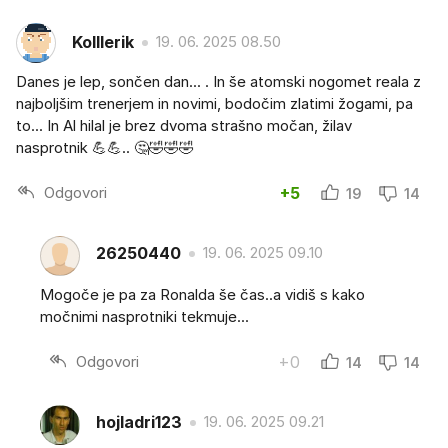
Kolllerik
19. 06. 2025 08.50
Danes je lep, sončen dan... . In še atomski nogomet reala z
najboljšim trenerjem in novimi, bodočim zlatimi žogami, pa
to... In Al hilal je brez dvoma strašno močan, žilav
nasprotnik 💪💪.. 🤔🤣🤣🤣
Odgovori
+5
19
14
26250440
19. 06. 2025 09.10
Mogoče je pa za Ronalda še čas..a vidiš s kako
močnimi nasprotniki tekmuje...
Odgovori
+0
14
14
hojladri123
19. 06. 2025 09.21