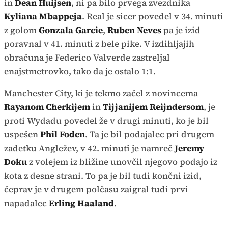
in
Dean Huijsen
, ni pa bilo prvega zvezdnika
Kyliana Mbappeja
. Real je sicer povedel v 34. minuti
z golom
Gonzala Garcie
,
Ruben Neves
pa je izid
poravnal v 41. minuti z bele pike. V izdihljajih
obračuna je Federico Valverde zastreljal
enajstmetrovko, tako da je ostalo 1:1.
Manchester City, ki je tekmo začel z novincema
Rayanom Cherkijem
in
Tijjanijem Reijndersom
, je
proti Wydadu povedel že v drugi minuti, ko je bil
uspešen
Phil Foden
. Ta je bil podajalec pri drugem
zadetku Angležev, v 42. minuti je namreč
Jeremy
Doku
z volejem iz bližine unovčil njegovo podajo iz
kota z desne strani. To pa je bil tudi končni izid,
čeprav je v drugem polčasu zaigral tudi prvi
napadalec
Erling Haaland
.