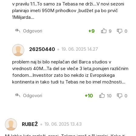
v pravilu 1:1..To samo za Tebasa ne drži...V novi sezoni
planirajo imeti 950M prihodkov ,budžet pa bo prvič
1Milijarda...
Odgovori
+9
9
0
26250440
19. 06. 2025 14.27
problem naj bi bilo neplačan del Barca studios v
vrednosti 40M...Ta del se vleče 3 leta,ponujen različnim
fondom...Investitor zato bo nekdo iz Evropskega
kontinenta in tako tudi tu Tebas ne bo imel možnosti...
Odgovori
+10
10
0
RUBEŽ
19. 06. 2025 13.43