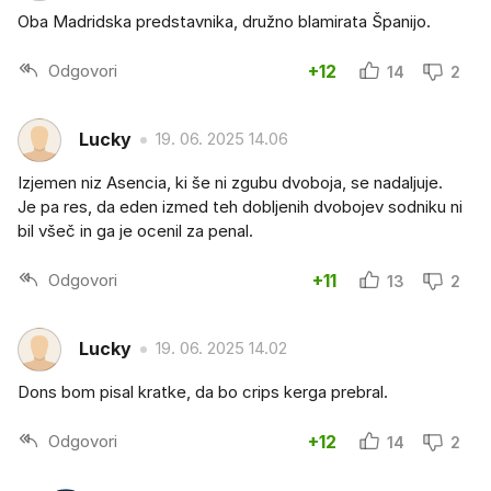
Oba Madridska predstavnika, družno blamirata Španijo.
Odgovori
+12
14
2
Lucky
19. 06. 2025 14.06
Izjemen niz Asencia, ki še ni zgubu dvoboja, se nadaljuje.
Je pa res, da eden izmed teh dobljenih dvobojev sodniku ni
bil všeč in ga je ocenil za penal.
Odgovori
+11
13
2
Lucky
19. 06. 2025 14.02
Dons bom pisal kratke, da bo crips kerga prebral.
Odgovori
+12
14
2