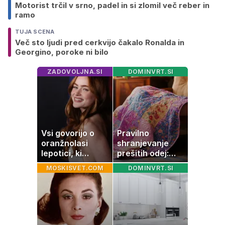
Motorist trčil v srno, padel in si zlomil več reber in
ramo
TUJA SCENA
Več sto ljudi pred cerkvijo čakalo Ronalda in
Georgino, poroke ni bilo
ZADOVOLJNA.SI
DOMINVRT.SI
Vsi govorijo o
Pravilno
oranžnolasi
shranjevanje
lepotici, ki
prešitih odej:
navdušuje s
Kako ohraniti
MOSKISVET.COM
DOMINVRT.SI
skrivnostno
družinsko
vlogo
dediščino