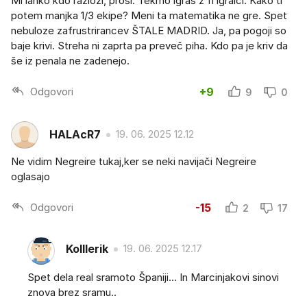
Mi lahko kdo razloži, prosi. Tekmo igraš z 11 igralci. Kako ti
potem manjka 1/3 ekipe? Meni ta matematika ne gre. Spet
nebuloze zafrustrirancev ŠTALE MADRID. Ja, pa pogoji so
baje krivi. Streha ni zaprta pa preveč piha. Kdo pa je kriv da
še iz penala ne zadenejo.
Odgovori
+9
9
0
HALAcR7
19. 06. 2025 12.12
Ne vidim Negreire tukaj,ker se neki navijači Negreire
oglasajo
Odgovori
-15
2
17
Kolllerik
19. 06. 2025 12.17
Spet dela real sramoto Španiji... In Marcinjakovi sinovi
znova brez sramu..