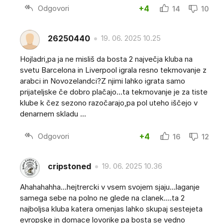
Odgovori
+4
14
10
26250440
19. 06. 2025 10.25
Hojladri,pa ja ne misliš da bosta 2 največja kluba na
svetu Barcelona in Liverpool igrala resno tekmovanje z
arabci in Novozelandci?Z njimi lahko igrata samo
prijateljske če dobro plačajo...ta tekmovanje je za tiste
klube k čez sezono razočarajo,pa pol uteho iščejo v
denarnem skladu ...
Odgovori
+4
16
12
cripstoned
19. 06. 2025 10.36
Ahahahahha...hejtrercki v vsem svojem sjaju...laganje
samega sebe na polno ne glede na clanek....ta 2
najboljsa kluba katera omenjas lahko skupaj sestejeta
evropske in domace lovorike pa bosta se vedno