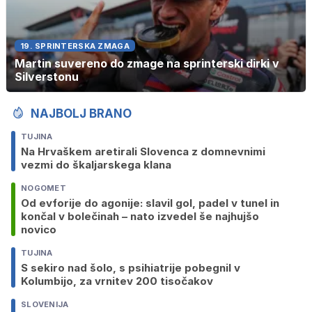
19. SPRINTERSKA ZMAGA
Martin suvereno do zmage na sprinterski dirki v
Silverstonu
NAJBOLJ BRANO
TUJINA
Na Hrvaškem aretirali Slovenca z domnevnimi
vezmi do škaljarskega klana
NOGOMET
Od evforije do agonije: slavil gol, padel v tunel in
končal v bolečinah – nato izvedel še najhujšo
novico
TUJINA
S sekiro nad šolo, s psihiatrije pobegnil v
Kolumbijo, za vrnitev 200 tisočakov
SLOVENIJA