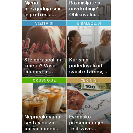
Njena
Razmišljate o
prezgodnja smrt
novi kuhinji?
je pretresla
Oblikovalci
modni svet: za
opozarjajo, da te
VIZITA.SI
BIBALEZE.SI
slavo se je
barve izgubljajo
skrivala
priljubljenost
tragedija
Ste odraščali na
Kar smo
kmetiji? Vaša
podedovali od
imunost je
svojih staršev, ni
verjetno
nujno naša
OKUSNO.JE
CEKIN.SI
močnejša
usoda
Nepričakovana
Evropsko
sestavina za
presenečenje:
boljšo ledeno
te države