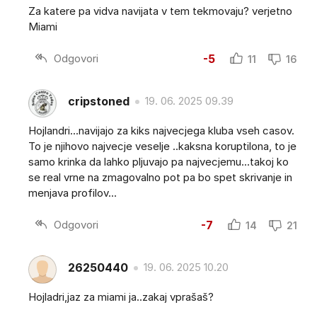
Za katere pa vidva navijata v tem tekmovaju? verjetno
Miami
Odgovori
-5
11
16
cripstoned
19. 06. 2025 09.39
Hojlandri...navijajo za kiks najvecjega kluba vseh casov.
To je njihovo najvecje veselje ..kaksna koruptilona, to je
samo krinka da lahko pljuvajo pa najvecjemu...takoj ko
se real vrne na zmagovalno pot pa bo spet skrivanje in
menjava profilov...
Odgovori
-7
14
21
26250440
19. 06. 2025 10.20
Hojladri,jaz za miami ja..zakaj vprašaš?