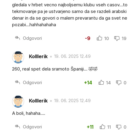
gledala v hrbet vecno najboljsemu klubu vseh casov...to
tekmovanje pa je ustvarjeno samo da se razdeli arabski
denar in da se govori o malem prevarantu da ga svet ne
pozabi...hahhahahaha
Odgovori
-9
10
19
Kolllerik
19. 06. 2025 12.49
260, real spet dela sramoto Španiji... 🤣🤣
Odgovori
+14
14
0
Kolllerik
19. 06. 2025 12.49
A boli, hahaha....
Odgovori
+11
11
0