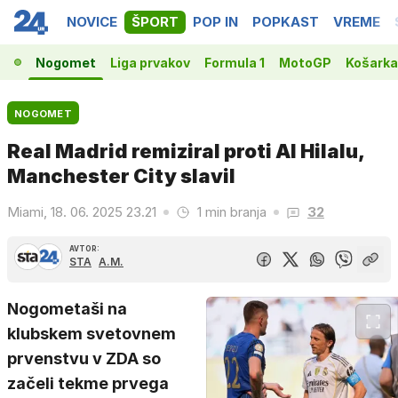
NOVICE
ŠPORT
POP IN
POPKAST
VREME
Nogomet
Liga prvakov
Formula 1
MotoGP
Košarka
NOGOMET
Real Madrid remiziral proti Al Hilalu,
Manchester City slavil
Miami, 18. 06. 2025 23.21
1 min branja
32
AVTOR:
STA
A.M.
Nogometaši na
klubskem svetovnem
prvenstvu v ZDA so
začeli tekme prvega