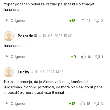
zopet podarjen penal za vardrid pa spet ni slo zmagat
hahahahah
Odgovori
+15
17
2
Petarda10
19. 06. 2025 15.00
hahahahhahha
Odgovori
+9
10
1
Lucky
19. 06. 2025 14.12
Nekaj se omenja, da je Alonsov ultimat, končno bil
upoštevan. Sodniku je zabičal, da mora bit Real dobit penal
in podaljšek mora trajat vsaj 9 minut.
Odgovori
+12
15
3