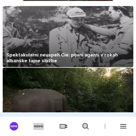
kavo, ki jo imate
rastejo hitreje
zagotovo doma
od Nemčije,
nekatere celo
večkrat hitreje
Spektakularni neuspeh Cie: pijani agenti v rokah
albanske tajne službe
Trdnjava, pripravljena na spopad, ki ga nikoli ni bilo