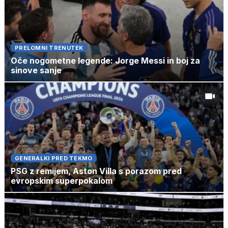
PRELOMNI TRENUTEK
Oče nogometne legende: Jorge Messi in boj za
sinove sanje
GENERALKI PRED TEKMO
PSG z remijem, Aston Villa s porazom pred
evropskim superpokalom