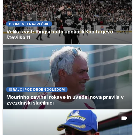
OB IMENIH NAJVEČJIH
Velika čast: Kingsi bodo upokojili Kopitarjevo
številko 11
IGRALCI POD DROBNOGLEDOM
Mourinho zavihal rokave in uvedel nova pravila v
zvezdniški slačilnici