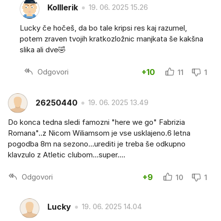
Kolllerik
19. 06. 2025 15.26
Lucky če hočeš, da bo tale kripsi res kaj razumel,
potem zraven tvojih kratkozložnic manjkata še kakšna
slika ali dve🤣
Odgovori
+10
11
1
26250440
19. 06. 2025 13.49
Do konca tedna sledi famozni "here we go" Fabrizia
Romana"..z Nicom Wiliamsom je vse usklajeno.6 letna
pogodba 8m na sezono...urediti je treba še odkupno
klavzulo z Atletic clubom...super....
Odgovori
+9
10
1
Lucky
19. 06. 2025 14.04