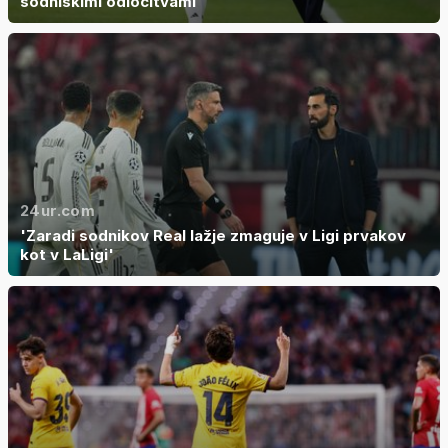
sodniškimi odločitvami'
24ur.com
'Zaradi sodnikov Real lažje zmaguje v Ligi prvakov
kot v LaLigi'