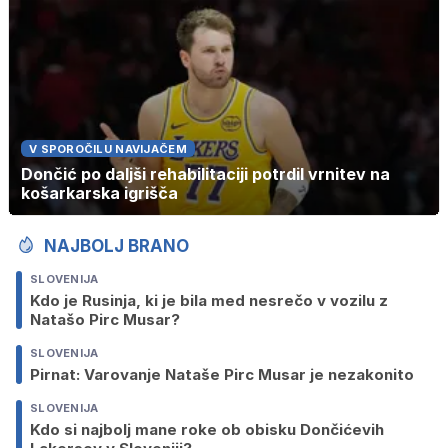
V SPOROČILU NAVIJAČEM
Dončić po daljši rehabilitaciji potrdil vrnitev na
košarkarska igrišča
NAJBOLJ BRANO
SLOVENIJA
Kdo je Rusinja, ki je bila med nesrečo v vozilu z
Natašo Pirc Musar?
SLOVENIJA
Pirnat: Varovanje Nataše Pirc Musar je nezakonito
SLOVENIJA
Kdo si najbolj mane roke ob obisku Dončićevih