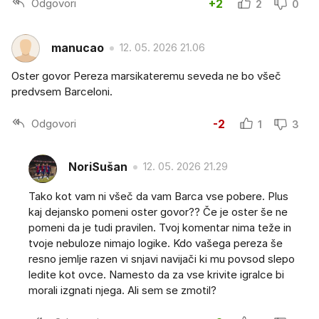
Odgovori
+2
2
0
manucao
12. 05. 2026 21.06
Oster govor Pereza marsikateremu seveda ne bo všeč
predvsem Barceloni.
Odgovori
-2
1
3
NoriSušan
12. 05. 2026 21.29
Tako kot vam ni všeč da vam Barca vse pobere. Plus
kaj dejansko pomeni oster govor?? Če je oster še ne
pomeni da je tudi pravilen. Tvoj komentar nima teže in
tvoje nebuloze nimajo logike. Kdo vašega pereza še
resno jemlje razen vi snjavi navijači ki mu povsod slepo
ledite kot ovce. Namesto da za vse krivite igralce bi
morali izgnati njega. Ali sem se zmotil?