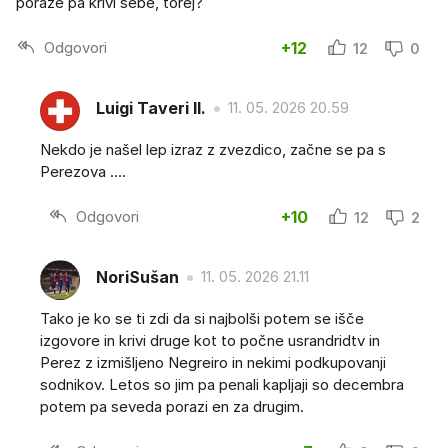
poraze pa krivi sebe, torej?
Odgovori
+12
12
0
Luigi Taveri II.
11. 05. 2026 20.59
Nekdo je našel lep izraz z zvezdico, začne se pa s
Perezova ....
Odgovori
+10
12
2
NoriSušan
11. 05. 2026 21.11
Tako je ko se ti zdi da si najbolši potem se išče
izgovore in krivi druge kot to počne usrandridtv in
Perez z izmišljeno Negreiro in nekimi podkupovanji
sodnikov. Letos so jim pa penali kapljaji so decembra
potem pa seveda porazi en za drugim.