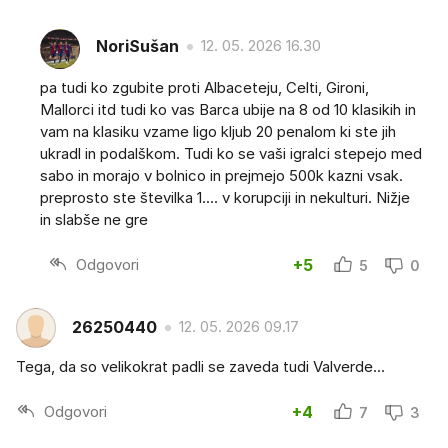
NoriSušan
12. 05. 2026 16.30
pa tudi ko zgubite proti Albaceteju, Celti, Gironi,
Mallorci itd tudi ko vas Barca ubije na 8 od 10 klasikih in
vam na klasiku vzame ligo kljub 20 penalom ki ste jih
ukradl in podalškom. Tudi ko se vaši igralci stepejo med
sabo in morajo v bolnico in prejmejo 500k kazni vsak.
preprosto ste številka 1.... v korupciji in nekulturi. Nižje
in slabše ne gre
Odgovori
+5
5
0
26250440
12. 05. 2026 09.17
Tega, da so velikokrat padli se zaveda tudi Valverde...
Odgovori
+4
7
3