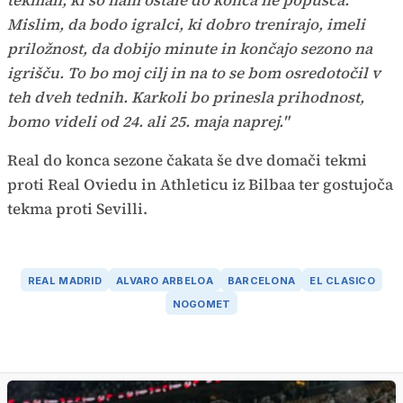
tekmah, ki so nam ostale do konca ne popušča.
Mislim, da bodo igralci, ki dobro trenirajo, imeli
priložnost, da dobijo minute in končajo sezono na
igrišču. To bo moj cilj in na to se bom osredotočil v
teh dveh tednih. Karkoli bo prinesla prihodnost,
bomo videli od 24. ali 25. maja naprej."
Real do konca sezone čakata še dve domači tekmi
proti Real Oviedu in Athleticu iz Bilbaa ter gostujoča
tekma proti Sevilli.
REAL MADRID
ALVARO ARBELOA
BARCELONA
EL CLASICO
NOGOMET