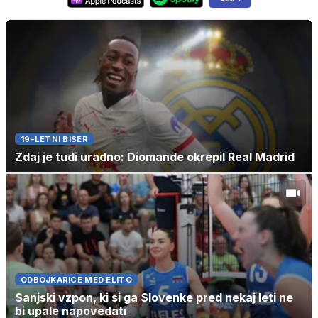
19-LETNI BISER
Zdaj je tudi uradno: Diomande okrepil Real Madrid
ODBOJKARICE MED ELITO
Sanjski vzpon, ki si ga Slovenke pred nekaj leti ne
bi upale napovedati