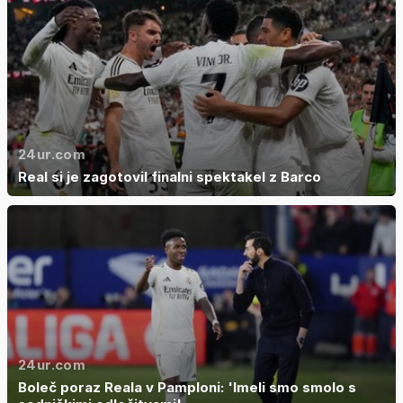
24ur.com
Real si je zagotovil finalni spektakel z Barco
24ur.com
Boleč poraz Reala v Pamploni: 'Imeli smo smolo s