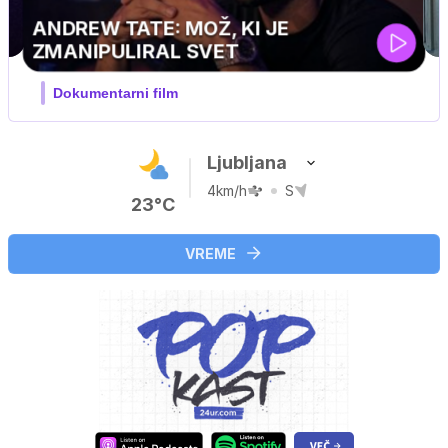
MOJ PRIJATELJ PINGVIN
Film meseca / družinski, pustolovski
Ljubljana
4km/h
S
23°C
VREME