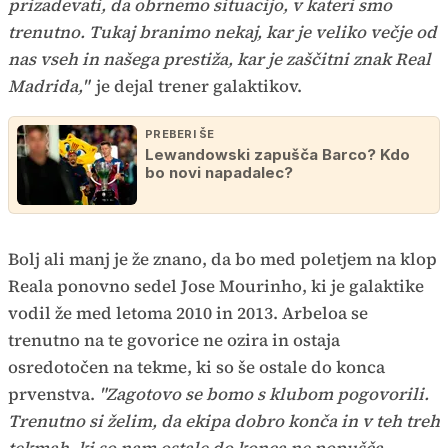
prizadevati, da obrnemo situacijo, v kateri smo
trenutno. Tukaj branimo nekaj, kar je veliko večje od
nas vseh in našega prestiža, kar je zaščitni znak Real
Madrida,"
je dejal trener galaktikov.
PREBERI ŠE
Lewandowski zapušča Barco? Kdo
bo novi napadalec?
Bolj ali manj je že znano, da bo med poletjem na klop
Reala ponovno sedel Jose Mourinho, ki je galaktike
vodil že med letoma 2010 in 2013. Arbeloa se
trenutno na te govorice ne ozira in ostaja
osredotočen na tekme, ki so še ostale do konca
prvenstva.
"Zagotovo se bomo s klubom pogovorili.
Trenutno si želim, da ekipa dobro konča in v teh treh