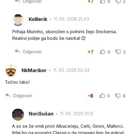
Odgovori
+7
9
2
Kolllerik
11. 05. 2026 21.43
Prihaja Murinho, oborožen s polnimi žepi Snickersa.
Realovi pobje ga bodo še nasrkal 😊
Odgovori
+7
9
2
NkMaribor
11. 05. 2026 20.34
Točno tako!
Odgovori
-8
0
8
NoriSušan
11. 05. 2026 21.12
A so se že vrnili proti Albaceteju, Celti, Gironi, Mallorci.
Kdaj bo pa povratni Classico da zmagajo ligo še enkrat.