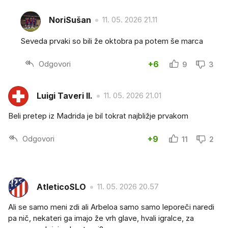
NoriSušan
11. 05. 2026 21.11
Seveda prvaki so bili že oktobra pa potem še marca
Odgovori
+6
9
3
Luigi Taveri II.
11. 05. 2026 21.01
Beli pretep iz Madrida je bil tokrat najbližje prvakom
Odgovori
+9
11
2
AtleticoSLO
11. 05. 2026 20.57
Ali se samo meni zdi ali Arbeloa samo samo leporeči naredi
pa nič, nekateri ga imajo že vrh glave, hvali igralce, za