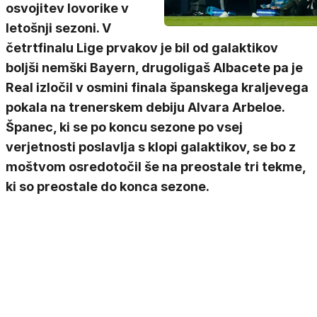
osvojitev lovorike v
letošnji sezoni. V
četrtfinalu Lige prvakov je bil od galaktikov
boljši nemški Bayern, drugoligaš Albacete pa je
Real izločil v osmini finala španskega kraljevega
pokala na trenerskem debiju Alvara Arbeloe.
Španec, ki se po koncu sezone po vsej
verjetnosti poslavlja s klopi galaktikov, se bo z
moštvom osredotočil še na preostale tri tekme,
ki so preostale do konca sezone.