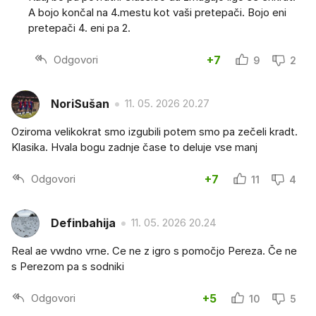
A bojo končal na 4.mestu kot vaši pretepači. Bojo eni
pretepači 4. eni pa 2.
Odgovori
+7
9
2
NoriSušan
11. 05. 2026 20.27
Oziroma velikokrat smo izgubili potem smo pa zečeli kradt.
Klasika. Hvala bogu zadnje čase to deluje vse manj
Odgovori
+7
11
4
Definbahija
11. 05. 2026 20.24
Real ae vwdno vrne. Ce ne z igro s pomočjo Pereza. Če ne
s Perezom pa s sodniki
Odgovori
+5
10
5