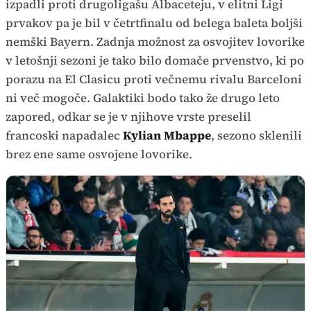
izpadli proti drugoligašu Albaceteju, v elitni Ligi
prvakov pa je bil v četrtfinalu od belega baleta boljši
nemški Bayern. Zadnja možnost za osvojitev lovorike
v letošnji sezoni je tako bilo domače prvenstvo, ki po
porazu na El Clasicu proti večnemu rivalu Barceloni
ni več mogoče. Galaktiki bodo tako že drugo leto
zapored, odkar se je v njihove vrste preselil
francoski napadalec
Kylian Mbappe
, sezono sklenili
brez ene same osvojene lovorike.