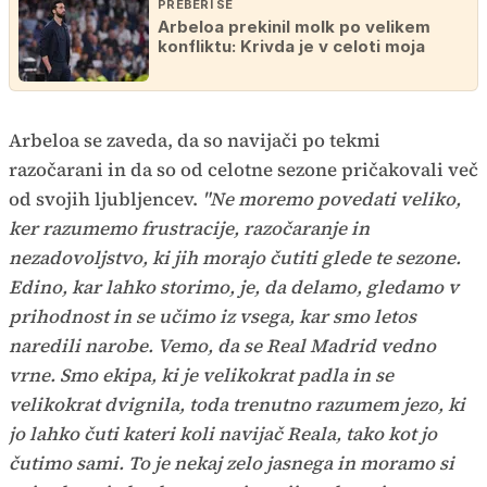
PREBERI ŠE
Arbeloa prekinil molk po velikem
konfliktu: Krivda je v celoti moja
Arbeloa se zaveda, da so navijači po tekmi
razočarani in da so od celotne sezone pričakovali več
od svojih ljubljencev.
"Ne moremo povedati veliko,
ker razumemo frustracije, razočaranje in
nezadovoljstvo, ki jih morajo čutiti glede te sezone.
Edino, kar lahko storimo, je, da delamo, gledamo v
prihodnost in se učimo iz vsega, kar smo letos
naredili narobe. Vemo, da se Real Madrid vedno
vrne. Smo ekipa, ki je velikokrat padla in se
velikokrat dvignila, toda trenutno razumem jezo, ki
jo lahko čuti kateri koli navijač Reala, tako kot jo
čutimo sami. To je nekaj zelo jasnega in moramo si