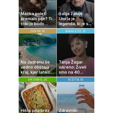
Mačka poleti
Italija žaluje:
premalo pije? Ti
Umrla je
triki jo bodo
legenda, ki je s
spodbudili, da
svojimi pesmimi
CEKIN.SI
BIBALEZE.SI
zaužije več vode
zaznamovala
Italijo
Na Jadranu še
Tanja Žagar
vedno obstaja
iskreno: Živeli
kraj, kjer lahko
smo na 40
dopustujete
kvadratih, a
OKUSNO.JE
VIZITA.SI
poceni:
imela sem vse,
nastanitev že od
kar otrok
10 evrov, kosilo
potrebuje
za pet evrov
Hitra pita brez
Zdravniki