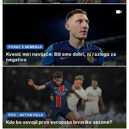
PORAZ V ARMENIJI
Kvesić miri navijače: Bili smo dobri, ni razloga za
negativo
PSG - ASTON VILLA
Kdo bo osvojil prvo evropsko lovoriko sezone?