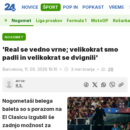
NOVICE
ŠPORT
POP IN
POPKAST
VREME
Nogomet
Liga prvakov
Formula 1
MotoGP
Košarka
NOGOMET
'Real se vedno vrne; velikokrat smo
padli in velikokrat se dvignili'
Barcelona, 11. 05. 2026 19.10
3 min branja
26
AVTOR:
R.S.
Nogometaši belega
baleta so s porazom na
El Clasicu izgubili še
zadnjo možnost za