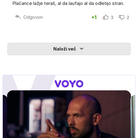
Plačance lažje teraš, al da laufajo al da odletijo stran.
Odgovori
+1
3
2
Naloži več