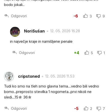
bodo jokali..
Odgovori
-6
3
9
NoriSušan
12. 05. 2026 16.28
in največje kraje in namišljene penale
Odgovori
+4
5
1
cripstoned
12. 05. 2026 11.53
Tudi ko smo na tleh smo glavna tema...vedno bili vedno
bomo..preprosto stevilka 1 nogometa..prvi nikoli ne
sledi...15☆ 36☆
Odgovori
-5
2
7