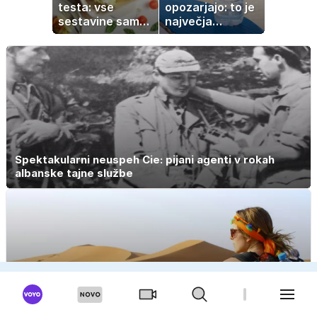
testa: vse
opozarjajo: to je
sestavine samo
največja
zmešate in
napaka, ki jo
pečica opravi
ljudje delajo med
ostalo
vročino
Spektakularni neuspeh Cie: pijani agenti v rokah
albanske tajne službe
Sam po svetu? 'Svoboda, spontanost in zgodbe, ki
jih ne zmanjka'