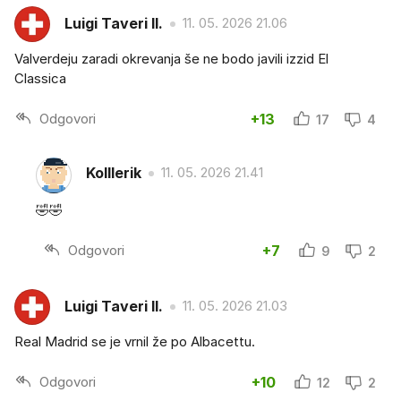
Luigi Taveri II.
11. 05. 2026 21.06
Valverdeju zaradi okrevanja še ne bodo javili izzid El
Classica
Odgovori
+13
17
4
Kolllerik
11. 05. 2026 21.41
🤣🤣
Odgovori
+7
9
2
Luigi Taveri II.
11. 05. 2026 21.03
Real Madrid se je vrnil že po Albacettu.
Odgovori
+10
12
2