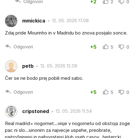
Odgovori
+2
2
0
mmickica
12. 05. 2026 17.08
Zdaj pride Mourinho in v Madridu bo znova posijalo sonce.
Odgovori
+5
5
0
petb
12. 05. 2026 12.09
Čer se ne bodo prej pobili med sabo.
Odgovori
+5
5
0
cripstoned
12. 05. 2026 11.54
Real madrid= nogomet...visje v nogometu od obstoja zoge
pac ni slo...sinonim za najvecje uspehe, preobrate,
najtrofejnejsi in najbogatejsi klub vseh casov...hejtercki