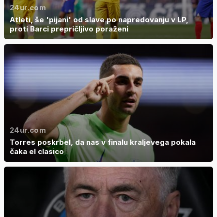
24ur.com
Atleti, še 'pijani' od slave po napredovanju v LP,
proti Barci prepričljivo poraženi
24ur.com
Torres poskrbel, da nas v finalu kraljevega pokala
čaka el clasico