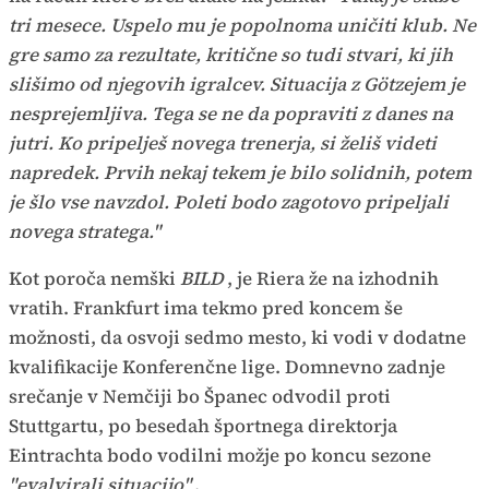
tri mesece. Uspelo mu je popolnoma uničiti klub. Ne
gre samo za rezultate, kritične so tudi stvari, ki jih
slišimo od njegovih igralcev. Situacija z Götzejem je
nesprejemljiva. Tega se ne da popraviti z danes na
jutri. Ko pripelješ novega trenerja, si želiš videti
napredek. Prvih nekaj tekem je bilo solidnih, potem
je šlo vse navzdol. Poleti bodo zagotovo pripeljali
novega stratega."
Kot poroča nemški
BILD
, je Riera že na izhodnih
vratih. Frankfurt ima tekmo pred koncem še
možnosti, da osvoji sedmo mesto, ki vodi v dodatne
kvalifikacije Konferenčne lige. Domnevno zadnje
srečanje v Nemčiji bo Španec odvodil proti
Stuttgartu, po besedah športnega direktorja
Eintrachta bodo vodilni možje po koncu sezone
"evalvirali situacijo"
.