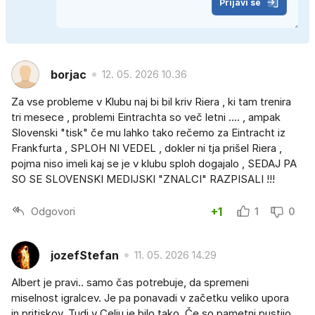
Prijavi se
borjac
12. 05. 2026 10.36
Za vse probleme v Klubu naj bi bil kriv Riera , ki tam trenira
tri mesece , problemi Eintrachta so več letni .... , ampak
Slovenski "tisk" če mu lahko tako rečemo za Eintracht iz
Frankfurta , SPLOH NI VEDEL , dokler ni tja prišel Riera ,
pojma niso imeli kaj se je v klubu sploh dogajalo , SEDAJ PA
SO SE SLOVENSKI MEDIJSKI "ZNALCI" RAZPISALI !!!
Odgovori
+1
1
0
jozefStefan
11. 05. 2026 14.29
Albert je pravi.. samo čas potrebuje, da spremeni
miselnost igralcev. Je pa ponavadi v začetku veliko upora
in pritiskov. Tudi v Celju je bilo tako. Če so pametni pustijo