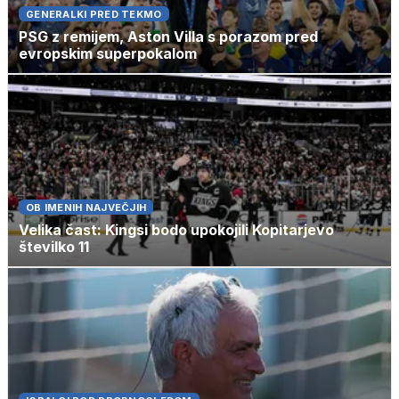
GENERALKI PRED TEKMO
PSG z remijem, Aston Villa s porazom pred
evropskim superpokalom
OB IMENIH NAJVEČJIH
Velika čast: Kingsi bodo upokojili Kopitarjevo
številko 11