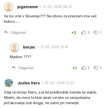
jugatneme
11. 05. 2026 08.31
Se bo vrnil v Slovenijo??? Na izboru za prevzem ima več
klubov.....
Odgovori
+2
3
1
borjac
11. 05. 2026 10.18
Maribor ????
Odgovori
+1
2
1
Juzles Iters
10. 05. 2026 21.53
Zdaj vsi krivijo Riero, a je bil predhodnik menda še slabši.
Mislim, da mora ta klub iskati vzroke za neizpolnjena
pričakovanja tudi drugje, ne samo pri trenerjih.