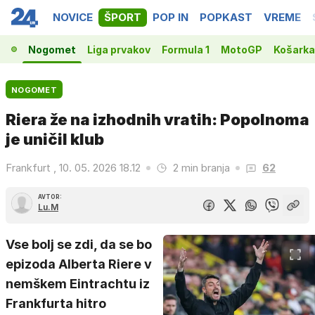
NOVICE
ŠPORT
POP IN
POPKAST
VREME
Nogomet
Liga prvakov
Formula 1
MotoGP
Košarka
NOGOMET
Riera že na izhodnih vratih: Popolnoma
je uničil klub
Frankfurt , 10. 05. 2026 18.12
2 min branja
62
AVTOR:
Lu.M
Vse bolj se zdi, da se bo
epizoda Alberta Riere v
nemškem Eintrachtu iz
Frankfurta hitro