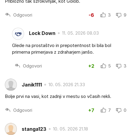
Pribložno tak szrokivnjak, kot Golob.
Odgovori
-6
3
9
Lock Down
11. 05. 2026 08.03
Glede na prostaštvo in prepotentnost bi bila bol
primerna primerjava z zdraharjem janšo.
Odgovori
+2
5
3
Janik1111
10. 05. 2026 21.33
Bolje prvi na vasi, kot zadnji v mestu so včasih rekli.
Odgovori
+7
7
0
stanga123
10. 05. 2026 21.18