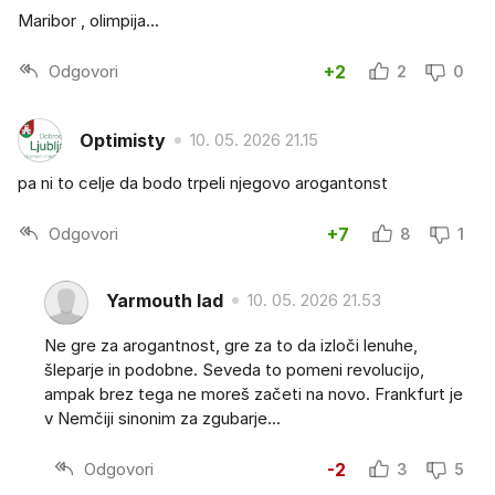
Maribor , olimpija...
Odgovori
+2
2
0
Optimisty
10. 05. 2026 21.15
pa ni to celje da bodo trpeli njegovo arogantonst
Odgovori
+7
8
1
Yarmouth lad
10. 05. 2026 21.53
Ne gre za arogantnost, gre za to da izloči lenuhe,
šleparje in podobne. Seveda to pomeni revolucijo,
ampak brez tega ne moreš začeti na novo. Frankfurt je
v Nemčiji sinonim za zgubarje...
Odgovori
-2
3
5