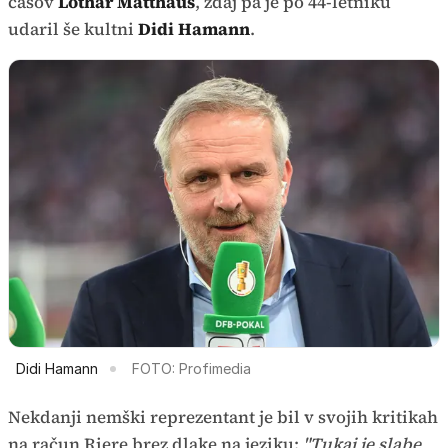
časov
Lothar Matthäus
, zdaj pa je po 44-letniku
udaril še kultni
Didi Hamann
.
Didi Hamann
FOTO: Profimedia
Nekdanji nemški reprezentant je bil v svojih kritikah
na račun Riere brez dlake na jeziku:
"Tukaj je slabe