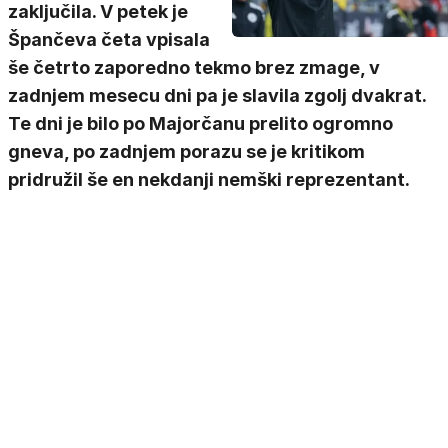
zaključila. V petek je
Špančeva četa vpisala
še četrto zaporedno tekmo brez zmage, v
zadnjem mesecu dni pa je slavila zgolj dvakrat.
Te dni je bilo po Majorčanu prelito ogromno
gneva, po zadnjem porazu se je kritikom
pridružil še en nekdanji nemški reprezentant.