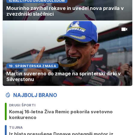
IGRALCI POD DROBNOGLEDOM
Mourinho zavihal rokave in uvedel nova pravila v
zvezdniški slačilnici
19. SPRINTERSKA ZMAGA
Martin suvereno do zmage na sprinterski dirki v
Silverstonu
NAJBOLJ BRANO
DRUGI ŠPORTI
Komaj 16-letna Živa Remic pokorila svetovno
konkurenco
TUJINA
Iz blata presušene Donave potegnili motor iz