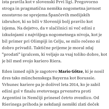
ista pravila kot v slovenski Prvi ligi. Pregovorno
stroga in pragmatična nemška nogometna javnost
enostavno ne sprejema Špančevih medijskih
izbruhov, ki so bili v Sloveniji bolj pravilo kot
izjema. Na dejstvo, da v slačilnici ni več edini z
izkušnjami z najvišjega nogometnega nivoja, kot je
bil primer pri Olimpiji in Celju, se milo rečeno ni
dobro privadil. Taktične prijeme je moral zdaj
"prodati" igralcem, ki veljajo za vsaj toliko dobre, kot
je bil med svojo kariero Riera.
Eden izmed njih je zagotovo
Mario Götze
, ki je nosil
dres tako münchenskega Bayerna kot Borussie.
Vrhunec kariere pa je doživel leta 2014, ko je zabil
edini gol v finalu svetovnega prvenstva proti
Argentini in Nemčiji prinesel četrto zvezdico. Od
Rierinega prihoda je nekdanji nemški zlati deček