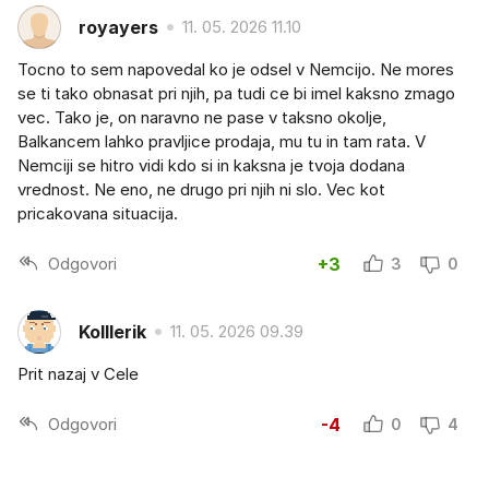
royayers
11. 05. 2026 11.10
Tocno to sem napovedal ko je odsel v Nemcijo. Ne mores
se ti tako obnasat pri njih, pa tudi ce bi imel kaksno zmago
vec. Tako je, on naravno ne pase v taksno okolje,
Balkancem lahko pravljice prodaja, mu tu in tam rata. V
Nemciji se hitro vidi kdo si in kaksna je tvoja dodana
vrednost. Ne eno, ne drugo pri njih ni slo. Vec kot
pricakovana situacija.
Odgovori
+3
3
0
Kolllerik
11. 05. 2026 09.39
Prit nazaj v Cele
Odgovori
-4
0
4