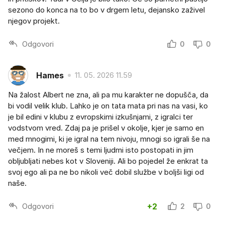
sezono do konca na to bo v drgem letu, dejansko zaživel
njegov projekt.
Odgovori
0
0
Hames
11. 05. 2026 11.59
Na žalost Albert ne zna, ali pa mu karakter ne dopušča, da
bi vodil velik klub. Lahko je on tata mata pri nas na vasi, ko
je bil edini v klubu z evropskimi izkušnjami, z igralci ter
vodstvom vred. Zdaj pa je prišel v okolje, kjer je samo en
med mnogimi, ki je igral na tem nivoju, mnogi so igrali še na
večjem. In ne moreš s temi ljudmi isto postopati in jim
obljubljati nebes kot v Sloveniji. Ali bo pojedel že enkrat ta
svoj ego ali pa ne bo nikoli več dobil službe v boljši ligi od
naše.
Odgovori
+2
2
0