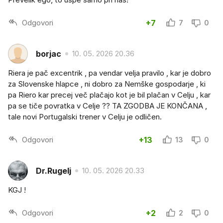
Odgovori
+7
7
0
borjac
10. 05. 2026 20.36
Riera je pač excentrik , pa vendar velja pravilo , kar je dobro
za Slovenske hlapce , ni dobro za Nemške gospodarje , ki
pa Riero kar precej več plačajo kot je bil plačan v Celju , kar
pa se tiče povratka v Celje ?? TA ZGODBA JE KONČANA ,
tale novi Portugalski trener v Celju je odličen.
Odgovori
+13
13
0
Dr.Rugelj
10. 05. 2026 20.33
KGJ !
Odgovori
+2
2
0