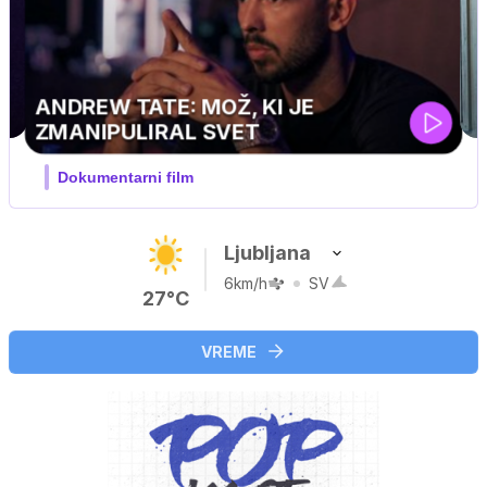
MOJ PRIJATELJ PINGVIN
Film meseca / družinski, pustolovski
Ljubljana
6km/h
SV
27°C
VREME