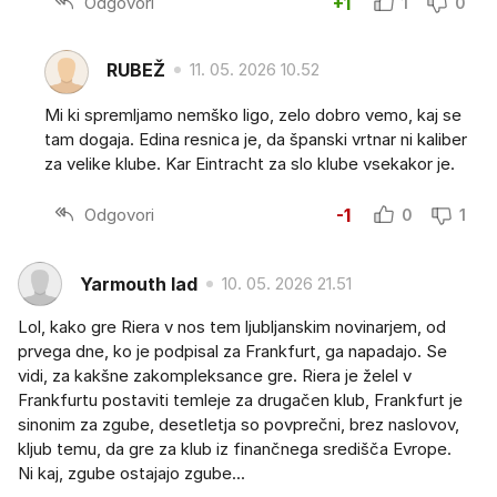
Odgovori
+1
1
0
RUBEŽ
11. 05. 2026 10.52
Mi ki spremljamo nemško ligo, zelo dobro vemo, kaj se
tam dogaja. Edina resnica je, da španski vrtnar ni kaliber
za velike klube. Kar Eintracht za slo klube vsekakor je.
Odgovori
-1
0
1
Yarmouth lad
10. 05. 2026 21.51
Lol, kako gre Riera v nos tem ljubljanskim novinarjem, od
prvega dne, ko je podpisal za Frankfurt, ga napadajo. Se
vidi, za kakšne zakompleksance gre. Riera je želel v
Frankfurtu postaviti temleje za drugačen klub, Frankfurt je
sinonim za zgube, desetletja so povprečni, brez naslovov,
kljub temu, da gre za klub iz finančnega središča Evrope.
Ni kaj, zgube ostajajo zgube...