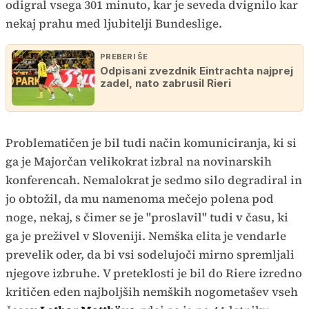
odigral vsega 301 minuto, kar je seveda dvignilo kar
nekaj prahu med ljubitelji Bundeslige.
PREBERI ŠE
Odpisani zvezdnik Eintrachta najprej
zadel, nato zabrusil Rieri
Problematičen je bil tudi način komuniciranja, ki si
ga je Majorčan velikokrat izbral na novinarskih
konferencah. Nemalokrat je sedmo silo degradiral in
jo obtožil, da mu namenoma mečejo polena pod
noge, nekaj, s čimer se je "proslavil" tudi v času, ki
ga je preživel v Sloveniji. Nemška elita je vendarle
prevelik oder, da bi vsi sodelujoči mirno spremljali
njegove izbruhe. V preteklosti je bil do Riere izredno
kritičen eden najboljših nemških nogometašev vseh