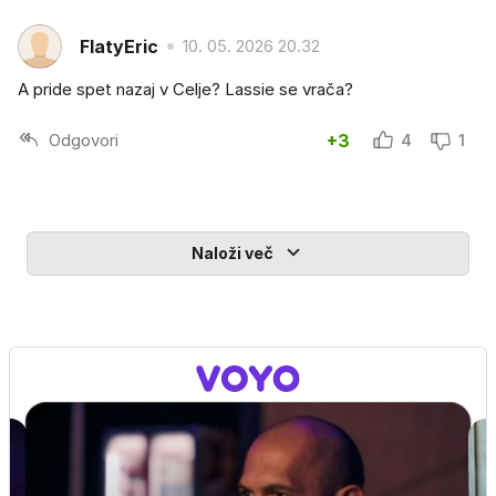
FlatyEric
10. 05. 2026 20.32
A pride spet nazaj v Celje? Lassie se vrača?
Odgovori
+3
4
1
Naloži več