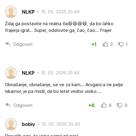
NLKP
10. 05. 2026 20.49
Zdaj ga postavite na realna tla😆😆😆😆, da bo lahko
frajerja igral... Super, odslovite ga, čao, čao... Frajer
Odgovori
+1
2
1
NLKP
10. 05. 2026 20.46
Obnašanje, obnašanje, se ve za kam... Aroganca ne pelje
nikamor, je pa mislil, da bo letel vedno visiko....
Odgovori
+6
6
0
bobiv
10. 05. 2026 20.40
Prevelik ego, to uspe samo pri nas!