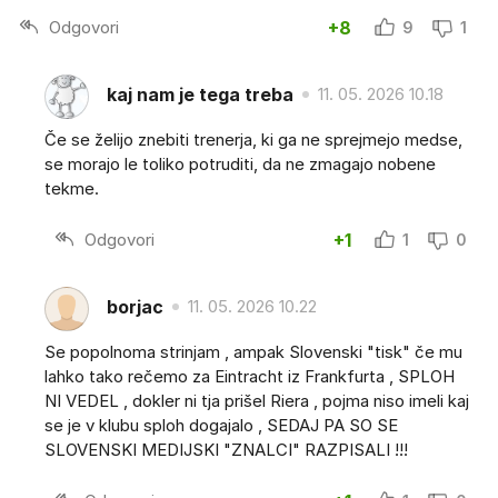
Odgovori
+8
9
1
kaj nam je tega treba
11. 05. 2026 10.18
Če se želijo znebiti trenerja, ki ga ne sprejmejo medse,
se morajo le toliko potruditi, da ne zmagajo nobene
tekme.
Odgovori
+1
1
0
borjac
11. 05. 2026 10.22
Se popolnoma strinjam , ampak Slovenski "tisk" če mu
lahko tako rečemo za Eintracht iz Frankfurta , SPLOH
NI VEDEL , dokler ni tja prišel Riera , pojma niso imeli kaj
se je v klubu sploh dogajalo , SEDAJ PA SO SE
SLOVENSKI MEDIJSKI "ZNALCI" RAZPISALI !!!