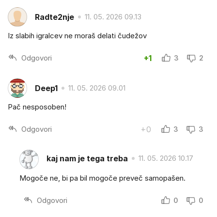
Radte2nje
11. 05. 2026 09.13
Iz slabih igralcev ne moraš delati čudežov
Odgovori
+1
3
2
Deep1
11. 05. 2026 09.01
Pač nesposoben!
Odgovori
+0
3
3
kaj nam je tega treba
11. 05. 2026 10.17
Mogoče ne, bi pa bil mogoče preveč samopašen.
Odgovori
0
0