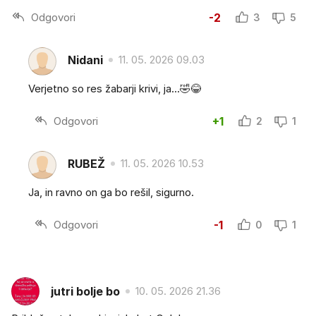
Odgovori
-2
3
5
Nidani
11. 05. 2026 09.03
Verjetno so res žabarji krivi, ja...🤣😂
Odgovori
+1
2
1
RUBEŽ
11. 05. 2026 10.53
Ja, in ravno on ga bo rešil, sigurno.
Odgovori
-1
0
1
jutri bolje bo
10. 05. 2026 21.36