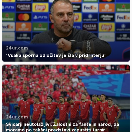
24ur.com
'Vsaka sporna odločitev je šla v prid Interju'
24ur.com
Švicarji neutolažljivi: Žalostni za fante in narod, da
moramo po takšni predstavi zapustiti turnir