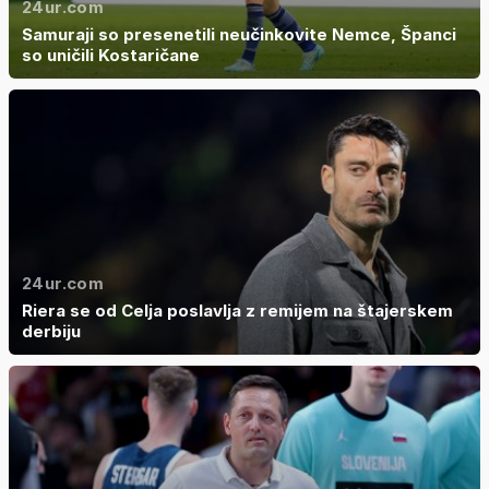
24ur.com
Samuraji so presenetili neučinkovite Nemce, Španci
so uničili Kostaričane
24ur.com
Riera se od Celja poslavlja z remijem na štajerskem
derbiju