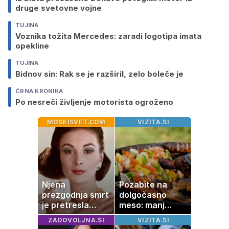
druge svetovne vojne
TUJINA
Voznika tožita Mercedes: zaradi logotipa imata
opekline
TUJINA
Bidnov sin: Rak se je razširil, zelo boleče je
ČRNA KRONIKA
Po nesreči življenje motorista ogroženo
MOSKISVET.COM
VIZITA.SI
Njena
Pozabite na
prezgodnja smrt
dolgočasno
je pretresla
meso: manj
modni svet: za
maščobe, več
ZADOVOLJNA.SI
VIZITA.SI
slavo se je
svežine