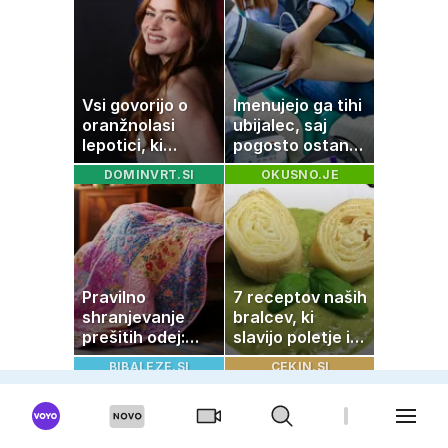
skrivala
tragedija
Vsi govorijo o
Imenujejo ga tihi
oranžnolasi
ubijalec, saj
lepotici, ki
pogosto ostane
navdušuje s
neopažen:
DOMINVRT.SI
OKUSNO.JE
skrivnostno
nenavadni
vlogo
simptomi
visokega
holesterola
Pravilno
7 receptov naših
shranjevanje
bralcev, ki
prešitih odej:
slavijo poletje in
Kako ohraniti
tradicijo
BIBALEZE.SI
CEKIN.SI
družinsko
dediščino