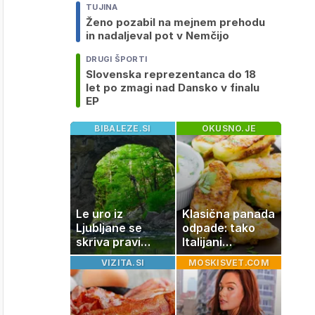
TUJINA
Ženo pozabil na mejnem prehodu
in nadaljeval pot v Nemčijo
DRUGI ŠPORTI
Slovenska reprezentanca do 18
let po zmagi nad Dansko v finalu
EP
BIBALEZE.SI
OKUSNO.JE
Le uro iz
Klasična panada
Ljubljane se
odpade: tako
skriva pravi
Italijani
naravni čudež:
pripravijo
VIZITA.SI
MOSKISVET.COM
izlet, ki bo
slastne ocvrte
navdušil otroke
bučke