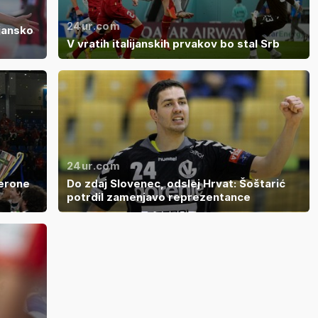
24ur.com
ijansko
V vratih italijanskih prvakov bo stal Srb
24ur.com
Verone
Do zdaj Slovenec, odslej Hrvat: Šoštarić
potrdil zamenjavo reprezentance