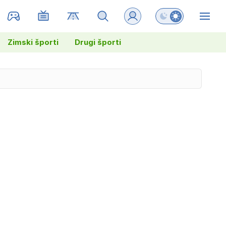
Preklopi barvni na
ZIN
Zimski športi
Drugi športi