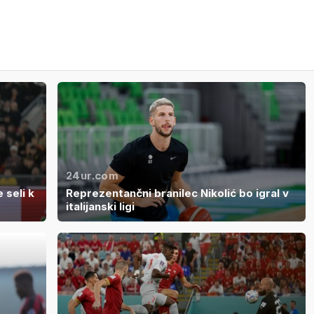
24ur.com
 seli k
Reprezentančni branilec Nikolić bo igral v
italijanski ligi