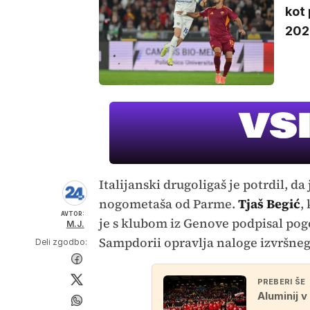
kot
202
Italijanski drugoligaš je potrdil, d
nogometaša od Parme.
Tjaš Begić
,
AVTOR:
je s klubom iz Genove podpisal pog
M.J.
Sampdorii opravlja naloge izvršne
Deli zgodbo:
PREBERI ŠE
Aluminij 