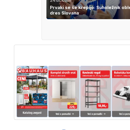
24ur.com
Prvaki se še krepijo: Suholežnik obl
dres Slovana