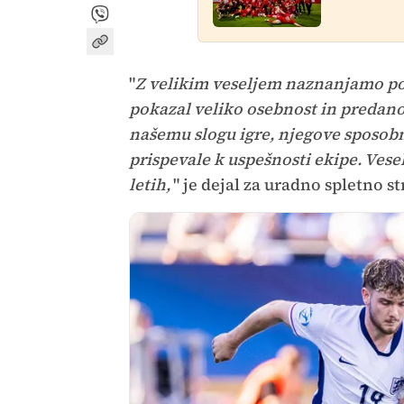
"
Z velikim veseljem naznanjamo pod
pokazal veliko osebnost in predanos
našemu slogu igre, njegove sposob
prispevale k uspešnosti ekipe. Ves
letih,
" je dejal za uradno spletno st