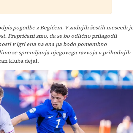
pis pogodbe z Begićem. V zadnjih šestih mesecih j
t. Prepričani smo, da se bo odlično prilagodil
nosti v igri ena na ena pa bodo pomembno
elimo se spremljanja njegovega razvoja v prihodnjih
ran kluba dejal.