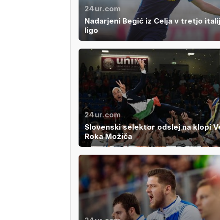
24ur.com
Nadarjeni Begić iz Celja v tretjo ital
ligo
24ur.com
Slovenski selektor odslej na klopi 
Roka Možiča