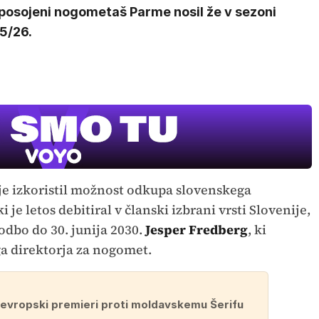
 posojeni nogometaš Parme nosil že v sezoni
5/26.
a je izkoristil možnost odkupa slovenskega
 ki je letos debitiral v članski izbrani vrsti Slovenije,
odbo do 30. junija 2030.
Jesper Fredberg
, ki
ga direktorja za nogomet.
v evropski premieri proti moldavskemu Šerifu