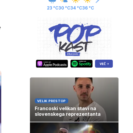
23 °C
30 °C
34 °C
36 °C
e
VELIK PRESTOP
Francoski velikan stavi na
slovenskega reprezentanta