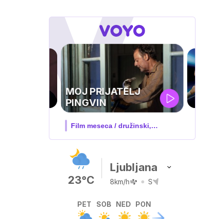
UEFA
SUPERPOKAL
V živo na VOYO: sreda ob 20.30
Ljubljana
23°C
8km/h
S
PET
SOB
NED
PON