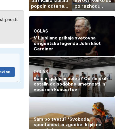
tla? Kako izbrati
evrov? Koliko so
popoln odtenek
po razhodu
za vaš dom
zahtevale ali
prejele
strpnosti.
partnerice
športnih
OGLAS
zvezdnikov
V Ljubljano prihaja svetovna
dirigentska legenda John Eliot
Gardiner
OGLAS
avi se
Kam v Ljubljani poleti? Od rimskih
ostalin do sodobne umetnosti in
večernih koncertov
Sam po svetu? 'Svoboda,
spontanost in zgodbe, ki jih ne