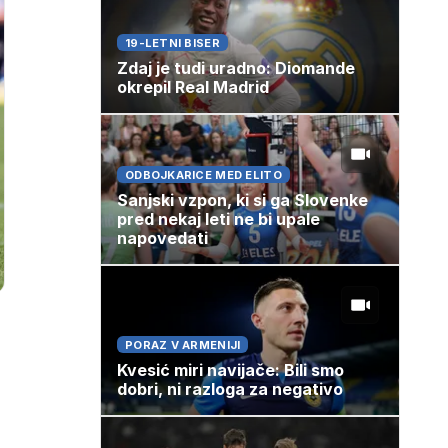
19-LETNI BISER
Zdaj je tudi uradno: Diomande
okrepil Real Madrid
ODBOJKARICE MED ELITO
Sanjski vzpon, ki si ga Slovenke
pred nekaj leti ne bi upale
napovedati
PORAZ V ARMENIJI
Kvesić miri navijače: Bili smo
dobri, ni razloga za negativo