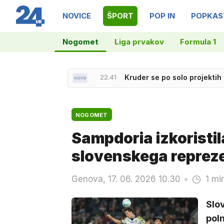
NOVICE
ŠPORT
POP IN
POPKAS
Nogomet
Liga prvakov
Formula 1
22.41
Kruder se po solo projektih
NOGOMET
Sampdoria izkoristila
slovenskega reprez
Genova, 17. 06. 2026 10.30
1 mi
Slov
poln