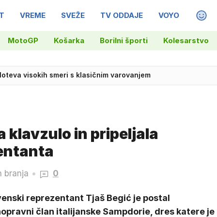
T
VREME
SVEŽE
TV ODDAJE
VOYO
MAGA
MotoGP
Košarka
Borilni športi
Kolesarstvo
 loteva visokih smeri s klasičnim varovanjem
 klavzulo in pripeljala
entanta
n branja
0
enski reprezentant Tjaš Begić je postal
opravni član italijanske Sampdorie, dres katere je