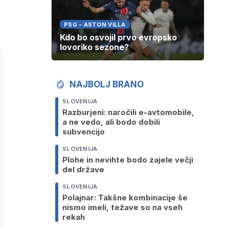
PSG - ASTON VILLA
Kdo bo osvojil prvo evropsko
lovoriko sezone?
NAJBOLJ BRANO
SLOVENIJA
Razburjeni: naročili e-avtomobile,
a ne vedo, ali bodo dobili
subvencijo
SLOVENIJA
Plohe in nevihte bodo zajele večji
del države
SLOVENIJA
Polajnar: Takšne kombinacije še
nismo imeli, težave so na vseh
rekah