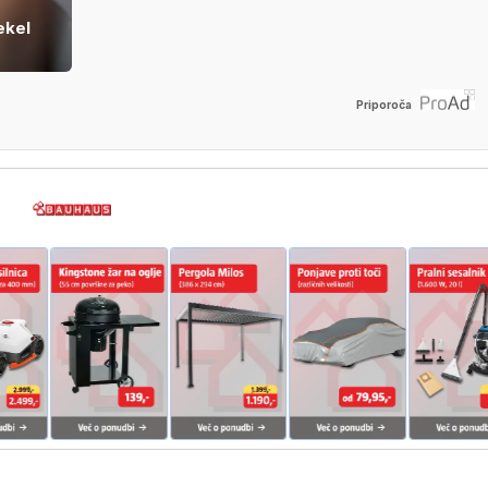
ekel
Priporoča