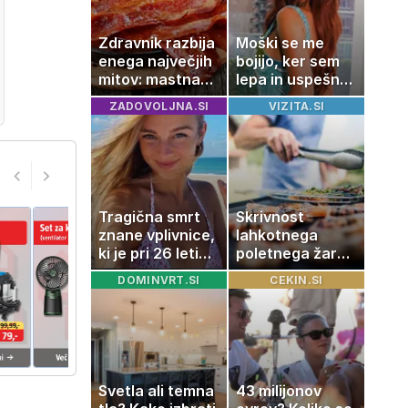
Zdravnik razbija
Moški se me
enega največjih
bojijo, ker sem
mitov: mastna
lepa in uspešna:
jetra ne
Misica razkrila,
ZADOVOLJNA.SI
VIZITA.SI
nastanejo
zakaj je še
zaradi slanine,
vedno samska
temveč zaradi
živila, ki ga
imamo vsi radi
Tragična smrt
Skrivnost
znane vplivnice,
lahkotnega
ki je pri 26 letih
poletnega žara,
izgubila boj z
po katerem ne
DOMINVRT.SI
CEKIN.SI
boleznijo
boste
potrebovali
popoldanskega
spanca
Svetla ali temna
43 milijonov