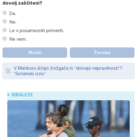
dovolj zaščiteni?
Da.
Ne.
Le v posameznih primerih.
Ne vem.
Moški
Ženska
V Mariboru iščejo žvižgača in 'skrivajo nepravilnosti'?
'Sistemski izziv'
BIBALEZE