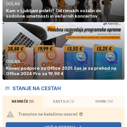
OGLAS
Kam v Ljubljani poleti? Od rimskih ostalin do
sodobne umetnosti in večernih koncertov
OGLAS
Konec podpore za Office 2021: čas je za prehod na
Office 2024 Pro za 19,99 €
STANJE NA CESTAH
NESREČE
(0)
ZASTOJI
(3)
OVIRE
(16)
Trenutno ne beležimo nesreč 😎