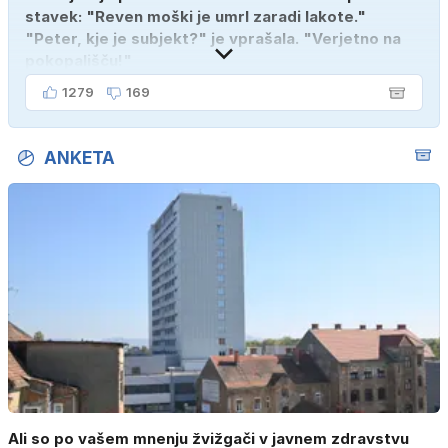
stavek: "Reven moški je umrl zaradi lakote."
"Peter, kje je subjekt?" je vprašala. "Verjetno na
pokopališču!"
1279
169
ANKETA
Ali so po vašem mnenju žvižgači v javnem zdravstvu