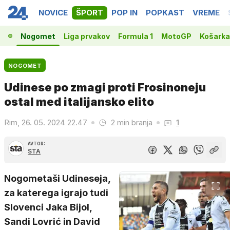
NOVICE
ŠPORT
POP IN
POPKAST
VREME
Nogomet
Liga prvakov
Formula 1
MotoGP
Košarka
NOGOMET
Udinese po zmagi proti Frosinoneju
ostal med italijansko elito
Rim, 26. 05. 2024 22.47
2 min branja
1
AVTOR:
STA
Nogometaši Udineseja,
za katerega igrajo tudi
Slovenci Jaka Bijol,
Sandi Lovrić in David