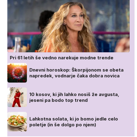
Pri 61 letih še vedno narekuje modne trende
Dnevni horoskop: Škorpijonom se obeta
napredek, vodnarje čaka dobra novica
10 kosov, ki jih lahko nosiš že avgusta,
jeseni pa bodo top trend
Lahkotna solata, ki jo bomo jedle celo
poletje (in še dolgo po njem)