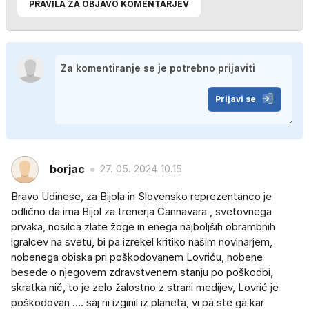
PRAVILA ZA OBJAVO KOMENTARJEV
Prijavi se
borjac
27. 05. 2024 10.15
Bravo Udinese, za Bijola in Slovensko reprezentanco je
odlično da ima Bijol za trenerja Cannavara , svetovnega
prvaka, nosilca zlate žoge in enega najboljših obrambnih
igralcev na svetu, bi pa izrekel kritiko našim novinarjem,
nobenega obiska pri poškodovanem Lovriću, nobene
besede o njegovem zdravstvenem stanju po poškodbi,
skratka nič, to je zelo žalostno z strani medijev, Lovrić je
poškodovan .... saj ni izginil iz planeta, vi pa ste ga kar