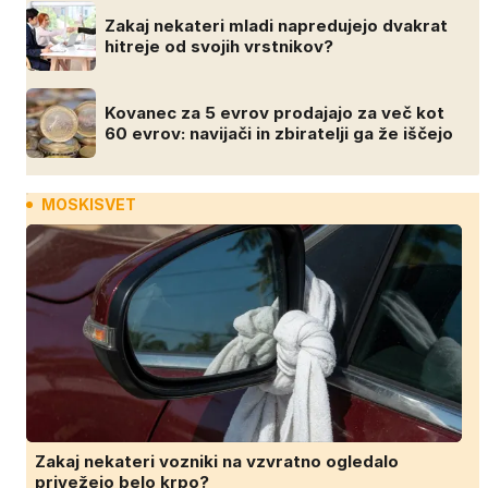
Zakaj nekateri mladi napredujejo dvakrat
hitreje od svojih vrstnikov?
Kovanec za 5 evrov prodajajo za več kot
60 evrov: navijači in zbiratelji ga že iščejo
MOSKISVET
Zakaj nekateri vozniki na vzvratno ogledalo
privežejo belo krpo?