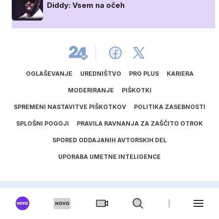
Diddy: Vsem na očeh
OGLAŠEVANJE
UREDNIŠTVO
PRO PLUS
KARIERA
MODERIRANJE
PIŠKOTKI
SPREMENI NASTAVITVE PIŠKOTKOV
POLITIKA ZASEBNOSTI
SPLOŠNI POGOJI
PRAVILA RAVNANJA ZA ZAŠČITO OTROK
SPORED ODDAJANIH AVTORSKIH DEL
UPORABA UMETNE INTELIGENCE
ISSN
1581
‑
3711
© 2025
24ur.com, Vse pravice pridržane