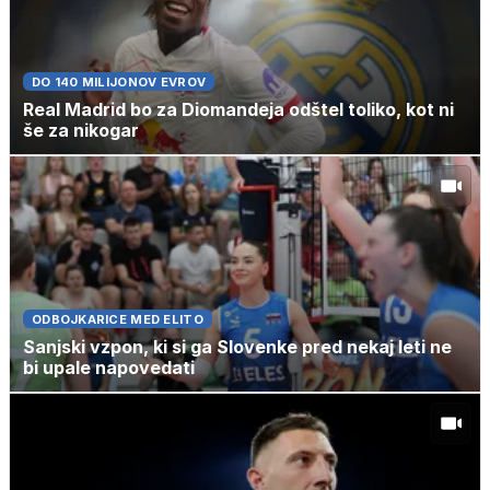
DO 140 MILIJONOV EVROV
Real Madrid bo za Diomandeja odštel toliko, kot ni
še za nikogar
ODBOJKARICE MED ELITO
Sanjski vzpon, ki si ga Slovenke pred nekaj leti ne
bi upale napovedati