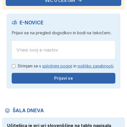
VEČ O CESTAH
E-NOVICE
Prijavi se na pregled dogodkov in bodi na tekočem.
Strinjam se s
splošnimi pogoji
in
politiko zasebnosti
.
Prijavi se
ŠALA DNEVA
Učiteljica je pri uri slovenščine na tablo napisala