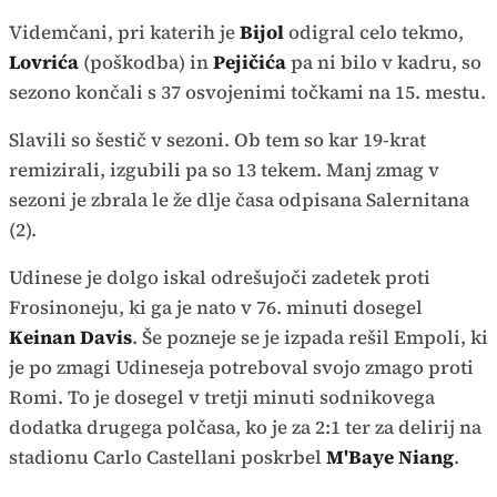
Videmčani, pri katerih je
Bijol
odigral celo tekmo,
Lovrića
(poškodba) in
Pejičića
pa ni bilo v kadru, so
sezono končali s 37 osvojenimi točkami na 15. mestu.
Slavili so šestič v sezoni. Ob tem so kar 19-krat
remizirali, izgubili pa so 13 tekem. Manj zmag v
sezoni je zbrala le že dlje časa odpisana Salernitana
(2).
Udinese je dolgo iskal odrešujoči zadetek proti
Frosinoneju, ki ga je nato v 76. minuti dosegel
Keinan Davis
. Še pozneje se je izpada rešil Empoli, ki
je po zmagi Udineseja potreboval svojo zmago proti
Romi. To je dosegel v tretji minuti sodnikovega
dodatka drugega polčasa, ko je za 2:1 ter za delirij na
stadionu Carlo Castellani poskrbel
M'Baye Niang
.