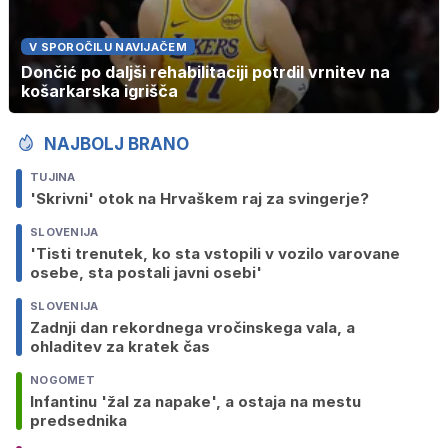
V SPOROČILU NAVIJAČEM
Dončić po daljši rehabilitaciji potrdil vrnitev na
košarkarska igrišča
NAJBOLJ BRANO
TUJINA
'Skrivni' otok na Hrvaškem raj za svingerje?
SLOVENIJA
'Tisti trenutek, ko sta vstopili v vozilo varovane
osebe, sta postali javni osebi'
SLOVENIJA
Zadnji dan rekordnega vročinskega vala, a
ohladitev za kratek čas
NOGOMET
Infantinu 'žal za napake', a ostaja na mestu
predsednika