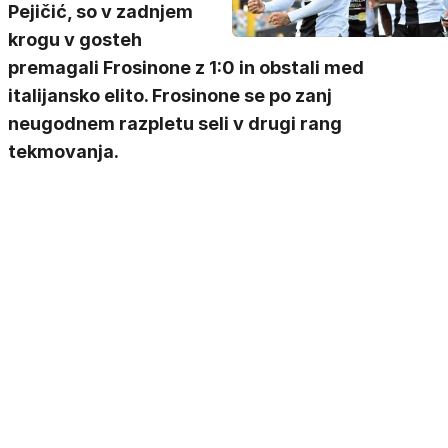
Pejičić, so v zadnjem
krogu v gosteh
premagali Frosinone z 1:0 in obstali med
italijansko elito. Frosinone se po zanj
neugodnem razpletu seli v drugi rang
tekmovanja.