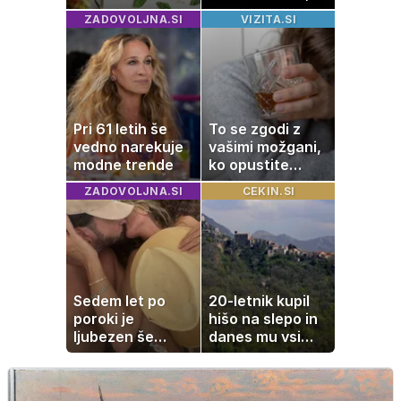
zmešate in
hrano in
ZADOVOLJNA.SI
VIZITA.SI
pečica opravi
elektronske
ostalo
naprave
Pri 61 letih še
To se zgodi z
vedno narekuje
vašimi možgani,
modne trende
ko opustite
alkohol
ZADOVOLJNA.SI
CEKIN.SI
Sedem let po
20-letnik kupil
poroki je
hišo na slepo in
ljubezen še
danes mu vsi
vedno enako
zavidajo
močna