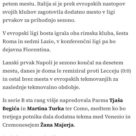
petem mestu. Italija si je prek evropskih nastopov
svojih klubov zagotovila dodatno mesto v ligi
prvakov za prihodnjo sezono.
V evropski ligi bosta igrala oba rimska kluba, šesta
Roma in sedmi Lazio, v konferenčni ligi pa bo
dejavna Fiorentina.
Lanski prvak Napoli je sezono končal na desetem
mestu, danes je doma le remiziral proti Lecceju (0:0)
in ostal brez mesta v evropskih tekmovanjih za
naslednje tekmovalno obdobje.
Iz serie B sta rang višje napredovala Parma
Tjaša
Begića
in
Martina Turka
ter Como, medtem ko bo
tretjega potnika dala dodatna tekma med Venezio in
Cremonesejem
Žana Majerja
.