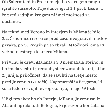
Ob Salernitani in Frosinoneju bo v drugem rangu
igral še Sassuolo. Ta je danes igral 1:1 proti Laziu, a
že pred zadnjim krogom ni imel možnosti za
obstanek.
Na tekmi med Verono in Interjem iz Milana je bilo
2:2. Črno-modri so si že pred časom zagotovili naslov
prvaka, po 38 krogih pa so zbrali 94 točk oziroma 19
več od mestnega tekmeca Milana.
Pri vrhu je drevi Atalanta s 3:0 premagala Torino in
bo imela v edini preostali, sicer zaostali tekmi, ki bo
2. junija, priložnost, da se zavihti na tretje mesto
pred Juventus (71 točk). Nogometaši iz Bergama, ki
so ta teden osvojili evropsko ligo, imajo 69 točk.
V ligi prvakov bo ob Interju, Milanu, Juventusu in
Atalanti igrala tudi Bologna, ki je sezono končala na