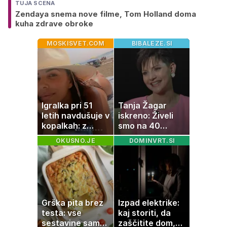
TUJA SCENA
Zendaya snema nove filme, Tom Holland doma
kuha zdrave obroke
MOSKISVET.COM
BIBALEZE.SI
Igralka pri 51
Tanja Žagar
letih navdušuje v
iskreno: Živeli
kopalkah: z
smo na 40
možem uživa v
kvadratih, a
OKUSNO.JE
DOMINVRT.SI
romantičnem
imela sem vse,
poletju
kar otrok
potrebuje
Grška pita brez
Izpad elektrike:
testa: vse
kaj storiti, da
sestavine samo
zaščitite dom,