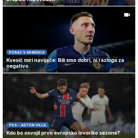
PORAZ V ARMENIJI
Kvesić miri navijače: Bili smo dobri, ni razloga za
negativo
PSG - ASTON VILLA
Kdo bo osvojil prvo evropsko lovoriko sezone?