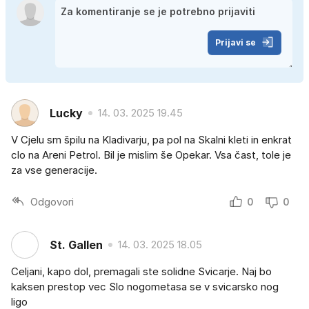
Prijavi se
Lucky
14. 03. 2025 19.45
V Cjelu sm špilu na Kladivarju, pa pol na Skalni kleti in enkrat
clo na Areni Petrol. Bil je mislim še Opekar. Vsa čast, tole je
za vse generacije.
Odgovori
0
0
St. Gallen
14. 03. 2025 18.05
Celjani, kapo dol, premagali ste solidne Svicarje. Naj bo
kaksen prestop vec Slo nogometasa se v svicarsko nog
ligo