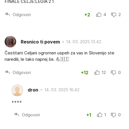
FINALE CELJE:LEGIA 2 1
Odgovori
+2
4
2
Resnico ti povem
14. 03. 2025 13.42
Čestitam Celjani ogromen uspeh za vas in Slovenijo ste
naredili, le tako naprej še. 💪🇸🇮
Odgovori
+12
12
0
dron
14. 03. 2025 16.42
++++
Odgovori
+1
1
0