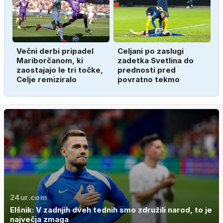
Večni derbi pripadel
Celjani po zaslugi
Mariborčanom, ki
zadetka Svetlina do
zaostajajo le tri točke,
prednosti pred
Celje remiziralo
povratno tekmo
24ur.com
Elšnik: V zadnjih dveh tednih smo združili narod, to je
največja zmaga