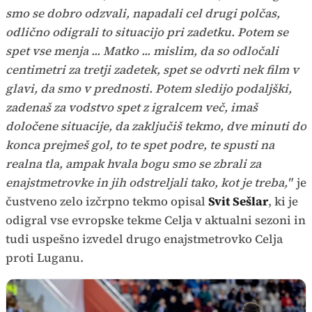
smo se dobro odzvali, napadali cel drugi polčas,
odlično odigrali to situacijo pri zadetku. Potem se
spet vse menja ... Matko ... mislim, da so odločali
centimetri za tretji zadetek, spet se odvrti nek film v
glavi, da smo v prednosti. Potem sledijo podaljški,
zadenaš za vodstvo spet z igralcem več, imaš
določene situacije, da zaključiš tekmo, dve minuti do
konca prejmeš gol, to te spet podre, te spusti na
realna tla, ampak hvala bogu smo se zbrali za
enajstmetrovke in jih odstreljali tako, kot je treba,"
je
čustveno zelo izčrpno tekmo opisal
Svit Sešlar
, ki je
odigral vse evropske tekme Celja v aktualni sezoni in
tudi uspešno izvedel drugo enajstmetrovko Celja
proti Luganu.