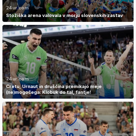
24ur.com
Stožiška arena valovala v morju slovenskih zastav
24ur.com
Cretu, Urnaut in druščina premikajo meje
(ne)mogočega: Klobuk do tal, fantje!