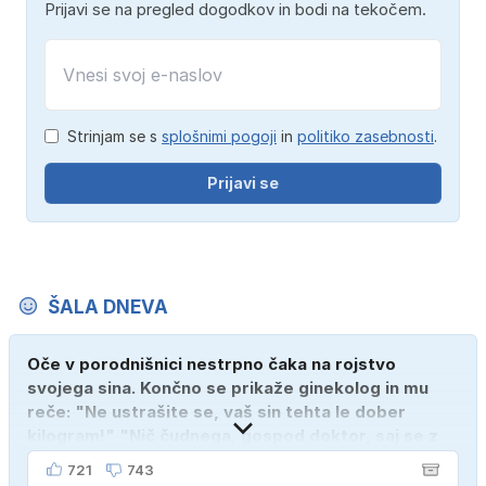
Prijavi se na pregled dogodkov in bodi na tekočem.
Strinjam se s
splošnimi pogoji
in
politiko zasebnosti
.
Prijavi se
ŠALA DNEVA
Oče v porodnišnici nestrpno čaka na rojstvo
svojega sina. Končno se prikaže ginekolog in mu
reče: "Ne ustrašite se, vaš sin tehta le dober
kilogram!" "Nič čudnega, gospod doktor, saj se z
ženo poznava šele tri mesece."
721
743