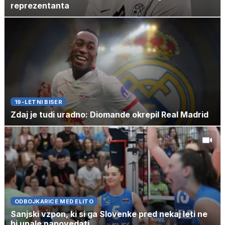
reprezentanta
19-LETNI BISER
Zdaj je tudi uradno: Diomande okrepil Real Madrid
ODBOJKARICE MED ELITO
Sanjski vzpon, ki si ga Slovenke pred nekaj leti ne
bi upale napovedati