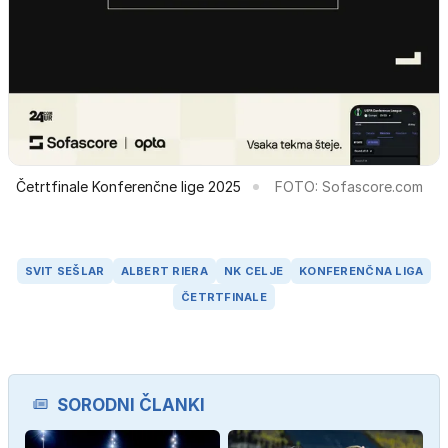
Četrtfinale Konferenčne lige 2025
FOTO: Sofascore.com
SVIT SEŠLAR
ALBERT RIERA
NK CELJE
KONFERENČNA LIGA
ČETRTFINALE
SORODNI ČLANKI