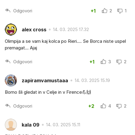
Odgovori
+1
2
1
alex cross
14. 03. 2025 17.32
Olimpija a se vam kaj kolca po Rieri.... Se Borca niste uspel
premagat... Ajaj
Odgovori
+1
3
2
zapiramvamustaaa
14. 03. 2025 15.19
Bomo šli gledat in v Celje in v Firence💪🙌
Odgovori
+2
4
2
kala 09
14. 03. 2025 15.11