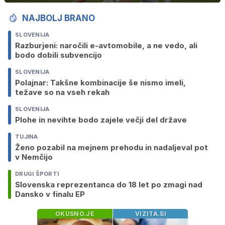
NAJBOLJ BRANO
SLOVENIJA
Razburjeni: naročili e-avtomobile, a ne vedo, ali
bodo dobili subvencijo
SLOVENIJA
Polajnar: Takšne kombinacije še nismo imeli,
težave so na vseh rekah
SLOVENIJA
Plohe in nevihte bodo zajele večji del države
TUJINA
Ženo pozabil na mejnem prehodu in nadaljeval pot
v Nemčijo
DRUGI ŠPORTI
Slovenska reprezentanca do 18 let po zmagi nad
Dansko v finalu EP
OKUSNO.JE
VIZITA.SI