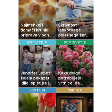
Najmehkejši
Skrivnost
domači kruhki:
lahkotnega
priprava v ponvi
poletnega žara,
je trik za popoln
po katerem ne
BIBALEZE.SI
DOMINVRT.SI
rezultat
boste
potrebovali
popoldanskega
spanca
Jennifer Lopez
Kako dolgo
želela pokazati
potrebujejo
idilo, splet pa je
vrtnice, da
razburila ena
zrastejo? Vse o
VIZITA.SI
CEKIN.SI
stvar
rasti, cvetenju in
negi vrtnic