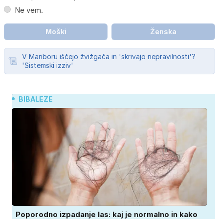
Ne vem.
Moški
Ženska
V Mariboru iščejo žvižgača in 'skrivajo nepravilnosti'?
'Sistemski izziv'
BIBALEZE
Poporodno izpadanje las: kaj je normalno in kako