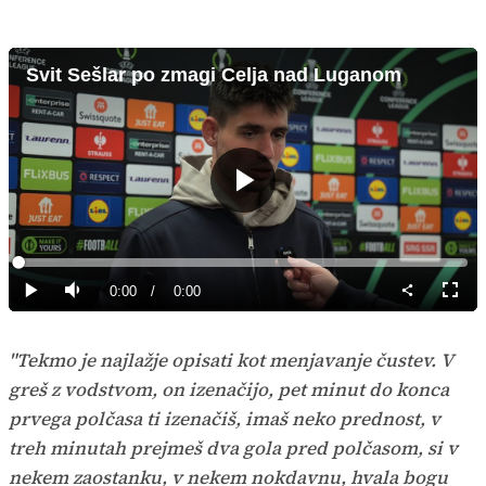
Svit Sešlar po zmagi Celja nad Luganom
Predvajaj
Loaded
:
0%
Current
0:00
/
Duration
0:00
Predvajaj
Tiho
Celoz
način
Time
"Tekmo je najlažje opisati kot menjavanje čustev. V
greš z vodstvom, on izenačijo, pet minut do konca
prvega polčasa ti izenačiš, imaš neko prednost, v
treh minutah prejmeš dva gola pred polčasom, si v
nekem zaostanku, v nekem nokdavnu, hvala bogu