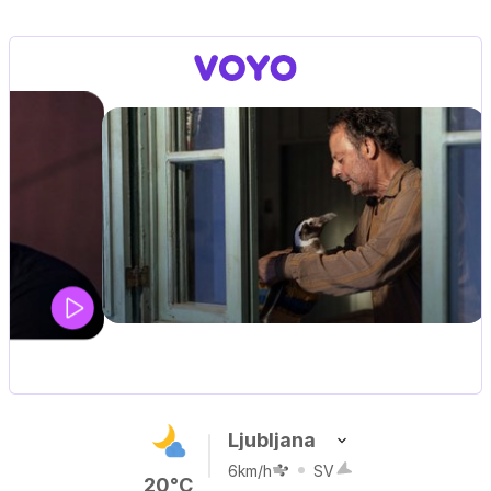
UEFA SUPERPOKAL
V živo na VOYO: sreda ob 20.30
Ljubljana
6km/h
SV
20°C