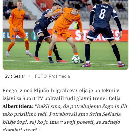
Svit Sešlar
FOTO: Profimedia
Enega izmed ključnih igralcev Celja je po tekmi v
izjavi za Šport TV pohvalil tudi glavni trener Celja
Albert Riera
:
"Rekli smo, da potrebujemo žogo in jih
tako prisilimo teči. Potrebovali smo Svita Sešlarja
bližje žogi, saj ko jo ima v svoji posesti, se začnejo
dogajati stvari."