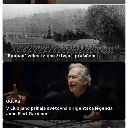
'Spopad' velesil z eno žrtvijo – prašičem
OGLAS
V Ljubljano prihaja svetovna dirigentska legenda
John Eliot Gardiner