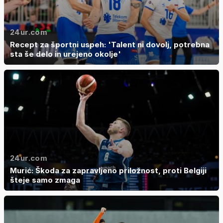
24ur.com
Recept za športni uspeh: 'Talent ni dovolj, potrebna
sta še delo in urejeno okolje'
24ur.com
Murić: Škoda za zapravljeno priložnost, proti Belgiji
šteje samo zmaga