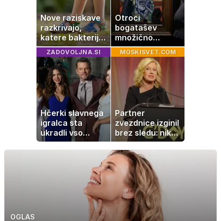
Nove raziskave
Otroci
razkrivajo,
bogatašev
katere bakterije
množično
na koži privlačijo
prodajajo
ZADOVOLJNA.SI
MOSKISVET.COM
komarje
družinske
zbirke: raje imajo
denar kot
umetnine
Hčerki slavnega
Partner
igralca sta
zvezdnice izginil
ukradli vso
brez sledu: nikoli
pozornost
ga niso našli,
nato je prišla še
ena tragedija
OGLAS