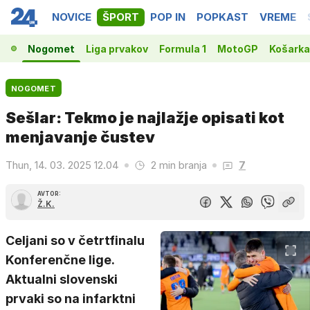
NOVICE
ŠPORT
POP IN
POPKAST
VREME
Nogomet
Liga prvakov
Formula 1
MotoGP
Košarka
NOGOMET
Sešlar: Tekmo je najlažje opisati kot
menjavanje čustev
Thun, 14. 03. 2025 12.04
2 min branja
7
AVTOR:
Ž.K.
Celjani so v četrtfinalu
Konferenčne lige.
Aktualni slovenski
prvaki so na infarktni