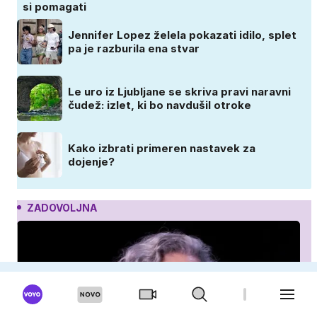
si pomagati
Jennifer Lopez želela pokazati idilo, splet
pa je razburila ena stvar
Le uro iz Ljubljane se skriva pravi naravni
čudež: izlet, ki bo navdušil otroke
Kako izbrati primeren nastavek za
dojenje?
ZADOVOLJNA