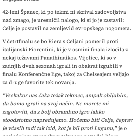
42-leni Španec, ki po tekmi ni skrival zadovoljstva
nad zmago, je uresničil nalogo, ki si jo je zastavil:
Celje je postavil na zemljevid evropskega nogometa.
V četrtfinalu se bo Riera s Celjani pomeril proti
italijanski Fiorentini, ki je v osmini finala izločila z
nekaj težavami Panathinaikos. Vijolice, ki so v
zadnjih dveh sezonah igrali in obakrat izgubili v
finalu Konferenčne lige, takoj za Chelseajem veljajo
za druge favorite tekmovanja.
"Vsekakor nas čaka težak tekmec, ampak obljubim,
da bomo igrali na svoj način. Ne morete mi
zagotoviti, da z bolj obrambno igro lahko
stoodstotno napredujemo. Hočemo biti Celje, čeprav
je včasih tudi tak izid, kot je bil proti Luganu,"
je o