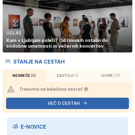
OGLAS
Kam v Ljubljani poleti? Od rimskih ostalin do
sodobne umetnosti in večernih koncertov
STANJE NA CESTAH
NESREČE
(0)
ZASTOJI
(1)
OVIRE
(17)
Trenutno ne beležimo nesreč 😎
VEČ O CESTAH
E-NOVICE