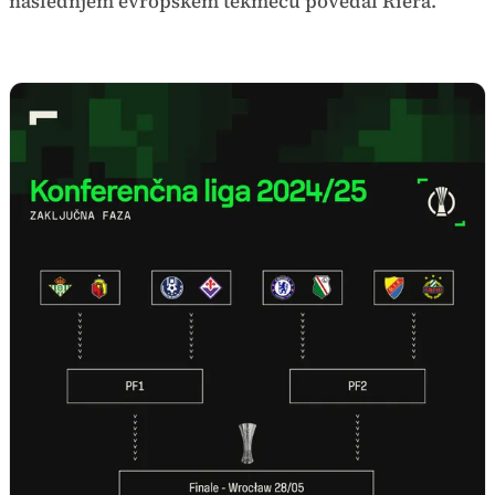
naslednjem evropskem tekmecu povedal Riera.