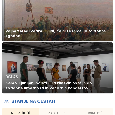
Vojna zaradi vedra: 'Tudi, če ni resnica, je to dobra
zgodba'
OGLAS
Kam v Ljubljani poleti? Od rimskih ostalin do
sodobne umetnosti in večernih koncertov
STANJE NA CESTAH
NESREČE
(1)
ZASTOJI
(1)
OVIRE
(19)