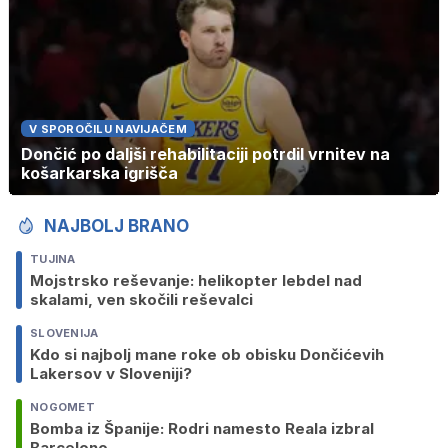
V SPOROČILU NAVIJAČEM
Dončić po daljši rehabilitaciji potrdil vrnitev na
košarkarska igrišča
NAJBOLJ BRANO
TUJINA
Mojstrsko reševanje: helikopter lebdel nad
skalami, ven skočili reševalci
SLOVENIJA
Kdo si najbolj mane roke ob obisku Dončićevih
Lakersov v Sloveniji?
NOGOMET
Bomba iz Španije: Rodri namesto Reala izbral
Barcelono