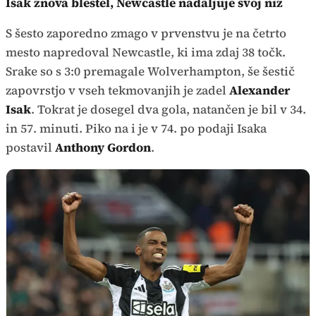
Isak znova blestel, Newcastle nadaljuje svoj niz
S šesto zaporedno zmago v prvenstvu je na četrto
mesto napredoval Newcastle, ki ima zdaj 38 točk.
Srake so s 3:0 premagale Wolverhampton, še šestič
zapovrstjo v vseh tekmovanjih je zadel
Alexander
Isak
. Tokrat je dosegel dva gola, natančen je bil v 34.
in 57. minuti. Piko na i je v 74. po podaji Isaka
postavil
Anthony Gordon
.