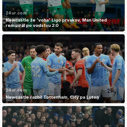
24ur.com
Newcastle že 'voha' Ligo prvakov, Man United
remiziral po vodstvu 2:0
24ur.com
Newcastle razbil Tottenham, City pa Luton