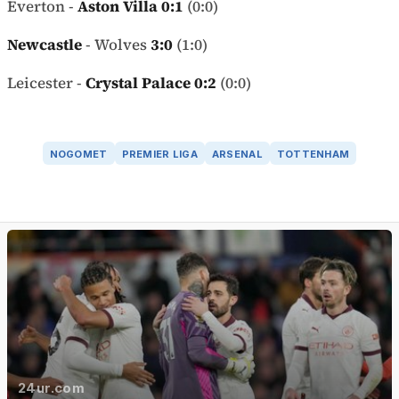
Everton -
Aston Villa 0:1
(0:0)
Newcastle
- Wolves
3:0
(1:0)
Leicester -
Crystal Palace 0:2
(0:0)
NOGOMET
PREMIER LIGA
ARSENAL
TOTTENHAM
24ur.com