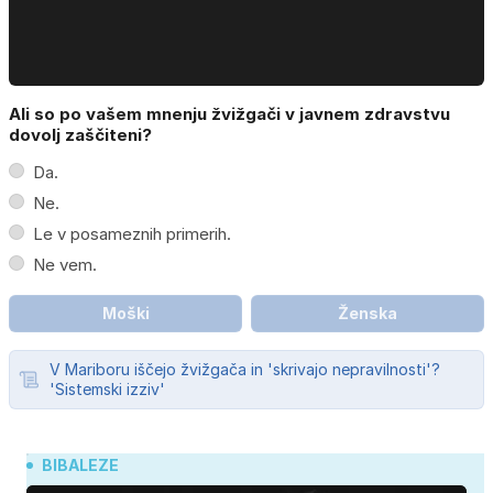
Ali so po vašem mnenju žvižgači v javnem zdravstvu
dovolj zaščiteni?
Da.
Ne.
Le v posameznih primerih.
Ne vem.
Moški
Ženska
V Mariboru iščejo žvižgača in 'skrivajo nepravilnosti'?
'Sistemski izziv'
BIBALEZE