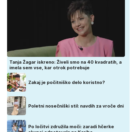
Tanja Žagar iskreno: Živeli smo na 40 kvadratih, a
imela sem vse, kar otrok potrebuje
Zakaj je počitniško delo koristno?
Poletni nosečniški stil: navdih za vroče dni
Po ločitvi združila moči: zaradi hčerke