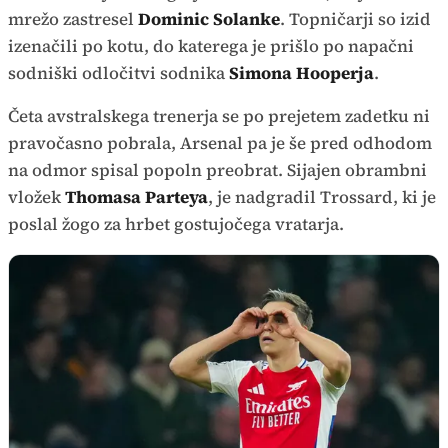
mrežo zastresel
Dominic Solanke
. Topničarji so izid
izenačili po kotu, do katerega je prišlo po napačni
sodniški odločitvi sodnika
Simona Hooperja
.
Četa avstralskega trenerja se po prejetem zadetku ni
pravočasno pobrala, Arsenal pa je še pred odhodom
na odmor spisal popoln preobrat. Sijajen obrambni
vložek
Thomasa Parteya
, je nadgradil Trossard, ki je
poslal žogo za hrbet gostujočega vratarja.