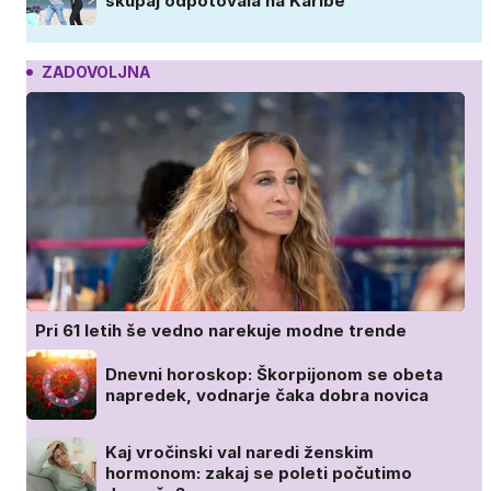
skupaj odpotovala na Karibe
ZADOVOLJNA
Pri 61 letih še vedno narekuje modne trende
Dnevni horoskop: Škorpijonom se obeta
napredek, vodnarje čaka dobra novica
Kaj vročinski val naredi ženskim
hormonom: zakaj se poleti počutimo