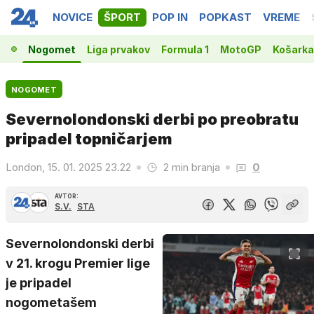
NOVICE
ŠPORT
POP IN
POPKAST
VREME
Nogomet
Liga prvakov
Formula 1
MotoGP
Košarka
NOGOMET
Severnolondonski derbi po preobratu
pripadel topničarjem
London, 15. 01. 2025 23.22
2 min branja
0
AVTOR:
S.V.
STA
Severnolondonski derbi
v 21. krogu Premier lige
je pripadel
nogometašem