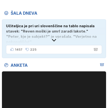
ŠALA DNEVA
Učiteljica je pri uri slovenščine na tablo napisala
stavek: "Reven moški je umrl zaradi lakote."
"Peter, kje je subjekt?" je vprašala. "Verjetno na
pokopališču!"
1457
225
ANKETA