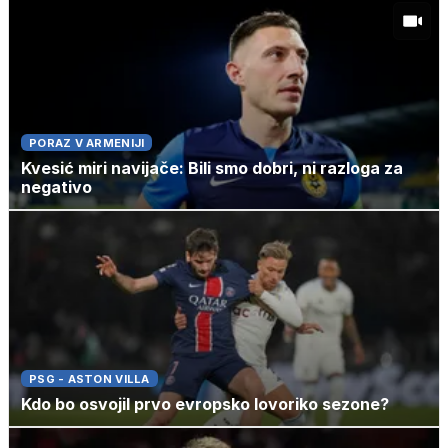
PORAZ V ARMENIJI
Kvesić miri navijače: Bili smo dobri, ni razloga za
negativo
PSG - ASTON VILLA
Kdo bo osvojil prvo evropsko lovoriko sezone?