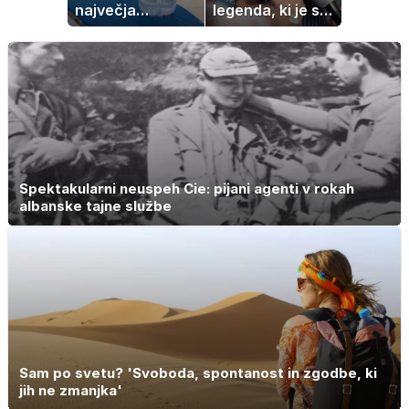
največja
legenda, ki je s
napaka, ki jo
svojimi pesmimi
ljudje delajo med
zaznamovala
vročino
Italijo
Spektakularni neuspeh Cie: pijani agenti v rokah
albanske tajne službe
Sam po svetu? 'Svoboda, spontanost in zgodbe, ki
jih ne zmanjka'