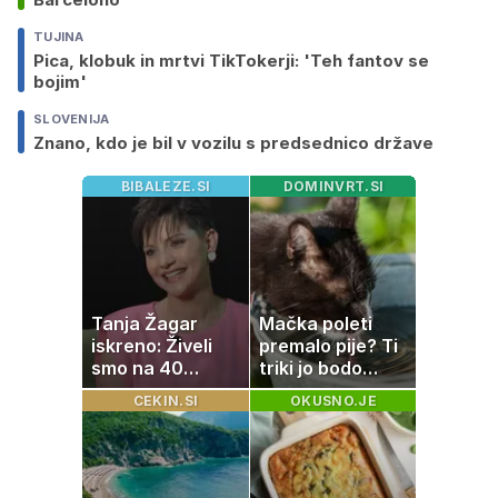
TUJINA
Pica, klobuk in mrtvi TikTokerji: 'Teh fantov se
bojim'
SLOVENIJA
Znano, kdo je bil v vozilu s predsednico države
BIBALEZE.SI
DOMINVRT.SI
Tanja Žagar
Mačka poleti
iskreno: Živeli
premalo pije? Ti
smo na 40
triki jo bodo
kvadratih, a
spodbudili, da
CEKIN.SI
OKUSNO.JE
imela sem vse,
zaužije več vode
kar otrok
potrebuje