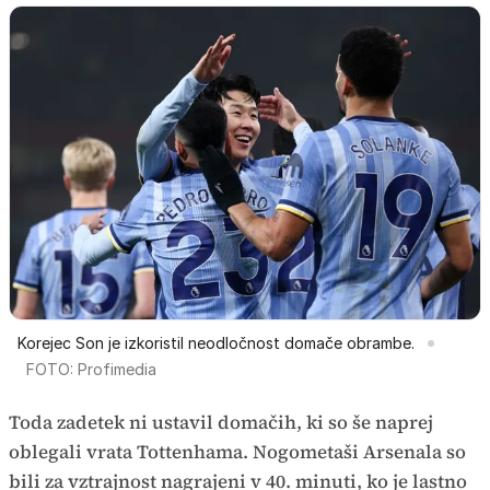
Korejec Son je izkoristil neodločnost domače obrambe.
FOTO: Profimedia
Toda zadetek ni ustavil domačih, ki so še naprej
oblegali vrata Tottenhama. Nogometaši Arsenala so
bili za vztrajnost nagrajeni v 40. minuti, ko je lastno