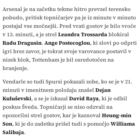
Arsenal je na začetku tekme hitro prevzel terensko
pobudo, pritisk topničarjev pa je iz minute v minuto
postajal vse močnejši. Pred vrati gostov je bilo vroče
v 13. minuti, a je strel
Leandra Trossarda
blokiral
Radu Dragusin
.
Ange Postecoglou
, ki slovi po odprti
igri brez zavor, je tokrat svoje varovance postavil v
nizek blok, Tottenham je bil osredotočen na
branjenje.
Vendarle so tudi Spursi pokazali zobe, ko se je v 21.
minuti v imenitnem položaju znašel
Dejan
Kuluševski
, a se je izkazal
David Raya
, ki je odbil
poskus Šveda. Topničarji se niso odzvali na
opozorilni strel gostov, kar je kaznoval
Heung-min
Son
, ki je do zadetka prišel tudi s pomočjo
Williama
Salibaja
.