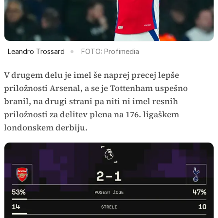
Leandro Trossard
FOTO: Profimedia
V drugem delu je imel še naprej precej lepše
priložnosti Arsenal, a se je Tottenham uspešno
branil, na drugi strani pa niti ni imel resnih
priložnosti za delitev plena na 176. ligaškem
londonskem derbiju.