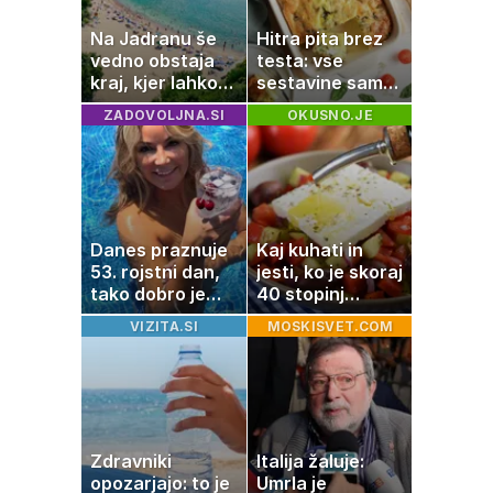
Na Jadranu še
Hitra pita brez
vedno obstaja
testa: vse
kraj, kjer lahko
sestavine samo
dopustujete
zmešate in
ZADOVOLJNA.SI
OKUSNO.JE
poceni:
pečica opravi
nastanitev že od
ostalo
10 evrov, kosilo
za pet evrov
Danes praznuje
Kaj kuhati in
53. rojstni dan,
jesti, ko je skoraj
tako dobro je
40 stopinj
videti znana
Celzija: 5 kosil
VIZITA.SI
MOSKISVET.COM
Slovenka
brez prižiganja
pečice
Zdravniki
Italija žaluje:
opozarjajo: to je
Umrla je