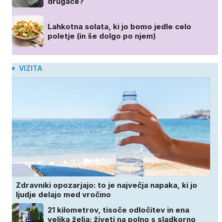
drugače?
Lahkotna solata, ki jo bomo jedle celo
poletje (in še dolgo po njem)
VIZITA
Zdravniki opozarjajo: to je največja napaka, ki jo
ljudje delajo med vročino
21 kilometrov, tisoče odločitev in ena
velika želja: živeti na polno s sladkorno