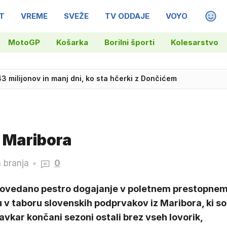
T
VREME
SVEŽE
TV ODDAJE
VOYO
MAGA
MotoGP
Košarka
Borilni športi
Kolesarstvo
3 milijonov in manj dni, ko sta hčerki z Dončićem
 Maribora
 branja
0
ovedano pestro dogajanje v poletnem prestopne
 v taboru slovenskih podprvakov iz Maribora, ki so
avkar končani sezoni ostali brez vseh lovorik,