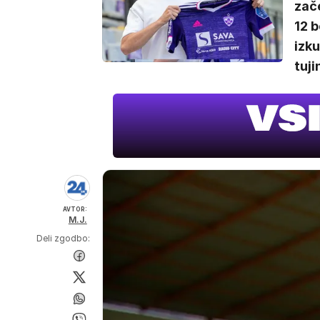
zače
12 b
izk
tuji
AVTOR:
M.J.
Deli zgodbo: