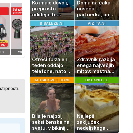
Ko imajo dovolj,
Doma ga čaka
preprosto
noseča
odidejo: to
partnerka, on pa
znamenje
dopustuje z
BIBALEZE.SI
VIZITA.SI
najpogosteje da
drugo
odpoved
Otroci tu za en
Zdravnik razbija
teden oddajo
enega največjih
telefone, nato pa
mitov: mastna
se zgodi nekaj
jetra ne
MOSKISVET.COM
OKUSNO.JE
nepričakovanega
nastanejo
strpnosti.
zaradi slanine,
temveč zaradi
živila, ki ga
imamo vsi radi
Bila je najbolj
Najlepši
seksi ženska na
zaključek
svetu, v bikiniju
nedeljskega