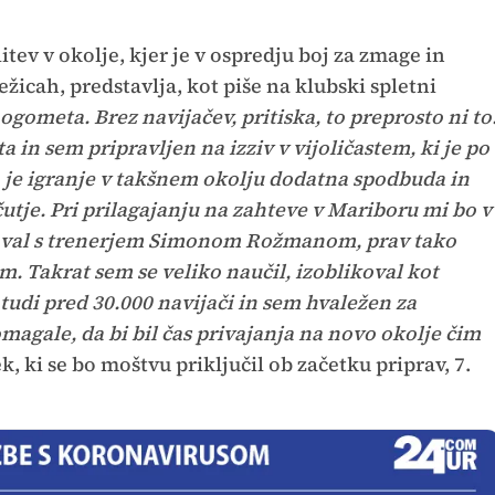
elitev v okolje, kjer je v ospredju boj za zmage in
ežicah, predstavlja, kot piše na klubski spletni
nogometa. Brez navijačev, pritiska, to preprosto ni to
 in sem pripravljen na izziv v vijoličastem, ki je po
 pa je igranje v takšnem okolju dodatna spodbuda in
tje. Pri prilagajanju na zahteve v Mariboru mi bo v
oval s trenerjem Simonom Rožmanom, prav tako
 Takrat sem se veliko naučil, izoblikoval kot
 tudi pred 30.000 navijači in sem hvaležen za
magale, da bi bil čas privajanja na novo okolje čim
ek, ki se bo moštvu priključil ob začetku priprav, 7.