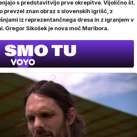
njajo s predstavitvijo prve okrepitve. Vijolično št.
o prevzel znan obraz s slovenskih igrišč, z
ušnjami iz reprezentančnega dresa in z igranjem v
ni. Gregor Sikošek je nova moč Maribora.
Film meseca /
pustolovski