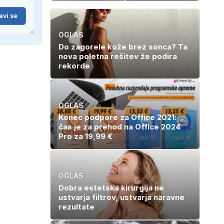
znova navdušila
kosila: 8 sladic
brez peke, ki se
avi se
jih vsi veselijo
OGLAS
Do zagorele kože brez sonca? Ta
nova poletna rešitev že podira
rekorde
OGLAS
Konec podpore za Office 2021:
čas je za prehod na Office 2024
Pro za 19,99 €
OGLAS
Dobra estetska kirurgija ne
ustvarja filtrov, ustvarja naravne
rezultate