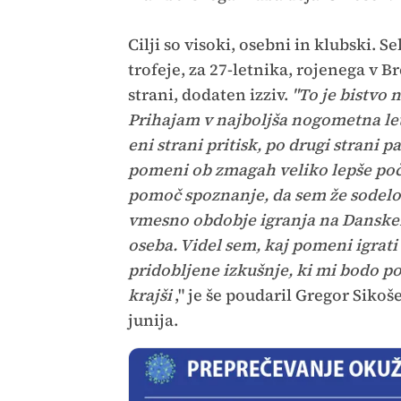
Cilji so visoki, osebni in klubski. S
trofeje, za 27-letnika, rojenega v Br
strani, dodaten izziv.
"To je bistvo 
Prihajam v najboljša nogometna leta
eni strani pritisk, po drugi strani
pomeni ob zmagah veliko lepše poču
pomoč spoznanje, da sem že sodel
vmesno obdobje igranja na Danskem.
oseba. Videl sem, kaj pomeni igrati
pridobljene izkušnje, ki mi bodo po
krajši
," je še poudaril Gregor Sikoš
junija.