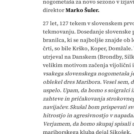
nogometaša za novo sezono v izjavi
direktor
Marko Šuler.
27 let, 127 tekem v slovenskem pr
tekmovanju. Dosedanje slovenske 
branilca, ki se najboljše znajde ob l
črti, so bile Krško, Koper, Domžale.
utrjeval na Danskem (Brondby, Silk
velikim motivom začenja vijolični i
vsakega slovenskega nogometaša je,
oblekel dres Maribora. Vesel sem, d
uspelo. Upam, da bomo s soigralci i
zahteve in pričakovanja strokovneg
navijačev. Skušal bom prispevati svo
hitrostjo in agresivnostjo v napad
Verjamem, da bomo skupaj spisali 
mariborskega kluba dejal Sikošek.