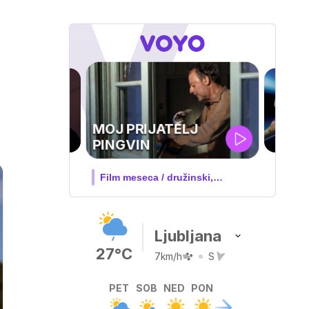
UEFA
SUPERPOKAL
 družinski,
V živo na VOYO: sreda ob 20.30
Ljubljana
27°C
7km/h
S
PET
SOB
NED
PON