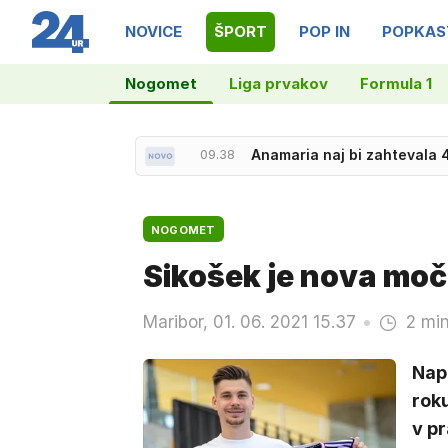
NOVICE
ŠPORT
POP IN
POPKAS
Nogomet
Liga prvakov
Formula 1
09.38
Anamaria naj bi zahtevala 4
NOGOMET
Sikošek je nova moč
Maribor, 01. 06. 2021 15.37
2 min
Nap
roku
v pr