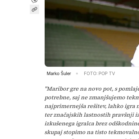
Marko Šuler
FOTO: POP TV
"Maribor gre na novo pot, s pomlaj
potrebne, saj ne zmanjšujemo tekm
najprimernejša rešitev, lahko igra 
ter značajskih lastnostih pravšnji i
izkušenega igralca brez odškodnine
skupaj stopimo na tisto tekmovalno