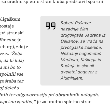
 za uradno spletno stran kluba predstavil športni
voligaškem
Robert Pušaver,
postaje
nazadnje član
evi stranski
drugoligaša Jadrana iz
 Vmes se je
Dekanov, se vrača na
eborg), zdaj z
prvoligaške zelenice.
zziv.
"Želja
Nekdanji nogometaš
 da bi kdaj
Maribora, Krškega in
Rudarja je sklenil
a mi bo to
dveletni dogovor z
zpolnili vse
Aluminijem.
a štaba ter
j delež s
alnih ter odgovornostjo pri obrambnih nalogah.
uspešno zgodbo,
" je za uradno spletno stran