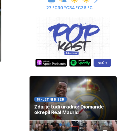
27 °C
30 °C
34 °C
36 °C
19-LETNI BISER
Zdaj je tudi uradno: Diomande
okrepil Real Madrid