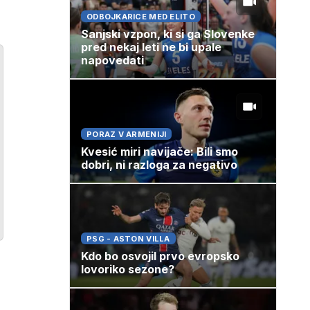
ODBOJKARICE MED ELITO
Sanjski vzpon, ki si ga Slovenke
pred nekaj leti ne bi upale
napovedati
PORAZ V ARMENIJI
Kvesić miri navijače: Bili smo
dobri, ni razloga za negativo
PSG - ASTON VILLA
Kdo bo osvojil prvo evropsko
lovoriko sezone?