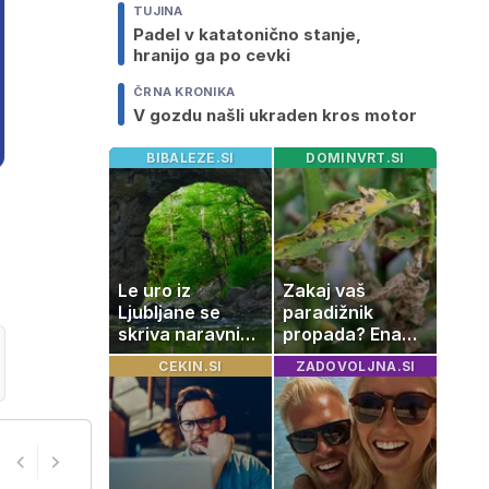
TUJINA
Padel v katatonično stanje,
hranijo ga po cevki
ČRNA KRONIKA
V gozdu našli ukraden kros motor
BIBALEZE.SI
DOMINVRT.SI
Le uro iz
Zakaj vaš
Ljubljane se
paradižnik
skriva naravni
propada? Ena
čudež, ki je kot
napaka lahko
CEKIN.SI
ZADOVOLJNA.SI
ustvarjen za
uniči rastline –
družinski izlet
tako jih rešite