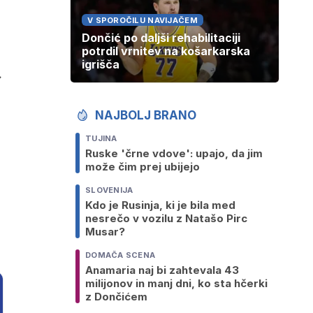
V SPOROČILU NAVIJAČEM
Dončić po daljši rehabilitaciji
potrdil vrnitev na košarkarska
igrišča
.
NAJBOLJ BRANO
TUJINA
Ruske 'črne vdove': upajo, da jim
može čim prej ubijejo
SLOVENIJA
Kdo je Rusinja, ki je bila med
nesrečo v vozilu z Natašo Pirc
Musar?
DOMAČA SCENA
Anamaria naj bi zahtevala 43
milijonov in manj dni, ko sta hčerki
z Dončićem