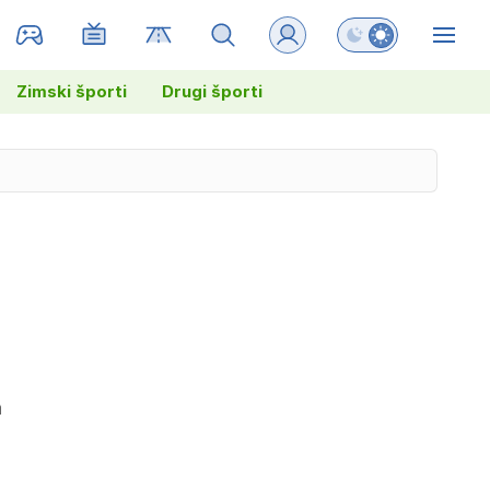
Preklopi barvni na
ZIN
Zimski športi
Drugi športi
m