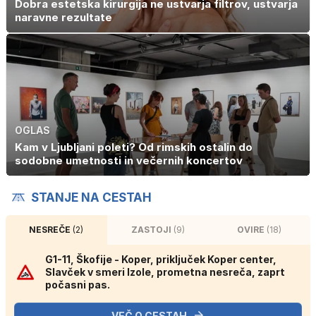
Dobra estetska kirurgija ne ustvarja filtrov, ustvarja
naravne rezultate
OGLAS
Kam v Ljubljani poleti? Od rimskih ostalin do
sodobne umetnosti in večernih koncertov
STANJE NA CESTAH
NESREČE
(2)
ZASTOJI
(9)
OVIRE
(18)
G1-11, Škofije - Koper, priključek Koper center,
Slavček v smeri Izole, prometna nesreča, zaprt
počasni pas.
VEČ O CESTAH