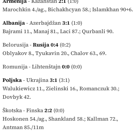
Armenija
- Kazahstan
2:1
(1:0)
Marochkin 4./ag., Bichakhcyan 58.; Islamkhan 90+6.
Albanija
- Azerbajdžan
3:1
(1:0)
Bajrami 11., Manaj 81., Laci 87.; Qurbanli 90.
Belorusija -
Rusija 0:4
(0:2)
Oblyakov 8., Tyukavin 20., Chalov 63., 69.
Romunija - Lihtenštajn
0:0
(0:0)
Poljska
- Ukrajina
3:1
(3:1)
Walukiewicz 11., Zielinski 16., Romanczuk 30.;
Dovbyk 42.
Škotska - Finska
2:2
(0:0)
Hoskonen 54./ag., Shankland 58.; Kallman 72.,
Antman 85./11m