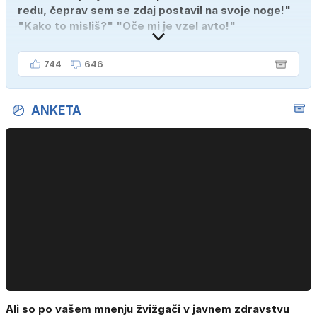
redu, čeprav sem se zdaj postavil na svoje noge!"
"Kako to misliš?" "Oče mi je vzel avto!"
744
646
ANKETA
Ali so po vašem mnenju žvižgači v javnem zdravstvu