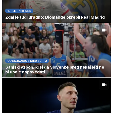
19-LETNI BISER
Zdaj je tudi uradno: Diomande okrepil Real Madrid
ODBOJKARICE MED ELITO
Sanjski vzpon, ki si ga Slovenke pred nekaj leti ne
bi upale napovedati