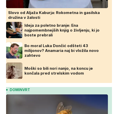
Slovo od Aljaža Kaburja: Rokometna in gasilska
družina v žalosti
Ideja za poletno branje: Ena
najpomembnejših knjig o življenju, ki jo
boste prebrali
Bo moral Luka Dončić odšteti 43
milijonov? Anamaria naj bi vložila novo
zahtevo
Moški so bili nori nanjo, na koncu je
končala pred strelskim vodom
DOMINVRT