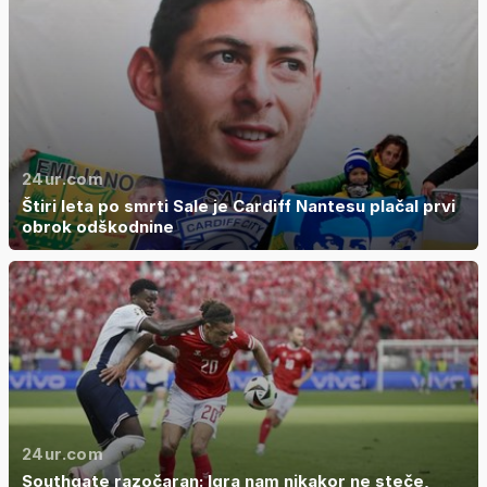
24ur.com
Štiri leta po smrti Sale je Cardiff Nantesu plačal prvi
obrok odškodnine
24ur.com
Southgate razočaran: Igra nam nikakor ne steče,