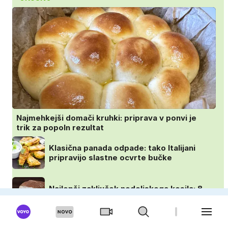
Najmehkejši domači kruhki: priprava v ponvi je
trik za popoln rezultat
Klasična panada odpade: tako Italijani
pripravijo slastne ocvrte bučke
Najlepši zaključek nedeljskega kosila: 8
sladic brez peke, ki se jih vsi veselijo