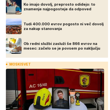
Ko imajo dovolj, preprosto odidejo: to
znamenje najpogosteje da odpoved
Tudi 400.000 evrov pogosto ni več dovolj
za nakup stanovanja
Ob redni službi zasluži še 866 evrov na
mesec: začelo se je povsem po naključju
MOSKISVET