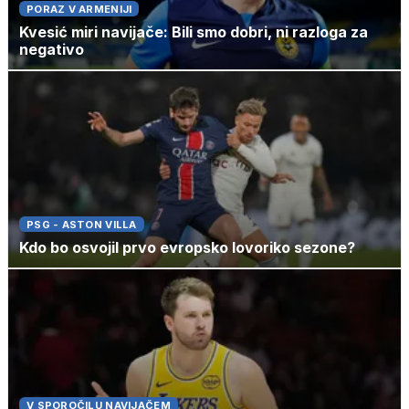
PORAZ V ARMENIJI
Kvesić miri navijače: Bili smo dobri, ni razloga za
negativo
PSG - ASTON VILLA
Kdo bo osvojil prvo evropsko lovoriko sezone?
V SPOROČILU NAVIJAČEM