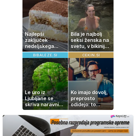
tako jih rešite
odgovor
Najlepši
Bila je najbolj
zaključek
seksi ženska na
nedeljskega
svetu, v bikiniju
kosila: 8 sladic
znova navdušila
BIBALEZE.SI
CEKIN.SI
brez peke, ki se
jih vsi veselijo
Le uro iz
Ko imajo dovolj,
Ljubljane se
preprosto
skriva naravni
odidejo: to
čudež, ki je kot
znamenje
ustvarjen za
najpogosteje da
družinski izlet
odpoved