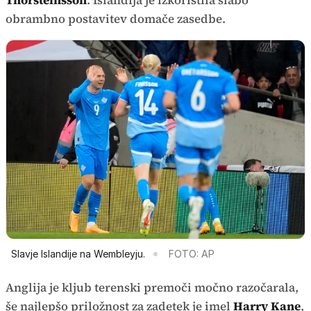
Thorsteinsson
. Islandija je izkoristila slabo
obrambno postavitev domače zasedbe.
Slavje Islandije na Wembleyju.
FOTO: AP
Anglija je kljub terenski premoči močno razočarala,
še najlepšo priložnost za zadetek je imel
Harry Kane
,