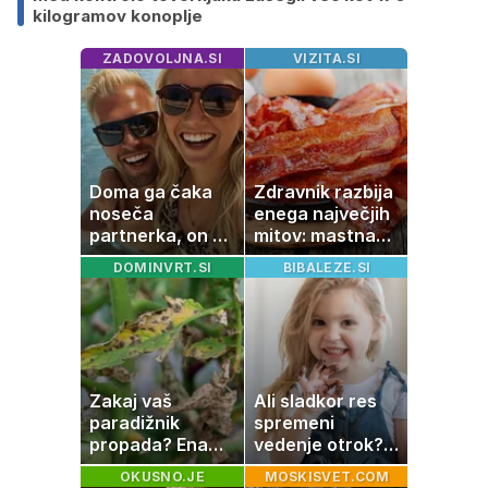
kilogramov konoplje
ZADOVOLJNA.SI
VIZITA.SI
Doma ga čaka
Zdravnik razbija
noseča
enega največjih
partnerka, on pa
mitov: mastna
dopustuje z
jetra ne
DOMINVRT.SI
BIBALEZE.SI
drugo
nastanejo zaradi
slanine, temveč
zaradi živila, ki
ga imamo vsi
radi
Zakaj vaš
Ali sladkor res
paradižnik
spremeni
propada? Ena
vedenje otrok?
napaka lahko
Znanost ponuja
OKUSNO.JE
MOSKISVET.COM
uniči rastline –
presenetljiv