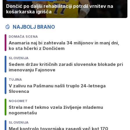
Dončić po daljši rehabilitaciji potrdil vrnitev na
košarkarska igrišča
NAJBOLJ BRANO
DOMAČA SCENA
Anamaria naj bi zahtevala 34 milijonov in manj dni,
ko sta hčerki z Dončićem
SLOVENIJA
Sedem držav kritičnih zaradi slovenske blokade pri
imenovanju Fajonove
TUJINA
V zalivu na Pašmanu našli truplo 24-letnega
Slovenca
NOGOMET
Strela med tekmo vzela življenje mlademu
nogometašu
SLOVENIJA
Med kontrolo tovornjaka zasegli več kot 170