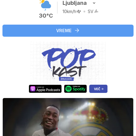
Ljubljana
10km/h
SV
30°C
VREME