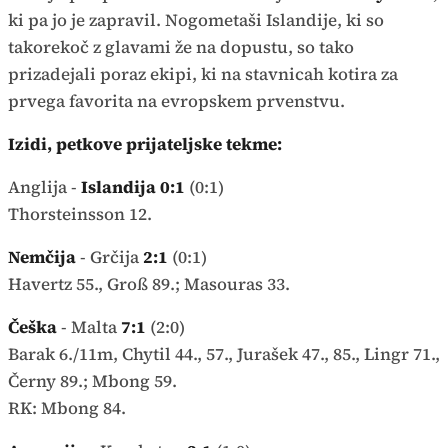
ki pa jo je zapravil. Nogometaši Islandije, ki so
takorekoč z glavami že na dopustu, so tako
prizadejali poraz ekipi, ki na stavnicah kotira za
prvega favorita na evropskem prvenstvu.
Izidi, petkove prijateljske tekme:
Anglija -
Islandija 0:1
(0:1)
Thorsteinsson 12.
Nemčija
- Grčija
2:1
(0:1)
Havertz 55., Groß 89.; Masouras 33.
Češka
- Malta
7:1
(2:0)
Barak 6./11m, Chytil 44., 57., Jurašek 47., 85., Lingr 71.,
Černy 89.; Mbong 59.
RK: Mbong 84.