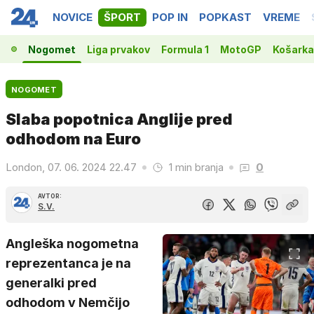
NOVICE
ŠPORT
POP IN
POPKAST
VREME
Nogomet
Liga prvakov
Formula 1
MotoGP
Košarka
NOGOMET
Slaba popotnica Anglije pred
odhodom na Euro
London, 07. 06. 2024 22.47
1 min branja
0
AVTOR:
S.V.
Angleška nogometna
reprezentanca je na
generalki pred
odhodom v Nemčijo