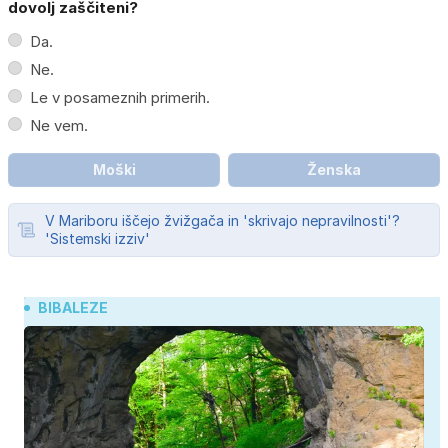
dovolj zaščiteni?
Da.
Ne.
Le v posameznih primerih.
Ne vem.
Moški
Ženska
V Mariboru iščejo žvižgača in 'skrivajo nepravilnosti'?
'Sistemski izziv'
BIBALEZE