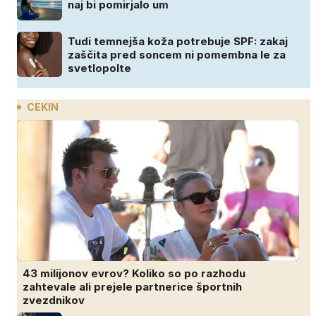
naj bi pomirjalo um
Tudi temnejša koža potrebuje SPF: zakaj
zaščita pred soncem ni pomembna le za
svetlopolte
CEKIN
43 milijonov evrov? Koliko so po razhodu
zahtevale ali prejele partnerice športnih
zvezdnikov