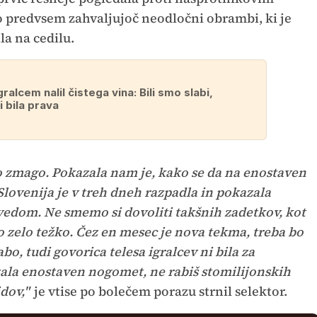
 to predvsem zahvaljujoč neodločni obrambi, ki je
la na cedilu.
ralcem nalil čistega vina: Bili smo slabi,
i bila prava
no zmago. Pokazala nam je, kako se da na enostaven
Slovenija je v treh dneh razpadla in pokazala
vedom. Ne smemo si dovoliti takšnih zadetkov, kot
lo zelo težko. Čez en mesec je nova tekma, treba bo
abo, tudi govorica telesa igralcev ni bila za
zala enostaven nogomet, ne rabiš stomilijonskih
dov,"
je vtise po bolečem porazu strnil selektor.