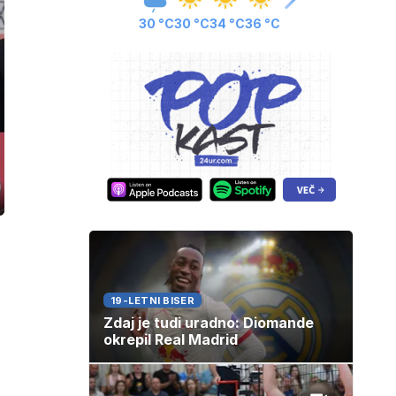
30 °C
30 °C
34 °C
36 °C
ozaslonski
in
19-LETNI BISER
Zdaj je tudi uradno: Diomande
okrepil Real Madrid