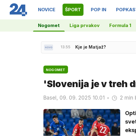
NOVICE
ŠPORT
POP IN
POPKAS
Nogomet
Liga prvakov
Formula 1
13.55
Kje je Matjaž?
NOGOMET
'Slovenija je v treh
Basel, 09. 09. 2025 10.01
2 min 
Opti
svet
eksp