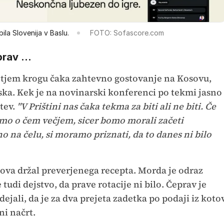
bila Slovenija v Baslu.
FOTO: Sofascore.com
rav ...
retjem krogu čaka zahtevno gostovanje na Kosovu,
ska. Kek je na novinarski konferenci po tekmi jasno
tev.
"V Prištini nas čaka tekma za biti ali ne biti. Če
mo o čem večjem, sicer bomo morali začeti
no na čelu, si moramo priznati, da to danes ni bilo
nova držal preverjenega recepta. Morda je odraz
tudi dejstvo, da prave rotacije ni bilo. Čeprav je
ejali, da je za dva prejeta zadetka po podaji iz koto
ni načrt.