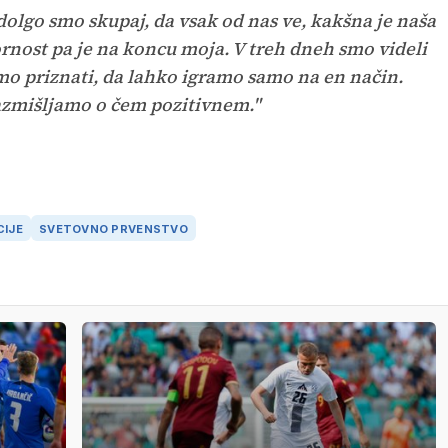
olgo smo skupaj, da vsak od nas ve, kakšna je naša
rnost pa je na koncu moja. V treh dneh smo videli
emo priznati, da lahko igramo samo na en način.
azmišljamo o čem pozitivnem."
CIJE
SVETOVNO PRVENSTVO