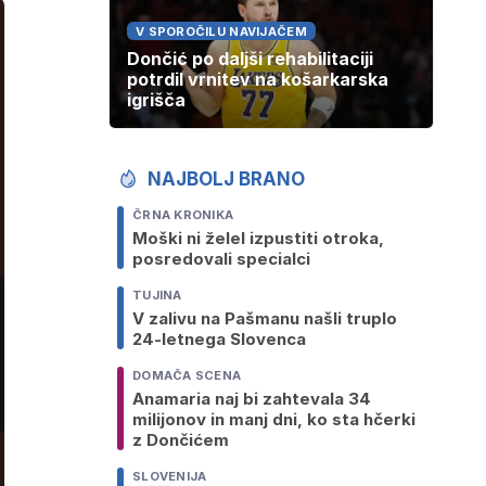
V SPOROČILU NAVIJAČEM
Dončić po daljši rehabilitaciji
potrdil vrnitev na košarkarska
igrišča
NAJBOLJ BRANO
ČRNA KRONIKA
Moški ni želel izpustiti otroka,
posredovali specialci
TUJINA
V zalivu na Pašmanu našli truplo
24-letnega Slovenca
DOMAČA SCENA
Anamaria naj bi zahtevala 34
milijonov in manj dni, ko sta hčerki
z Dončićem
SLOVENIJA