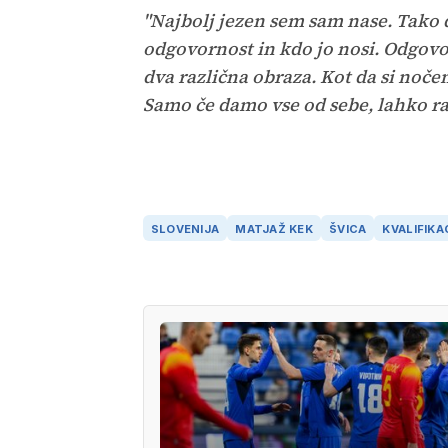
"Najbolj jezen sem sam nase. Tako d
odgovornost in kdo jo nosi. Odgovo
dva različna obraza. Kot da si noč
Samo če damo vse od sebe, lahko r
SLOVENIJA
MATJAŽ KEK
ŠVICA
KVALIFIKA