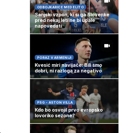
ODBOJKARICE MED ELITO
Sanjski vzpon, ki si ga Slovenke
pred nekaj leti ne bi upale
napovedati
PORAZ V ARMENIJI
Kvesić miri navijače: Bili smo
dobri, ni razloga za negativo
PSG - ASTON VILLA
Kdo bo osvojil prvo evropsko
lovoriko sezone?