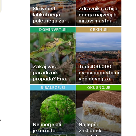
Skrivnost
Zdravnik razbija
lahkotnega
enega največjih
poletnega žara,
mitov: mastna
po katerem ne
jetra ne
DOMINVRT.SI
CEKIN.SI
boste
nastanejo
potrebovali
zaradi slanine,
popoldanskega
temveč zaradi
spanca
živila, ki ga
imamo vsi radi
Zakaj vaš
Tudi 400.000
paradižnik
evrov pogosto ni
propada? Ena
več dovolj za
napaka lahko
nakup
BIBALEZE.SI
OKUSNO.JE
uniči rastline –
stanovanja
tako jih rešite
v
Ne morje ali
Najlepši
jezero: ta
zaključek