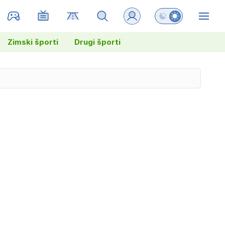
Preklopi barvni na
ZIN
Zimski športi
Drugi športi