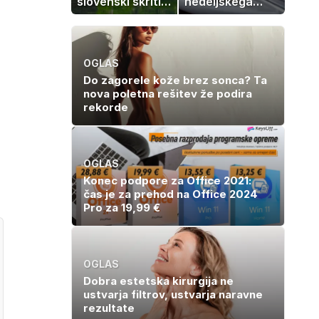
slovenski skriti
nedeljskega
raj je kot
kosila: 8 sladic
ustvarjen za
brez peke, ki se
družinski izlet
jih vsi veselijo
OGLAS
Do zagorele kože brez sonca? Ta
nova poletna rešitev že podira
rekorde
OGLAS
Konec podpore za Office 2021:
čas je za prehod na Office 2024
Pro za 19,99 €
OGLAS
Dobra estetska kirurgija ne
ustvarja filtrov, ustvarja naravne
rezultate