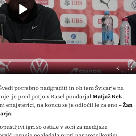
Predvajaj
Cel
nač
Švedi potrebno nadgraditi in ob tem Švicarje na
nje, je pred potjo v Basel poudarjal
Matjaž Kek
.
enajsterici, na koncu se je odločil le za eno –
Žan
arja
.
ustljivi igri so ostale v sobi za medijske
 prvič resneje pogledala proti nasprotnikovim