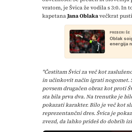
vratom, je Švica že vodila s 3:0. In
kapetana
Jana Oblaka
večkrat pusti
PREBERI ŠE
Oblak soig
energija n
"Čestitam Švici za več kot zasluže
in učinkovit način igrati nogomet. 
povsem drugačen obraz kot proti Š
sta bila prva dva. Na trenutke je bi
pokazati karakter. Bilo je več kot sl
reprezentančni dres. Švica je poka
zvezd, da lahko prideš do dobrih izi