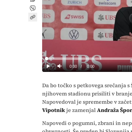
Loaded
:
0%
Current
0:00
/
Duration
0:00
Predvajaj
Tiho
Time
Da bo točko s petkovega srečanja s 
njihovem stadionu prisiliti v branje
Napovedoval je spremembe v začetni 
Vipotnik
je zamenjal
Andraža Špor
Napovedi o pogumni, zbrani in nepop
obveznosti. Še preden bi Slovenija