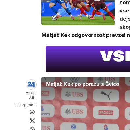
nemo
vse 
dejs
skop
Matjaž Kek odgovornost prevzel n
Matjaž Kek po porazu s Švico
AVTOR:
J.B.
Deli zgodbo: