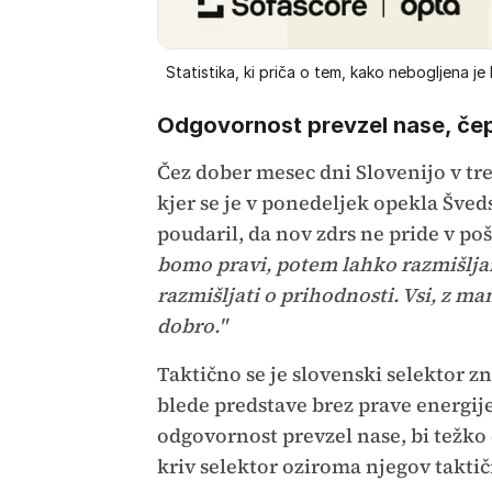
Statistika, ki priča o tem, kako nebogljena je 
Odgovornost prevzel nase, čep
Čez dober mesec dni Slovenijo v t
kjer se je v ponedeljek opekla Šved
poudaril, da nov zdrs ne pride v poš
bomo pravi, potem lahko razmišlja
razmišljati o prihodnosti. Vsi, z ma
dobro."
Taktično se je slovenski selektor z
blede predstave brez prave energije 
odgovornost prevzel nase, bi težko d
kriv selektor oziroma njegov taktič