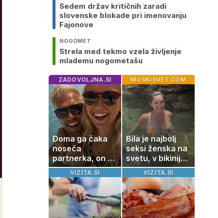
Sedem držav kritičnih zaradi
slovenske blokade pri imenovanju
Fajonove
NOGOMET
Strela med tekmo vzela življenje
mlademu nogometašu
ZADOVOLJNA.SI
MOSKISVET.COM
Doma ga čaka
Bila je najbolj
noseča
seksi ženska na
partnerka, on pa
svetu, v bikiniju
dopustuje z
znova navdušila
VIZITA.SI
VIZITA.SI
drugo