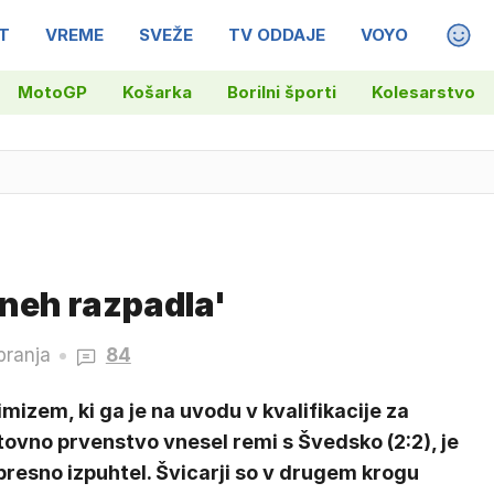
T
VREME
SVEŽE
TV ODDAJE
VOYO
MAGA
MotoGP
Košarka
Borilni športi
Kolesarstvo
 dneh razpadla'
branja
84
mizem, ki ga je na uvodu v kvalifikacije za
ovno prvenstvo vnesel remi s Švedsko (2:2), je
resno izpuhtel. Švicarji so v drugem krogu