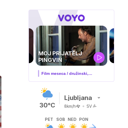
UEFA
SUPERPOKAL
V živo na VOYO: sreda ob 20.30
Ljubljana
30°C
8km/h
SV
PET
SOB
NED
PON