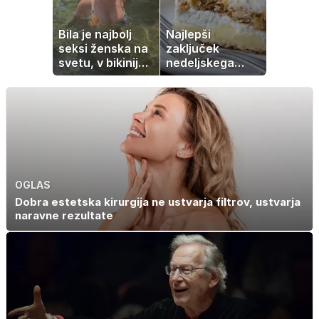
radi
Bila je najbolj
Najlepši
seksi ženska na
zaključek
svetu, v bikiniju
nedeljskega
znova navdušila
kosila: 8 sladic
brez peke, ki se
jih vsi veselijo
OGLAS
Dobra estetska kirurgija ne ustvarja filtrov, ustvarja
naravne rezultate