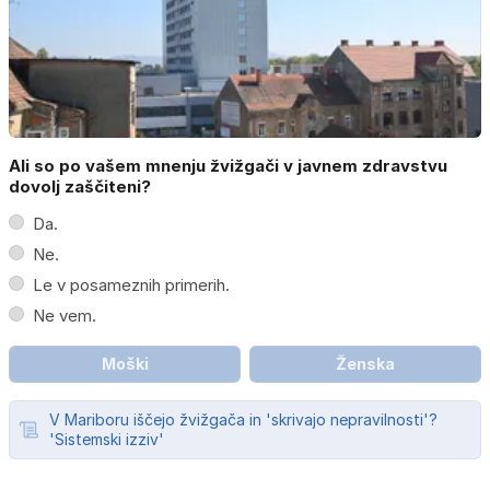
Ali so po vašem mnenju žvižgači v javnem zdravstvu
dovolj zaščiteni?
Da.
Ne.
Le v posameznih primerih.
Ne vem.
Moški
Ženska
V Mariboru iščejo žvižgača in 'skrivajo nepravilnosti'?
'Sistemski izziv'