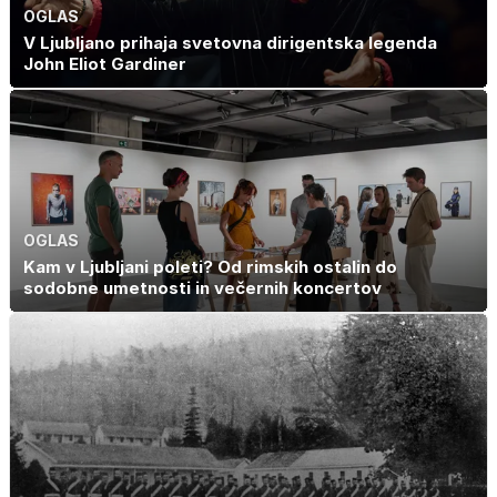
OGLAS
V Ljubljano prihaja svetovna dirigentska legenda
John Eliot Gardiner
OGLAS
Kam v Ljubljani poleti? Od rimskih ostalin do
sodobne umetnosti in večernih koncertov