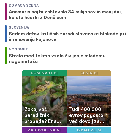
DOMAČA SCENA
Anamaria naj bi zahtevala 34 milijonov in manj dni,
ko sta hčerki z Dončićem
SLOVENIJA
Sedem držav kritičnih zaradi slovenske blokade pri
imenovanju Fajonove
NOGOMET
Strela med tekmo vzela življenje mlademu
nogometašu
DOMINVRT.SI
CEKIN.SI
Zakaj vaš
Tudi 400.000
paradižnik
evrov pogosto ni
propada? Ena
več dovolj za
napaka lahko
nakup
ZADOVOLJNA.SI
BIBALEZE.SI
uniči rastline –
stanovanja