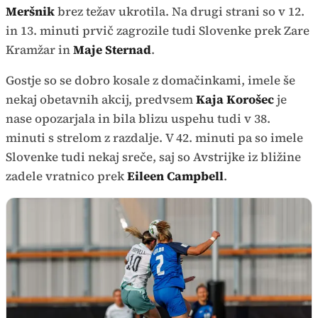
Meršnik
brez težav ukrotila. Na drugi strani so v 12.
in 13. minuti prvič zagrozile tudi Slovenke prek Zare
Kramžar in
Maje Sternad
.
Gostje so se dobro kosale z domačinkami, imele še
nekaj obetavnih akcij, predvsem
Kaja Korošec
je
nase opozarjala in bila blizu uspehu tudi v 38.
minuti s strelom z razdalje. V 42. minuti pa so imele
Slovenke tudi nekaj sreče, saj so Avstrijke iz bližine
zadele vratnico prek
Eileen Campbell
.