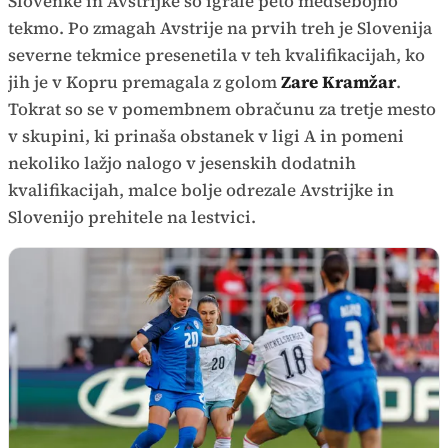
Slovenke in Avstrijke so igrale peto medsebojno
tekmo. Po zmagah Avstrije na prvih treh je Slovenija
severne tekmice presenetila v teh kvalifikacijah, ko
jih je v Kopru premagala z golom
Zare Kramžar
.
Tokrat so se v pomembnem obračunu za tretje mesto
v skupini, ki prinaša obstanek v ligi A in pomeni
nekoliko lažjo nalogo v jesenskih dodatnih
kvalifikacijah, malce bolje odrezale Avstrijke in
Slovenijo prehitele na lestvici.