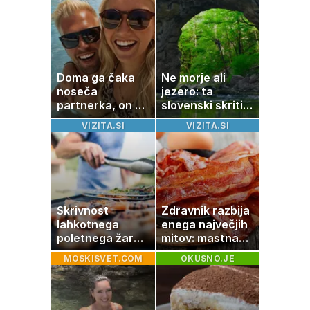
tako jih rešite
Doma ga čaka
Ne morje ali
noseča
jezero: ta
partnerka, on pa
slovenski skriti
dopustuje z
raj je kot
VIZITA.SI
VIZITA.SI
drugo
ustvarjen za
družinski izlet
Skrivnost
Zdravnik razbija
lahkotnega
enega največjih
poletnega žara,
mitov: mastna
po katerem ne
jetra ne
MOSKISVET.COM
OKUSNO.JE
boste
nastanejo zaradi
potrebovali
slanine, temveč
popoldanskega
zaradi živila, ki
spanca
ga imamo vsi