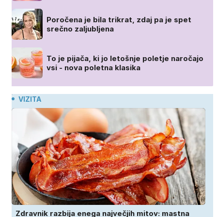
Poročena je bila trikrat, zdaj pa je spet
srečno zaljubljena
To je pijača, ki jo letošnje poletje naročajo
vsi - nova poletna klasika
VIZITA
Zdravnik razbija enega največjih mitov: mastna