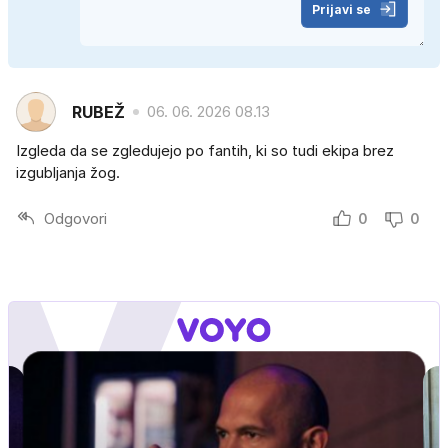
Prijavi se
RUBEŽ
06. 06. 2026 08.13
Izgleda da se zgledujejo po fantih, ki so tudi ekipa brez
izgubljanja žog.
Odgovori
0
0