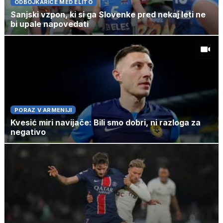
ODBOJKARICE MED ELITO
Sanjski vzpon, ki si ga Slovenke pred nekaj leti ne
bi upale napovedati
PORAZ V ARMENIJI
Kvesić miri navijače: Bili smo dobri, ni razloga za
negativo