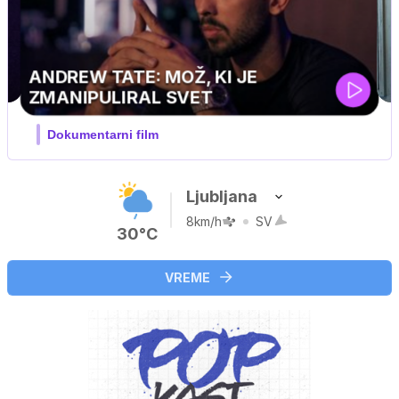
…
Ljubljana
8km/h
SV
30°C
VREME