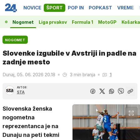
NOVICE
ŠPORT
POP IN
POPKAST
VREME
Nogomet
Liga prvakov
Formula 1
MotoGP
Košarka
NOGOMET
Slovenke izgubile v Avstriji in padle na
zadnje mesto
Dunaj, 05. 06. 2026 20.18
3 min branja
1
AVTOR:
STA
Slovenska ženska
nogometna
reprezentanca je na
Dunaju na peti tekmi