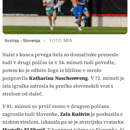
Avstrija - Slovenija
FOTO: MPA
Nalet s konca prvega dela so domačinke prenesle
tudi v drugi polčas in v 54. minuti tudi povedle,
potem ko je odbito žogo iz bližine v mrežo
pospravila
Katharina Naschenweng
. V 72. minuti je
ista igralka zatresla še prečko slovenskih vrat s
strelom od daleč.
V 81. minuti so prvič resno v drugem polčasu
zagrozile tudi Slovenke,
Zala Kuštrin
je poskusila z
nizkim strelom, izkazala pa se je avstrijska vratarka
Mariella El Sherif
. V končnici tekme so Slovenke, ki