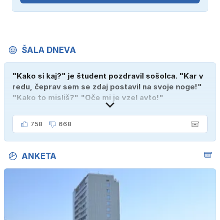
ŠALA DNEVA
"Kako si kaj?" je študent pozdravil sošolca. "Kar v
redu, čeprav sem se zdaj postavil na svoje noge!"
"Kako to misliš?" "Oče mi je vzel avto!"
758
668
ANKETA