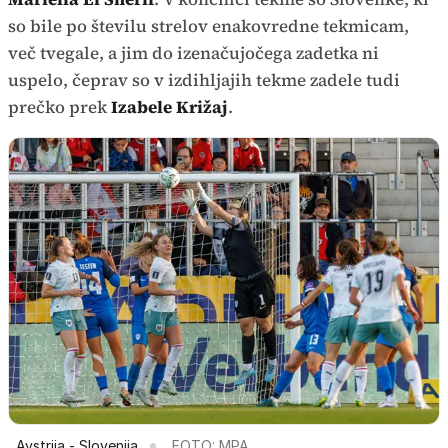
so bile po številu strelov enakovredne tekmicam,
več tvegale, a jim do izenačujočega zadetka ni
uspelo, čeprav so v izdihljajih tekme zadele tudi
prečko prek
Izabele Križaj
.
Avstrija - Slovenija
FOTO: MPA