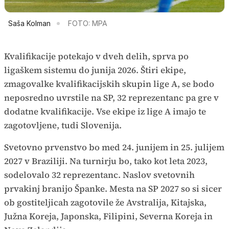
Saša Kolman
FOTO: MPA
Kvalifikacije potekajo v dveh delih, sprva po
ligaškem sistemu do junija 2026. Štiri ekipe,
zmagovalke kvalifikacijskih skupin lige A, se bodo
neposredno uvrstile na SP, 32 reprezentanc pa gre v
dodatne kvalifikacije. Vse ekipe iz lige A imajo te
zagotovljene, tudi Slovenija.
Svetovno prvenstvo bo med 24. junijem in 25. julijem
2027 v Braziliji. Na turnirju bo, tako kot leta 2023,
sodelovalo 32 reprezentanc. Naslov svetovnih
prvakinj branijo Španke. Mesta na SP 2027 so si sicer
ob gostiteljicah zagotovile že Avstralija, Kitajska,
Južna Koreja, Japonska, Filipini, Severna Koreja in