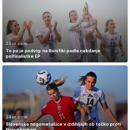
24ur.com
To pa je podvig: na Bonifiki padle nekdanje
polfinalistke EP
24ur.com
Slovenske nogometašice v izdihljajih ob točko proti
Norvežankam