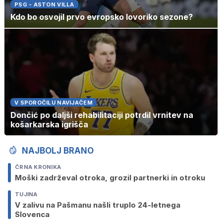
PSG - ASTON VILLA
Kdo bo osvojil prvo evropsko lovoriko sezone?
V SPOROČILU NAVIJAČEM
Dončić po daljši rehabilitaciji potrdil vrnitev na
košarkarska igrišča
NAJBOLJ BRANO
ČRNA KRONIKA
Moški zadrževal otroka, grozil partnerki in otroku
TUJINA
V zalivu na Pašmanu našli truplo 24-letnega
Slovenca