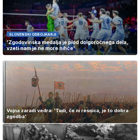
SLOVENSKI ODBOJKARJI
'Zgodovinska medalja je plod dolgoročnega dela,
vzeti nam je ne more nihče'
Vojna zaradi vedra: 'Tudi, če ni resnica, je to dobra
zgodba'