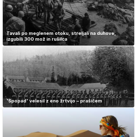
Tavali po meglenem otoku, streljali na duhove,
izgubili 300 mož in rušilca
'Spopad' velesil z eno žrtvijo – prašičem