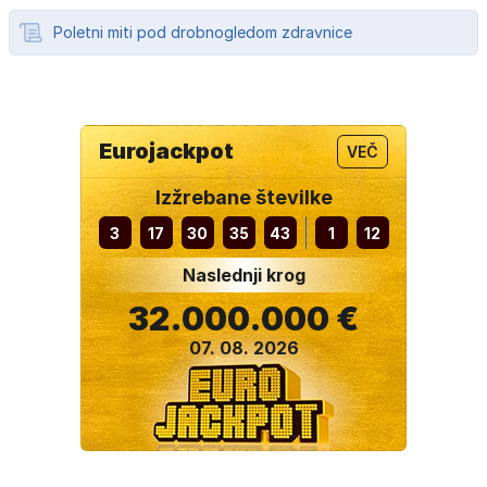
Poletni miti pod drobnogledom zdravnice
Eurojackpot
VEČ
Izžrebane številke
3
17
30
35
43
1
12
Naslednji krog
32.000.000 €
07. 08. 2026