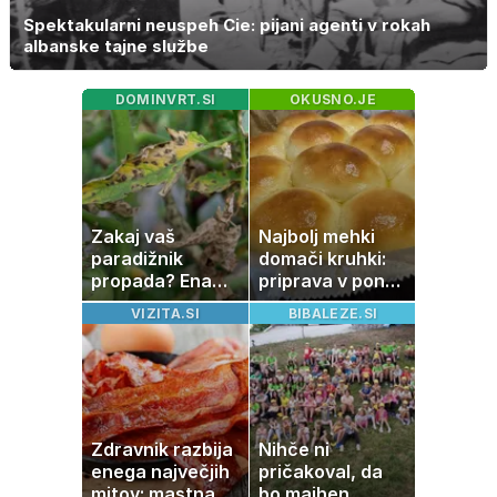
Spektakularni neuspeh Cie: pijani agenti v rokah
albanske tajne službe
DOMINVRT.SI
OKUSNO.JE
Zakaj vaš
Najbolj mehki
paradižnik
domači kruhki:
propada? Ena
priprava v ponvi
napaka lahko
je trik za popoln
VIZITA.SI
BIBALEZE.SI
uniči rastline –
rezultat
tako jih rešite
Zdravnik razbija
Nihče ni
enega največjih
pričakoval, da
mitov: mastna
bo majhen