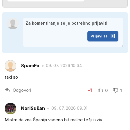
Prijavi se
SpamEx
09. 07. 2026 10.34
taki so
Odgovori
-1
0
1
NoriSušan
09. 07. 2026 09.31
Mislim da zna Španija vseeno bit malce težji izziv