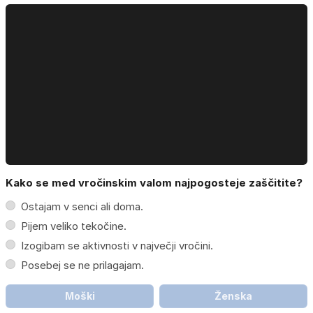
Kako se med vročinskim valom najpogosteje zaščitite?
Ostajam v senci ali doma.
Pijem veliko tekočine.
Izogibam se aktivnosti v največji vročini.
Posebej se ne prilagajam.
Moški
Ženska