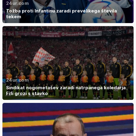
24ur.com
Tožba proti Infantinu zaradi prevelikega števila
tekem
24ur.com
Sindikat nogometašev zaradi natrpanega koledarja
Fifi grozi s stavko