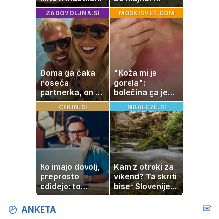
jetra ne
projekt postal
ZADOVOLJNA.SI
MOSKISVET.COM
nastanejo zaradi
ena najlepših
slanine, temveč
zgodb Zasavja
zaradi živila, ki
ga imamo vsi
radi
Doma ga čaka
"Koža mi je
noseča
gorela":
partnerka, on pa
bolečina ga je
dopustuje z
priklenila na
CEKIN.SI
BIBALEZE.SI
drugo
posteljo
Ko imajo dovolj,
Kam z otroki za
preprosto
vikend? Ta skriti
odidejo: to
biser Slovenije
znamenje
izgleda kot iz
najpogosteje da
pravljice
ANKETA
odpoved