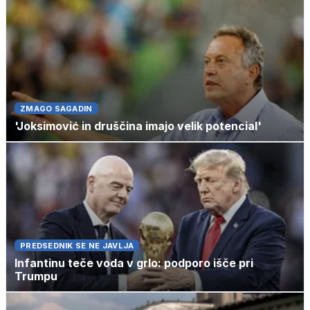
ZMAGO SAGADIN
'Joksimović in druščina imajo velik potencial'
PREDSEDNIK SE NE JAVLJA
Infantinu teče voda v grlo: podporo išče pri
Trumpu