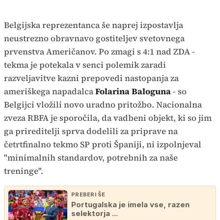
Belgijska reprezentanca še naprej izpostavlja
neustrezno obravnavo gostiteljev svetovnega
prvenstva Američanov. Po zmagi s 4:1 nad ZDA -
tekma je potekala v senci polemik zaradi
razveljavitve kazni prepovedi nastopanja za
ameriškega napadalca
Folarina Baloguna
- so
Belgijci vložili novo uradno pritožbo. Nacionalna
zveza RBFA je sporočila, da vadbeni objekt, ki so jim
ga prireditelji sprva dodelili za priprave na
četrtfinalno tekmo SP proti Španiji, ni izpolnjeval
"minimalnih standardov, potrebnih za naše
treninge".
PREBERI ŠE
Portugalska je imela vse, razen
selektorja ...