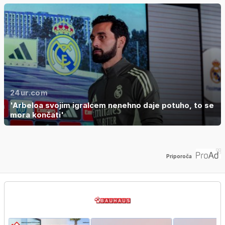
24ur.com
'Arbeloa svojim igralcem nenehno daje potuho, to se
mora končati'
Priporoča