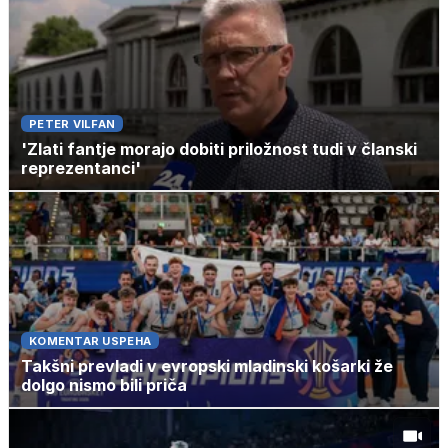
PETER VILFAN
'Zlati fantje morajo dobiti priložnost tudi v članski
reprezentanci'
KOMENTAR USPEHA
Takšni prevladi v evropski mladinski košarki že
dolgo nismo bili priča