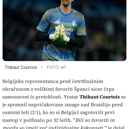
Thibaut Courtois
FOTO: AP
Belgijska reprezentanca pred četrtfinalnim
obračunom z velikimi favoriti Španci sicer črpa
samozavest iz preteklosti. Vratar
Thibaut Courtois
se
je spomnil nepričakovane zmage nad Brazilijo pred
osmimi leti (2:1), ko so si Belgijci zagotovili prvi
nastop v polfinalu po 32 letih. "
Bili so favoriti in
morda so imeli več individualne kakovosti,"
je dejal