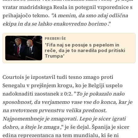
vratar madridskega Reala in potegnil vzporednice s
prihajajočo tekmo.
"A menim, da smo zdaj odlična
ekipa in da se lahko enakovredno borimo
."
PREBERI ŠE
'Fifa naj se posuje s pepelom in
reče, da je to naredila pod pritiski
Trumpa'
Courtois je izpostavil tudi tesno zmago proti
Senegalu v prejšnjem krogu, ko je Belgiji uspelo
nadoknaditi zaostanek z 0:2. "
To je pokazalo našo
sposobnost, da verjamemo vase vse do konca, kar je
na svetovnem prvenstvu velika prednost.
Najpomembneje je zmagovati. Lepo je sicer igrati
dobro, a šteje le zmaga
," je še dejal. Španija je sicer
edina reprezentanca na tem mundialu, ki še ni