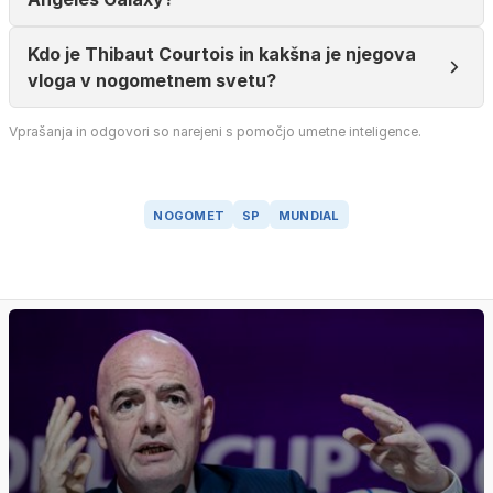
Kdo je Thibaut Courtois in kakšna je njegova
vloga v nogometnem svetu?
Vprašanja in odgovori so narejeni s pomočjo umetne inteligence.
NOGOMET
SP
MUNDIAL