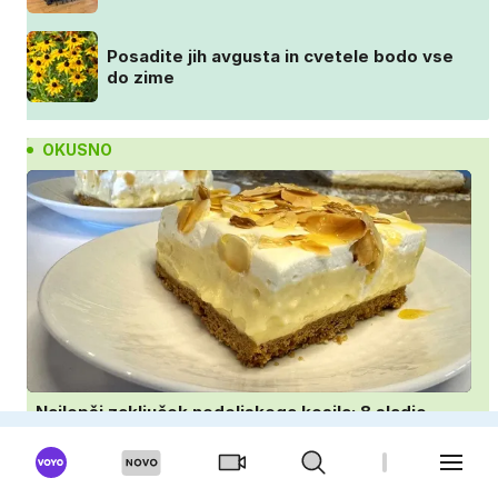
Posadite jih avgusta in cvetele bodo vse
do zime
OKUSNO
Najlepši zaključek nedeljskega kosila: 8 sladic
brez peke, ki se jih vsi veselijo
Klasična panada odpade: tako Italijani