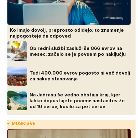
Ko imajo dovolj, preprosto odidejo: to znamenje
najpogosteje da odpoved
Ob redni službi zasluži še 866 evrov na
mesec: začelo se je povsem po naključju
Tudi 400.000 evrov pogosto ni več dovolj
za nakup stanovanja
Na Jadranu še vedno obstaja kraj, kjer
lahko dopustujete poceni: nastanitev že
od 10 evrov, kosilo za pet evrov
MOSKISVET