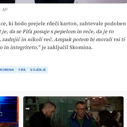
: AP
ce, ki bodo prejele rdeči karton, zahtevale podoben
 je, da se Fifa posuje s pepelom in reče, da je to
 zadnjič in nikoli več. Ampak potem bi morali vsi ti
o in integriteto,"
je zaključil Skomina.
SKOMINA
FIFA
SOJENJE