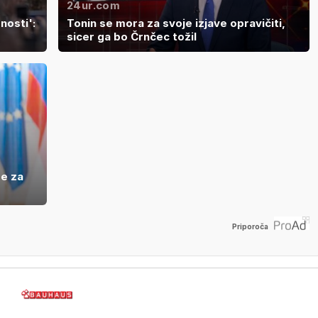
24ur.com
nosti':
Tonin se mora za svoje izjave opravičiti,
sicer ga bo Črnčec tožil
re za
Priporoča