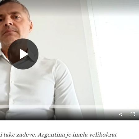
Predvajaj
Cel
nač
i take zadeve. Argentina je imela velikokrat