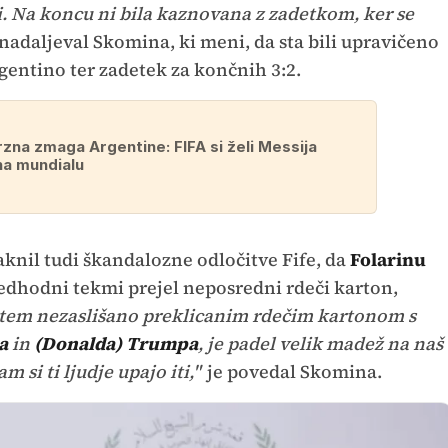
ni. Na koncu ni bila kaznovana z zadetkom, ker se
nadaljeval Skomina, ki meni, da sta bili upravičeno
gentino ter zadetek za končnih 3:2.
zna zmaga Argentine: FIFA si želi Messija
na mundialu
aknil tudi škandalozne odločitve Fife, da
Folarinu
redhodni tekmi prejel neposredni rdeči karton,
 tem nezaslišano preklicanim rdečim kartonom s
a
in
(Donalda) Trumpa
, je padel velik madež na naš
m si ti ljudje upajo iti,"
je povedal Skomina.