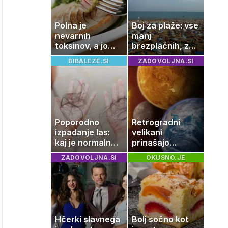
Polna je
Boj za plaže: vse
nevarnih
manj
toksinov, a jo
brezplačnih, za
imamo vsi radi:
ležalnik in
BIBALEZE.SI
ZADOVOLJNA.SI
to je najbolj
senčnik tudi več
nezdrava riba, ki
kot 40 evrov
jo mnogi redno
uživajo
Poporodno
Retrogradni
izpadanje las:
velikani
kaj je normalno
prinašajo
in kako si
pomembne
ZADOVOLJNA.SI
OKUSNO.JE
pomagati
premike – kaj
pomeni, da so
Saturn, Neptun
in Pluton hkrati
retrogradni?
Hčerki slavnega
Bolj sočno kot