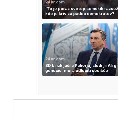
24ur.com
'To je poraz svetopisemskih razsež
kdo je kriv za padec demokratov?
24ur.com
SD bi izključila Pahorja, slednji: Ali g
genocid, mora odločiti sodišče