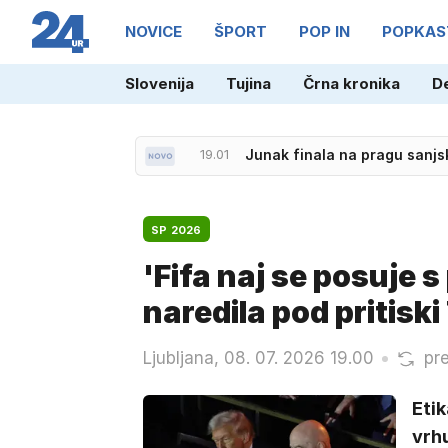
NOVICE
ŠPORT
POP IN
POPKAS
Slovenija
Tujina
Črna kronika
D
19.08
AirTractorji na požar pri Kr
19.01
Junak finala na pragu sanj
SP 2026
'Fifa naj se posuje s
naredila pod pritisk
Ljubljana, 08. 07. 2026 19.00
pr
Etik
vrh