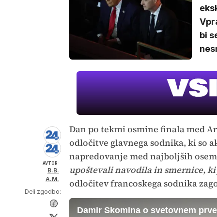
eks
Vpra
bi s
nesm
Dan po tekmi osmine finala med Ar
odločitve glavnega sodnika, ki so
napredovanje med najboljših osem
AVTOR:
upoštevali navodila in smernice, ki 
B.B.
A.M.
odločitev francoskega sodnika zag
Deli zgodbo:
Damir Skomina o svetovnem prve