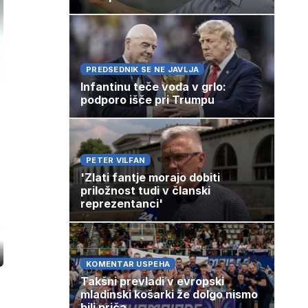
PREDSEDNIK SE NE JAVLJA
Infantinu teče voda v grlo:
podporo išče pri Trumpu
PETER VILFAN
'Zlati fantje morajo dobiti
priložnost tudi v članski
reprezentanci'
ozaslonski
KOMENTAR USPEHA
in
Takšni prevladi v evropski
mladinski košarki že dolgo nismo
bili priča