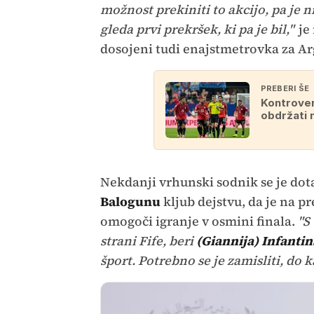
možnost prekiniti to akcijo, pa je 
gleda prvi prekršek, ki pa je bil,"
je 
dosojeni tudi enajstmetrovka za Ar
PREBERI ŠE
Kontrover
obdržati 
Nekdanji vrhunski sodnik se je dot
Balogunu
kljub dejstvu, da je na p
omogoči igranje v osmini finala.
"S
strani Fife, beri
(Giannija) Infantin
šport. Potrebno se je zamisliti, do ka