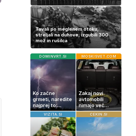
Tavali po meglenem otoku,
streljali na duhove, izgubili 300
mož in rušilca
DOMINVRT.SI
MOSKISVET.COM
Ko začne
Zakaj novi
grmeti, naredite
avtomobili
najprej to:
nimajo več
strokovnjaki
rezervne gume?
VIZITA.SI
CEKIN.SI
opozarjajo na
pogosto napako