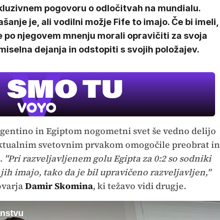
kluzivnem pogovoru o odločitvah na mundialu.
šanje je, ali vodilni možje Fife to imajo. Če bi imeli,
e po njegovem mnenju morali opravičiti za svoja
iselna dejanja in odstopiti s svojih položajev.
gentino in Egiptom nogometni svet še vedno delijo
 aktualnim svetovnim prvakom omogočile preobrat in
.
"Pri razveljavljenem golu Egipta za 0:2 so sodniki
jih imajo, tako da je bil upravičeno razveljavljen,"
ovarja
Damir Skomina
, ki težavo vidi drugje.
nstvu