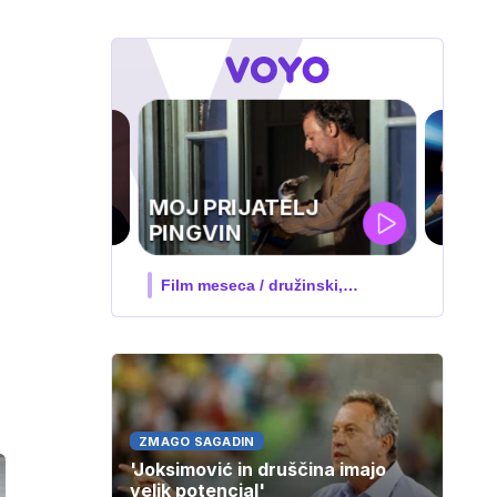
UEFA
SUPERPOKAL
V živo na VOYO: sreda ob 20.30
ZMAGO SAGADIN
'Joksimović in druščina imajo
velik potencial'