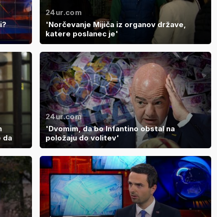
24ur.com
i?
'Norčevanje Mijiča iz organov države,
katere poslanec je'
24ur.com
n
'Dvomim, da bo Infantino obstal na
e da
položaju do volitev'