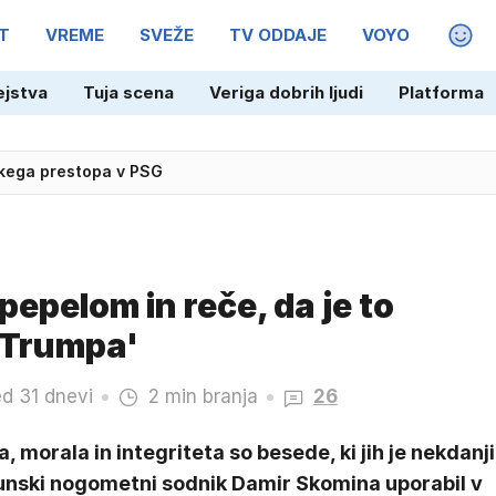
T
VREME
SVEŽE
TV ODDAJE
VOYO
MAGA
ejstva
Tuja scena
Veriga dobrih ljudi
Platforma
anjski Gori odvrgla rekordno količino vode
skega prestopa v PSG
 pepelom in reče, da je to
i Trumpa'
ed 31 dnevi
2 min branja
26
a, morala in integriteta so besede, ki jih je nekdanji
unski nogometni sodnik Damir Skomina uporabil v