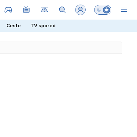
Preklopi barvni na
ZIN
Ceste
TV spored