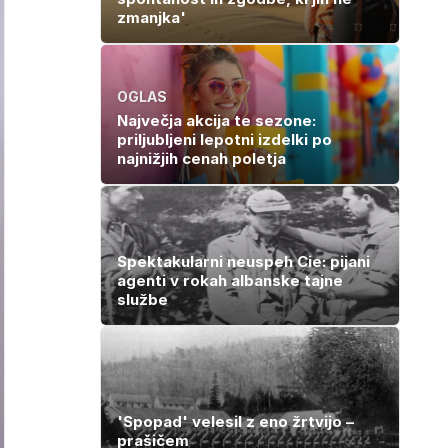
zmanjka'
OGLAS
Največja akcija te sezone:
priljubljeni lepotni izdelki po
najnižjih cenah poletja
Spektakularni neuspeh Cie: pijani
agenti v rokah albanske tajne
službe
'Spopad' velesil z eno žrtvijo –
prašičem