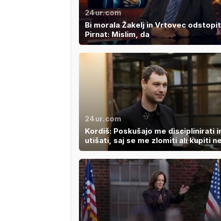
24ur.com
Bi morala Žakelj in Vrtovec odstopit
Pirnat: Mislim, da
24ur.com
Kordiš: Poskušajo me disciplinirati i
utišati, saj se me zlomiti ali kupiti n