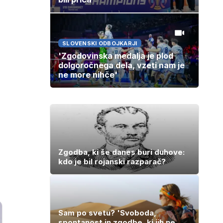
SLOVENSKI ODBOJKARJI
'Zgodovinska medalja je plod
dolgoročnega dela, vzeti nam je
ne more nihče'
Zgodba, ki še danes buri duhove:
kdo je bil rojanski razparač?
Sam po svetu? 'Svoboda,
spontanost in zgodbe, ki jih ne