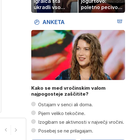
igralca sta
jogurtovo:
ukradli vso
poletno pecivo,
pozornost
ki vedno uspe
ANKETA
Kako se med vročinskim valom
najpogosteje zaščitite?
Ostajam v senci ali doma.
Pijem veliko tekočine.
Izogibam se aktivnosti v največji vročini.
Posebej se ne prilagajam.