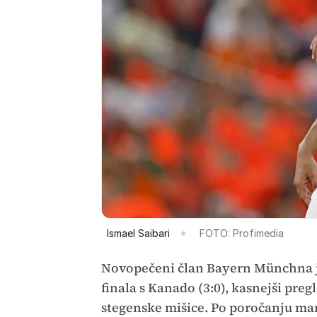
Ismael Saibari
FOTO: Profimedia
Novopečeni član Bayern Münchna je
finala s Kanado (3:0), kasnejši preg
stegenske mišice. Po poročanju mar