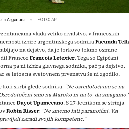
ila Argentina
FOTO: AP
ezentancama vlada veliko rivalstvo, v francoskih
imernosti izbire argentinskega sodnika
Facunda Tell
abljajo na dejstvo, da je torkovo tekmo osmine
odil Francoz
Francois Letexier
. Tega so Egipčani
porna pa ni izbira glavnega sodnika, pač pa dejstvo,
kar se letos na svetovnem prvenstvu še ni zgodilo.
 koli skrbi glede sodnika.
"Ne osredotočamo se na
. Osredotočeni smo na Maroko in na to, da zmagamo,
entance
Dayot Upamecano
. S 27-letnikom se strinja
nov
Robin Risser
:
"Ne smemo biti paranoični. Vsi
opravljali zaradi svojih kompetenc."