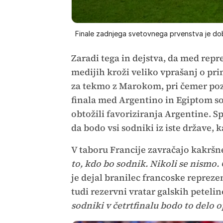
Finale zadnjega svetovnega prvenstva je dob
Zaradi tega in dejstva, da med repr
medijih kroži veliko vprašanj o pr
za tekmo z Marokom, pri čemer poz
finala med Argentino in Egiptom s
obtožili favoriziranja Argentine. S
da bodo vsi sodniki iz iste države, 
V taboru Francije zavračajo kakršne
to, kdo bo sodnik. Nikoli se nismo
je dejal branilec francoske reprez
tudi rezervni vratar galskih peteli
sodniki v četrtfinalu bodo to delo 