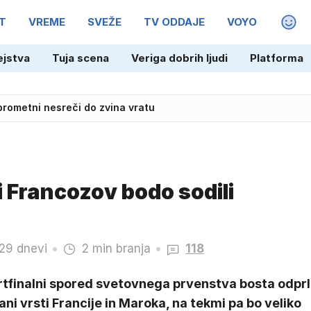
T
VREME
SVEŽE
TV ODDAJE
VOYO
MAGA
 prometni nesreči do zvina vratu
ejstva
Tuja scena
Veriga dobrih ljudi
Platforma
požar, gasijo tudi air tractorji in helikopter
i Francozov bodo sodili
29 dnevi
2 min branja
118
rtfinalni spored svetovnega prvenstva bosta odprl
ani vrsti Francije in Maroka, na tekmi pa bo veliko