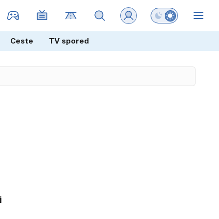
Preklopi barvni na
ZIN
Ceste
TV spored
i