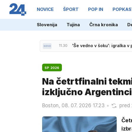
NOVICE
ŠPORT
POP IN
POPKAS
11.30
'Še vedno v šoku': igralka v
Slovenija
Tujina
Črna kronika
D
11.14
Nad Srednjim Vrhom izbruhnil 
SP 2026
Na četrtfinalni tekm
izključno Argentinci
Boston, 08. 07. 2026 17.23
pred 
Čet
izbr