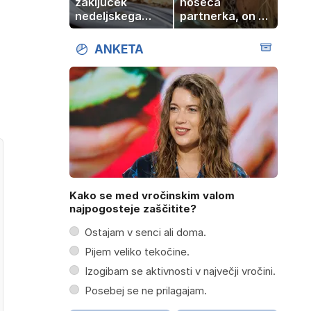
zaključek
noseča
nedeljskega
partnerka, on pa
kosila: 8 sladic
dopustuje z
brez peke, ki se
drugo
ANKETA
jih vsi veselijo
Kako se med vročinskim valom
najpogosteje zaščitite?
Ostajam v senci ali doma.
Pijem veliko tekočine.
Izogibam se aktivnosti v največji vročini.
Posebej se ne prilagajam.