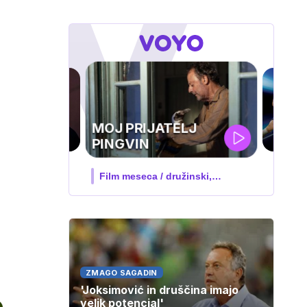
UEFA
SUPERPOKAL
V živo na VOYO: sreda ob 20.30
ZMAGO SAGADIN
'Joksimović in druščina imajo
velik potencial'