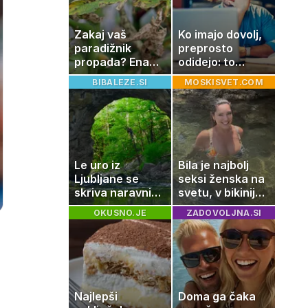
imamo vsi radi
Zakaj vaš
Ko imajo dovolj,
paradižnik
preprosto
propada? Ena
odidejo: to
napaka lahko
znamenje
BIBALEZE.SI
MOSKISVET.COM
uniči rastline –
najpogosteje da
tako jih rešite
odpoved
Le uro iz
Bila je najbolj
Ljubljane se
seksi ženska na
skriva naravni
svetu, v bikiniju
čudež, ki je kot
znova navdušila
OKUSNO.JE
ZADOVOLJNA.SI
ustvarjen za
družinski izlet
Najlepši
Doma ga čaka