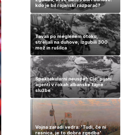
kdo je bil rojanski razparač?
Tavali po meglenem otoku,
streljali na duhove, izgubili 300
mož in rušilca
Spektakularni neuspeh Cie: pijani
agenti v rokah albanske tajne
službe
Vojna zaradi vedra: 'Tudi, če ni
resnica, je to dobra zgodba'