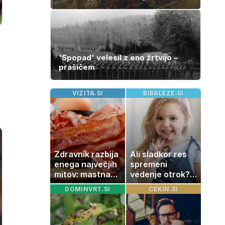
'Spopad' velesil z eno žrtvijo –
prašičem
VIZITA.SI
BIBALEZE.SI
Zdravnik razbija
Ali sladkor res
enega največjih
spremeni
mitov: mastna
vedenje otrok?
jetra ne
Znanost ponuja
DOMINVRT.SI
CEKIN.SI
nastanejo
presenetljiv
zaradi slanine,
odgovor
temveč zaradi
živila, ki ga