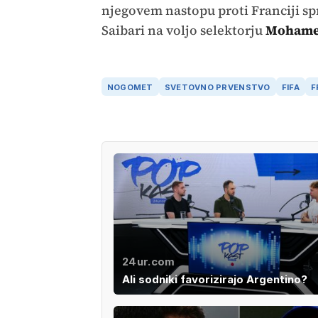
njegovem nastopu proti Franciji spr
Saibari na voljo selektorju
Mohame
NOGOMET
SVETOVNO PRVENSTVO
FIFA
F
24ur.com
Ali sodniki favorizirajo Argentino?