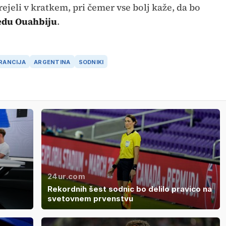
ejeli v kratkem, pri čemer vse bolj kaže, da bo
du Ouahbiju
.
RANCIJA
ARGENTINA
SODNIKI
24ur.com
Rekordnih šest sodnic bo delilo pravico na
svetovnem prvenstvu