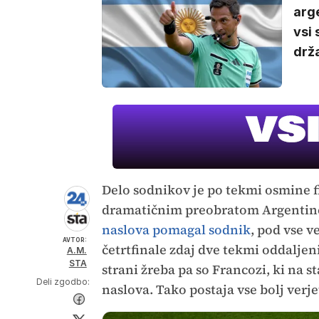
arge
vsi 
drža
Delo sodnikov je po tekmi osmine f
dramatičnim preobratom Argentince
naslova pomagal sodnik
, pod vse 
AVTOR:
četrtfinale zdaj dve tekmi oddaljen
A.M.
STA
strani žreba pa so Francozi, ki na st
Deli zgodbo:
naslova. Tako postaja vse bolj verje