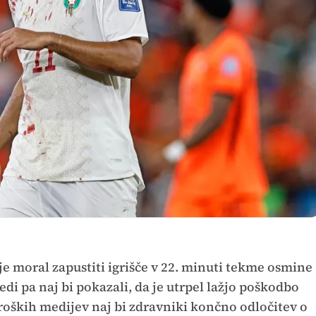
 moral zapustiti igrišče v 22. minuti tekme osmine
ledi pa naj bi pokazali, da je utrpel lažjo poškodbo
oških medijev naj bi zdravniki končno odločitev o