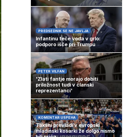
PREDSEDNIK SE NE JAVLJA
Infantinu teče voda v grlo:
podporo išče pri Trumpu
PETER VILFAN
'Zlati fantje morajo dobiti
priložnost tudi v članski
reprezentanci'
KOMENTAR USPEHA
Takšni prevladi v evropski
mladinski košarki že dolgo nismo
bili priča