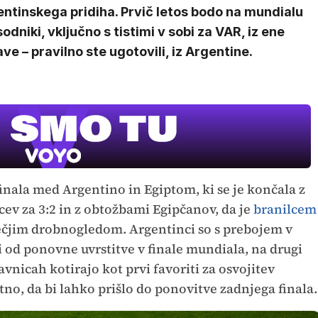
ntinskega pridiha. Prvič letos bodo na mundialu
sodniki, vključno s tistimi v sobi za VAR, iz ene
ve – pravilno ste ugotovili, iz Argentine.
inala med Argentino in Egiptom, ki se je končala z
v za 3:2 in z obtožbami Egipčanov, da je
branilcem
večjim drobnogledom. Argentinci so s prebojem v
i od ponovne uvrstitve v finale mundiala, na drugi
avnicah kotirajo kot prvi favoriti za osvojitev
tno, da bi lahko prišlo do ponovitve zadnjega finala.