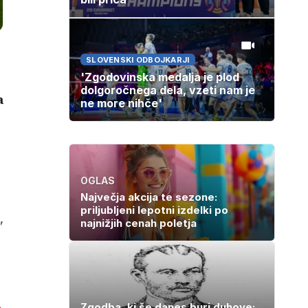
SLOVENSKI ODBOJKARJI
'Zgodovinska medalja je plod
dolgoročnega dela, vzeti nam je
a
ne more nihče'
OGLAS
Največja akcija te sezone:
priljubljeni lepotni izdelki po
najnižjih cenah poletja
"
Zgodba, ki še danes buri duhove: